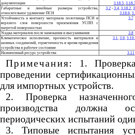
документации
3.18.5
,
3.18.
Габаритные и линейные размеры устройства,
3.2
-
3.4
,
3.18.2
,
3
относительное удлинение ПСН
3.18.6
,
3
Устойчивость к контакту материала полотнища ПСН и
3.7
верхнего слоя поверхности приземления УСПП с
нагретой поверхностью
Усадка материалов после намокания и высушивания
3.8
Климатическое исполнение, прочность материалов и
3.1
,
3.9
,
3.19
шовных соединений, герметичность и время приведения
устройства в рабочее состояние
Назначенный ресурс устройства
3.11
Примечания
: 1. Проверк
проведении сертификационны
для импортных устройств.
2. Проверка назначенно
производства должна ос
периодических испытаний один 
3. Типовые испытания уст