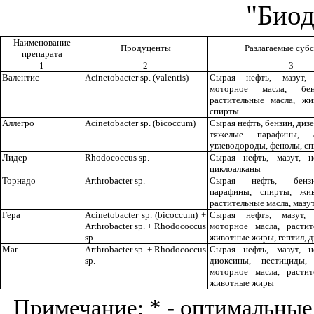
"Биод
Наименование
Продуценты
Разлагаемые суб
препарата
1
2
3
Валентис
Acinetobacter sp.
(
valentis
)
Сырая нефть, мазут,
моторное масла, бен
растительные масла, ж
спирты
Аллегро
Acinetobacter sp. (bicoccum)
Сырая нефть, бензин, диз
тяжелые парафины, а
углеводороды, фенолы, с
Лидер
Rhodococcus
sp
.
Сырая нефть, мазут, н
циклоалканы
Торнадо
Arthrobacter
sp
.
Сырая нефть, бенз
парафины, спирты, жи
растительные масла, мазу
Гера
Acinetobacter sp. (bicoccum) +
Сырая нефть, мазут,
Arthrobacter sp.
+
Rhodococcus
моторное масла, растит
sp
.
животные жиры, гептил, 
Маг
Arthrobacter sp. + Rhodococcus
Сырая нефть, мазут, н
sp.
диоксины, пестициды
моторное масла, растит
животные жиры
Примечание: * - оптимальные