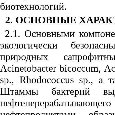
биотехнологий.
2. ОСНОВНЫЕ ХАРА
2.1. Основными компоне
экологически безопасн
природных сапрофитн
Acinetobacter
bicoccum
,
Ac
sp
.,
Rhodococcus
sp
., а 
Штаммы бактерий вы
нефтеперерабатывающе
нефтепродуктами обра