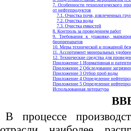
7. Особенности технологического пр
от нефтепродуктов
7.1. Очистка почв, извлеченных гру
7.2. Очистка воды
7.3. Очистка емкостей
8. Контроль за проведением работ
9. Требования к упаковке, маркиро
биопрепаратов
10. Меры технической и пожарной без
11. Ассортимент минеральных удобре
12. Технические средства для проведе
Приложение 1
Нормативная и патентн
Приложение 2
Обследование загрязне
Приложение 3
Отбор проб воды
Приложение 4
Определение нефтепрод
Приложение 5
Определение нефтепрод
Использованная литература
ВВ
В процессе производст
отрасли наиболее расп