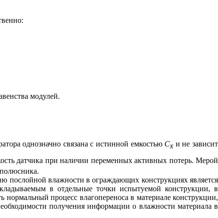
твенно:
авенства модулей.
ратора однозначно связана с истинной емкостью
С
и не зависи
x
ость датчика при наличии переменных активных потерь. Мерой
хполюсника.
нию послойной влажности в ограждающих конструкциях является
акладываемым в отдельные точки испытуемой конструкции, в
ть нормальный процесс влагопереноса в материале конструкции,
необходимости получения информации о влажности материала в