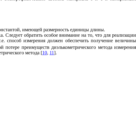
 константой, имеющей размерность единицы длины.
. Следует обратить особое внимание на то, что для реализации
т.е. способ измерения должен обеспечить получение величины
й потере преимуществ диэлькометрического метода измерени
трического метода [
10
,
11
].