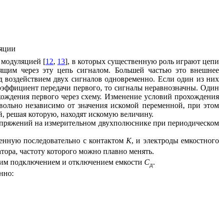
ляции
 модуляцией [
12
,
13
], в которых существенную роль играют цеп
дящим через эту цепь сигналом. Большей частью это внешнее
од воздействием двух сигналов одновременно. Если один из них
коэффициент передачи первого, то сигналы неравнозначны. Один
хождения первого через схему. Изменение условий прохождения
вольно независимо от значения искомой переменной, при этом
й, решая которую, находят искомую величину.
напряжений на измерительном двухполюснике при периодическом
ченную последовательно с контактом
K
, и электроды емкостног
тора, частоту которого можно плавно менять.
ским подключением и отключением емкости
С
.
д
нно: