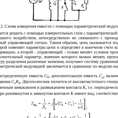
 2. Схема измерения емкости с помощью параметрический моду
ается решить с помощью измерительных схем с параметрической
шнего воздействия, непосредственно не связанного с прохо
торый управляющий сигнал. Таким образом, цепь оказывается п
орой изменяет параметры цепи и определяет в конечном счете 
ормацию, а второй - управляющий - только меняет условия про
олнительный параметр, значение которого можно менять произ
тру разделения различные значения, получают систему уравнени
аметрической модуляцией заключается в сравнении по модулю 
аспределенную емкость
С
, дополнительную емкость
С
, вклю
0
д
ещения
С
R
. Двухполюсник питается от высокочастотного генера
х
х
менным замыканием и размыканием контакта
K
,
т.е. периодиче
ри разомкнутом и замкнутом контакте
K
имеют вид, соответстве
;