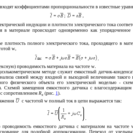
входят коэффициентами пропорциональности в известные уравне
;
,
лектрической индукции и плотности электрического тока соответ
я в материале происходит одновременно как упорядоченное 
ае плотность полного электрического тока, проходящего в мат
стотой
w
,
.
ексную) проводимость материала на частоте
w
.
иэлькометрическом методе служит емкостный датчик-конденсат
нализа связей между входной и выходной величинами такого п
ного физического объекта его электрической моделью - схе
.). Схемой замещения емкостного датчика с влагосодержащи
с сопротивлением
R
(рис.
1
).
x
ряжения
с частотой
w
полный ток в цепи выражается так:
.
 проводимость емкостного датчика с материалом на частоте
основание для подобной аппроксимации. Переход от удельн