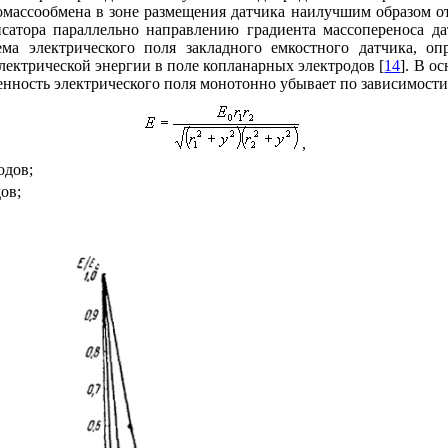
омассообмена в зоне размещения датчика наилучшим образом о
сатора параллельно направлению градиента массопереноса да
ема электрического поля закладного емкостного датчика, о
лектрической энергии в поле копланарных электродов [
14
]. В о
нность электрического поля монотонно убывает по зависимости
,
одов;
ов;