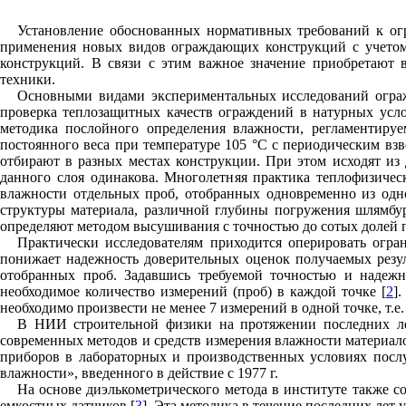
Установление обоснованных нормативных требований к огр
применения новых видов ограждающих конструкций с учетом 
конструкций. В связи с этим важное значение приобретают 
техники.
Основными видами экспериментальных исследований огра
проверка теплозащитных качеств ограждений в натурных усло
методика послойного определения влажности, регламентируе
постоянного веса при температуре 105 °С с периодическим взв
отбирают в разных местах конструкции. При этом исходят из
данного слоя одинакова. Многолетняя практика теплофизичес
влажности отдельных проб, отобранных одновременно из одног
структуры материала, различной глубины погружения шлямбура
определяют методом высушивания с точностью до сотых долей 
Практически исследователям приходится оперировать огр
понижает надежность доверительных оценок получаемых резул
отобранных проб. Задавшись требуемой точностью и надежн
необходимое количество измерений (проб) в каждой точке [
2
]
необходимо произвести не менее 7 измерений в одной точке, т.е
В НИИ строительной физики на протяжении последних лет
современных методов и средств измерения влажности материал
приборов в лабораторных и производственных условиях посл
влажности», введенного в действие с 1977 г.
На основе диэлькометрического метода в институте также 
емкостных датчиков [
3
]. Эта методика в течение последних ле