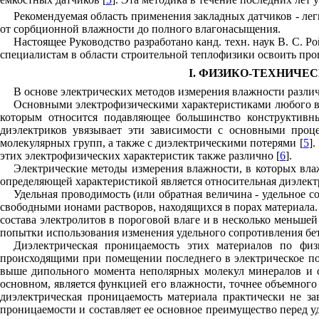
Рекомендуемая область применения закладных датчиков - лег
от сорбционной влажности до полного влагонасыщения.
Настоящее Руководство разработано канд. техн. наук В. С.
специалистам в области строительной теплофизики освоить пр
I
. ФИЗИКО-ТЕХНИЧЕ
В основе электрических методов измерения влажности различ
Основными электрофизическими характеристиками любого ве
которым относится подавляющее большинство конструктивн
диэлектриков увязывает эти зависимости с основными проце
молекулярных групп, а также с диэлектрическими потерями [
5
]
этих электрофизических характеристик также различно [
6
].
Электрические методы измерения влажности, в которых вла
определяющей характеристикой является относительная диэлект
Удельная проводимость (или обратная величина - удельное с
свободными ионами растворов, находящихся в порах материала. 
состава электролитов в пороговой влаге и в несколько меньшей
попытки использования изменения удельного сопротивления бет
Диэлектрическая проницаемость этих материалов по физ
происходящими при помещении последнего в электрическое пол
выше дипольного момента неполярных молекул минералов и ок
основном, является функцией его влажности, точнее объемного
диэлектрическая проницаемость материала практически не за
проницаемости и составляет ее основное преимущество перед у