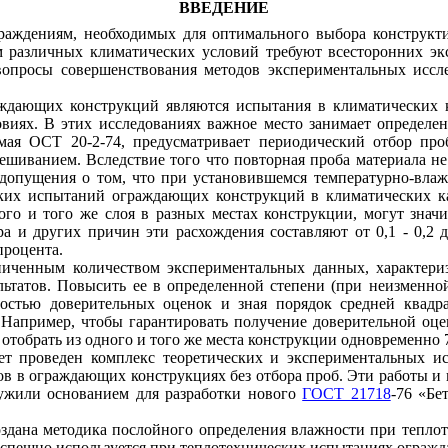
ВВЕДЕНИЕ
аждениям, необходимых для оптимального выбора конструкти
различных климатических условий требуют всесторонних экс
вопросы совершенствования методов экспериментальных иссл
ждающих конструкций являются испытания в климатических 
виях. В этих исследованиях важное место занимает определе
мая ОСТ 20-2-74, предусматривает периодический отбор про
ешиванием. Вследствие того что повторная проба материала не 
 допущения о том, что при установившемся температурно-вла
ких испытаний ограждающих конструкций в климатических кам
о и того же слоя в разных местах конструкции, могут значит
 и других причин эти расхождения составляют от 0,1 - 0,2 д
процента.
аниченным количеством экспериментальных данных, характер
ьтатов. Повысить ее в определенной степени (при неизменно
остью доверительных оценок и зная порядок средней квадр
. Например, чтобы гарантировать получение доверительной оц
. отобрать из одного и того же места конструкции одновременно
 проведен комплекс теоретических и экспериментальных исс
ов в ограждающих конструкциях без отбора проб. Эти работы 
ужили основанием для разработки нового
ГОСТ 21718
-76 «Бе
создана методика послойного определения влажности при тепл
т успешно используется при теплотехнических испытаниях огра