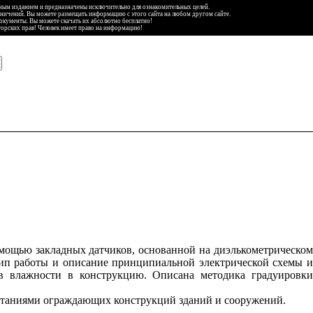
ьным изданием и предназначены исключительно для ознакомительных целей.
аничений. Вы можете размещать информацию с этого сайта на любом другом сайте.
документы. Вы можете скачать их абсолютно бесплатно!
торских прав! Человек имеет право на информацию!
мощью закладных датчиков, основанной на диэлькометрическом
цип работы и описание принципиальной электрической схемы и
ов влажности в конструкцию. Описана методика градуировки
пытаниями ограждающих конструкций зданий и сооружений.