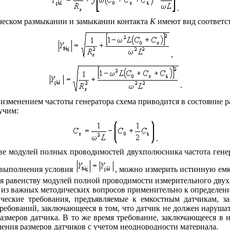
.
еском размыкании и замыкании контакта
K
имеют вид соответс
,
.
зменением частоты генератора схема приводится в состояние р
учим:
.
стве модулей полных проводимостей двухполюсника частота гене
 выполнения условия
, можно измерить истинную емк
ая равенству модулей полной проводимости измерительного дву
м из важных методических вопросов применительно к определе
ческие требования, предъявляемые к емкостным датчикам, з
требований, заключающееся в том, что датчик не должен наруша
змеров датчика. В то же время требование, заключающееся в 
чения размеров датчиков с учетом неоднородности материала.