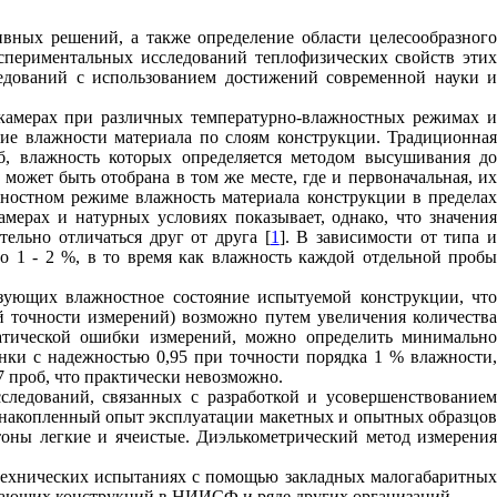
вных решений, а также определение области целесообразного
периментальных исследований теплофизических свойств этих
едований с использованием достижений современной науки и
камерах при различных температурно-влажностных режимах и
ние влажности материала по слоям конструкции. Традиционная
б, влажность которых определяется методом высушивания до
может быть отобрана в том же месте, где и первоначальная, их
жностном режиме влажность материала конструкции в пределах
ерах и натурных условиях показывает, однако, что значения
ельно отличаться друг от друга [
1
]. В зависимости от типа 
о 1 - 2 %, в то время как влажность каждой отдельной пробы
изующих влажностное состояние испытуемой конструкции, что
й точности измерений) возможно путем увеличения количества
атической ошибки измерений, можно определить минимально
енки с надежностью 0,95 при точности порядка 1 % влажности,
 7 проб, что практически невозможно.
ледований, связанных с разработкой и усовершенствованием
и накопленный опыт эксплуатации макетных и опытных образцов
тоны легкие и ячеистые. Диэлькометрический метод измерени
отехнических испытаниях с помощью закладных малогабаритных
ждающих конструкций в НИИСФ и ряде других организаций.