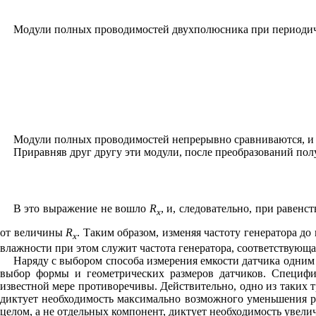
Модули полных проводимостей двухполюсника при периодич
Модули полных проводимостей непрерывно сравниваются, и и
Приравняв друг другу эти модули, после преобразований пол
В это выражение не вошло
R
,
и, следовательно, при равен
x
от величины
R
.
Таким образом, изменяя частоту генератора до
x
влажности при этом служит частота генератора, соответствующ
Наряду с выбором способа измерения емкости датчика одни
выбор формы и геометрических размеров датчиков. Специфи
известной мере противоречивы. Действительно, одно из таких 
диктует необходимость максимально возможного уменьшения ра
целом, а не отдельных компонент, диктует необходимость увели