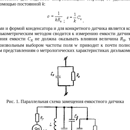
 помощью постоянной
k
:
;
.
ми и формой конденсатора и для конкретного датчика является
лькометрическим методом сводится к измерению емкости датчика
рения емкости
С
не должна оказывать влияния величина
R
,
x
x
произвольным выбором частоты поля
w
приводит к почти полно
 представлениям о метрологических характеристиках диэлькоме
Рис. 1. Параллельная схема замещения
емкостного датчика