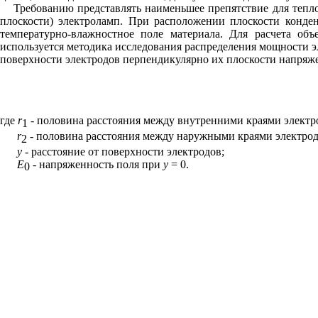
Требованию представлять наименьшее препятствие для тепл
плоскости) электроламп. При расположении плоскости конден
температурно-влажностное поле материала. Для расчета объ
используется методика исследования распределения мощности э
поверхности электродов перпендикулярно их плоскости напряже
где
r
-
половина расстояния между внутренними краями электр
1
r
- половина расстояния между наружными краями электрод
2
у
- расстояние от поверхности электродов;
Е
- напряженность поля при
y
= 0.
0