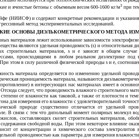
3
кие и ячеистые бетоны с объемным весом 600-1600 кг/м
при тем
 Ройфе (НИИСФ) и содержит конкретные рекомендации и указани
огрессивный метод экспериментальных исследований.
СКИЕ ОСНОВЫ ДИЭЛЬКОМЕТРИЧЕСКОГО МЕТОДА ИЗ
ных материалов лежит использование зависимости электрофизич
щества являются удельная проводимость (
s
) и относительная д
ых строительных материалов,
s
и
e
зависят в общем случае 
ссами, происходящими в любом реальном диэлектрике под во
. При этом в силу различной физической природы
s
и
e
, соотноше
жность материала определяется по изменению удельной провод
рическая проницаемость материала, называются диэлькометриче
опротивление) в интересующих нас материалах имеет в основном
Отсюда следует, что проводимость влажного строительного мате
 степени от влажности как таковой, а также от плотности и тем
она для измерения его влажности с удовлетворительной точност
ической природе существенно отличается от удельной пров
е. В связи с тем что дипольный момент полярных молекул вод
ислов, составляющих скелет строительных материалов, обобщ
 содержания свободной воды. При этом некоторое влияние оказы
висит от концентрации и химического состава электролитов 
дельной проводимостью как параметра для измерения влажности