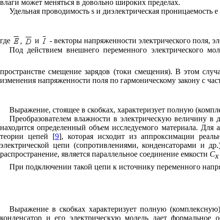
влаги может меняться в довольно широких пределах.
Удельная проводимость
s
и диэлектрическая проницаемость
e
где
,
и
- векторы напряженности электрического поля, э
Под действием внешнего переменного электрического мол
пространстве смещение зарядов (токи смещения). В этом случ
изменения напряженности поля по гармоническому закону с ча
Выражение, стоящее в скобках, характеризует полную (компл
Преобразователем влажности в электрическую величину в д
находится определенный объем исследуемого материала. Для а
теории цепей [
9
], которая исходит из аппроксимации реаль
электрической цепи (сопротивлениями, конденсаторами и др
распространение, является параллельное соединение емкости
С
x
При подключении такой цепи к источнику переменного нап
Выражение в скобках характеризует полную (комплексную)
конденсатор и его электрическую модель дает формальное 