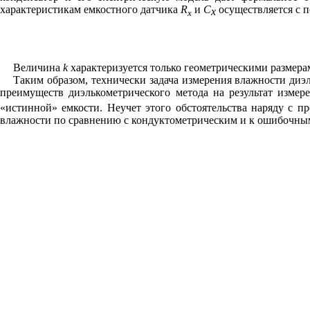
характеристикам емкостного датчика
R
и
С
осуществляется с
x
x
Величина
k
характеризуется только геометрическими размера
Таким образом, технически задача измерения влажности диэ
преимуществ диэлькометрического метода на результат изме
«истинной» емкости. Неучет этого обстоятельства наряду с 
влажности по сравнению с кондуктометрическим и к ошибочным