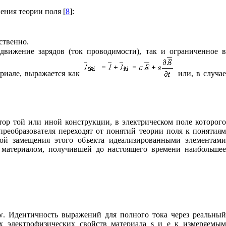
ния теории поля [
8
]:
ственно.
движение зарядов (ток проводимости), так и ограниченное в
ериале, выражается как
или, в случа
ор той или иной конструкции, в электрическом поле которого
реобразователя переходят от понятий теории поля к понятиям
мой замещения этого объекта идеализированными элементами
м материалом, получившей до настоящего времени наибольшее
w
. Идентичность выражений для полного тока через реальны
ых электрофизических свойств материала
s
и
e
к измеряемы