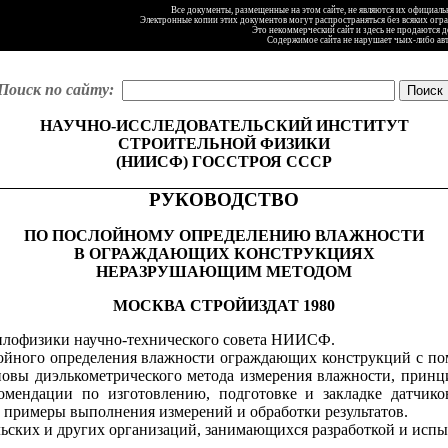
Все документы, размещенные на этом сайте, не являются их официал
Электронные копии этих документов могут распространяться без всяких огр
Это некоммерческий сайт и здесь не продаются 
Содержимое сайта не нарушает чьих-либо ав
Поиск по сайту:
НАУЧНО-ИССЛЕДОВАТЕЛЬСКИЙ ИНСТИТУТ
СТРОИТЕЛЬНОЙ ФИЗИКИ
(НИИСФ) ГОССТРОЯ СССР
РУКОВОДСТВО
ПО ПОСЛОЙНОМУ ОПРЕДЕЛЕНИЮ ВЛАЖНОСТИ
В ОГРАЖДАЮЩИХ КОНСТРУКЦИЯХ
НЕРАЗРУШАЮЩИМ МЕТОДОМ
МОСКВА СТРОЙИЗДАТ 1980
плофизики научно-технического совета НИИСФ.
лойного определения влажности ограждающих конструкций с по
новы диэлькометрического метода измерения влажности, прин
омендации по изготовлению, подготовке и закладке датчик
 примеры выполнения измерений и обработки результатов.
льских и других организаций, занимающихся разработкой и ис