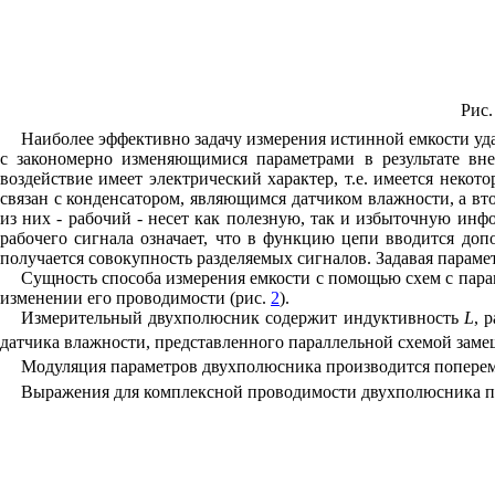
Рис.
Наиболее эффективно задачу измерения истинной емкости уд
с закономерно изменяющимися параметрами в результате вне
воздействие имеет электрический характер, т.е. имеется неко
связан с конденсатором, являющимся датчиком влажности, а вт
из них - рабочий - несет как полезную, так и избыточную инф
рабочего сигнала означает, что в функцию цепи вводится доп
получается совокупность разделяемых сигналов. Задавая параме
Сущность способа измерения емкости с помощью схем с пар
изменении его проводимости (рис.
2
).
Измерительный двухполюсник содержит индуктивность
L
,
р
датчика влажности, представленного параллельной схемой зам
Модуляция параметров двухполюсника производится попере
Выражения для комплексной проводимости двухполюсника п