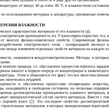
пературах от минус 40 до плюс 80 °С и влажностном состоянии
я по использованию методики и аппаратуры, призванные помочь
МЕРЕНИЯ ВЛАЖНОСТИ
еских характеристик материала от его влажности [
4
].
иэлектрическая проницаемость (
e
)
.
У капиллярно-пористых тел, 
от многих физико-химических свойств. Современная физик
здействием электрического поля, - поляризацией молекул и
ние между влиянием отдельных свойств материала на каждую и
имости, называются кондуктометрическими. Методы, в которых
скими.
 ионную природу, т.е. обусловлена процессом переноса зарядов
риала зависит в первую очередь от концентрации и химического
пературы. Этим и объясняется тот факт, что все многочисленные
ью окончились неудачей.
одимости и обусловлена процессами поляризации вещества,
ы, находящейся в свободном состоянии, на несколько порядков
енная диэлектрическая проницаемость влажного материала, в
вает минералогический состав скелета материала. Вместе с тем
в поровой влаге [
7
]. Это последнее свойство диэлектрическо
 строительных материалов, в которых минерализация пороговой