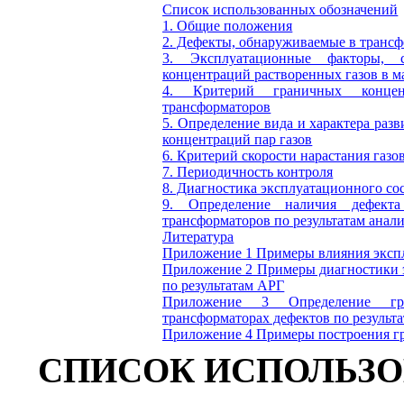
Список использованных обозначений
1. Общие положения
2. Дефекты, обнаруживаемые в транс
3. Эксплуатационные факторы, 
концентраций растворенных газов в м
4. Критерий граничных концен
трансформаторов
5. Определение вида и характера ра
концентраций пар газов
6. Критерий скорости нарастания газов
7. Периодичность контроля
8. Диагностика эксплуатационного сос
9. Определение наличия дефект
трансформаторов по результатам анали
Литература
Приложение 1
Примеры влияния экспл
Приложение 2
Примеры диагностики э
по результатам АРГ
Приложение 3
Определение гра
трансформаторах дефектов по результ
Приложение 4
Примеры построения гр
СПИСОК ИСПОЛЬЗ