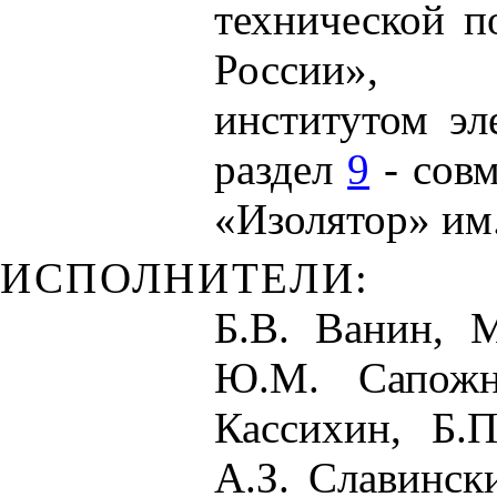
технической 
России», Н
институтом э
раздел
9
- совм
«Изолятор» им.
ИСПОЛНИТЕЛИ:
Б.В. Ванин, 
Ю.М. Сапожн
Кассихин, Б.П
А.З. Славинс