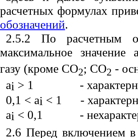
расчетных формулах при
обозначений
.
2.5.2 По расчетным о
максимальное значение
газу (кроме
C
О
;
C
О
- ос
2
2
а
> 1
- характер
i
0,1 < а
< 1
- характер
i
а
< 0,1
- нехаракт
i
2.6 Перед включением 