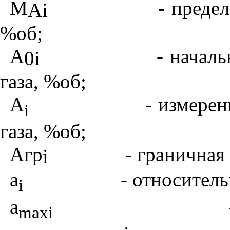
М
- предел
Ai
%об;
A
- начал
0
i
газа, %об;
A
- измере
i
газа, %об;
Агр
- граничная
i
a
- относител
i
a
maxi