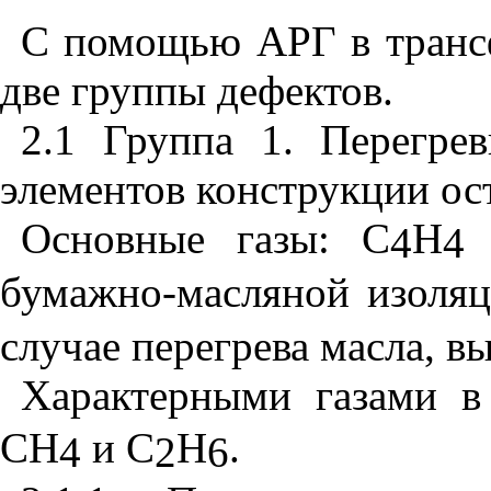
С помощью АРГ в транс
две группы дефектов.
2.1 Группа 1. Перегре
элементов конструкции ос
Основные газы:
C
H
-
4
4
бумажно-масляной изоля
случае перегрева масла, в
Характерными газами в
CH
и
C
H
.
4
2
6