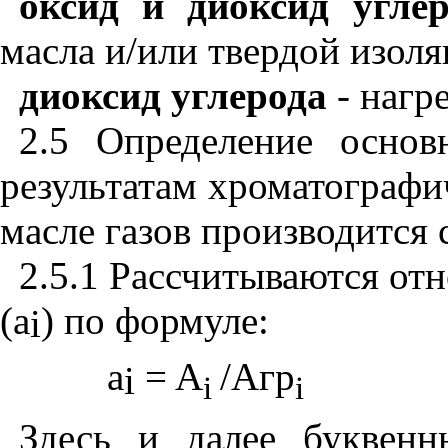
оксид и диоксид угле
масла и/или твердой изоля
диоксид углерода
- нагр
2.5 Определение основ
результатам хроматографи
масле газов производится
2.5.1 Рассчитываются от
(а
) по формуле:
i
а
= A
/A
г
p
i
i
i
Здесь и далее буквенн