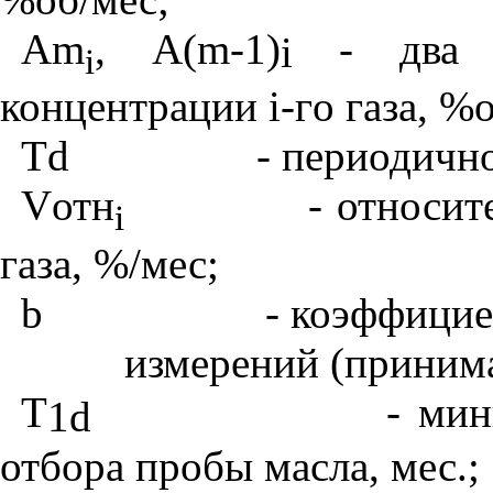
Am
,
A
(
m
-1)
- два 
i
i
концентрации
i
-г
o
газа, %о
Td
- периодично
V
отн
- относит
i
газа, %/мес;
b
- коэффицие
измерений (приним
T
- мин
1
d
отбора пробы масла, мес.;