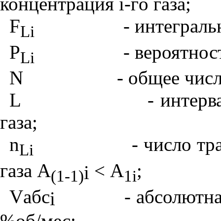
концентрация
i
-г
o
газа;
F
- интеграль
Li
P
- вероятнос
Li
N
- общее чис
L
- интер
газа;
n
- число т
Li
газа А
< А
;
i
(1-1)
1i
V
абс
- абсолютн
i
%об/мес;