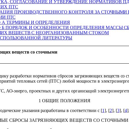
ОТКА, СОГЛАСОВАНИЕ И УТВЕРЖДЕНИЕ НОРМАТИВОВ П
ИХ ПТС
ЗАЦИЯ ПРОИЗВОДСТВЕННОГО КОНТРОЛЯ
ЗА СТОЧНЫМИ 
ИИ ПТС
е А
ТЕРМИНЫ И ОПРЕДЕЛЕНИЯ
 Б
ПОРЯДОК И ОСОБЕННОСТИ ОПРЕДЕЛЕНИЯ
МАССЫ С
ЩИХ ВЕЩЕСТВ
С НЕОРГАНИЗОВАННЫМ СТОКОМ
СПОЛЬЗОВАННОЙ ЛИТЕРАТУРЫ
яющих веществ со сточными
дику разработки нормативов сбросов загрязняющих
веществ со 
приятий тепловых сетей (ПТС) любой мощности в электроэнерге
ТС, АО-энер
го, проектных и других организаций электроэнерге
1 ОБЩИЕ ПОЛОЖЕНИЯ
одические указания разработаны в соответствии с [
1
], [
2
], [
3
], [
4
]
МЫЕ СБРОСЫ ЗАГРЯЗНЯЮЩИХ ВЕЩЕСТВ
СО СТОЧНЫМИ