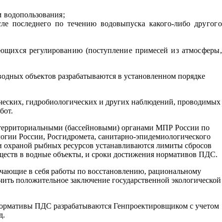
м водопользования;
сле последнего по течению водовыпуска какого-либо
другого
ющихся регулированию (поступление примесей из ат
мосферы,
водных объектов разрабатываются в установленном порядке
ческих, гидробиологических и других наблюдений, проводимых
бот.
 территориальными (бассейновыми) органами МПР России по
огии России, Росгидромета, санитарно-эпидемиологического
и охраной рыбных ресурсов устанавливаются лимиты сбросов
ществ в водные объекты, и сроки достижения нормативов ПДС.
чающие в себя работы по восстановлению, рациональному
ить положительное заключение государственной экологической
, нормативы ПДС разрабатываются Генпроектировщиком с учетом
д.