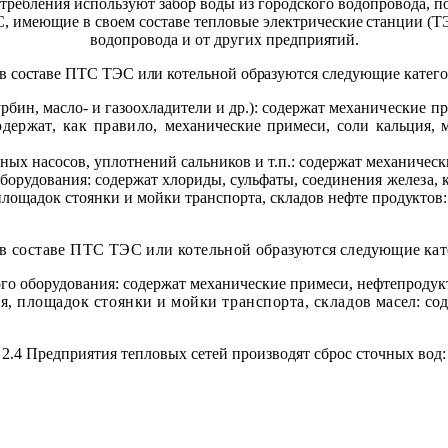
требления используют забор воды из городского во
допровода, п
С, имеющие в своем составе тепловые
электрические станции (Т
водопровода и от других предпри
ятий.
в составе ПТС ТЭ
С или котельной обра
зуются следующие катего
рбин, масло- и газоохладители и др.): содержат ме
ханические пр
одержат, как правило,
механические примеси, соли кальция, 
ьных насосов, уплотнений сальников и т.п.: содержат механичес
борудования: содержат хлориды, сульфаты, соедине
ния железа, 
площадок стоянки и мойки транспорта, складов нефте
продуктов:
 в составе ПТС ТЭС или котельной
образуются следующие кат
ого оборудования: содержат механические примеси, нефтепродук
я, площадок стоянки и мойки транспорта, складов
масел: со
2.4 Предприятия тепловых сетей производят сброс сточных вод: