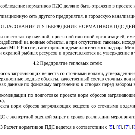
 соблюдение нормативов ПДС должно быть отражено в проекте и
ализационную сеть другого предприятия, в городскую канализа
 СОГЛАСОВАНИЕ И УТВЕРЖДЕНИЕ НОРМАТИВОВ ПДС Д
 по его заказу научной, проектной или иной организацией, им
здействий на водные объекты, а при отсутствии таковых, исх
нами МПР России, санитарно-эпидемиологического надзора Минз
и охраной рыбных ресурсов и представляются на утверждение в
4.2 Предприятие тепловых сетей:
бросов загрязняющих веществ со сточными водами, утвержденны
ерхностные водные объекты, качественный состав сточных вод и 
анах данные по фоновому загрязнению в створах перед забором 
екомендации по подготовке проекта норм сбросов загрязняющи
.);
оекта норм сбросов загрязняющих веществ со сточными водам
ДС с экспертной оценкой затрат и сроков реализации мероприя
.3 Расчет нормативов ПДС ведется в соответствии с [
5
], [
6
], [
7
], [