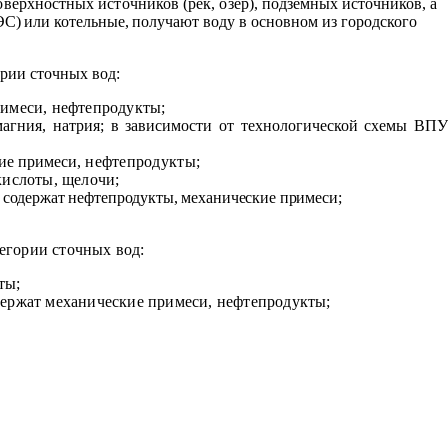
оверхностных источников (рек, озер), подзем
ных источников, а
ЭС) или котельные, получают воду
в основном из городского
рии сточных вод:
имеси, нефтепродукты;
магния, натрия; в зависимости от технологической схемы ВП
кие примеси
, нефтепродукты;
кислоты, щелочи;
 содержат нефтепродукты, механические примеси;
егории сточных вод:
ты;
держат механические примеси, нефтепродукты;