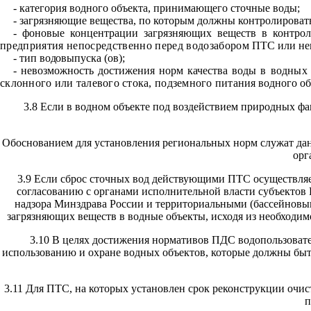
- категория водного объекта, принимающего сточные воды;
- загрязняющие вещества, по которым должны контро
лироват
- фоновые концентрации загрязняющих веществ в контрол
предприятия непосредственно перед водозабором
ПТС или неп
-
тип водовыпуска (ов);
- невозможность достижения норм качества воды в вод
ных 
склонного или талевого стока, подземного пита
ния водного объ
3.8 Если в водном объекте под воздействием природных ф
Обоснованием для установления региональных норм служат да
орг
3.9 Если сброс сточных вод действующими ПТС осуществля
согласованию с органами исполнительной власти субъектов
надзора Минздрава России и территориальными (бассейновы
загрязняющих веществ в водные объекты, исходя из необходи
3.10 В целях достижения нормативов ПДС водопользоват
использованию и охране водных объектов, которые должны бы
3.11 Для ПТС, на которых установлен срок реконструкции очи
п