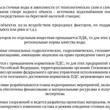
ься сточные воды в зависимости от технологических схем и схе
ьном створе водного объекта - источника водоснабжения по
осредственно на береговой насосной станции;
объектах из-за воздействия природных факторов, не
подда
екта или реки и т.д.).
акторов по отдельным веществам превышается ПДК, то для этих 
региональные нормы качества воды.
нные специальных гидрологических, гидрохимических, геохими
анизациями, имеющими лицензию на право проведения таких ра
ется с превышением нормативов ПДС, то для этих предприятий
 Российской Федерации, территориальными органами Госкомэкол
ми) органами федерального органа управления использованием 
мости поэтапного достижения нормативов ПДС загрязняющих ве
елями разрабатываются планы водоохранных мероприятий, вклю
ть обеспечены финансовыми и материальными ресурсами и получ
экспертизы.
стных сооружений и ведется разработка проектных материалов
ланируемого изменения состава и режима отведения сточных во