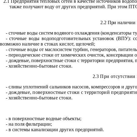
2.1 Предприятия тепловых сетей в качестве источников водопо
также получают воду от других предприятий. При этом ПТ
2.2
При наличии 
- сточные воды систем водяного охлаждения (конденса
торы ту
-
сточные воды водоподготовительных установок (ВПУ):
с
возможно наличие в стоках кислот, щелочей;
-
сточные воды от маслосистем турбин, генераторов, питател
-
периодические стоки от химических очисток, консервации о
-
дождевые, поверхностные стоки с территории предпри
ятия, 
-
хозяйственно-бытовые стоки.
2.3
При отсутствии
-
сливы уплотнений сальников насосов, компрессоров и друг
-
дождевые, поверхностные стоки с территорий пред
прияти
-
хозяйственно-бытовые стоки.
-
в поверхностные водные объекты;
-
на поля фильтрации;
-
в системы канализации других предприятий.