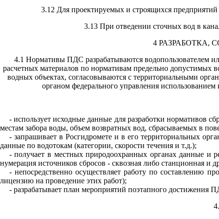
3.12 Для проектируемых и строящихся предприятий
3.13 При отведении сточных вод в кан
4 РАЗРАБОТКА,
4.1 Нормативы ПДС разрабатываются водопользователем или
расчетных материалов по нормативам предельно допустимых во
водных объектах, согласовываются с территориальными орга
органом федерального управления использованием 
- использует исходные данные для разработки нормативов с
местам забора воды, объем возвратных вод, сбрасываемых в пов
- запрашивает в Росгидромете и в его территориальных орг
данные по водотокам (категории, скорости течения и т.д.);
- получает в местных природоохранных органах данные и р
нумерация источников сбросов - сквозная либо станционная и др
- непосредственно осуществляет работу по составлению пр
лицензию на проведение этих работ);
- разрабатывает план мероприятий поэтапного достижения П
4