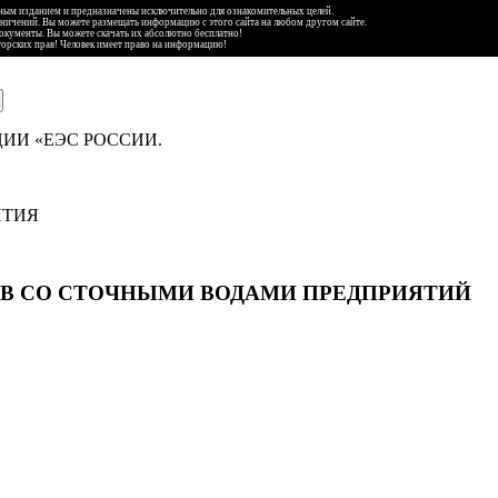
ьным изданием и предназначены исключительно для ознакомительных целей.
аничений. Вы можете размещать информацию с этого сайта на любом другом сайте.
документы. Вы можете скачать их абсолютно бесплатно!
торских прав! Человек имеет право на информацию!
ИИ «ЕЭС РОССИИ.
ИТИЯ
В СО СТОЧНЫМИ ВОДАМИ ПРЕДПРИЯТИЙ