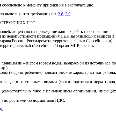
 обеспечено к моменту приемки их в эксплуатацию.
цию выполняются требования
пп.
2.8
,
2.9
.
ЕЙСТВУЮЩИХ ПТС
еющей, лицензию на проведение данных работ, на основании
одя из недопустимости превышения ПДК загрязняющих веществ в
драва России, Росгидромета, территориальным (бассейновым)
 территориальный (бассейновый) орган МПР России.
е главным инженером (объем воды, забираемой из источников по
др.);
воды (водопотребление), климатические характеристики района,
х веществ со сточными водами (сроки подготовки нормативов,
и (самостоятельно либо с привлечением организаций, имеющих
тий по достижению нормативов ПДС.
8
].