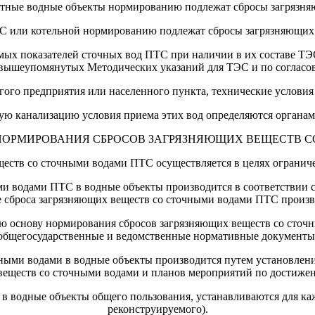
остные водные объекты нормированию подлежат сбросы загрязня
ЭС или котельной нормированию подлежат сбросы загрязняющих 
мых показателей сточных вод ПТС при наличии в их составе ТЭС
м вышеупомянутых Методических указаний для ТЭС и по соглас
гого предприятия или населенного пункта, тех
нические условия
скую канализацию условия приема этих вод определяются органа
НОРМИРОВАНИЯ СБРОСОВ ЗАГРЯЗНЯЮЩИХ ВЕЩЕСТВ С
еств со сточными водами ПТС осуществляется в целях ограниче
и водами ПТС в водные объекты производится в соответствии 
 сброса загрязняющих веществ со сточными водами ПТС произво
основу нормирования сбросов загрязняющих веществ со сточн
общегосударственные и ведомственные нормативные документы
ными водами в водные объекты производится путем установлен
веществ со сточными водами и планов мероприятий по достижен
 в водные объекты общего пользования, устанавливаются для ка
реконструируемого).