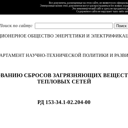
Все документы, размещенные на этом сайте, не являются их официал
Электронные копии этих документов могут распространяться без всяких огр
Это некоммерческий сайт и здесь не продаются 
Содержимое сайта не нарушает чьих-либо ав
Поиск по сайту:
ИОНЕРНОЕ ОБЩЕСТВО ЭНЕРГЕТИКИ И ЭЛЕКТРИФИКАЦ
АРТАМЕНТ НАУЧНО-ТЕХНИЧЕСКОЙ ПОЛИТИКИ И РАЗВ
ОВАНИЮ СБРОСОВ ЗАГРЯЗНЯЮЩИХ ВЕЩЕСТ
ТЕПЛОВЫХ СЕТЕЙ
РД 153-34.1-02.204-00