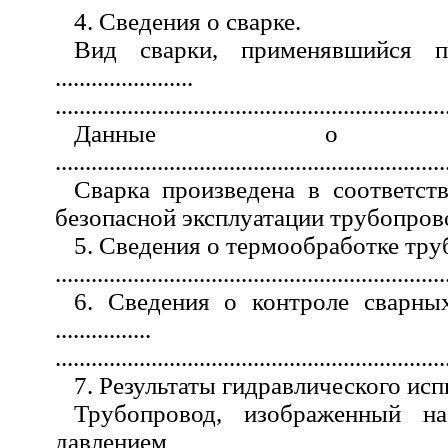
4. Сведения о сварке.
Вид сварки, применявшийся п
.......................
.................................................................
Данные о прис
.................................................................
Сварка произведена в соответст
безопасной эксплуатации трубопрово
5. Сведения о термообработке тру
.................................................................
6. Сведения о контроле сварны
................
.................................................................
7. Результаты гидравлического ис
Трубопровод, изображенный н
давлением