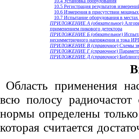
10.4 Установка оборудования
10.5 Регистрация результатов измерени
10.6 Измерения в присутствии мощных
10.7 Испытание оборудования в местах
ПРИЛОЖЕНИЕ А
(обязательное)
Алгори
применением пикового детектора
ПРИЛОЖЕНИЕ Б
(обязательное)
Испыта
несимметричного напряжения и тока ИР
ПРИЛОЖЕНИЕ В
(справочное)
Схемы эк
ПРИЛОЖЕНИЕ Г
(справочное)
Параметр
ПРИЛОЖЕНИЕ Д
(справочное)
Библиог
В
Область применения нас
всю полосу радиочастот
нормы определены только 
которая считается достат