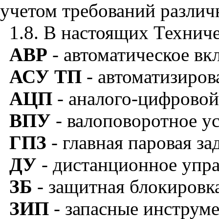
учетом требований различ
1.8. В настоящих Технич
АВР
- автоматическое вк
АСУ
ТП
- автоматизиро
АЦП
- аналого-цифровой
ВПУ
- валоповоротное у
ГПЗ
- главная паровая за
ДУ
- дистанционное упра
ЗБ
- защитная блокировк
ЗИП
- запасные инструм