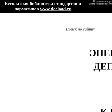
Все документы, ра
Бесплатная библиотека стандартов и
Электронные копии эти
нормативов
www.docload.ru
Поиск по сайту:
ЭНЕ
ДЕ
К