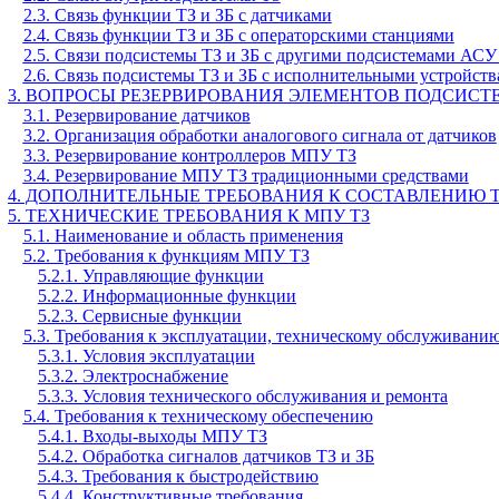
2.3. Связь функции ТЗ и ЗБ с датчиками
2.4. Связь функции ТЗ и ЗБ с операторскими станциями
2.5. Связи подсистемы ТЗ и ЗБ с другими подсистемами АС
2.6. Связь подсистемы ТЗ и ЗБ с исполнительными устройст
3. ВОПРОСЫ РЕЗЕРВИРОВАНИЯ ЭЛЕМЕНТОВ ПОДСИСТЕ
3.1. Резервирование датчиков
3.2. Организация обработки аналогового сигнала от датчиков
3.3. Резервирование контроллеров МПУ ТЗ
3.4. Резервирование МПУ ТЗ традиционными средствами
4. ДОПОЛНИТЕЛЬНЫЕ ТРЕБОВАНИЯ К СОСТАВЛЕНИЮ 
5. ТЕХНИЧЕСКИЕ ТРЕБОВАНИЯ К МПУ ТЗ
5.1. Наименование и область применения
5.2. Требования к функциям МПУ ТЗ
5.2.1. Управляющие функции
5.2.2. Информационные функции
5.2.3. Сервисные функции
5.3. Требования к эксплуатации, техническому обслуживан
5.3.1. Условия эксплуатации
5.3.2. Электроснабжение
5.3.3. Условия технического обслуживания и ремонта
5.4. Требования к техническому обеспечению
5.4.1. Входы-выходы МПУ ТЗ
5.4.2. Обработка сигналов датчиков ТЗ и ЗБ
5.4.3. Требования к быстродействию
5.4.4. Конструктивные требования