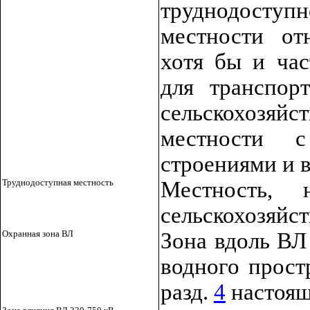
труднодосту
местности отн
хотя бы и ча
для транспор
сельскохозяй
местности 
строениями и
Труднодоступная местность
Местность, 
сельскохозяйс
Охранная зона ВЛ
Зона вдоль ВЛ
водного прост
разд.
4
настоящ