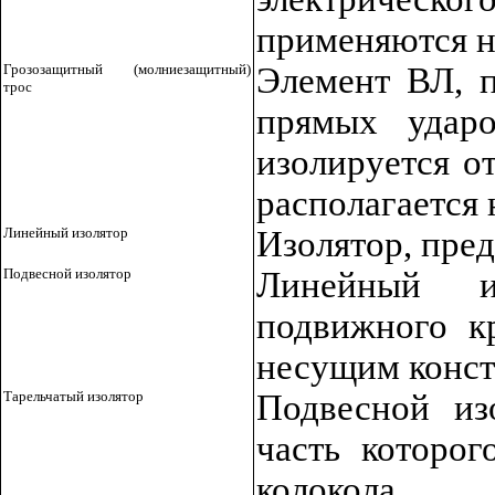
применяются н
Грозозащитный (молниезащитный)
Элемент ВЛ, 
трос
прямых ударо
изолируется от
располагается
Линейный изолятор
Изолятор, пре
Подвесной изолятор
Линейный из
подвижного к
несущим конст
Тарельчатый изолятор
Подвесной из
часть которог
колокола