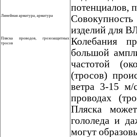
потенциалов, п
Линейная арматура, арматура
Совокупност
изделий для В
Пляска проводов, грозозащитных
Колебания пр
тросов
большой ампли
частотой (ок
(тросов) прои
ветра 3-15 м/
проводах (тр
Пляска може
гололеда и да
могут образовы