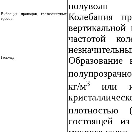
полуволн
Вибрация проводов, грозозащитных
Колебания пр
тросов
вертикальной 
частотой к
незначительных
Гололед
Образование 
полупрозрачно
3
кг/м
или и
кристаллическ
плотностью (
состоящей из
мокрого снега