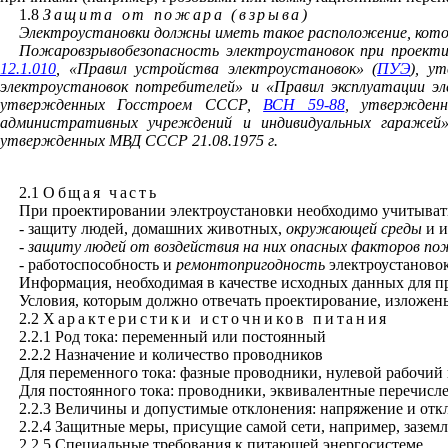
1.8
Защита от пожара (взрыва)
Электроустановки должны иметь такое расположение, которо
Пожаровзрывобезопасность электроустановок при проекти
12.1.010
, «Правил устройства электроустановок» (
ПУЭ
), у
электроустановок потребителей» и «Правил эксплуатации 
утвержденных Госстроем СССР,
ВСН 59-88
, утвержденн
административных учреждений и индивидуальных гаражей»
утвержденных МВД СССР 21.08.1975 г.
2.1
Общая часть
При проектировании электроустановки необходимо учитыват
- защиту людей, домашних животных,
окружающей среды
и и
- защиту людей от воздействия на них опасных факторов п
- работоспособность и
ремонтопригодность
электроустановок
Информация, необходимая в качестве исходных данных для п
Условия, которым должно отвечать проектирование, изложен
2.2
Характеристики источников питания
2.2.1 Род тока: переменный или постоянный
2.2.2 Назначение и количество проводников
Для переменного тока: фазные проводники, нулевой рабочий
Для постоянного тока: проводники, эквивалентные перечисл
2.2.3 Величины и допустимые отклонения
:
напряжение и откл
2.2.4 Защитные меры, присущие самой сети, например, зазем
2.2.5 Специальные требования к питающей энергосистеме.