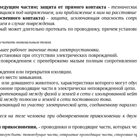
оведущим частям; защита от прямого контакта
-
технически
щимся под напряжением, или приближение к ним на расстояние 
свенного контакта)
-
защита, исключающая опасность сопр
ем в случае повреждения.
орый может длительно протекать по проводнику, причем устано
 считать номинальным током.
ьшее рабочее значение
тока электроустановки.
оустановки при отсутствии электрических повреждений.
й повреждением с пренебрежимо малым полным сопротивление
еждения или перекрытия изоляции.
ез место замыкания.
а или домашнего животного, характеристики которого могут обу
оронние проводящие части в электрически неповрежденной цепи.
протекающий между фазой и землей в сети с изолированной ней
 между полюсом и землей в сети постоянного тока.
текающий по участку электрической цепи, соединенному паралле
еся на теле человека при одновременном прикосновении к дву
я прикосновения,
- проводники и проводящие части, которых че
 могут быть: токоведущие части, открытые проводящие чисти, сторонние п