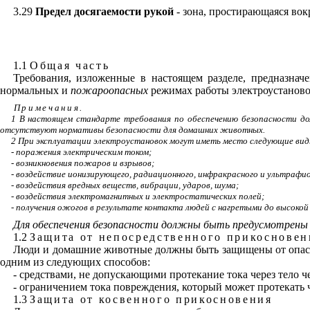
3.29
Предел досягаемости рукой
- зона, простирающаяся вок
1.1
Общая часть
Требования, изложенные в настоящем разделе, предназна
нормальных и
пожароопасных
режимах работы электроустаново
Примечания
.
1 В настоящем
стандарте требования по обеспечению безопасности д
отсутствуют нормативы безопасности для домашних животных.
2 При эксплуатации электроустановок могут иметь место следующие вид
- поражения электрическим током
;
- возникновения пожаров и взрывов
;
- воздействие ионизирующего, радиационного, инфракрасного и ультрафио
- воздействия вредных веществ, вибрации, ударов, шума;
- воздействия электромагнитных и электростатических полей
;
- получения ожогов в результате контакта людей с нагретыми до высоко
Для обеспечения безопасности должны быть предусмотрены 
1.2
Защита от непосредственного прикосновен
Люди и домашние животные должны быть защищены от опасно
одним из следующих способов:
- средствами, не допускающими протекание тока через тело 
- ограничением тока повреждения, который может протекать ч
1.3
Защита от косвенного прикосновения