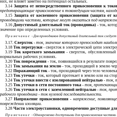
них, не влияет заметно на потенциал остальных.
3.14
Защита от непосредственного прикосновения к ток
предотвращающие прикосновение к токоведущим частям, находя
3.15
Защита от косвенного прикосновения (защита от ко
проводящими частями, которые могут оказаться под напряжени
3.16
Допустимый длительный ток (проводника)
- ток, кот
значение при определенных условиях.
Примечание
- Для проводников допустимый длительный ток следует
3.17.
Сверхток
-
ток, значение которого превосходит наибол
3.18
Ток перегрузки
- сверхток в электрической цепи электр
3.19
Ток короткого замыкания
- сверхток, обусловленны
нормальных рабочих условиях.
3.20
Ток повреждения
- ток, появившийся в результате повр
3.21
Ток замыкания на землю
- ток, проходящий в землю чер
3.22
Поражающий ток
- ток, проходящий через тело человек
3.23
Ток утечки
- ток, который протекает в землю или на ст
3.24
Ток утечки внести с изолированной нейтралью
-
ток, 
3.25
Ток утечки в сети постоянного тока
-
ток, протекающий
3.26
Ток утечки в сети с заземленной нейтралью
-
ток, про
рабочего проводника - ток нулевой последовательности.
3.27
Напряжение прикосновения -
напряжение, появляюще
повреждении изоляции.
3.28
Части электроустановки, одновременно доступные дл
Примечание
- Одновременно доступными для прикосновения частями