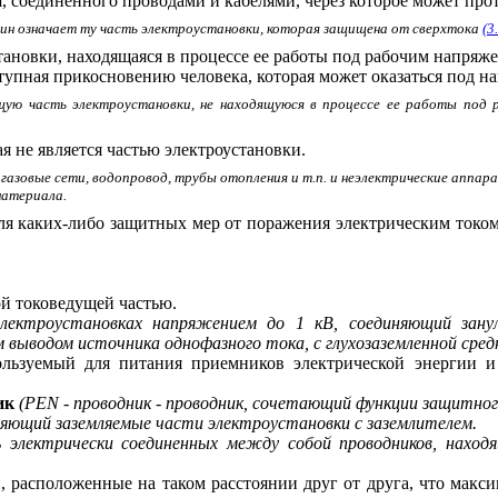
, соединенного проводами и кабелями, через которое может прот
мин означает ту часть электроустановки, которая защищена от сверхтока
(3
тановки, находящаяся в процессе ее работы под рабочим напряж
ступная прикосновению человека, которая может оказаться под 
ую часть электроустановки, не находящуюся в процессе ее работы под р
ая не является частью электроустановки.
 газовые сети, водопровод, трубы отопления и т.п. и неэлектрические аппа
материала.
ля каких-либо защитных мер от поражения электрическим токо
ой токоведущей частью.
электроустановках напряжением до 1 кВ, соединяющий зану
 выводом источника однофазного тока, с глухозаземленной сред
пользуемый для питания приемников электрической энергии 
ик
(
PEN
- проводник - проводник, сочетающий функции защитного
яющий заземляемые части электроустановки с заземлителем.
ь электрически соединенных между собой проводников, находя
и, расположенные на таком расстоянии друг от друга, что мак