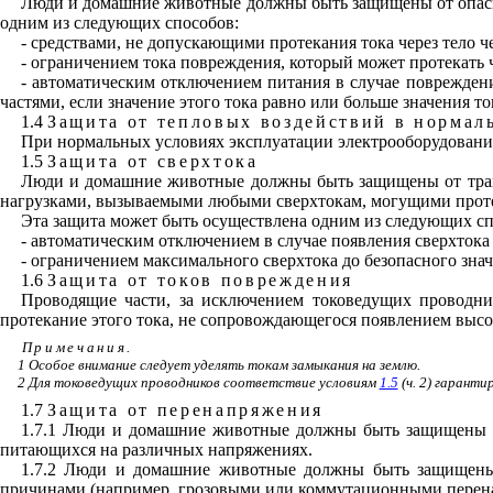
Люди и домашние животные должны быть защищены от опасно
одним из следующих способов:
- средствами, не допускающими протекания тока через тело 
- ограничением тока повреждения, который может протекать ч
- автоматическим отключением питания в случае повреждени
частями, если значение этого тока равно или больше значения т
1.4
Защита от тепловых воздействий в нормал
При нормальных условиях эксплуатации электрооборудован
1.5
Защита от сверхтока
Люди и домашние животные должны быть защищены от трав
нагрузками, вызываемыми любыми сверхтокам, могущими проте
Эта защита может быть осуществлена одним из следующих сп
- автоматическим отключением в случае появления сверхтока
- ограничением максимального сверхтока до безопасного зна
1.6
Защита от токов повреждения
Проводящие части, за исключением токоведущих проводни
протекание этого тока, не сопровождающегося появлением высо
Примечания
.
1 Особое внимание следует уделять токам замыкания на землю.
2 Для токоведущих проводников соответствие условиям
1.5
(ч. 2) гарант
1.7
Защита от перенапряжения
1.7.1 Люди и домашние животные должны быть защищены о
питающихся на различных напряжениях.
1.7.2 Люди и домашние животные должны быть защищены
причинами (например, грозовыми или коммутационными перен