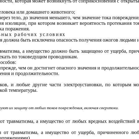
сти, которая может возникнуть от соприкосновения с открыты
человека или домашнего животного;
ерез тело, до значения меньшего, чем значение тока повреждени
я изоляции, при котором возникает вероятность протекания т
ока поражения.
ьных рабочих условиях
ия должна быть исключена опасность получения ожогов людьм
матизма, а имущество должно быть защищено от ущерба, при
кать по токоведущим проводникам.
особов:
 прежде, чем он достигнет опасного значения и продолжительнос
чения и продолжительности.
ков, и любые другие части электроустановки, по которым м
кой температуры.
ируют их защиту от любых токов повреждения, включая сверхтоки.
т травматизма, а имущество от любых вредных воздействий 
 от травматизма, а имущество от ущерба, причиненного л
апряжениями).