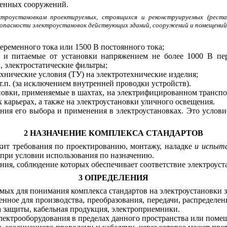
менных сооружений.
ктроустановкам проектируемых, строящихся и реконструируемых (рест
зопасности электроустановок действующих зданий, сооружений и помещений
еременного тока или 1500 В постоянного тока;
и питаемые от установки напряжением не более 1000 В пер
, электростатические фильтры;
ехнические условия (ТУ) на электротехнические изделия
;
т.п. (за исключением внутренней проводки устройств).
новки, применяемые в шахтах, на электрифицированном транспорт
 карьерах, а также на электроустановки уличного освещения.
ения его выбора и применения в электроустановках. Это услови
2 НАЗНАЧЕНИЕ КОМПЛЕКСА СТАНДАРТОВ
ржит требования по проектированию, монтажу, наладке
и испыт
 при условии использования по назначению.
ния, соблюдение которых обеспечивает соответствие электроуст
3 ОПРЕДЕЛЕНИЯ
ых для понимания комплекса стандартов на электроустановки 
енное для производства, преобразования, передачи, распределе
 защиты, кабельная продукция, электроприемники.
лектрооборудования в пределах данного пространства или
помещ