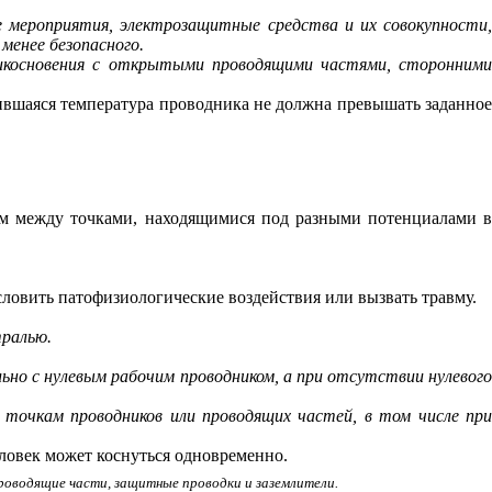
е мероприятия, электрозащитные средства и их совокупности
менее безопасного.
икосновения с открытыми проводящими частями, сторонним
вившаяся температура проводника не должна превышать заданно
м между точками, находящимися под разными потенциалами 
словить патофизиологические воздействия или вызвать травму.
тралью.
льно с нулевым рабочим проводником, а при отсутствии нулевог
м точкам проводников или проводящих частей, в том числе пр
ловек может коснуться одновременно.
роводящие части, защитные проводки и заземлители.