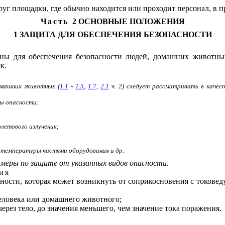
руг площадки, где обычно находится или проходит персонал, в п
Часть
2 ОСНОВНЫЕ ПОЛОЖЕНИЯ
1 ЗАЩИТА ДЛЯ ОБЕСПЕЧЕНИЯ БЕЗОПАСНОСТИ
чены для обеспечения безопасности людей, домашних животн
к.
омашних животных (
1.1
-
1.5
,
1.7
,
2.1
ч. 2) следует рассматривать в качес
ы опасности:
летового излучения;
й температуры частями оборудования и др.
меры по защите от указанных видов опасности.
ия
сти, которая может возникнуть от соприкосновения с токовед
человека или домашнего животного;
ерез тело, до значения меньшего, чем значение тока поражения.