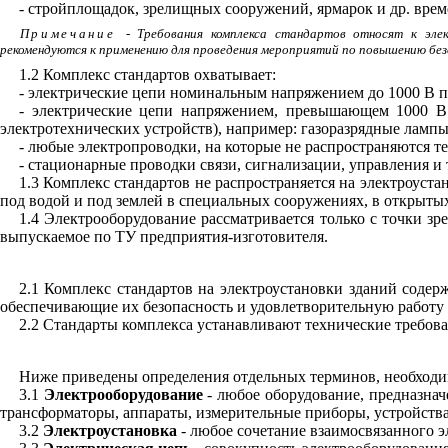
- стройплощадок, зрелищных сооружений, ярмарок и др. вре
Примечание
- Требования комплекса стандартов относят к эле
рекомендуются к применению для проведения мероприятий по повышению бе
1.2 Комплекс стандартов охватывает:
- электрические цепи номинальным напряжением до 1000 В п
- электрические цепи напряжением, превышающем 1000 В 
электротехнических устройств), например: газоразрядные лампы
- любые электропроводки, на которые не распространяются т
- стационарные проводки связи, сигнализации, управления и 
1.3 Комплекс стандартов не распространяется на электроуста
под водой и под землей в специальных сооружениях, в открытых
1.4 Электрооборудование рассматривается только с точки зр
выпускаемое по ТУ предприятия-изготовителя.
2.1 Комплекс стандартов на электроустановки зданий соде
обеспечивающие их безопасность и удовлетворительную работу
2.2 Стандарты комплекса устанавливают технические требова
Ниже приведены определения отдельных терминов, необходим
3.1
Электрооборудование
- любое оборудование, предназнач
трансформаторы, аппараты, измерительные приборы, устройства
3.2
Электроустановка
- любое сочетание взаимосвязанного э