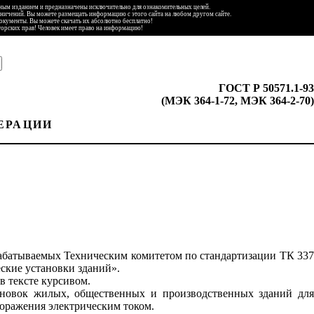
ьным изданием и предназначены исключительно для ознакомительных целей.
аничений. Вы можете размещать информацию с этого сайта на любом другом сайте.
документы. Вы можете скачать их абсолютно бесплатно!
торских прав! Человек имеет право на информацию!
ГОСТ Р 50571.1-93
(МЭК 364-1-72, МЭК 364-2-70)
ЕРАЦИИ
рабатываемых Техническим комитетом по стандартизации ТК 337
кие установки зданий».
в тексте курсивом.
тановок жилых, общественных и производственных зданий для
оражения электрическим током.