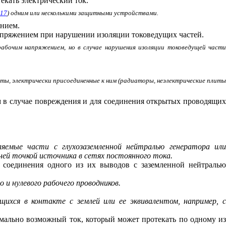
екать электрический ток.
.17
) одним или несколькими защитными устройствами.
ением.
напряжением при нарушении изоляции токоведущих частей.
абочим напряжением, но в случае нарушения изоляции токоведущей части
раты, электрически присоединенные к ним (радиаторы, неэлектрические плиты
м в случае повреждения и для соединения открытых проводящи
ляемые части с глухозаземленной нейтралью генератора ил
ней точкой источника в сетях постоянного тока.
и соединения одного из их выводов с заземленной нейтраль
 и нулевого рабочего проводников.
щихся в контакте с землей или ее эквивалентом, например, 
симально возможный ток, который может протекать по одному и