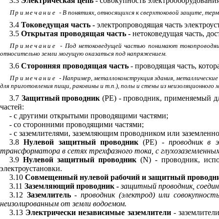
3.3
Электрическая цепь
- совокупность электрооборудования
Примечание
- В понятиях, относящихся к сверхтоковой защите, тер
3.4
Токоведущая часть -
электропроводящая часть электроус
3.5
Открытая проводящая часть -
нетоковедущая часть, до
Примечание
- Под нетоковедущей частью понимают токопроводящ
относительно земли могущую оказаться под напряжением.
3.6
Сторонняя проводящая часть
- проводящая часть, котор
Примечание
- Например, металлоконструкция здания, металлические
для приготовления пищи, раковины и т.п.), полы и стены из неизоляционного 
3.7
Защитный проводник
(РЕ) - проводник, применяемый д
частей:
- с другими открытыми проводящими частями;
- со сторонними проводящими частями;
- с заземлителями, заземляющим проводником или заземленн
3.8
Нулевой защитный проводник
(РЕ) -
проводник в 
трансформатора в сетях трехфазного тока, с глухозаземленным
3.9
Нулевой защитный проводник
(
N
) - проводник, ис
электроустановки.
3.10
Совмещенный нулевой рабочий и защитный проводн
3.11
Заземляющий проводник -
защитный проводник, соедин
3.12
Заземлитель
-
проводник (электрод) или совокупност
неизолированным от земли водоемом.
3.13
Электрически независимые заземлители
- заземлител