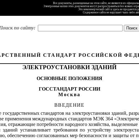
Все документы, размещенные на этом сайте, не являются их официал
Электронные копии этих документов могут распространяться без всяких огр
Это некоммерческий сайт и здесь не продаются 
Содержимое сайта не нарушает чьих-либо ав
Поиск по сайту:
АРСТВЕННЫЙ СТАНДАРТ РОССИЙСКОЙ ФЕД
ЭЛЕКТРОУСТАНОВКИ ЗДАНИЙ
ОСНОВНЫЕ ПОЛОЖЕНИЯ
ГОССТАНДАРТ РОССИИ
Москва
ВВЕДЕНИЕ
 государственных стандартов на электроустановки зданий, раз
ве применения международных стандартов МЭК 364 «Электричес
ия, отражающие потребности народного хозяйства, выделенные 
и зданий устанавливает требования по устройству электроус
ю, обеспечению согласованных мер безопасности и защиты от п