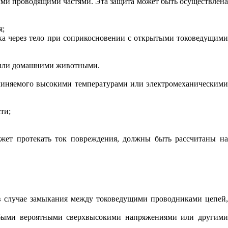
ми проводящими частями. Эта защита может быть осуществлена
я
;
ока через тело при соприкосновении с открытыми токоведущими
и или домашними животными.
чиняемого высокими температурами или электромеханическими
ти;
ожет протекать ток повреждения, должны быть рассчитаны на
в случае замыкания между токоведущими проводниками цепей,
юбыми вероятными сверхвысокими напряжениями или другими