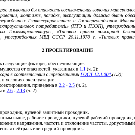
е исключило бы опасность воспламенения горючих материалов 
ровании, монтаже, наладке, эксплуатации должна быть обе
твержденных Главтехуправлением и Госэнергонадзором Минэн
электроустановок потребителей» (ПТЭ и ПЭЭП), утвержденн
ых Госкомархитектуры, «Типовых правил пожарной безоп
, утвержденных МВД СССР 20.11.1978 г. «Типовых правил
2 ПРОЕКТИРОВАНИЕ
ь следующие факторы, обеспечивающие:
мущества от опасностей, указанных в
1.1
(ч. 2);
ожара в соответствии с требованиями
ГОСТ 12.1.004
.(1.2);
 в условиях эксплуатации.
роектирования, приведена в
2.2
-
2.5
(ч. 2).
ы в
2.6
-
2.13
(ч. 2).
 проводник, нулевой защитный проводник.
енным выше, рабочие проводники, нулевой рабочий проводник,
онения напряжения, частота и отклонение частоты, допустимый 
ленная нейтраль или средний проводник.