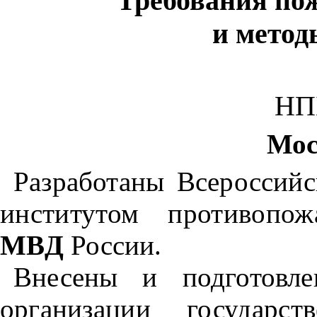
Требования по
и метод
НП
Мос
Разработаны Всероссийс
институтом противоп
МВД
России.
Внесены и подготовл
органи­
зации государст