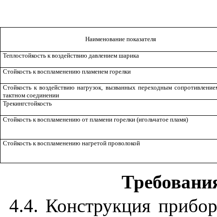
Наименование показателя
Теплостойкость к воздействию давлением шарика
Стойкость к воспламенению пламенем горелки
Стойкость к воз­действию нагру­зок, вызванных пе­­ре­ходным соп­ро­тивление
тактном сое­ди­нении
Трекингстойкость
Стойкость к восп­ламенению от пла­мени горелки (иголь­чатое пламя)
Стойкость к восп­ламенению наг­ре­той проволокой
Требовани
4.4. Конструкция прибо