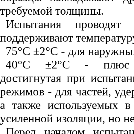
требуемой толщины.
Испытания проводят 
поддерживают температур
75
°
С
±
2
°
С - для наружны
40
°
С
±
2
°
С - плюс м
достигнутая при испыта
режимов - для частей, уд
а также используемых в
усиленной изоляции, но н
Перед началом испытан