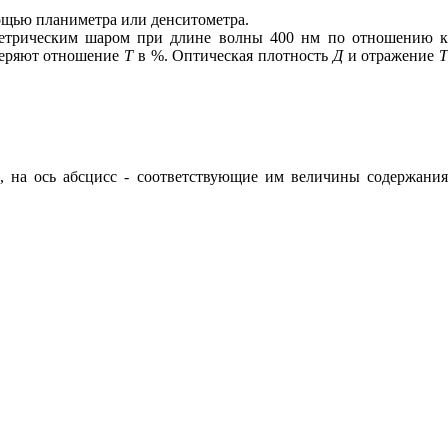
мощью планиметра или денситометра.
метрическим шаром при длине волны 400 нм по отношению 
змеряют отношение
Т
в
%
. Оптическая плотность
Д
и отражение
Т
, на ось абсцисс - соответствующие им величины содержани