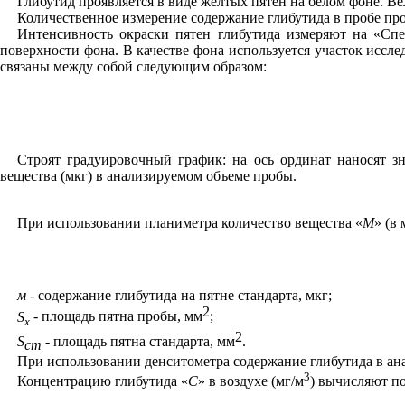
Глиб
ут
ид проявляется в виде желтых пятен на белом фоне. В
Количественное измерение содержание глиб
ут
ида в пробе пр
Интенсивность окраски пятен глибутида измеряют на
«
Спе
поверхности фона. В качестве фона используется участок исс
связаны между собой следующим образом:
Строят градуировочн
ы
й график: на ось ординат наносят з
вещества (мкг) в анализируемом объеме пробы.
При использовании планиметра количество вещества «
М
» (в 
м -
содержание глибутида на пятне стандарта
,
мкг;
2
S
- площадь пятна пробы, мм
;
x
2
S
-
площадь пятна стандарта, мм
.
ст
При использовании денситометра содержание
гл
иб
ут
ида в ан
3
Концентрацию глибутида «
С
» в воздухе (м
г
/м
) вычисляют
п