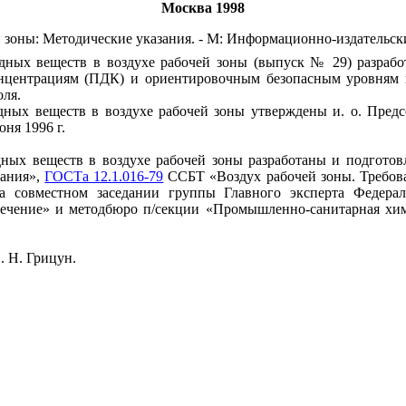
Москва 1998
 зоны: Методические указания. - М: Информационно-издательск
дных веществ в воздухе рабочей зоны (выпуск № 29) разрабо
нцентрациям (ПДК) и ориентировочным безопасным уровням в
оля.
ных веществ в воздухе рабочей зоны утверждены и. о. Предсе
ня 1996 г.
ных веществ в воздухе рабочей зоны разработаны и подготов
вания»,
ГОСТа 12.1.016-79
ССБТ «Воздух рабочей зоны. Требова
а совместном заседании группы Главного эксперта Федера
спечение» и методбюро п/секции «Промышленно-санитарная х
. Н. Грицун.