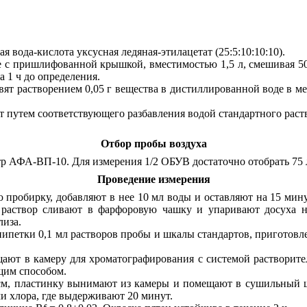
я вода-кислота уксусная ле
д
яна
я
-
этил
а
цет
ат (25:5:10:10:10).
е с пришлифованной крышкой, вместимостью 1,5 л, смешивая 5
 1 ч до определения.
вят растворением 0,05 г вещества в дистиллированной воде в ме
т путем соответствующего разбавления водой стандартного ра
Отбор пробы воздуха
ьтр АФА-ВП
-1
0. Для измерения 1/2 ОБУВ достаточно отобрать 75 
Проведение измерения
 пробирку, добавляют в нее 10 мл воды и оставляют на 15 мину
раствор сливают в фарфоровую чашку и упаривают досуха на
лиза.
пипетки 0,1 мл растворов пробы и шкалы стандартов, приготовл
щают в камеру для хроматографирова
н
ия с системой растворит
ящим способом.
см, пластинку вынимают из камеры и помещают в сушильный ш
ми хлора, где выдерживают 20 минут.