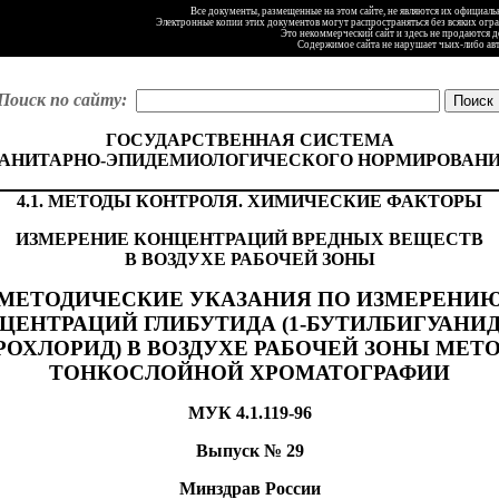
Все документы, размещенные на этом сайте, не являются их официал
Электронные копии этих документов могут распространяться без всяких огр
Это некоммерческий сайт и здесь не продаются 
Содержимое сайта не нарушает чьих-либо ав
Поиск по сайту:
ГОСУДАРСТВЕННАЯ СИСТЕМА
АНИТАРНО-ЭПИДЕМИОЛОГИЧЕСКОГО НОРМИРОВАН
4.1. МЕТОДЫ КОНТРОЛЯ. ХИМИЧЕСКИЕ ФАКТОРЫ
ИЗМЕРЕНИЕ КОНЦЕНТРАЦИЙ ВРЕДНЫХ ВЕЩЕСТВ
В ВОЗДУХЕ РАБОЧЕЙ ЗОНЫ
МЕТОДИЧЕСКИЕ УКАЗАНИЯ ПО ИЗМЕРЕНИ
ЦЕНТРАЦИЙ ГЛИБУТИДА (1-БУТИЛБИГУАНИ
РОХЛОРИД) В ВОЗДУХЕ РАБОЧЕЙ ЗОНЫ МЕТ
ТОНКОСЛОЙНОЙ ХРОМАТОГРАФИИ
МУК 4.1.119-96
Выпуск № 29
Минздрав России