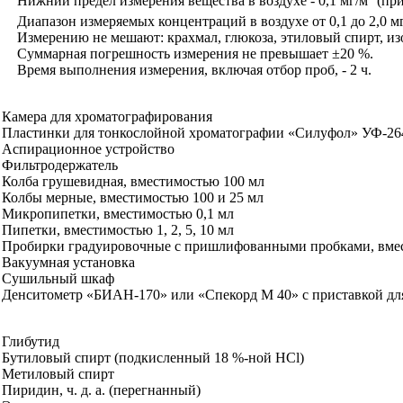
Нижний предел измерения вещества в воздухе - 0,1 мг/м
(при
Диапазон измеряемых концентраций в воздухе от 0,1 до 2,0 м
Измерению не мешают: крахмал, глюкоза, этиловый спирт, из
Суммарная погрешность измерения не превышает ±20
%
.
Время выполнения измерения, включая отбор проб, - 2 ч.
Камера для хроматографирования
Пластинки для тонкослойной хроматографии «Силуфол» УФ-26
Аспирационное устройство
Фильтродержате
л
ь
Колба грушевидная, вместимостью 100 мл
Колбы мерные, вместимостью 100 и 25 мл
Микропипетки, вместимостью 0,1 мл
Пипетки, вместимостью 1, 2, 5, 10 мл
Пробирки гр
ад
уировочн
ы
е с пришлифованными пробками, вме
Вакуумная установка
Сушильный шкаф
Денситометр «Б
И
АН
-1
70» или
«
Спекорд М 40» с приставкой д
Глиб
ут
ид
Бутиловый спирт (подкисленный 18
%
-ной
HCl
)
Метиловый спирт
Пиридин, ч. д. а. (перегнанный)