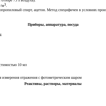
 отборе 75 л воздуха).
3
г/м
.
о
п
ро
п
илов
ы
й спирт, ацетон. Метод специфичен в условиях прои
Приборы, аппаратура, посуда
4
стимостью 10 мл
ля измерения отражения с фотометрическим шаром
Реактивы, растворы, материалы