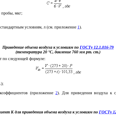
, где
 пробы, мкг;
к стандартным условиям, л (см. приложение
1
).
Приведение объема воздуха к условиям по
ГОСТу 12.1.016-79
(температура 20 °С, давление 760 мм рт. ст.)
т по следующей формуле:
, где
);
 коэффициентов (приложение
2
). Для приведения воздуха к
ент K для приведения объема воздуха к условиям по
ГОСТу 12