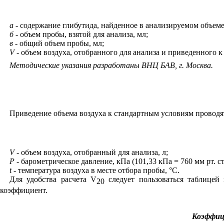
а -
содержание глибутида, найденное в анализируемом объеме
б -
объем пробы, взятой для анализа, мл;
в -
общий объем пробы, мл;
V
-
объем воздуха, отобранного для анализа и приведенного 
М
е
тодические указания разработаны ВНЦ БАВ, г. Москва.
Приведение объема воздуха к стандартным условиям проводя
V
- объем воздуха, отобранный для анализа, л;
Р
- барометрическое давление,
к
Па (10
1,
33 кПа = 760 мм рт. ст.
t
-
температура воздуха в месте отбора пробы, °С.
Для удобства расчета
V
следует пользоваться таблицей
20
коэффициент.
Коэффици