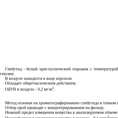
Глиб
ут
ид - белый кристаллический порошок с температуро
гексане.
В воздухе находится в виде аэрозоля.
Обладает общетоксическим действием.
3
ОБУВ в воздухе - 0,2 мг/м
.
Метод основан на хромато
г
рафировании глиб
ут
ида в тонком
Отбор проб проводят с концентрированием на фильтр.
Нижний предел измерения вещества в анализируемом объем
3