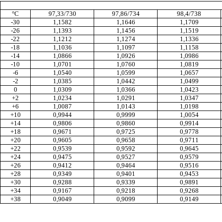
°С
97,33/730
97,86/734
98,4/738
-30
1,1582
1,1646
1,1709
-26
1,1393
1,1456
1,1519
-22
1,1212
1,1274
1,1336
-18
1,1036
1,1097
1,1158
-14
1,0866
1,0926
1,0986
-10
1,0701
1,0760
1,0819
-6
1,0540
1,0599
1,0657
-2
1,0385
1,0442
1,0499
0
1,0309
1,0366
1,0423
+2
1,0234
1,0291
1,0347
+6
1,0087
1,0143
1,0198
+10
0,9944
0,9999
1,0054
+14
0,9806
0,9860
0,9914
+18
0,9671
0,9725
0,9778
+20
0,9605
0,9658
0,9711
+22
0,9539
0,9592
0,9645
+24
0,9475
0,9527
0,9579
+26
0,9412
0,9464
0,9516
+28
0,9349
0,9401
0,9453
+30
0,9288
0,9339
0,9891
+34
0,9167
0,9218
0,9268
+38
0,9049
0,9099
0,9149