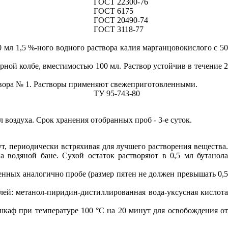
ГОСТ 22300-76
ГОСТ
6175
ГОСТ
20490
-7
4
ГОСТ 3118-77
0 мл 1
,
5
%
-
н
ого водного раствора калия марганцовокислого с 5
рной колбе, вместимостью 100 мл. Раствор устойчив в течение 
створа № 1. Растворы применяют свежеприготовленными.
ТУ
95-743
-8
0
л воздуха. Срок хранения отобранных проб - 3-е суток.
т, периодически встряхивая для лучшего растворения вещества.
 водяной бане. Сухой остаток растворяют в 0,5 мл б
ут
а
н
ола
енных аналогично пробе (размер пятен не должен превышать 0,5
елей: метанол-пиридин-дистиллированная вода-уксусна
я
кислот
каф при температуре 100 °С на 20 минут для освобождения от