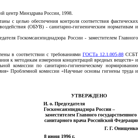
ий центр Минздрава России, 1998.
таны с целью обеспечения контроля соответствия фактических
оздействия (ОБУВ) - санитарно-гигиеническим нормативам и
дателя Госкомсанэпиднадзора России - заместителем Главного
лены в соответствии с требованиями
ГОСТа 12.1.005-88
ССБ
ния к методикам измерения концентраций вредных веществ» 
льной комиссии по санитарно-гигиеническому нормировани
имия» Проблемной комиссии «Научные основы гигиены труда и
УТВЕРЖДЕНО
И. о. Председателя
Госкомсанэпиднадзора России –
заместителем Главного государственного
санитарного врача Российской Федераци
Г. Г. Онищенко
8 июня 1996 г.