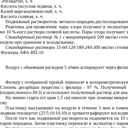
Этила
ц
етат, х. ч.
Кислота уксусная ледяная, х. ч.
Калий марганцовокислый, х. ч
.
Кислота соляная
,
х. ч.
Подвижный растворитель: метанол-пиридин-дистиллированна
Реактивы для проявления: пары хлора получают в эксика
т
ор
мл 10 %-ного раствора соляной кислоты. Пары хлора получают за
Стандартный раствор № 1
с
концентрацией 500
мк
г/
мл
гото
недель при хранении в холодильнике.
Стандартные растворы 15-
6
0-
1
20-
1
80-
2
40-
3
00 мкг/мл
готовя
Фильтры АФА-ВП
-1
0
Воздух с объемным расходом 5 л/мин аспириру
ю
т через фил
Фильтр с отобранной пробой переносят в колориметрическую
Степень десорбции вещества с фильтра - 97
%
. Полученный 
(подкисленного
HCl
) и используют полученный раствор для ана
На линию старта (от края 1,5 см) наносят при помощи микро
см).
Пластинку высушивают на воздухе в течение 3 мин и поме
ледя
н
а
я
-этилацетат (25:5:10:10:10) и хроматографируют восход
После того как подвижный растворитель поднимется на 10 
паров пиридина. Затем пластинку переносят в эксикатор с пара