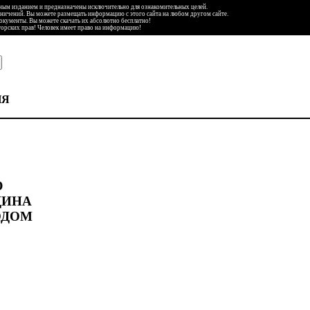
ьным изданием и предназначены исключительно для ознакомительных целей.
аничений. Вы можете размещать информацию с этого сайта на любом другом сайте.
документы. Вы можете скачать их абсолютно бесплатно!
торских прав! Человек имеет право на информацию!
ИЯ
Ю
ДИНА
ОДОМ