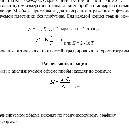
еличина
Rf
= 0,
8±
0,02. Окраска пятен устойчива в течение 2 ч.
оводят путем измерения площади пятен проб и стандартов с по
корде М 40» с приставкой для измерения отражения с фото
ледуемой пластинки без глибутида. Для каждой концентрации и
Д =
-
l
g
Т,
где
Т
выражен в
%
, отсюда
ил
и
Д
= 2 -
lg
T
начения оптических плотностей градуировочн
ы
х хроматограмм
Расчет концентрации
мк
г
) в анализируемом объеме пробы находят по формуле:
, где
ализируемом объеме находят по градуировочному графику.
о
формуле: