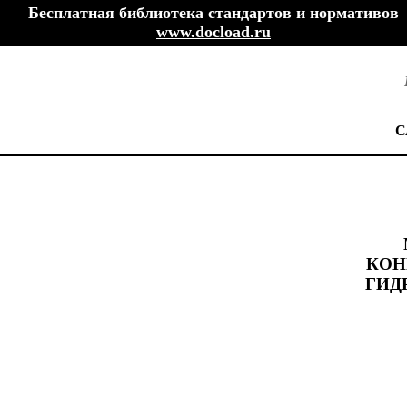
Бесплатная библиотека стандартов и нормативов
www.docload.ru
С
КОН
ГИД