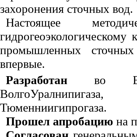
захоронения сточных вод.
Настоящее методи
гидрогеоэкологическому 
промышленных сточных 
впервые.
Разработан
во ВНИ
ВолгоУралнипига
Тюменниигипрогаза.
Прошел апробацию
на п
Согласован
генеральны