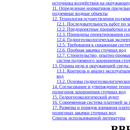
источника воздействия на окружающу
11. Определение нормативов предельн
подземные водные объекты
12. Технология осуществления подзем
12.1. Последовательность работ по 
12.2. Предпроектные проработки и 
12.3. Принципы проектирования сис
12.4. Гидрогеоэкологическая экспе
12.5. Требования к скважинам сист
12.6. Пробная закачка сточных вод
12.7. Строительство, опытно-пром
систем подземного захоронения сто
13. Охрана недр и окружающей среды
13.1. Контроль и анализ эксплуатац
вод
13.2. Основы гидрогеоэкологическо
14. Согласование и утверждение техн
полигонов захоронения сточных вод
15. Гидрогеоэкологический аудит
16. Современная система платежей за
17. Размеры и порядок взимания плате
полигонах закачки сточных вод
Список использованной литературы
ВВ