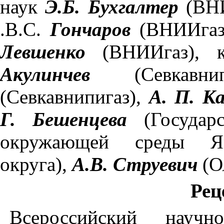
наук
Э.Б. Бухгалтер
(ВНИ
.
B
.
C
.
Гончаров
(ВНИИгаз),
Левшенко
(ВНИИгаз), ка
Акулинчев
(Севкавнипи
(Севкавнипигаз),
А. П. К
Г. Бешенцева
(Государс
окружающей среды Яма
округа),
А.В. Струевич
(О
Рец
Всероссийский научно