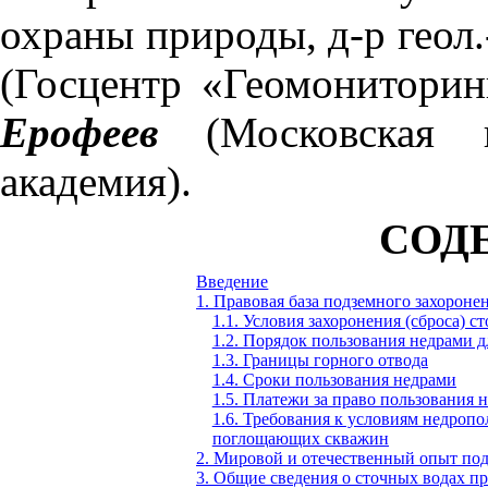
охраны природы, д-р геол.
(Госцентр «Геомониторин
Ерофеев
(Московская го
академия).
СОД
Введение
1. Правовая база подземного захороне
1.1. Условия захоронения (сброса) 
1.2. Порядок пользования недрами д
1.3. Границы горного отвода
1.4. Сроки пользования недрами
1.5. Платежи за право пользования 
1.6. Требования к условиям недроп
поглощающих скважин
2. Мировой и отечественный опыт под
3. Общие сведения о сточных водах 