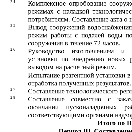
2.4
Комплексное опробование сооруж
режимах с наладкой технологичес
потребителям. Составление акта о 
2.5
Вывод сооружений водоснабжения
режим работы с подачей воды по
сооружения в течение 72 часов.
2.6
Руководство изготовлением и 
установки по внедрению новых р
выводом на расчетный режим.
Испытание реагентной установки в
отработка полученных результатов.
2.7
Составление технологического рег
2.8
Составление совместно с зака
окончании пусконаладочных р
соответствующими органами надзо
Итого по I
Период Ш. Составление