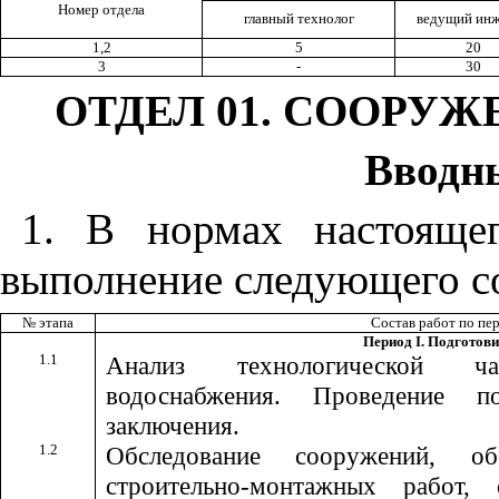
Номер отдела
главный технолог
ведущий ин
1,2
5
20
3
-
30
ОТДЕЛ 01. СООРУ
Вводн
1. В нормах настояще
выполнение следующего со
№ этапа
Состав работ по пе
Период I. Подготов
1.1
Анализ технологической ч
водоснабжения. Проведение п
заключения.
1.2
Обследование сооружений, о
строительно-монтажных работ, 