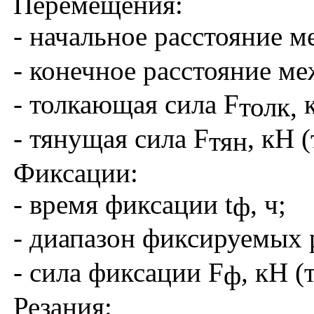
Перемещения:
- начальное расстояние 
- конечное расстояние м
- толкающая сила
F
к
толк,
- тянущая сила
F
, кН (
тян
Фиксации:
- время фиксации
t
, ч;
ф
- диапазон фиксируемых 
- сила фиксации
F
,
кН (т
ф
Резания: