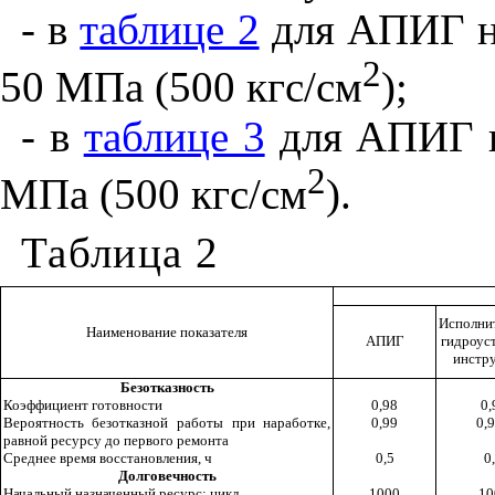
- в
таблице 2
для АПИГ н
2
50 МПа (500 кгс/см
);
- в
таблице 3
для АПИГ н
2
МПа (500 кгс/см
).
Таблица 2
Исполни
Наименование показателя
АПИГ
гидроус
инстр
Безотказность
Коэффициент готовности
0,98
0,
Вероятность безотказной работы при наработке,
0,99
0,
равной ресурсу до первого ремонта
Среднее время восстановления, ч
0,5
0
Долговечность
Начальный назначенный ресурс: цикл
1000
10