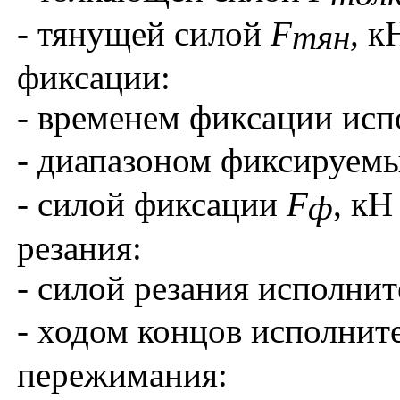
- тянущей силой
F
,
кН
тян
фиксации:
- временем фиксации ис
- диапазоном фиксируем
- силой фиксации
F
, кН 
ф
резания:
- силой резания исполни
- ходом концов исполни
пережимания: