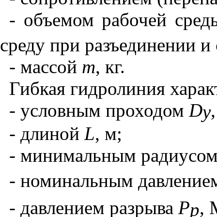
- объемом рабочей сре
среду при разъединении и
- массой
m
, кг.
Гибкая гидролиния харак
- условным проходом
D
у
- длиной
L
, м;
- минимальным радиусом
- номинальным давлени
- давлением разрыва
P
, 
р