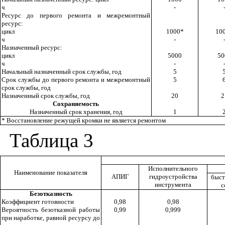
ч
-
Ресурс до первого ремонта и межремонтный
ресурс:
цикл
1000*
10
ч
-
Назначенный ресурс:
цикл
5000
50
ч
-
Начальный назначенный срок службы, год
5
Срок службы до первого ремонта и межремонтный
5
срок службы, год
Назначенный срок службы, год
20
2
Сохраняемость
Назначенный срок хранения, год
1
* Восстановление режущей кромки не является ремонтом
Таблица 3
Исполнительного
Наименование показателя
АПИГ
гидроустройства
быст
инструмента
с
Безотказность
Коэффициент готовности
0,98
0,98
Вероятность безотказной работы
0,99
0,999
при наработке, равной ресурсу до