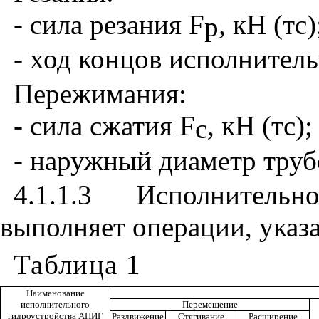
- сила резания
F
,
кН (тс)
р
- ход концов исполнител
Пережимания:
- сила сжатия
F
,
кН (тс);
с
- наружный диаметр тру
4.1.1.3 Исполнитель
выполняет операции, указ
Таблица 1
Наименование
исполнительного
Перемещение
гидроустройства АПИГ
Раздвижение
Стягивание
Расширение