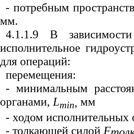
- потребным пространст
мм.
4.1.1.9 В зависимост
исполнительное гидроуст
для операций:
перемещения:
- минимальным рассто
органами,
L
мм
,
min
- ходом исполнительных
- толкающей силой
F
тол