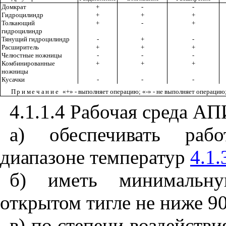
Домкрат
+
-
-
Гидроцилиндр
+
+
+
Толкающий
+
-
+
гидроцилиндр
Тянущий гидроцилиндр
-
+
-
Расширитель
+
+
+
Челюстные ножницы
-
-
-
Комбинированные
+
+
+
ножницы
Кусачки
-
-
-
Примечание
«+» - выполняет операцию; «-» - не выполняет операцию
4.1.1.4 Рабочая среда А
а) обеспечивать рабо
диапазоне температур
4.1.
б) иметь минимальн
открытом тигле не ниже 90
в) по степени воздействи