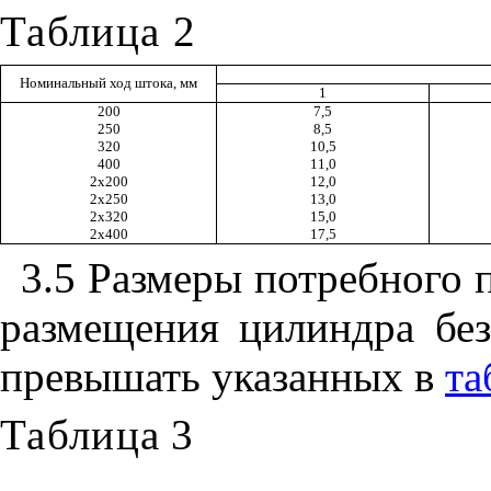
Таблица 2
Номинальный ход штока, мм
1
200
7,5
250
8,5
320
10,5
400
11,0
2х200
12,0
2х250
13,0
2х320
15,0
2х400
17,5
3.5 Размеры потребного 
размещения цилиндра бе
превышать указанных в
та
Таблица
3