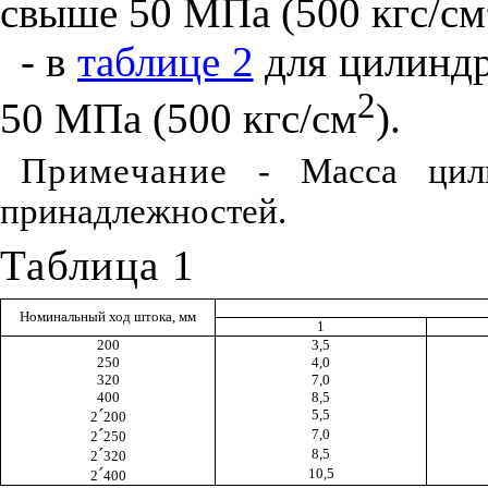
свыше 50 МПа (500 кгс/см
- в
таблице 2
для цилиндр
2
50 МПа (500 кгс/см
).
Примечание
- Масса цили
принадлежностей.
Таблица 1
Номинальный ход штока, мм
1
200
3,5
250
4,0
320
7,0
400
8,5
´
5,5
2
200
´
7,0
2
250
´
8,5
2
320
´
10,5
2
400