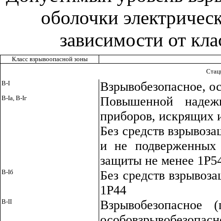
оболочки электрическ
зависимости от кла
Класс взрывоопасной зоны
Стац
В-I
Взрывобезопасное, о
В-Iа, В-Iг
Повышенной надеж
приборов, искрящих 
Без средств взрывоза
и не подверженных 
защиты не менее 1Р5
В-Iб
Без средств взрывоз
1Р44
В-II
Взрывобезопасное 
особовзрывобезопасн