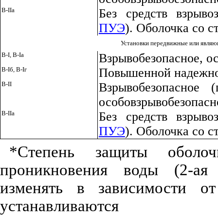
В-IIа
Без средств взрыво
ПУЭ
). Оболочка со 
Установки передвижные или являю
В-I, В-Iа
Взрывобезопасное, о
В-Iб, В-Iг
Повышенной надежно
В-II
Взрывобезопасное 
особовзрывобезопасн
В-IIа
Без средств взрыво
ПУЭ
). Оболочка со 
*Степень защиты оболо
проникновения воды (2-ая 
изменять в зависимости о
устанавливаются