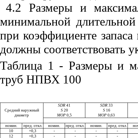
4.2 Размеры и максима
минимальной длительно
при коэффициенте запаса
должны соответствовать 
Таблица 1 - Размеры и м
труб НПВХ 100
SDR
41
SDR
33
Средний наружный
S
20
S
16
диаметр
MOP
0,5
MOP
0,63
номин.
пред. откл.
номин.
пред. откл.
номин.
пред. откл.
но
10
+0,3
-
-
-
-
12
+0,3
-
-
-
-