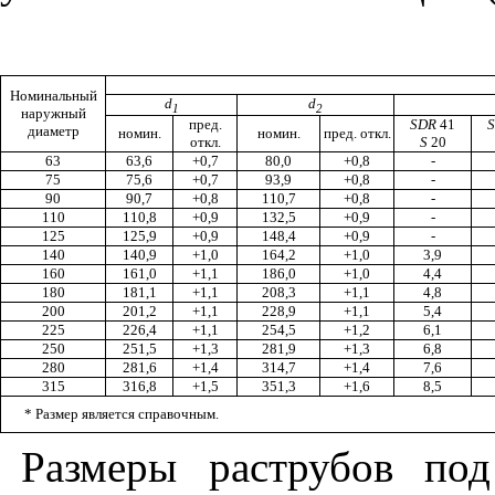
Номинальный
d
d
1
2
наружный
пред.
SDR
41
диаметр
номин.
номин.
пред. откл.
откл.
S
20
63
63,6
+0,7
80,0
+0,8
-
75
75,6
+0,7
93,9
+0,8
-
90
90,7
+0,8
110,7
+0,8
-
110
110,8
+0,9
132,5
+0,9
-
125
125,9
+0,9
148,4
+0,9
-
140
140,9
+1,0
164,2
+1,0
3,9
160
161,0
+1,1
186,0
+1,0
4,4
180
181,1
+1,1
208,3
+1,1
4,8
200
201,2
+1,1
228,9
+1,1
5,4
225
226,4
+1,1
254,5
+1,2
6,1
250
251,5
+1,3
281,9
+1,3
6,8
280
281,6
+1,4
314,7
+1,4
7,6
315
316,8
+1,5
351,3
+1,6
8,5
* Размер является справочным.
Размеры раструбов по