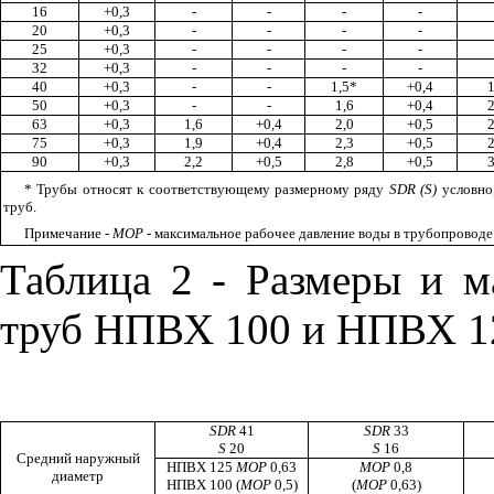
16
+0,3
-
-
-
-
20
+0,3
-
-
-
-
25
+0,3
-
-
-
-
32
+0,3
-
-
-
-
40
+0,3
-
-
1,5*
+0,4
1
50
+0,3
-
-
1,6
+0,4
2
63
+0,3
1,6
+0,4
2,0
+0,5
2
75
+0,3
1,9
+0,4
2,3
+0,5
2
90
+0,3
2,2
+0,5
2,8
+0,5
3
* Трубы относят к соответствующему размерному ряду
SDR (S)
условно,
труб.
Примечание -
MOP
- максимальное рабочее давление воды в трубопроводе 
Таблица 2 - Размеры и м
труб НПВХ 100 и НПВХ 1
SDR
41
SDR
33
S
20
S
16
Средний наружный
НПВХ
125
MOP
0,63
MOP
0,8
диаметр
НПВХ
100 (
MOP
0,5)
(
MOP
0,63)