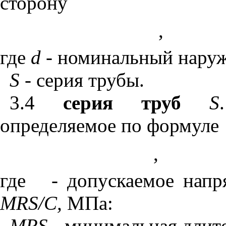
сторону
,
где
d
-
номинальный наруж
S
-
серия трубы.
3.4
серия труб
S
определяемое по формуле
,
где
- допускаемое напр
MRS
/
C
,
МПа:
MRS
-
минимальная длите