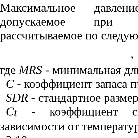
Максимальное давлен
допускаемое при по
рассчитываемое по следу
,
где
MRS
-
минимальная дли
С
- коэффициент запаса п
SDR
-
стандартное разме
С
- коэффициент сн
t
зависимости от температу