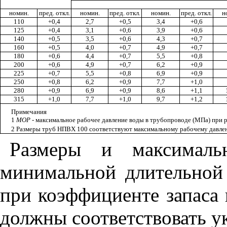
номин.
пред. откл.
номин.
пред. откл.
номин.
пред. откл.
н
110
+0,4
2,7
+0,5
3,4
+0,6
125
+0,4
3,1
+0,6
3,9
+0,6
140
+0,5
3,5
+0,6
4,3
+0,7
160
+0,5
4,0
+0,7
4,9
+0,7
180
+0,6
4,4
+0,7
5,5
+0,8
200
+0,6
4,9
+0,7
6,2
+0,9
225
+0,7
5,5
+0,8
6,9
+0,9
250
+0,8
6,2
+0,9
7,7
+1,0
280
+0,9
6,9
+0,9
8,6
+1,1
315
+1,0
7,7
+1,0
9,7
+1,2
Примечания
1
MOP
- максимальное рабочее давление воды в трубопроводе (МПа) при р
2 Размеры труб НПВХ 100 соответствуют максимальному рабочему давлен
Размеры и максималь
минимальной длительно
при коэффициенте запаса
должны соответствовать 