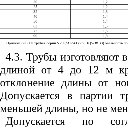
20
1,2
25
1,2
32
1,3
40
1,4
50
1,4
63
1,5
75
1,6
90
1,8
Примечание - На трубах серий
S
20 (
SDR
41) и
S
16 (
SDR
33) овальность по
4.3. Трубы изготовляют 
длиной от 4 до 12 м кр
отклонение длины от но
Допускается в партии 
меньшей длины, но не мен
Допускается по сог