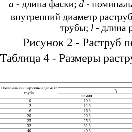
a
-
длина фаски;
d
-
номиналь
внутренний диаметр растру
трубы;
l
- длина 
Рисунок 2 - Раструб п
Таблица 4 - Размеры растр
Номинальный наружный диаметр
d
1
трубы
номин.
10
10,3
12
12,3
16
16,3
20
20,3
25
25,3
32
32,3
40
40,3