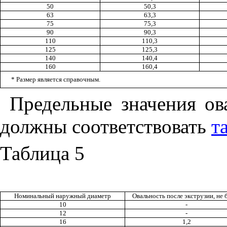
50
50,3
63
63,3
75
75,3
90
90,3
110
110,3
125
125,3
140
140,4
160
160,4
* Размер является справочным.
Предельные значения ов
должны соответствовать
т
Таблица 5
Номинальный наружный диаметр
Овальность после экструзии, не 
10
-
12
-
16
1,2