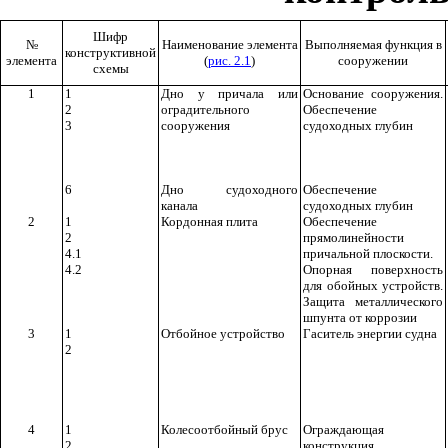
Шифр
№
Наименование элемента
Выполняемая функция в
конструктивной
элемента
(
рис. 2.1
)
сооружении
схемы
1
1
Дно у причала или
Основание сооружения.
2
оградительного
Обеспечение
3
сооружения
судоходных глубин
6
Дно судоходного
Обеспечение
канала
судоходных глубин
2
1
Кордонная плита
Обеспечение
2
прямолинейности
4.1
причальной плоскости.
4.2
Опорная поверхность
для обойных устройств.
Защита металлического
шпунта от коррозии
3
1
Отбойное устройство
Гаситель энергии судна
2
4
1
Колесоотбойный брус
Ограждающая
2
конструкция