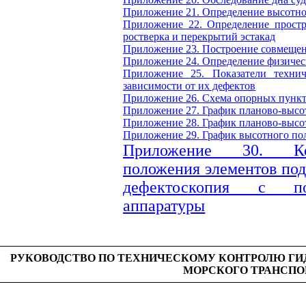
Приложение 21.
Определение высотно
Приложение 22.
Определение прост
ростверка и перекрытий эстакад
Приложение 23.
Построение совмеще
Приложение 24.
Определение физичес
Приложение 25. Показатели технич
зависимости от их дефектов
Приложение 26.
Схема опорных пункт
Приложение 27.
График планово-высо
Приложение 28.
График планово-высо
Приложение 29.
График высотного по
Приложение 30.
К
положения элементов под
дефектоскопия с по
аппаратуры
РУКОВОДСТВО ПО ТЕХНИЧЕСКОМУ КОНТРОЛЮ Г
МОРСКОГО ТРАНСПО