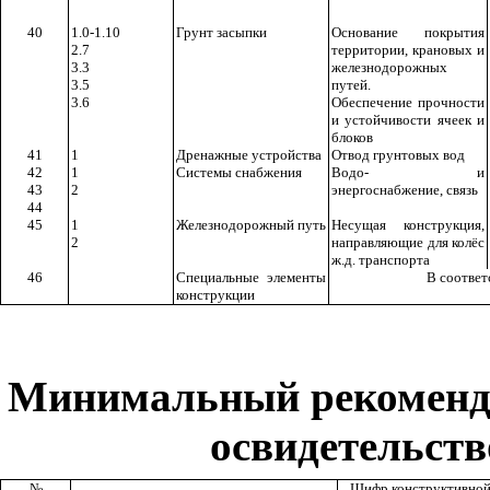
40
1.0-1.10
Грунт засыпки
Основание покрытия
2.7
территории, крановых и
3.3
железнодорожных
3.5
путей.
3.6
Обеспечение прочности
и устойчивости ячеек и
блоков
41
1
Дренажные устройства
Отвод грунтовых вод
42
1
Системы снабжения
Водо- и
43
2
энергоснабжение, связь
44
45
1
Железнодорожный путь
Несущая конструкция,
2
направляющие для колёс
ж.д. транспорта
46
Специальные элементы
В соответ
конструкции
Минимальный рекомендо
освидетельст
№
Шифр конструктивно