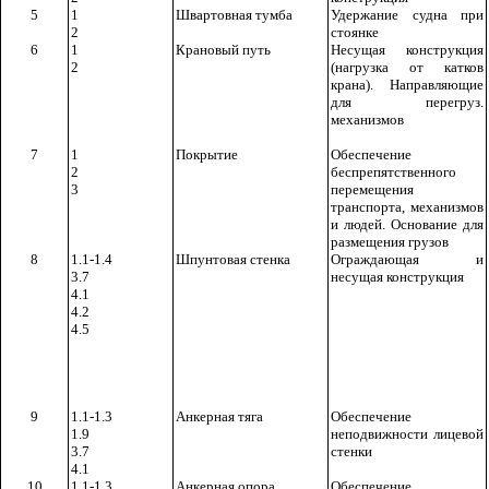
5
1
Швартовная тумба
Удержание судна при
2
стоянке
6
1
Крановый путь
Несущая конструкция
2
(нагрузка от катков
крана). Направляющие
для перегруз.
механизмов
7
1
Покрытие
Обеспечение
2
беспрепятственного
3
перемещения
транспорта, механизмов
и людей. Основание для
размещения грузов
8
1.1-1.4
Шпунтовая стенка
Ограждающая и
3.7
несущая конструкция
4.1
4.2
4.5
9
1.1-1.3
Анкерная тяга
Обеспечение
1.9
неподвижности лицевой
3.7
стенки
4.1
10
1.1-1.3
Анкерная опора
Обеспечение