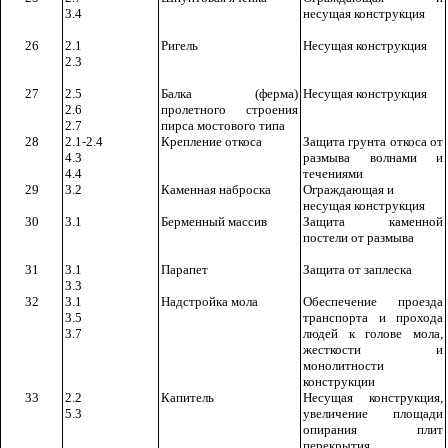
3.4
несущая конструкция
26
2.1
Ригель
Несущая конструкция
2.3
27
2.5
Балка (ферма)
Несущая конструкция
2.6
пролетного строения
2.7
пирса мостового типа
28
2.1-2.4
Крепление откоса
Защита грунта откоса от
4.3
размыва волнами и
4.4
течениями
29
3.2
Каменная наброска
Ограждающая и
несущая конструкция
30
3.1
Берменный массив
Защита каменной
постели от размыва
31
3.1
Парапет
Защита от заплеска
3.3
32
3.1
Надстройка мола
Обеспечение проезда
3.5
транспорта и прохода
3.7
людей к голове мола,
жесткости и
монолитности
конструкции
33
2.2
Капитель
Несущая конструкция,
5.3
увеличение площади
опирания плит
перекрытия,