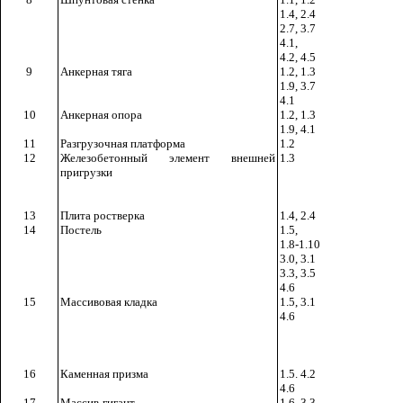
1.4, 2.4
2.7, 3.7
4.1,
4.2, 4.5
9
Анкерная тяга
1.2, 1.3
1.9, 3.7
4.1
10
Анкерная опора
1.2, 1.3
1.9, 4.1
11
Разгрузочная платформа
1.2
12
Железобетонный элемент внешней
1.3
пригрузки
13
Плита ростверка
1.4, 2.4
14
Постель
1.5,
1.8-1.10
3.0, 3.1
3.3, 3.5
4.6
15
Массивовая кладка
1.5, 3.1
4.6
16
Каменная призма
1.5. 4.2
4.6
17
Массив-гигант
1.6, 3.3