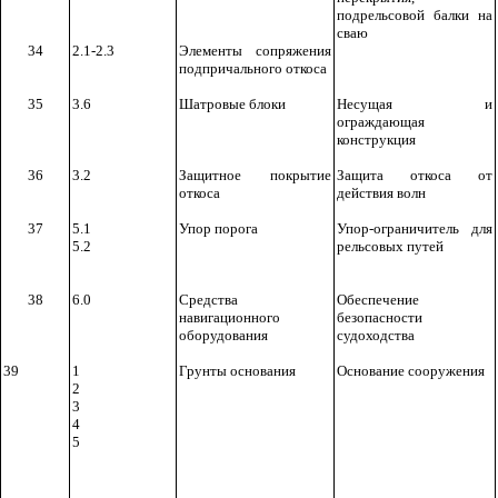
подрельсовой балки на
сваю
34
2.1-2.3
Элементы сопряжения
подпричального откоса
35
3.6
Шатровые блоки
Несущая и
ограждающая
конструкция
36
3.2
Защитное покрытие
Защита откоса от
откоса
действия волн
37
5.1
Упор порога
Упор-ограничитель для
5.2
рельсовых путей
38
6.0
Средства
Обеспечение
навигационного
безопасности
оборудования
судоходства
39
1
Грунты основания
Основание сооружения
2
3
4
5