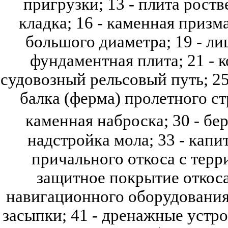
пригрузки; 13 - плита ростве
кладка; 16 - каменная призма
большого диаметра; 19 - лиц
фундаментная плита; 21 - ко
судовозный рельсовый путь; 25 
балка (ферма) пролетного стр
каменная наброска; 30 - б
надстройка мола; 33 - капи
причального откоса с терри
защитное покрытие откоса;
навигационного оборудования;
засыпки; 41 - дренажные устро