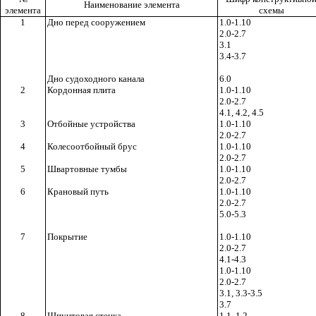
Наименование элемента
элемента
схемы
1
Дно перед сооружением
1.0-1.10
2.0-2.7
3.1
3.4-3.7
Дно судоходного канала
6.0
2
Кордонная плита
1.0-1.10
2.0-2.7
4.1, 4.2, 4.5
3
Отбойные устройства
1.0-1.10
2.0-2.7
4
Колесоотбойный брус
1.0-1.10
2.0-2.7
5
Швартовные тумбы
1.0-1.10
2.0-2.7
6
Крановый путь
1.0-1.10
2.0-2.7
5.0-5.3
7
Покрытие
1.0-1.10
2.0-2.7
4.1-4.3
1.0-1.10
2.0-2.7
3.1, 3.3-3.5
3.7
8
Шпунтовая стенка
1.1, 1.2