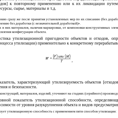
ходов] к повторному применению или к их ликвидации путем
урсы, сырье, материалы и т.д.
ю сразу же после принятия установленных мер по их списанию (без доработки
ению без доработки (с незначительной доработкой)».
 в них материалов, наличия маркировки, от компоновки конструктивных элеме
новления конфигурации объекта.
стика утилизационной пригодности объектов и отходов, опр
роцесса утилизации) применительно к конкретному перерабатыва
,
азатель, характеризующий утилизируемость объектов [отходо
ния и безопасности.
онструкций, материалов, изделий, уточняют на стадиях (серийного) производс
вной показатель утилизационной способности, определяющ
исимости от уровня разукрупнения объекта и видов предусматри
изует утилизационную способность с применением пяти способов утилизации: