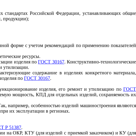
ных стандартах Российской Федерации, устанавливающих общие
, продукции);
нной форме с учетом рекомендаций по применению показателей
гетические ресурсы.
изации изделия по
ГОСТ 30167
. Конструктивно-технологически
и утилизации.
рактеризующие содержание в изделиях конкретного материала,
 изделия по
ГОСТ 30167
.
 функционирование изделия, его ремонт и утилизацию по
ГОСТ
ляемую мощность, КПД для отдельных изделий, сохраняемость их
 Так, например, особенностью изделий машиностроения являются
 при их эксплуатации в регионах.
Т Р 51387
.
нии на ОКР, КТУ (для изделий с приемкой заказчиком) и КУ (для