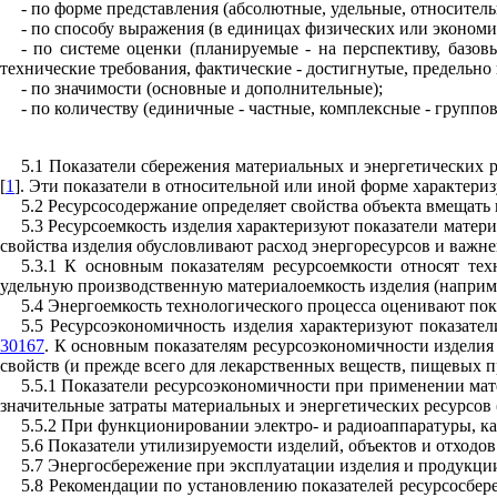
- по форме представления (абсолютные, удельные, относитель
- по способу выражения (в единицах физических или эконом
- по системе оценки (планируемые - на перспективу, базо
технические требования, фактические - достигнутые, предельно 
- по значимости (основные и дополнительные);
- по количеству (единичные - частные, комплексные - группов
5.1 Показатели сбережения материальных и энергетических
[
1
]. Эти показатели в относительной или иной форме характер
5.2 Ресурсосодержание определяет свойства объекта вмещать 
5.3 Ресурсоемкость изделия характеризуют показатели матер
свойства изделия обусловливают расход энергоресурсов и важн
5.3.1 К основным показателям ресурсоемкости относят тех
удельную производственную материалоемкость изделия (наприм
5.4 Энергоемкость технологического процесса оценивают по
5.5 Ресурсоэкономичность изделия характеризуют показате
30167
. К основным показателям ресурсоэкономичности изделия
свойств (и прежде всего для лекарственных веществ, пищевых пр
5.5.1 Показатели ресурсоэкономичности при применении мат
значительные затраты материальных и энергетических ресурсов (
5.5.2 При функционировании электро- и радиоаппаратуры, ка
5.6 Показатели утилизируемости изделий, объектов и отходо
5.7 Энергосбережение при эксплуатации изделия и продукци
5.8 Рекомендации по установлению показателей ресурсосбере