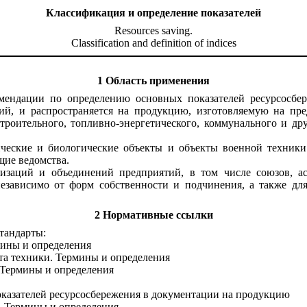
Классификация и определение показателей
Resources saving.
Classification and definition of indices
1 Область применения
мендации по определению основных показателей ресурсосбер
ий, и распространяется на продукцию, изготовляемую на пре
роительного, топливно-энергетического, коммунального и дру
ические и биологические объекты и объекты военной техники
щие ведомства.
низаций и объединений предприятий, в том числе союзов, а
независимо от форм собственности и подчинения, а также д
2 Нормативные ссылки
тандарты:
мины и определения
та техники. Термины и определения
 Термины и определения
оказателей ресурсосбережения в документации на продукцию
. Термины и определения