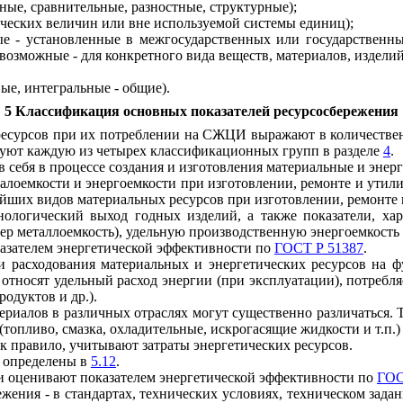
ные, сравнительные, разностные, структурные);
ических величин или вне используемой системы единиц);
вые - установленные в межгосударственных или государствен
возможные - для конкретного вида веществ, материалов, изделий
ые, интегральные - общие).
5 Классификация основных показателей ресурсосбережения
 ресурсов при их потреблении на СЖЦИ выражают в количестве
изуют каждую из четырех классификационных групп в разделе
4
.
в себя в процессе создания и изготовления материальные и энер
иалоемкости и энергоемкости при изготовлении, ремонте и утил
ейших видов материальных ресурсов при изготовлении, ремонте 
нологический выход годных изделий, а также показатели, ха
ер металлоемкость), удельную производственную энергоемкость
казателем энергетической эффективности по
ГОСТ Р 51387
.
ли расходования материальных и энергетических ресурсов на
 относят удельный расход энергии (при эксплуатации), потреб
одуктов и др.).
ериалов в различных отраслях могут существенно различаться.
топливо, смазка, охладительные, искрогасящие жидкости и т.п.)
к правило, учитывают затраты энергетических ресурсов.
в определены в
5.12
.
и оценивают показателем энергетической эффективности по
ГОС
жения - в стандартах, технических условиях, техническом зада