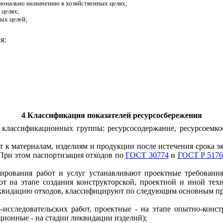
ионально назначению в хозяйственных целях;
 целях;
ных целей;
я:
4 Классификация показателей ресурсосбережения
е классификационных группы: ресурсосодержание, ресурсоемко
 к материалам, изделиям и продукции после истечения срока э
 При этом паспортизация отходов по
ГОСТ 30774
и
ГОСТ Р 517
ирования работ и услуг устанавливают проектные требования
ют на этапе создания конструкторской, проектной и иной тех
иквидацию отходов, классифицируют по следующим основным пр
-исследовательских работ, проектные - на этапе опытно-конст
ционные - на стадии ликвидации изделий);