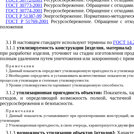
ГОСТ 30773-2001
Ресурсосбережение. Обращение с отходами
ГОСТ 30774-2001
Ресурсосбережение. Обращение с отходами.
ГОСТ Р 51387-99
Энергосбережение. Нормативно-методическ
ГОСТ Р 51769-2001
Ресурсосбережение. Обращение с отхо
положения
3.1 В настоящем стандарте используют термины по
ГОСТ 14.
3.1.1
утилизируемость конструкции [изделия, материала]:
при разработке изделия, уточняют на стадии изготовления про
полным удалением путем уничтожения или захоронения) с прим
Примечания
1 Данный показатель определяет утилизационную пригодность и утилизац
2 Необходимо определять и устанавливать количественные показатели ут
процессов утилизации и степенью утилизируемости.
3 Уровни утилизируемости оценивают утилизационную способность.
3.1.2
утилизационная пригодность объектов:
Показатель, ха
отходов, и определяющий возможность полной, частичной 
ресурсосбережения и безопасности.
Примечания
1 Данный показатель устанавливают при проектировании конструкций, ма
утилизации.
2 Утилизационная пригодность, в свою очередь, характеризуется двумя ф
3.1.3
возможность утилизации объектов [отходов]:
Характе