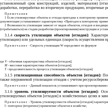
установленный срок конструкций, изделий, материалов) [от
доработки, переработки во вторичную продукцию, вторичные рес
Примечания
1 Если утилизируемые объекты и отходы пригодны к повторному применени
документации устанавливают характеристику «Пригоден к повторному примен
2 Возможность утилизации зависит от видов объектов, отходов и входящих
(отрабатываться) на стадии разработки (проектирования) конструкции и уста
3.1.4
скорость
утилизации объектов [отходов]:
Характери
утилизации) или удельных единицах (скорость осуществления п
Примечание
- Скорость утилизации W определяют по формуле
где
V
- объемная характеристика объектов [отходов];
М
- массовая характеристика объектов [отходов];
Т
- продолжительность процесса утилизации объектов [отходов].
3.1.5
утилизационная способность объектов [отходов]:
Пок
также поуровневой утилизации отходов с учетом ресурсосбереже
Примечание
- Данный показатель устанавливают при проектировании к
3.1.6
уровень утилизируемости объектов [отходов]:
Осно
утилизируемых объектов [отходов] в хозяйственных целях в зав
Примечание
- Уровень утилизируемости объектов [отходов] характер
I - повторное (вторичное) применение объектов в хозяйстве;