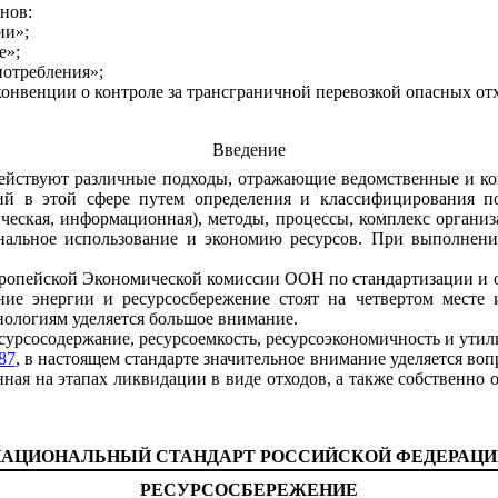
нов:
ии»;
е»;
потребления»;
онвенции о контроле за трансграничной перевозкой опасных от
Введение
действуют различные подходы, отражающие ведомственные и ко
й в этой сфере путем определения и классифицирования пок
тическая, информационная), методы, процессы, комплекс орган
нальное использование и экономию ресурсов. При выполнени
вропейской Экономической комиссии ООН по стандартизации и
ие энергии и ресурсосбережение стоят на четвертом месте 
ологиям уделяется большое внимание.
сурсосодержание, ресурсоемкость, ресурсоэкономичность и утил
87
, в настоящем стандарте значительное внимание уделяется воп
ная на этапах ликвидации в виде отходов, а также собственно 
НАЦИОНАЛЬНЫЙ СТАНДАРТ РОССИЙСКОЙ ФЕДЕРАЦИ
РЕСУРСОСБЕРЕЖЕНИЕ