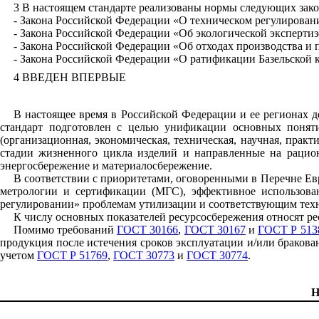
3 В настоящем стандарте реализованы нормы следующих зако
- Закона Российской Федерации «О техническом регулирован
- Закона Российской Федерации «Об экологической экспертиз
- Закона Российской Федерации «Об отходах производства и 
- Закона Российской Федерации «О ратификации Базельской к
4 ВВЕДЕН ВПЕРВЫЕ
В настоящее время в Российской Федерации и ее регионах 
стандарт подготовлен с целью унификации основных поняти
(организационная, экономическая, техническая, научная, прак
стадии жизненного цикла изделий и направленные на рацио
энергосбережение и материалосбережение.
В соответствии с приоритетами, оговоренными в Перечне Е
метрологии и сертификации (МГС), эффективное использован
регулировании» проблемам утилизации и соответствующим техн
К числу основных показателей ресурсосбережения относят ре
Помимо требований
ГОСТ 30166
,
ГОСТ 30167
и
ГОСТ Р 513
продукция после истечения сроков эксплуатации и/или бракован
учетом
ГОСТ Р 51769
,
ГОСТ 30773
и
ГОСТ 30774
.