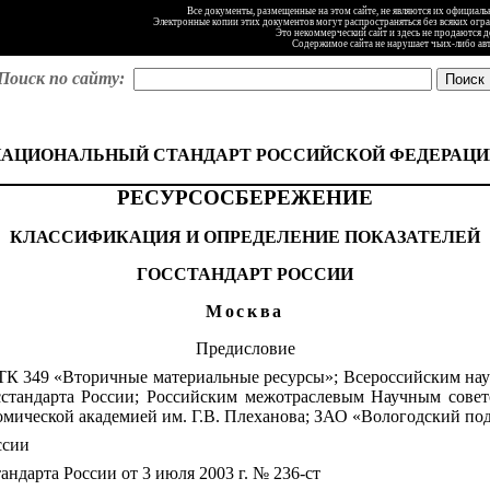
Все документы, размещенные на этом сайте, не являются их официал
Электронные копии этих документов могут распространяться без всяких огр
Это некоммерческий сайт и здесь не продаются 
Содержимое сайта не нарушает чьих-либо ав
Поиск по сайту:
НАЦИОНАЛЬНЫЙ СТАНДАРТ РОССИЙСКОЙ ФЕДЕРАЦИ
РЕСУРСОСБЕРЕЖЕНИЕ
КЛАССИФИКАЦИЯ И ОПРЕДЕЛЕНИЕ ПОКАЗАТЕЛЕЙ
ГОССТАНДАРТ РОССИИ
Москва
Предисловие
К 349 «Вторичные материальные ресурсы»; Всероссийским нау
тандарта России; Российским межотраслевым Научным совето
номической академией им. Г.В. Плеханова; ЗАО «Вологодский п
ссии
рта России от 3 июля 2003 г. № 236-ст