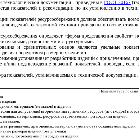
 и технологической документации - приведены в
ГОСТ 30167
(та
став показателей и рекомендации по их установлению в техни
ации показателей ресурсосбережения должна обеспечивать воз
для изделий электронной техники приведены в соответствующ
сурсосбережения определяет «форма представления свойств» 
внительными, разностными и структурными.
ования и сравнительных оценок являются удельные показат
зделия посредством размерных величин.
ережения устанавливает разработчик изделий с привлечением, п
 и/или подтверждение значений показателей, проводят, если 
ура показателей, устанавливаемых в технической документации,
Номенклатура показат
ия
о изделия
ценных материалов (металлов) в изделии
ческая или допустимая) вторичных материальных ресурсов (из отходов) в готов
основных материальных ресурсов, затрачиваемых при создании изделия:
х металлов;
сса затрачиваемых драгоценных материалов (металлов) в создаваемом изделии
ритные размеры изделия (без упаковк
и)
энергии, потребляемой при создании изделия