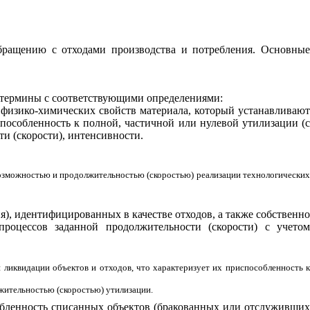
бращению с отходами производства и потребления. Основны
 термины с соответствующими определениями:
 физико-химических свойств материала, который устанавливаю
способленность к полной, частичной или нулевой утилизации (с
и (скорости), интенсивности.
возможностью и продолжительностью (скоростью) реализации технологических
), идентифицированных в качестве отходов, а также собственн
роцессов заданной продолжительности (скорости) с учетом
 ликвидации объектов и отходов, что характеризует их приспособленность к
жительностью (скоростью) утилизации.
бленность списанных объектов (бракованных или отслуживши