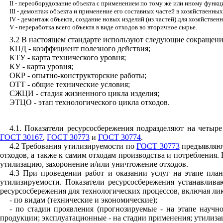
II - переоборудование объекта с применением по тому же или иному функц
III - демонтаж объекта и применение его составных частей в хозяйственных
IV - демонтаж объекта, создание новых изделий (из частей) для хозяйствен
V - переработка всего объекта в виде отходов во вторичное сырье.
3.2 В настоящем стандарте используют следующие сокращени
КПД - коэффициент полезного действия;
КТУ - карта технического уровня;
КУ - карта уровня;
ОКР - опытно-конструкторские работы;
ОТТ - общие технические условия;
СЖЦИ - стадия жизненного цикла изделия;
ЭТЦО - этап технологического цикла отходов.
4.1. Показатели ресурсосбережения подразделяют на четыр
ГОСТ 30167
,
ГОСТ 30773
и
ГОСТ 30774
.
4.2 Требования утилизируемости по
ГОСТ 30773
предъявляют
отходов, а также к самим отходам производства и потребления.
утилизацию, захоронение и/или уничтожение отходов.
4.3 При проведении работ и оказании услуг на этапе план
утилизируемости. Показатели ресурсосбережения устанавлива
ресурсосбережения для технологических процессов, включая л
- по видам (технические и экономические);
- по стадии проявления (прогнозируемые - на этапе научно
продукции; эксплуатационные - на стадии применения; утилиза