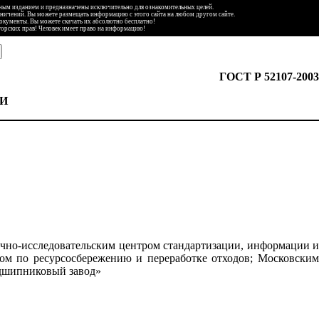
ьным изданием и предназначены исключительно для ознакомительных целей.
аничений. Вы можете размещать информацию с этого сайта на любом другом сайте.
документы. Вы можете скачать их абсолютно бесплатно!
торских прав! Человек имеет право на информацию!
ГОСТ Р 52107-2003
И
чно-исследовательским центром стандартизации, информации и
м по ресурсосбережению и переработке отходов; Московским
одшипниковый завод»