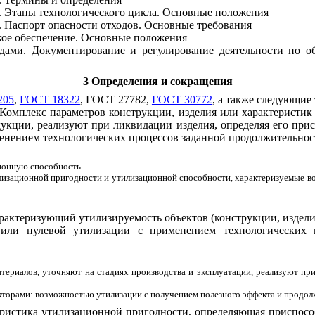
. Этапы технологического цикла. Основные положения
 Паспорт опасности отходов. Основные требования
ое обеспечение. Основные положения
дами. Документирование и регулирование деятельности по о
3 Определения и сокращения
205
,
ГОСТ 18322
, ГОСТ 27782,
ГОСТ 30772
, а также следующие
Комплекс параметров конструкции, изделия или характеристик
дукции, реализуют при ликвидации изделия, определяя его при
енением технологических процессов заданной продолжительност
ионную способность.
илизационной пригодности и утилизационной способности, характеризуемые 
рактеризующий утилизируемость объектов (конструкции, изделия
или нулевой утилизации с применением технологических п
териалов, уточняют на стадиях производства и эксплуатации, реализуют при
акторами: возможностью утилизации с получением полезного эффекта и продол
ристика утилизационной пригодности, определяющая приспосо