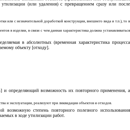
 утилизации (или удаления) с превращением сразу или после
 или с незначительной доработкой конструкции, внешнего вида и т.п.), то в
нтов в изделии, в связи с чем данная характеристика должна устанавливаться
еделяемая в абсолютных (временная характеристика процесс
емому объекту [отходу].
в] и определяющий возможность их повторного применения, 
тва и эксплуатации, реализуют при ликвидации объектов и отходов.
ий возможную степень повторного полезного использовани
ваемых в ходе утилизации работ.