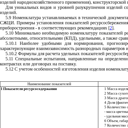
изделий народнохозяйственного применения), конструкторской
Для уникальных видов и уровней разукрупнения изделий со
изделий.
5.9 Номенклатура устанавливаемых в технической документ
СЖЦИ. Примеры установления показателей ресурсосбережения 
приборостроения - в соответствующих рекомендациях [
2
].
5.10 Минимально необходимую номенклатуру показателей ре
абсолютными, относительными (КПД), удельными, а также сра
5.10.1 Наиболее удобными для нормирования, прогнозир
характеризующие взаимозависимость разнородных параметров и
5.10.2 Формулы для расчета удельных показателей ресурсосб
5.11 Специальные испытания, направленные на определение
контрактах или договорах на поставку.
5.12 С учетом особенностей изготовления изделия номенклат
Наименование показателей
I Показатели ресурсосодержания
1
Масса издел
2 Масса сухог
3 Масса драго
4 Доля (факти
5 Количество 
- масса цветны
- удельная ма
6 Объем, габа
7 Количество 