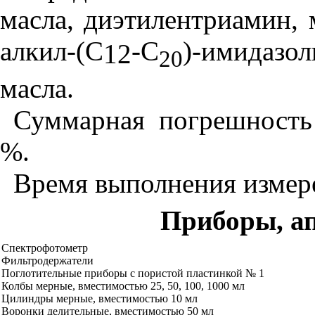
масла, диэтилентриамин, 
а
л
кил-(
C
-С
)-имидазол
12
20
масла.
Суммарная погрешность
%
.
Время выполнения измер
Приборы, ап
Спектрофотометр
Ф
ильтродержате
л
и
Поглотительные приборы с пористой пластинкой № 1
Колбы мерные, вместимостью 25, 50, 100, 1000 м
л
Цилиндры мерные, вместимостью 10 мл
Воронки делительные, вместимостью 50 мл