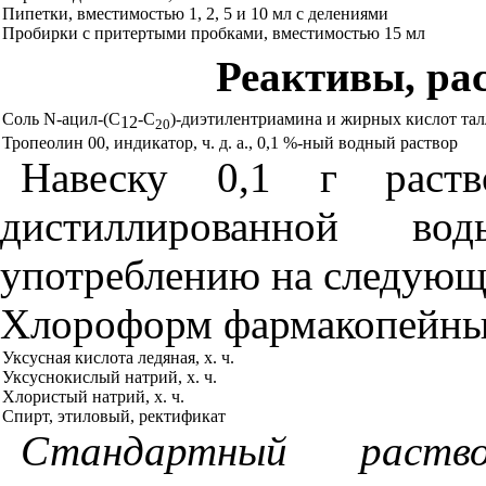
Пипетки, вместимостью 1, 2, 5 и 10 мл с делениям
и
Пробирки с притер
т
ыми пробками, вместимостью 15 м
л
Реактивы, ра
Соль
N
-ацил-(
C
-С
)-диэтилентриамина и жирных кислот тал
12
20
Тро
п
еоли
н
00, индикатор, ч. д. а
.,
0,1
%
-н
ы
й
водный раствор
Навеску 0,1 г раст
дистиллированной в
употреблению на следующ
Хлороформ фармако
п
ейны
Уксусная кислота ледяная, х. ч.
Уксуснокислый натрий, х. ч.
Хлористый натрий, х. ч.
Спирт, этиловый, ректификат
Стандартный рас