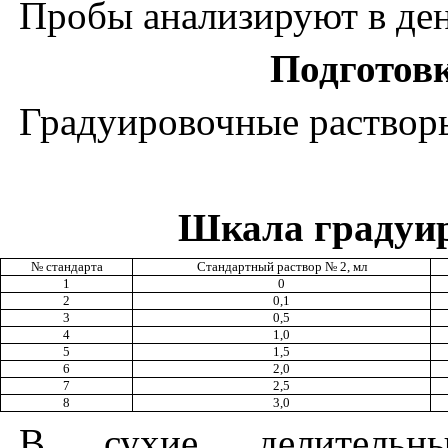
Пробы анализируют в ден
Подготов
Градуировоч
ны
е раствор
Шкала
г
радуи
№ стандарта
Стандартный раствор № 2, мл
1
0
2
0,1
3
0,5
4
1,0
5
1,5
6
2,0
7
2,5
8
3,0
В сухие делительн