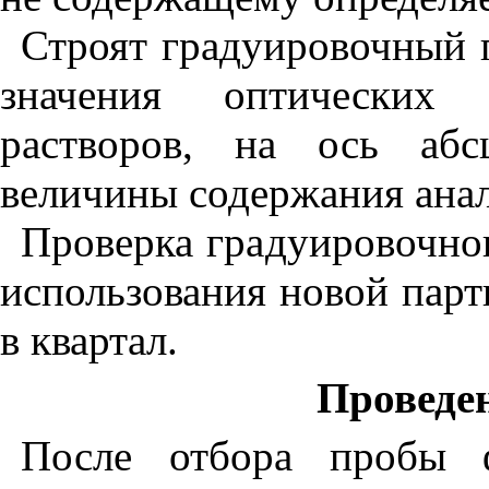
Строят гра
д
уировочн
ы
й 
значения оптических 
растворов, на ось абс
величины содержания анал
Проверка гра
д
уировочног
использования новой парти
в квартал.
Проведе
После отбора пробы 