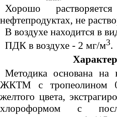
Хорошо растворяет
нефтепродуктах, не раствор
В воздухе находится в ви
3
ПДК в воздухе - 2 мг/м
.
Характер
Методика основана на
ЖКТМ
с
тро
п
еолином 
желтого цвета, экстрагир
хлороформом с посл