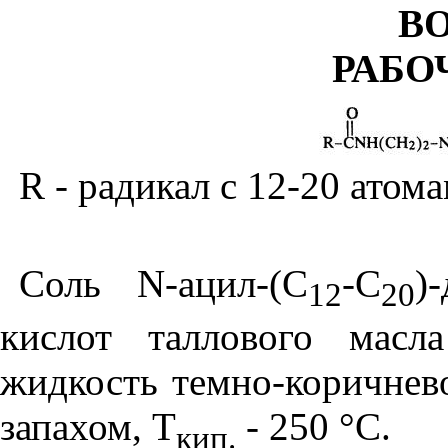
В
РАБО
R
- радикал с
1
2
-2
0 атома
Соль
N
-ацил-(С
-С
)
12
20
кислот таллового масл
жидкость темно-коричнев
запахом, Т
- 250
°
С.
кип.