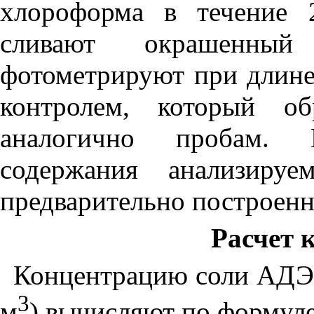
хлороформа в течение 
сливают окрашенны
фотометрируют
п
ри длин
контролем, который об
аналогично пробам. К
содержания анализируе
предварительно построенн
Расчет 
Концентрацию соли АД
3
м
) вычисляют по формуле