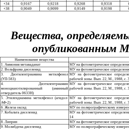
+34
0,9167
0,9218
0,9268
0,9318
+38
0,9049
0,9099
0,9149
0,9198
Вещества, определяем
опубликованным М
Наименова
н
ие вещества
1.
А
ммония метавада
н
ат
МУ на фотометрическое о
п
ределени
2. Вольфрама
д
иселе
н
ид
МУ на фотометрическое опре
д
елени
3. Диэтиле
н
триами
н
а метилфенол
МУ на фотометрическое определе
(УП-583)
рабочей зоны. Вып. 22, М
.,
1988, с. 
4. Диэтилентриамин
МУ на фотометрическое определе
моноцианэт
и
лированн
ы
й (аминн
ы
й
рабочей зоны. Вып. 22, М
.,
19
88, с. 
отвердитель 0633
Н
)
5. Этиле
н
диамина метилфенол (агидол-
МУ на фотометрическое определе
А
Ф
-2)
рабочей зоны. Вып. 22, М
.,
19
88, с. 
6. Железа оксид
МУ по полярографическому измерени
7. Кобальта
д
иселенид
МУ на фотометрическое определени
14
8. Липрин
МУ на фотометрическое определение
9. Молибдена диселенид
МУ по полярографическому измерен