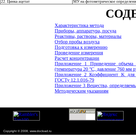
22. Цинка ацетат
МУ на фотометрическое определение
СОД
Характеристика метода
Приборы, аппаратура, посуда
Реактивы, растворы, материалы
Отбор пробы воздуха
Подготовка к измерению
Проведение измерения
Расчет концентрации
Приложение 1 Приведение объема
(температура 20 °С, давление 760 мм рт.
Приложение 2 Коэффициент K для 
ГОСТу 12.1.016-79
Приложение 3 Вещества, определяем
Методическим указаниям
Copyright © 2008, www.docload.ru