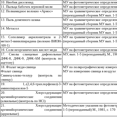
10. Ниобия диселенид
МУ на фотометрическое определение 
11.
Пыльца бабочек зерновой моли
МУ на фотометрическое определение
12. Полиамидное волокно
«
Армос
»
МУ
на гравиметрическое определен
(п
е
р
е
изданный сборник МУ вып. 1
-
13.
Пыль доменного
ш
лака
МУ на гравиметрическое опр
е
делен
(п
е
реизданный сборник МУ вып.
1-
14. Метасо
л
МУ на гравиметрическое определени
(переизданный сборник МУ вып.
1-
15. Сополимер акрилонитрила и 2-
МУ на гравиметрическое определен
метил-5-винилпиридина (волокно ВИОН-
(переизданный сборник МУ вып.
1-
АН-
1
)
16. Соли неорганических кислот меди
МУ на фотометрическое определение
17
. Смолы сланцевые дифенольн
ы
е
МУ, вып.
1-5
(переизданный
),
М
.,
198
ДФК-8, ДФ
К
-9, ДФК-АМ (контроль по
ацетону)
18. Ф
т
алат меди-свинца
МУ по полярографическому измерени
Фталат свинца
МУ по измерению свинца в воздухе
Свинец-олово-теллур (контроль по
свинцу)
19. 1,-(2,4,6-трихлорфенил)-3-
МУ на фотометрическое определени
аминопиразолон-5
20. Хлорсодержа
щ
ие
МУ на фотометрическое определение
кремнийорганические соединения
(алкильн
ы
е) (контроль по
HCl
)
2
1.
Хлорсодержащие
Методические указания на фотомет
кремнийорганические соединения
1-5
(переизданный) М
.,
198
1,
с. 170
(арр
ил
ьн
ы
е)