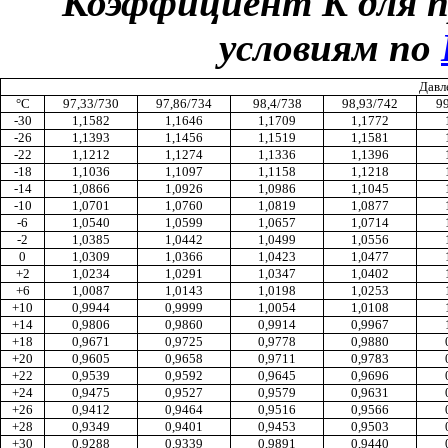
Коэффициент K для пр
условиям по
Давле
°С
97,33/730
97,86/734
98,4/738
98,93/742
99
-30
1,1582
1,1646
1,1709
1,1772
-26
1,1393
1,1456
1,1519
1,1581
-22
1,1212
1,1274
1,1336
1,1396
-18
1,1036
1,1097
1,1158
1,1218
-14
1,0866
1,0926
1,0986
1,1045
-10
1,0701
1,0760
1,0819
1,0877
-6
1,0540
1,0599
1,0657
1,0714
-2
1,0385
1,0442
1,0499
1,0556
0
1,0309
1,0366
1,0423
1,0477
+2
1,0234
1,0291
1,0347
1,0402
+6
1,0087
1,0143
1,0198
1,0253
+10
0,9944
0,9999
1,0054
1,0108
+14
0,9806
0,9860
0,9914
0,9967
+18
0,9671
0,9725
0,9778
0,9880
+20
0,9605
0,9658
0,9711
0,9783
+22
0,9539
0,9592
0,9645
0,9696
+24
0,9475
0,9527
0,9579
0,9631
+26
0,9412
0,9464
0,9516
0,9566
+28
0,9349
0,9401
0,9453
0,9503
+30
0,9288
0,9339
0,9891
0,9440