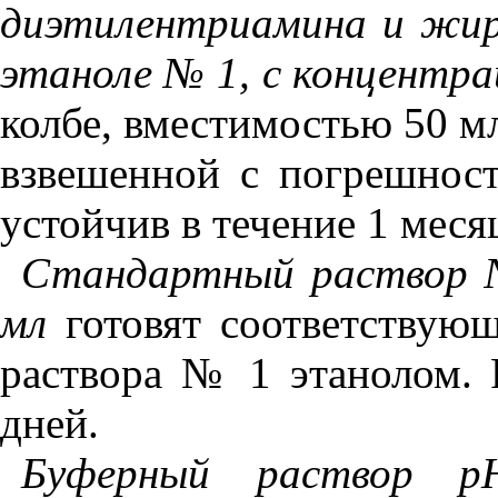
д
иэ
т
ил
е
нт
р
иами
на и жи
этаноле № 1
,
с концентра
колбе, вместимостью 50 мл
взвешенной с погрешност
устойчив в течение 1 меся
Стандартный раствор №
мл
готовят соответствую
раствора № 1 этанолом. 
дней.
Буферный раствор р