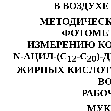
В ВОЗДУХЕ
МЕТОДИЧЕСК
ФОТОМЕ
ИЗМЕРЕНИЮ КО
N
-АЦИЛ-(С
-С
)-
12
20
ЖИРНЫХ КИСЛОТ
В
РАБО
МУК 