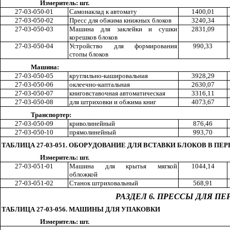
Измеритель: шт.
27-03-050-01
Самонаклад к автомату
140
0,0
1
27-03-050-02
Пресс для обжима книжных блоков
324
0,3
4
27-03-050-03
Машина для заклейки и сушки
283
1,0
9
корешков блоков
27-03-050-04
Устройство для формирования
99
0,3
3
стопы блоков
Машина:
27-03-050-05
круглильно-кашировальная
392
8,2
9
27-03-050-06
о
кл
еечно-каптальная
263
0,0
7
27-03-050-07
книгов
ст
ав
о
чная автоматическая
331
6,1
1
27-03-050-08
для штриховки и обжима книг
407
3,6
7
Транспортер:
27-03-050-09
криволинейный
87
6,4
6
27-03-050-10
прямолинейный
99
3,7
0
ТАБЛИЦА 27-03-051. ОБОРУДОВАНИЕ ДЛЯ ВСТАВКИ БЛОКОВ В 
Измеритель: шт.
27-03-051-01
Машина для кр
ы
тья мягкой
104
4,1
4
обложкой
27-03-051-02
Станок штриховальн
ы
й
56
8,9
1
РАЗДЕЛ 6. ПРЕССЫ ДЛЯ 
ТАБЛИЦА 27-03-056. МАШИНЫ ДЛЯ УПАКОВКИ
Измеритель: шт.