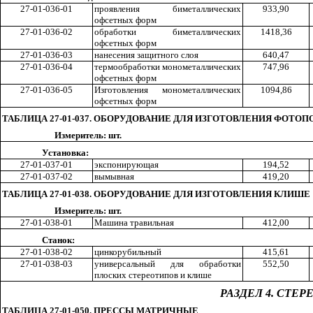
27-01-036-01
проявления биметаллических
93
3,9
0
офсетных форм
27-01-036-02
обработки биметаллических
141
8,3
6
офсетных форм
27-01-036-03
нанесения защитного с
л
оя
64
0,4
7
27-01-036-04
термообработки монометаллических
74
7,9
6
офсетных форм
27-01-036-05
Изготовления монометаллических
109
4,8
6
офсетных форм
ТАБЛИЦА 27-01-037. ОБОРУДОВАНИЕ ДЛЯ ИЗГОТОВЛЕНИЯ ФОТ
Измеритель: шт.
Установка:
27-01-037-01
экспонирующая
19
4,5
2
27-01-037-02
вымывная
41
9,2
0
ТАБЛИЦА 27-01-038. ОБОРУДОВАНИЕ ДЛЯ ИЗГОТОВЛЕНИЯ КЛИШЕ
Изме
р
итель: шт.
27-01-038-01
Машина травильная
41
2,0
0
Станок:
27-01-038-02
цинкорубильн
ы
й
41
5,6
1
27-01-038-03
универсальный для обработки
55
2,5
0
плоских стереотипов и клише
РАЗДЕЛ 4. СТЕ
ТАБЛИЦА 27-01-050. ПРЕССЫ МАТРИЧНЫЕ