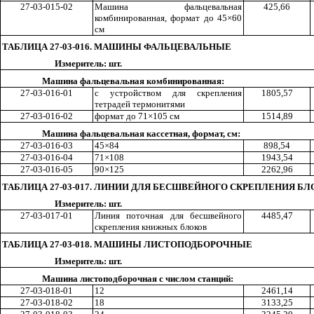
27-03-015-02
Машина фальцевальная
42
5,6
6
комбинированная
,
формат до 45×60
см
ТАБЛИЦА 27-03-016. МАШИНЫ ФАЛЬЦЕВАЛЬНЫЕ
Измеритель: шт.
Машина фальцевальная комбинированная:
27-03-016-01
с устройством для скрепления
180
5,5
7
тетрадей термонитями
27-03-016-02
формат до 71×105 см
151
4,8
9
Машина фальцевальная кассетная, формат, см:
27-03-016-03
4
5
×84
89
8,5
4
27-03-016-04
71×108
194
3,5
4
27-03-016-05
90×125
226
2,9
6
ТАБЛИЦА 27-03-017. ЛИНИИ ДЛЯ БЕСШВЕЙНОГО СКРЕПЛЕНИЯ БЛ
Измеритель: шт.
27-03-017-01
Линия поточная для бесшвейного
448
5,4
7
скрепления книжных блоков
ТАБЛИЦА 27-03-018. МАШИНЫ ЛИСТОПОДБОРОЧНЫЕ
Измеритель: шт.
Машина листоподборочная с числом станций:
27-03-018-01
12
246
1,1
4
27-03-018-02
18
313
3,2
5