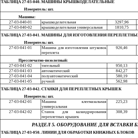
ТАБЛИЦА 27-03-040. МАШИНЫ КРЫШКОДЕЛАТЕЛЬНЫЕ
Измеритель: шт.
Машина:
27-03-040-01
кр
ы
шкоделательная
329
7,9
6
27-03-040-02
кр
ы
шкоделательная универсальная
181
0,7
5
ТАБЛИЦА 27-03-041. МАШИНЫ ДЛЯ ИЗГОТОВЛЕНИЯ ПЕРЕПЛЕТН
Измеритель: шт.
27-03-041-01
Машина для изготовления штуковок
92
6,4
6
переплета
Пресспечатно-позолотный:
27-03-041-02
тигельный
95
0,1
3
27-03-041-03
автоматический
84
2,2
7
27-03-041-04
полуавтоматический
58
0,1
9
27-03-041-05
ручной
56
2,9
8
ТАБЛИЦА 27-03-042. СТАНКИ ДЛЯ ПЕРЕПЛЕТНЫХ КРЫШЕК
Измеритель: шт.
27-03-042-01
Машина
кл
еемазальная
22
5,2
3
универсальная
27-03-042-02
Станок для каландрирования
30
8,3
9
переплетных крышек
РАЗДЕЛ 5. ОБОРУДОВАНИЕ ДЛЯ ВСТАВКИ
ТАБЛИЦА 27-03-050. ЛИНИИ ДЛЯ ОБРАБОТКИ КНИЖНЫХ БЛОКОВ