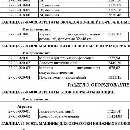
27-03-018-03
24
324
5,2
0
27-03-018-04
12, швейная
313
0,6
9
27-03-018-05
18, швейная
376
9,1
8
27-03-018-06
24, швейная
367
0,4
8
ТАБЛИЦА 27-03-019. АГРЕГАТЫ ВКЛАДОЧНО-ШВЕЙНО-РЕЗАЛЬНЫЕ
Измеритель: шт.
27-03-019-01
Агрегат в
кл
адочно-швейно-
750
6,8
3
резальн
ы
й, формат до 32×48 см
ТАБЛИЦА 27-03-020. МАШИНЫ НИТКОШВЕЙНЫЕ И ФОРЗАЦПРИК
Измеритель: шт.
27-03-020-01
Машина для приклейки форзацев
27
5,5
4
27-03-020-02
Автомат ниткошвейн
ы
й
244
9,2
0
27-03-020-03
Машина нитко
ш
вейная
87
8,0
2
полуавтоматическая
27-03-020-04
Полуавтомат нитко
ш
вейн
ы
й
103
3,4
5
РАЗДЕЛ 3. ОБОРУДОВАНИ
ТАБЛИЦА 27-03-030. АГРЕГАТЫ БЛОКООБРАБАТЫВАЮЩИЕ
Измеритель: шт.
Агрегат:
27-03-030-01
заклеечно-резальн
ы
й
1725
7,4
7
27-03-030-02
блокообрабат
ы
-ваю
щ
ий
1142
4,8
3
ТАБЛИЦА 27-03-031. МАШИНЫ ДЛЯ ОБРАБОТКИ КНИЖНЫХ БЛОКО