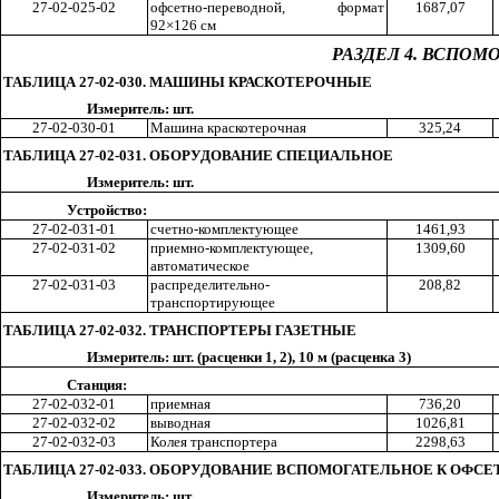
27-02-025-02
офсетно-переводной, формат
168
7,0
7
92×126 см
РАЗДЕЛ 4. ВСПО
ТАБЛИЦА 27-02-030. МАШИНЫ КРАСКОТЕРОЧНЫЕ
Измеритель: шт.
27-02-030-01
Машина краскотерочная
32
5,2
4
ТАБЛИЦА 27-02-031. ОБОРУДОВАНИЕ СПЕЦИАЛЬНОЕ
Измеритель: шт.
Устройство:
27-02-031-01
счетно-ко
м
пле
кт
ующее
146
1,9
3
27-02-031-02
приемно-ко
м
пле
кт
ующее,
130
9,6
0
автоматическое
27-02-031-03
распределительно-
20
8,8
2
транспортирующее
ТАБЛИЦА 27-02-032. ТРАНСПОРТЕРЫ ГАЗЕТНЫЕ
Измеритель: шт. (
расценки
1, 2)
,
10
м
(расценка 3)
Станция:
27-02-032-01
приемная
73
6,2
0
27-02-032-02
выводная
102
6,8
1
27-02-032-03
Колея транспортера
229
8,6
3
ТАБЛИЦА 27-02-033. ОБОРУДОВАНИЕ ВСПОМОГАТЕЛЬНОЕ К О
Измеритель: шт.