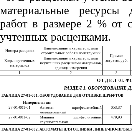
материальные ресурсы 
работ в размере 2 % от 
учтенных расценками.
Наименование и характеристика
Номера расценок
строительных работ и конструкций
Прямые
Наименование и характеристика
затраты,
руб.
Коды неучтенных
неучтенных расценками материалов,
материалов
единица измерения
1
2
3
ОТДЕЛ
01. 
РАЗДЕЛ 1. ОБОРУДОВАНИЕ
ТАБЛИЦА 27-01-001.
ОБОРУДОВАНИЕ
ДЛЯ ОТЛИВКИ ШРИФТОВ
Измеритель: шт.
27-01-001-01
Автомат шрифтолитейный
65
3,3
7
мелкокегельный
27-01-001-02
Машина шрифтолитейная
47
9,9
3
крупнокегельная
Т
АБЛИЦА 27-01-002. АВТОМАТЫ ДЛЯ ОТЛИВКИ ЛИНЕЕЧНО-ПРОБ