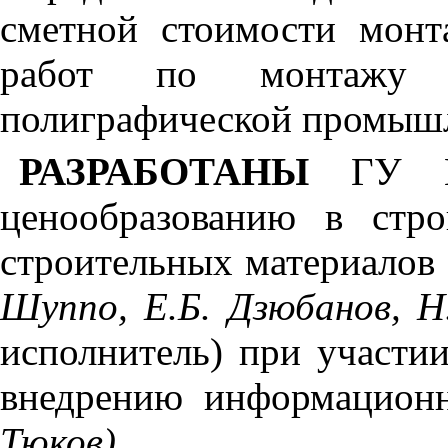
сметной стоимости мон
работ по монтажу о
полиграфической промыш
РАЗРАБОТАНЫ
ГУ М
ценообразованию в стр
строительных материалов
Шуппо,
Е
.Б. Д
зюбанов, Н
исполнитель) при участи
внедрению информацион
Т
юков).