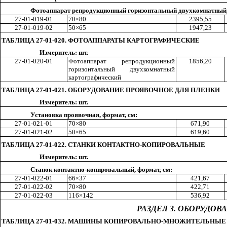
Фотоаппарат
репродукционный
горизонтальный двухкомнатный,
27-01-019-01
70×80
239
5,5
5
27-01-019-02
50×
6
5
194
7,2
3
ТАБЛИЦА 27-01-020. ФОТОАППАРАТЫ КАРТОГРАФИЧЕСКИЕ
Измеритель: шт.
27-01-020-01
Фотоаппарат репродукционный
185
6,2
0
горизонтальный двухкомнатный
картографический
ТАБЛИЦА 27-01-021. ОБОРУДОВАНИЕ ПРОЯВОЧНОЕ ДЛЯ ПЛЕНКИ
Измеритель: шт.
Установка проявочная, формат, см:
27-01-021-01
70×80
67
1,9
0
27-01-021-02
50×
6
5
61
9,6
0
ТАБЛИЦА 27-01-022. СТАНКИ КОНТАКТНО-КОПИРОВАЛЬНЫЕ
Измеритель: шт.
Станок контактно-копировальный, формат, см:
27-01-022-01
66×37
42
1,6
7
27-01-022-02
70×80
42
2,7
1
27-01-022-03
116×142
53
6,9
2
РАЗДЕЛ 3. ОБОРУДО
ТАБЛИЦА 27-01-032. МАШИНЫ КОПИРОВАЛЬНО-МНОЖИТЕЛЬНЫЕ