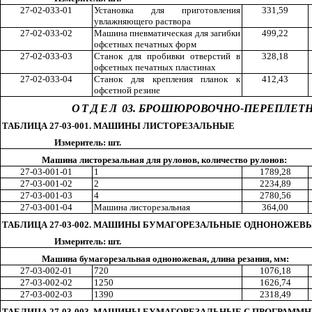
27-02-033-01
Установка для приготовления
33
1,5
9
увлажняющего раствора
27-02-033-02
Машина пневматическая для загибки
49
9,2
2
офсетных печатных форм
27-02-033-03
Станок для пробивки отверстий в
32
8,1
8
офсетных печатных пластинах
27-02-033-04
Станок для крепления планок к
41
2,4
3
офсетной резине
ОТДЕЛ
03. БРОШЮРОВОЧНО-ПЕРЕПЛЕТ
ТАБЛИЦА 27-03-001. МАШИНЫ ЛИСТОРЕЗАЛЬНЫЕ
Измеритель: шт.
Машина листорезальная для рулонов, количество рулонов:
27-03-001-01
1
178
9,2
8
27-03-001-02
2
223
4,8
9
27-03-001-03
4
278
0,5
6
27-03-001-04
Машина листорезальная
36
4,0
0
ТАБЛИЦА 27-03-002. МАШИНЫ БУМАГОРЕЗАЛЬНЫЕ ОДНОНОЖЕВ
Измеритель: шт.
Машина бумагорезальная одноножевая, длина резания, мм:
27-03-002-01
720
107
6,1
8
27-03-002-02
1250
162
6,7
4
27-03-002-03
1390
231
8,4
9
ТАБЛИЦА 27-03-003. МАШИНЫ БУМАГОРЕЗАЛЬНЫЕ С ПРОГРАМ