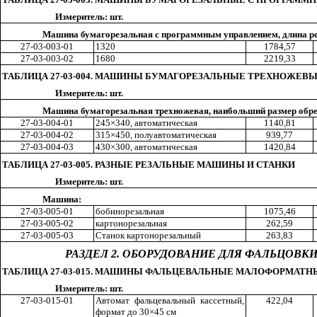
Измеритель: шт.
Машина бумагорезальная с программным управлением, длина ре
27-03-003-01
1320
178
4,5
7
27-03-003-02
1680
221
9,3
3
ТАБЛИЦА 27-03-004. МАШИНЫ БУМАГОРЕЗАЛЬНЫЕ ТРЕХНОЖЕВ
Измеритель: шт.
Машина бумагорезальная трехножевая, наибольший размер обре
27-03-004-01
245×340, автоматическая
114
0,8
1
27-03-004-02
315×450, полуавтоматическая
93
9,7
7
27-03-004-03
430×300
,
а
втоматическая
142
0,8
4
ТАБЛИЦА 27-03-005. РАЗНЫЕ РЕЗАЛЬНЫЕ МАШИНЫ И СТАНКИ
Измеритель: шт.
Машина:
27-03-005-01
бобинорезальная
107
5,4
6
27-03-005-02
картонорезальная
26
2,5
9
27-03-005-03
Станок картонорезальн
ы
й
26
3,8
3
РАЗДЕЛ 2. ОБОРУДОВАНИЕ ДЛЯ ФАЛЬЦОВ
ТАБЛИЦА 27-03-015. МАШИНЫ ФАЛЬЦЕВАЛЬНЫЕ МАЛОФОРМАТН
Измеритель: шт.
27-03-015-01
Автомат фальцевальный кассетный,
42
2,0
4
формат до 30×45 см