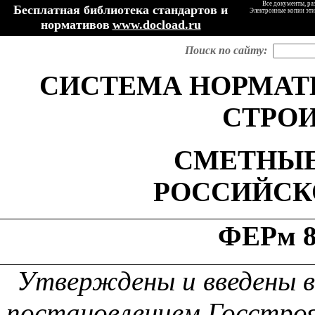
Все документы, ра
Бесплатная библиотека стандартов и
Электронные копии эти
нормативов
www.docload.ru
Поиск по сайту:
СИСТЕМ
А
НОРМ
А
Т
СТРО
СМЕТНЫЕ
РОССИЙСК
ФЕРм 8
У
тверждены и введены в 
постановлен
и
ем Госстроя