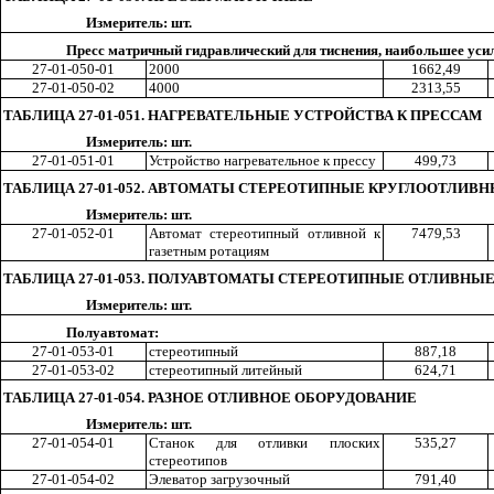
Измеритель: шт.
Пресс матричный гидравлический для тиснения, на
и
большее усил
27-01-050-01
2000
166
2,4
9
27-01-050-02
4000
231
3,5
5
ТАБЛИЦА 27-01-051. НАГРЕВАТЕЛЬНЫЕ УСТРОЙСТВА К ПРЕССАМ
Измеритель: шт.
27-01-051-01
Устройство нагревательное к прессу
49
9,7
3
ТАБЛИЦА 27-01-052. АВТОМАТЫ СТЕРЕОТИПНЫЕ КРУГЛООТЛИВ
Измеритель: шт.
27-01-052-01
Автомат стереотипный отливной к
747
9,5
3
г
азетным ротациям
ТАБЛИЦА 27-01-053. ПОЛУАВТОМАТЫ СТЕРЕОТИПНЫЕ ОТЛИВНЫ
Измеритель: шт.
Полуавтомат:
27-01-053-01
стереотипный
88
7,1
8
27-01-053-02
стереотипный литейный
62
4,7
1
ТАБЛИЦА 27-01-054. РАЗНОЕ ОТЛИВНОЕ ОБОРУДОВАНИЕ
Измеритель: шт.
27-01-054-01
Станок для отливки плоских
53
5,2
7
стереотипов
27-01-054-02
Элеватор загрузочный
79
1,4
0