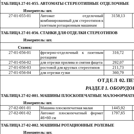
ТАБЛИЦА 27-01-055. АВТОМАТЫ СТЕРЕОТИПНЫЕ ОТДЕЛОЧНЫЕ
Измеритель: шт.
27-01-055-01
Автомат отделочный
315
8,1
3
комбинированный для стереотипов к
газетным ротационным машинам
ТАБЛИЦА 27-01-056. СТАНКИ ДЛЯ ОТДЕЛКИ СТЕРЕОТИПОВ
Измеритель: шт.
Станок:
27-01-056-01
фрезерно-отделочн
ы
й к газетным
31
6,7
2
ротациям
27-01-056-02
для отрезки прилива и снятия фацета
29
2,0
7
27-01-056-03
ростовой для круглых стереотипов
21
1,7
3
27-01-056-04
для отрезки гузки
36
0,7
9
ОТДЕЛ
02. П
РАЗДЕЛ 1. ОБОРУД
ТАБЛИЦА 27-02-001. МАШИНЫ ПЛОСКОПЕЧАТНЫЕ МАЛОФОРМА
Измеритель: шт.
27-02-001-01
Машина плоскопечатная малая
144
5,9
2
27-02-001-02
Автомат плоскопечатный формат
179
7,6
5
46×60 см
ТАБЛИЦА 27-02-002. МАШИНЫ РОТАЦИОННЫЕ РОЛЕВЫЕ
Измеритель: шт.