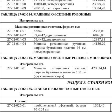
27-02-013-08
100×140
,
ч
етырехкрасочная
2300
5,2
0
27-02-013-09
70×100, ше
ст
икрасочная
1388
4,7
0
ТАБЛИЦА 27-02-014. МАШИНЫ ОФСЕТНЫЕ РУЛОННЫЕ
Измеритель: шт.
Машина ротационная газетная, формат, см:
27-02-014-01
62×42
238
8,0
8
27-02-014-02
59,4×42, однорулонная
694
6,0
0
27-02-014-03
59
,
4×42, двухрулонная
1298
7,9
1
27-02-014-04
Машина ротационная рулонная,
1413
6,2
9
ширина бумажного полотна 66 см,
четырехкрасочная
ТАБЛИЦА 27-02-015. МАШИНЫ ОФСЕТНЫЕ РОЛЕВЫЕ МНОГОКРА
Измеритель: шт.
27-02-015-01
Машина ротационная газетная,
42332
4,1
4
ширина бумажного полотна 168 см
(двухрольная секция)
РАЗДЕЛ 3. СТАНКИ 
ТАБЛИЦА 27-02-025. СТАНКИ ПРОБОПЕЧАТНЫЕ ОФСЕТНЫЕ
Измеритель: шт.
Станок:
27-02-025-01
пробопечатн
ы
й офсетный, формат
136
2,4
6
70×104 см