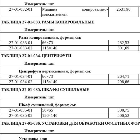
Изме
р
итель: шт.
27-01-032-01
Машина копировально-
253
1,9
0
множительная
ТАБЛИЦА 27-01-033. РАМЫ КОПИРОВАЛЬНЫЕ
Измеритель: шт.
Рама копировальная, формат, см:
27-01-033-01
66×73
28
2,5
3
27-01-033-02
115×140
30
1,6
9
ТАБЛИЦА 27-01-034. ЦЕНТРИФУГИ
Измеритель: шт.
Центрифуга вертикальная, формат, см:
27-01-034-01
66×73
26
4,7
1
27-01-034-02
115×140
29
8,6
6
ТАБЛИЦА 27-01-035. ШКАФЫ СУШИЛЬНЫЕ
Измеритель: шт.
Шкаф сушильный, формат, см:
27-01-035-01
50×65
50
0,7
5
27-01-035-02
120×140
50
6,5
2
ТАБЛИЦА 27-01-036. УСТАНОВКИ ДЛЯ ОБРАБОТКИ ОФСЕТНЫХ ФО
Измеритель: шт.
Установка для: