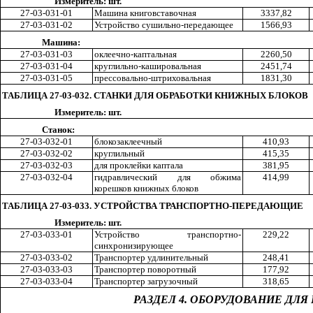
Измеритель: шт.
27-03-031-01
Машина книгов
ст
авочная
333
7,8
2
27-03-031-02
Устройство сушильно-передающее
156
6,9
3
Машина:
27-03-031-03
о
кл
еечно-каптальная
226
0,5
0
27-03-031-04
круглильно-кашировальная
245
1,7
4
27-03-031-05
прессовально-штриховальная
183
1,3
0
ТАБЛИЦА 27-03-032. СТАНКИ ДЛЯ ОБРАБОТКИ КНИЖНЫХ БЛОКОВ
Измеритель: шт.
Станок:
27-03-032-01
блокозаклеечн
ы
й
41
0,9
3
27-03-032-02
круглильн
ы
й
41
5,3
5
27-03-032-03
для проклейки каптала
38
1,9
5
27-03-032-04
гидравлический для обжима
41
4,9
9
корешков книжных блоков
ТАБЛИЦА 27-03-033. УСТРОЙСТВА ТРАНСПОРТНО-ПЕРЕДАЮЩИЕ
Измеритель: шт.
27-03-033-01
Устройство транспортно-
22
9,2
2
синхронизирующее
27-03-033-02
Транспортер удлинительный
24
8,4
1
27-03-033-03
Транспортер поворотный
17
7,9
2
27-03-033-04
Транспортер загрузочный
31
8,6
5
РАЗДЕЛ 4. ОБОРУДОВАНИЕ Д