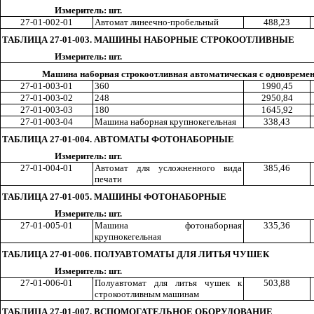
Измеритель: шт.
27-01-002-01
Автомат линеечно-пробельн
ы
й
48
8,2
3
ТАБЛИЦА 27-01-003. МАШИНЫ НАБОРНЫЕ СТРОКООТЛИВНЫЕ
Измеритель: шт.
Машина наборная строкоотливная автоматическая с одновреме
27-01-003-01
360
199
0,4
5
27-01-003-02
248
295
0,8
4
27-01-003-03
180
164
5,9
2
27-01-003-04
Машина наборная крупнокегельная
33
8,4
3
ТАБЛИЦА 27-01-004. АВТОМАТЫ ФОТОНАБОРНЫЕ
Измеритель: шт.
27-01-004-01
Автомат для усложненного вида
38
5,4
6
печати
ТАБЛИЦА 27-01-005. МАШИНЫ ФОТОНАБОРНЫЕ
Измеритель: шт.
27-01-005-01
Машина фотонаборная
33
5,3
6
крупнокегельная
ТАБЛИЦА 27-01-006. ПОЛУАВТОМАТЫ ДЛЯ ЛИТЬЯ ЧУШЕК
Измеритель: шт.
27-01-006-01
Полуавтомат для литья чушек к
50
3,8
8
строкоотливным машинам
ТАБЛИЦА 27-01-007. ВСПОМОГАТЕЛЬНОЕ ОБОРУДОВАНИЕ