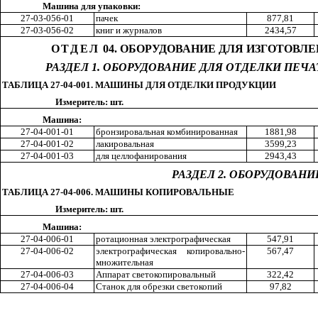
Машина для упаковки:
27-03-056-01
пачек
87
7,8
1
27-03-056-02
книг и журналов
243
4,5
7
ОТДЕЛ
04. ОБОРУДОВАНИЕ ДЛЯ ИЗГОТОВЛ
РАЗДЕЛ 1. ОБОРУДОВАНИЕ ДЛЯ ОТДЕЛКИ ПЕ
ТАБЛИЦА 27-04-001. МАШИНЫ ДЛЯ ОТДЕЛКИ ПРОДУКЦИИ
Измеритель: шт.
Машина:
27-04-001-01
бронзировальная комбинированная
188
1,9
8
27-04-001-02
лакировальная
359
9,2
3
27-04-001-03
для целлофанирования
294
3,4
3
РАЗДЕЛ 2. ОБОРУДОВА
ТАБЛИЦА 27-04-006. МАШИНЫ КОПИРОВАЛЬНЫЕ
Измеритель: шт.
Машина:
27-04-006-01
ротационная электрографическая
54
7,9
1
27-04-006-02
электрографическая копировально-
56
7,4
7
множительная
27-04-006-03
Аппарат светокопировальный
32
2,4
2
27-04-006-04
Станок для обрезки светокопий
9
7,8
2