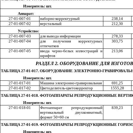
Измеритель: шт.
Аппарат:
27-01-007-01
наборно-корре
кт
урн
ы
й
23
8,1
4
27-01-007-02
верстальный
21
2,3
0
Устройство:
27-01-007-03
для вывода информации
27
8,3
3
27-01-007-04
для получения корректурных
30
3,7
5
отпечатков
27-01-007-05
ввода черно-белых иллюстраций и
21
3,0
6
шрифтов
РАЗДЕЛ 2. ОБОРУДОВАНИЕ ДЛЯ ИЗГО
ТАБЛИЦА 27-01-017. ОБОРУДОВАНИЕ ЭЛЕКТРОННО-ГРАВИРОВАЛЬ
Измеритель: шт.
27-01-017-01
Машина электронно-гравировальная
69
1,2
5
27-01-017-02
Ц
ветоделитель-цветокорре
кт
ор
155
5,2
8
ТАБЛИЦА 27-01-018. ФОТОАППАРАТЫ РЕПРОДУКЦИОННЫЕ ВЕРТ
Измеритель: шт.
27-01-018-01
Фотоаппарат репродукционный
83
9,2
3
вертикальный двухкомнатный,
формат 50×60 см
ТАБЛИЦА 27-01-019. ФОТОАППАРАТЫ РЕПРОДУКЦИОННЫЕ ГОРИ
Измеритель: шт.