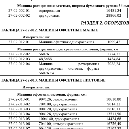
Машина ротационная газетная, ширина бумажного рулона 84 см:
27-02-002-01
однорольная
1648
1,2
4
27-02-002-02
двухрольная
2886
6,0
2
РАЗДЕЛ 2. ОБОРУД
ТАБЛИЦА 27-02-012. МАШИНЫ ОФСЕТНЫЕ МАЛЫЕ
Измеритель: шт.
27-02-012-01
Машина офсетная однокрасочная
109
9,4
2
Машина ротационная однокрасочная листовая, формат, см:
27-02-012-02
56×76
277
4,7
5
27-02-012-03
48,5×66
145
4,8
4
27-02-012-04
Машина ротационная
703
8,2
4
двухкрасочная листовая, формат
56×76 см
ТАБЛИЦА 27-02-013. МАШИНЫ ОФСЕТНЫЕ ЛИСТОВЫЕ
Измеритель: шт.
Машина офсетная листовая, формат, см:
27-02-013-01
90×126, однокрасочная
1061
0,8
0
27-02-013-02
70×100, двухкрасочная
901
4,2
2
27-02-013-03
90×120, двухкрасочная
681
8,1
1
27-02-013-04
90×126, двухкрасочная
1351
1,9
0
27-02-013-05
100×140, двухкрасочная
1442
4,6
8
27-02-013-06
70×100, чет
ы
рехкрасочная
1675
6,4
9
27-02-013-07
90×126, четырехкрасочная
1710
5,2
5