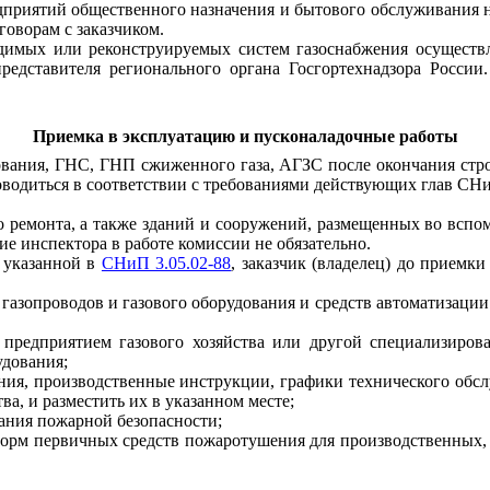
дприятий общественного назначения и бы
то
вого обслуживания 
говорам с заказ
чи
ком.
одимых или реконструируемых систем газоснабжения осуществ
редставителя регионального органа Госгортехнадзора Росси
Приемка в эксплуата
ци
ю и
пус
к
оналадочные
р
або
т
ы
ования, ГНС,
ГН
П сжиженного газа
,
А
Г
ЗС после окончания стр
одиться в соответствии с требованиями действующих глав СНиП
о
ремонта, а также зданий и сооружений, размещенных во вспо
ие инспектора в работе комиссии не обязательн
о.
, указанной в
СНиП 3.05.02-88
, заказчик (владелец) до приемк
 газопроводов и газового оборудования и средств автоматизаци
 предприятием газового хозяйства или другой специализиро
удования;
ания, производственные инструкции, графики технического обс
а, и разместить их в указанном месте;
ания пожарной безопасности;
«Норм первичных средств пожаротушения для производственных