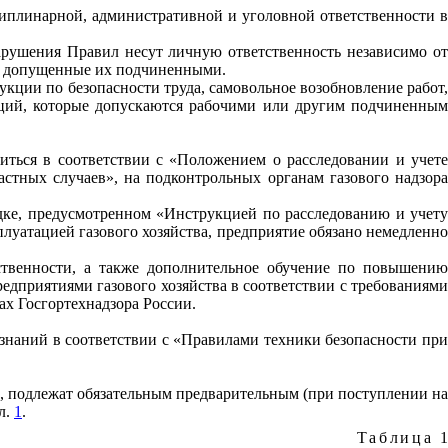
иплинарной, административной и уголовной ответственности в
арушения Правил несут личную ответственность независимо от
й, допущенные их подчиненными.
ии по безопасности труда, самовольное возобновление работ,
ций, которые допускаются рабочими или другим подчиненны
иться в соответствии с «Положением о расследовании и учет
астных случаев», на подконтрольных органам газового надзора
ядке, предусмотренном «Инструкцией по расследованию и учету
плуатацией газового хозяйства, предприятие обязано немедленно
ственности, а также дополнительное обучение по повышению
дприятиями газового хозяйства в соответствии с требованиями
ах Гос
г
ортехна
д
зора России.
 знаний в соответствии с «Правилами техники безопасности при
, подлежат обязательным предварительным (при поступлении н
л.
1
.
Таблица
1