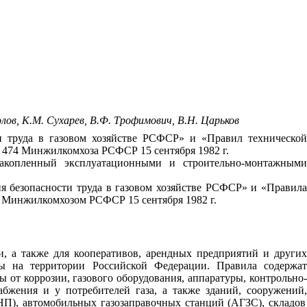
олов, К.М. Сухарев, В.Ф. Трофимович, В.Н. Царьков
и труда в газовом хозяйстве РСФСР» и «Правил технической
№
474
Ми
н
ж
ил
комхоза РСФСР
15
сентября
1982
г.
акопленный эксплуатационными и строительно-монтажными
ия безопасности труда в газовом хозяйстве РСФСР» и «Правил
е Ми
н
ж
ил
комхозом РСФСР
15
сентября
1982
г.
, а также для кооперативов, арендных предприятий и других
ты на территории Российской Федерации. Правила содержат
 от коррозии, газового оборудования, аппаратуры, контрольно-
бжения и у потребителей газа, а также зданий, сооружений
,
НП), автомобильных газозаправочных станций (
АГ
ЗС), складов