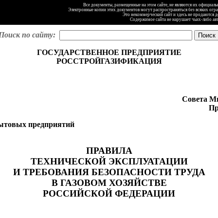
Все документы, размещенные на этом сайте, не являются их официал
Электронные копии этих документов могут распространяться без всяких огр
Это некоммерческий сайт и здесь не продаются 
Содержимое сайта не нарушает чьих-либо ав
Поиск по сайту:
ГОСУДАРСТВЕННОЕ ПРЕДПРИЯТИЕ
Р
ОССТ
Р
О
ЙГАЗИФИ
К
А
ЦИЯ
Совета М
Пр
ытовых предприятий
ПРАВИЛА
ТЕХНИЧЕСКОЙ ЭКСПЛУАТАЦИИ
И ТРЕБОВАНИЯ БЕЗОПАСНОСТИ ТРУДА
В ГАЗОВОМ ХОЗЯЙСТВЕ
РОССИЙСКОЙ ФЕДЕРАЦИИ