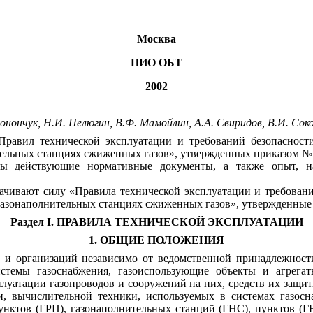
Москва
ПИО ОБТ
2002
 Конончук, Н.И. Пелюгин, В.Ф. Мамойлин, А.А. Свиридов, В.И. Сок
равил технической эксплуатации и требований безопасност
ительных станциях сжиженных газов», утвержденных приказом 
ы действующие нормативные документы, а также опыт, н
рачивают силу «Правила технической эксплуатации и требован
а газонаполнительных станциях сжиженных газов», утвержденны
Раздел
I
.
ПРАВИЛА ТЕХНИЧЕСКОЙ ЭКСПЛУАТАЦИИ
1. ОБЩИЕ ПОЛОЖЕНИЯ
 и организаций независимо от ведомственной принадлежности
истемы газоснабжения, газоиспользующие объекты и агрега
луатации газопроводов и сооружений на них, средств их защиты
и,
вычислительной техники, используемых в системах газосна
унктов (ГРП),
г
аз
о
на
п
о
л
н
ит
е
ль
н
ы
х станций (ГНС), пунктов
(
Г