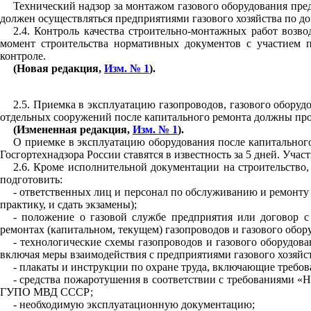
Технический надзор за монтажом газового оборудования пре
должен осуществляться предприятиями газового хозяйства по до
2
.
4
.
Контроль качества строительно-монтажных работ возв
момент строительства нормативных документов с участием п
контроле
.
(Новая редакция,
Изм. № 1
).
2
.
5
. Приемк
а
в эксплуатацию газопроводов, газового оборуд
отдельных сооружений после капитального ремонта должны пров
(Измененная редакция,
Изм. № 1
).
О приемке в эксплуатацию оборудования после ка
п
и
тальног
Го
сго
р
т
ех
над
зора России ставятся в известность за
5
дней. Участ
2
.
6
. Кроме исполнительной документации на строительство
подготовить:
- ответственных лиц и персонал по обслуживанию и ремонту
практику, и сдать экзамены);
- положение о газовой службе предприятия или договор с
ремонтах (капитальном, текущем) газопроводов и газового обор
- технологические схемы газопроводов и газового оборудов
включая меры взаимодействия с предприятиями газового хозяйств
- плакаты и инструкции по охране труда, включающие требов
- средства пожаротушения в соответствии с требованиями 
ГУП
О МВД СССР;
- необходимую эксплуатационную документацию;