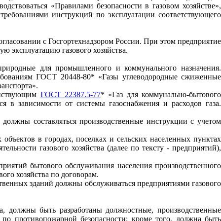
оводствоваться «Правилами безопасности в газовом хозяйстве»,
 требованиями инструкций по эксплуатации соответствующег
огласовании с Госгор
т
ех
н
а
д
зор
о
м России. При этом предприяти
ю эксплуатацию газового хозяйства.
риродные для промышленного и коммунального назначения
ребованиям ГОСТ
20448
-
80*
«Газы углеводородные сжиженные
анспорта».
ействующим
ГОСТ 22387.5-77
* «Газ для коммунально-бытовог
я в зависимости от системы газоснабжения и расходов газа.
а должны составляться производственные инструкции с учето
 объектов в городах, поселках и сельских населенных пунктах
льности газового хозяйства (далее по тексту - предприятий),
дприятий бытового обслуживания населения производственного
ого хозяйства по договорам.
ственных зданий должны обслуживаться предприятиями газового
тва, должны быть разработаны должно
ст
н
ы
е, производственны
 по противопожарной безопасности; кроме того, должна быт