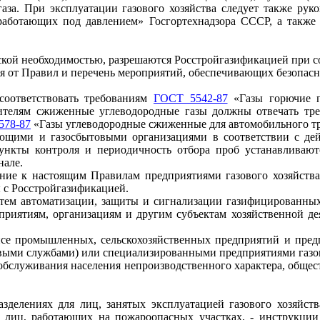
г
аза. При эксплуатации газового хозяйства следует также рук
 работающих под давлением» Го
сго
р
т
ехна
д
зора СССР, а также
ской необходимостью, разрешаются Росс
т
рой
г
азификацией при с
я от Правил и перечен
ь
мероприятий, обеспечивающих безопасну
соответствовать требованиям
ГОСТ 5542-87
«Газы горючие п
ителям сжиженные углевод
о
родные
газы должны отвечать т
578-87
«Газы углеводородные сжиженные для автомобильного тр
ющими и газосбытовыми организациями в соответствии с д
ункты контроля и периодичность отбора проб устанавливаютс
нале.
ение к настоящим Правилам предприятиями газового хозяйств
 с Ро
с
с
т
р
ойг
азиф
ик
ацие
й.
истем автоматизации, защиты и сигнализации газифицированных
иятиям, организациям и другим субъектам хозяйственной деяте
ансе промышленных, сельскохозяйственных предприятий и пре
овыми службами) или специализированными предприятиями газов
обслуживания населения непроизводственного характера, обще
азделениях для лиц, занятых эксплуатацией газового хозяйс
 лиц, работаю
щ
их на пожароопасных участках, - инструкции