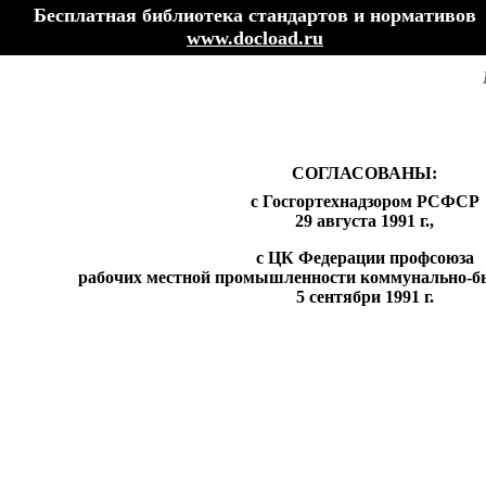
Бесплатная библиотека стандартов и нормативов
www.docload.ru
СОГЛАСОВАНЫ:
с
Госгортехнадзором
Р
С
Ф
С
Р
29
авгус
та
1991
г.,
с ЦК Федера
ци
и пр
о
фсоюза
раб
о
чих местной промыш
л
енности коммунально
-
б
5
сентябр
и
1991
г.