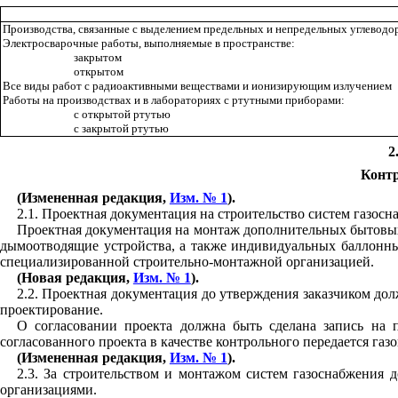
Производства, связанные с выделением предельных и непредельных углеводо
Элек
т
росварочные работы, выполняемые в пространстве:
закрытом
открытом
Все виды работ с радиоактивными ве
щ
ествами и ионизирующим излучением
Работы на производствах и в лабораториях с рту
т
ными приборами:
с открытой ртутью
с закрытой ртутью
2
Контр
(Измененная редакция,
Изм. № 1
).
2
.
1
. Проектная документация на строительство систем газо
Проектная документация на монтаж дополнительных бытовых 
д
ы
моотво
д
я
щ
ие устройства, а также индивидуальных баллонны
специализированной строительно-монтажной организацией.
(Новая редакция,
Изм. № 1
).
2
.
2
. Проек
т
ная документация до утверждения заказчиком д
о
л
проектирование.
О согласовании проекта должна быть сделана запись на 
согласованного проекта в качестве контрольного передается газо
(Измененная редакция,
Изм. № 1
).
2
.
3
. За строительством и монтажом систем газоснабжения 
организациями.