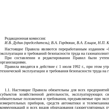
Редакционная комиссия:
И.В. Дудин (председатель), В.А. Гордюхин, В.А. Ельцов, Н.П.
Настоящие Правила являются переработанным изданием «П
эксплуатации и требований безопасности труда на газонаполн
При составлении и редактировании Правил были учтен
организациями.
Правила вводятся в действие с
1
июля
1992
г., при этом ут
технической эксплуатации и требования безопасности труда н
1
.
1
. Настоящие Правила обязательны для всех предприятий
субъектов хозяйственной деятельности, эксплуатирующих с
обязательные положения и требования, предъявляемые при эксп
измерительных приборов, средств автоматики и телемеханик
коммуникаций и всех видов оборудования
г
аз
о
ре
гу
л
ято
рн
ы
х п