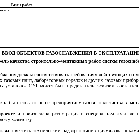
Виды работ
родов
. ВВОД ОБЪЕКТОВ ГАЗОСНАБЖЕНИЯ В ЭКСПЛУАТАЦ
оль качества строительно-монтажных работ систем газосна
снабжения должна соответствовать требованиям действующих на
газовых плит, лабораторных горелок и других газовых приборо
х установок СУГ может быть представлена эскизом, составлен
жна быть согласована с предприят
и
ем газового хозяйства в час
проекте и произведена регистрация в специальном журнале 
вому хозяйству.
должен вестись технический надзор организациями-заказчикам