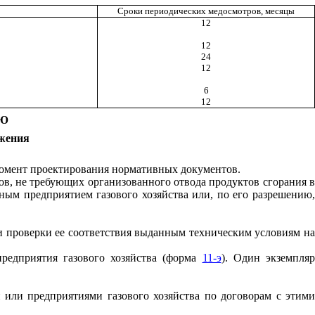
Сроки периодических медосмотров, месяцы
12
12
24
12
6
12
ИЮ
бжения
 момент проектирования нормативных документов.
в, не требующих организованного отвода продуктов сгорания в
ным предприятием газового хозяйства или, по его разрешению,
ти проверки ее соответствия выданным техническим условиям на
предприятия газового хозяйства (форма
11-э
)
.
Один экземпля
и или предприятиями газового хозяйства по договорам с
э
тими