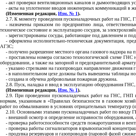
- акт проверки вентиляционных каналов и д
ы
моотводящих ус
- акты на уплотнение вводов инженерных коммуникаций в ж
(Измененная редакция,
Изм. № 1
).
2
.
7
. К моменту проведения
пу
скона
л
а
д
очн
ы
х работ на ГНС
,
Г
- назначены приказом по предприятию лица, ответственные
техническое состояние и эксплуатацию сосудов, за электрохозяй
- зарегистрированы сосуды, работающие под давлением и по
- оформлена исполнительно-техническая документация, пре
АГЗС;
- получено разрешение местного органа газового надзора на 
- проставлены номера согласно технологической схеме ГНС н
оборудовании, а так
ж
е на запорной и предохранительной армату
- указано стрелками на газопроводах направление движения 
- в наполнительном цехе должны бы
т
ь вывешены таблицы нор
- создана и обучена добровольная по
ж
арная дружина.
2
.
8
. Пуск, наладка и ввод в эксплуатацию оборудования ГНС
(Измененная редакция,
Изм. № 1
).
2
.
9
. При проведении
пус
кона
л
а
д
оч
ны
х работ на ГНС, ГНП и
нормам, указанным в «Правилах безопасности в газовом хозяй
работ по обмыливан
ию
в условиях отрицательных температур (
2
.
10
. Основными этапами пусконаладочных работ по вводу Г
- внешний осмотр и определение исправности оборудования, 
- проверка работоспособности средств пожаротушения и ве
- проверка работы сигнализаторов взрывоопасной концентрац
- продувка резервуаров и газопроводов (паровой фазой сжиж