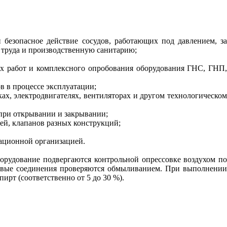
 безопасное действие сосудов, работающих под давлением, за
 труда и производстве
н
ную санитарию;
ы
х работ и комплексного опробования оборудования ГНС
,
ГНП
в в процессе эксплуатации;
х, электродвигателях, вентиляторах и другом технологическо
 при открывании и закрывании;
ей, кла
п
анов разных конструкций;
ационной организацией.
борудование подвергаются контрол
ь
ной опре
ссо
вке воздухом п
овые соединения проверяются обм
ыли
ва
н
ием. При выполнении
пирт (соответственно от
5
до
30
%).