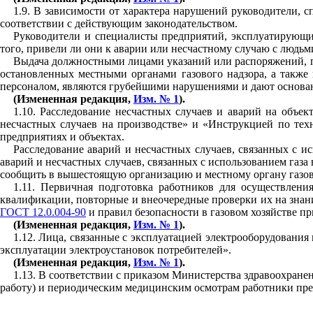
1
.
9
. В зависимости от характера нарушений руководители, с
соответствии с действующим законодате
ль
ством.
Руководители и специалисты предприятий, эксплуатирующи
того, привели ли они к аварии или несчастному случаю с людь
Выдача должностными лицами указаний или распоряжений, п
остановленных местными органами газового надзора
,
а также 
персоналом, являются грубейшими нарушениями и дают основан
(Измененная редакция,
Изм. № 1
).
1
.
10
. Расследование несчастных случаев и аварий на объек
несчастных случаев на производстве» и «Инструкцией по тех
предприятиях и объектах.
Расследование аварий и несчастных случаев, связанных с и
аварий и несчастных случаев, связанных с использованием газа 
сообщить в вышестоящую организацию и местному органу газов
1
.
11.
Первичная подготовка работников для осуществления
квалификации, повторные и внеочередные проверки их на знан
ГОСТ 12.0.004-90
и правил безопасности в газовом хозяйстве пр
(Измененная редакция,
Изм. № 1
).
1
.
12
. Лица, связанные с эксплуатацией электрооборудования
эксплуатации электроустановок потребителей».
(Измененная редакция,
Изм. № 1
).
1.13
. В соответствии с приказом Министерства здравоохран
работу) и периодическим медицинским осмотрам работники предп