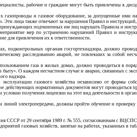
пециалисты, рабочие и граждане могут бы
т
ь привлечены к дисц
х газопроводы и газовое оборудование, за допущенные ими н
ми. Эти лица также отвечают за нарушения Правил и инструкци
ринуждающих подчиненных им лиц нарушать Правила и инструкц
непринятие мер по устранению нарушений Правил и инструк
ие для привлечения их к ответственности.
тах, подконтрольных органам госгортех
н
а
д
зора, должно провод
ническому расследован
и
ю аварий, не повлекших за собой несч
спользованием газа в жилых домах, должно проводиться в пор
в быту». О каждом несчастном случае и аварии, связанных с экс
ого надзора.
 эксплуатации газового хозяйства независимо от формы соб
ие действующих нормативных документов могут проводиться пре
и условии получения лицензии на этот вид деятельности в орган
 и линий электропередачи, должны пройти обучение и проверку
ения СССР от
29
сентября
1989
г. №
555
, согласованным с ВЦСПС
риятий газовых хозяйств, занятые на работах, указанных в таб