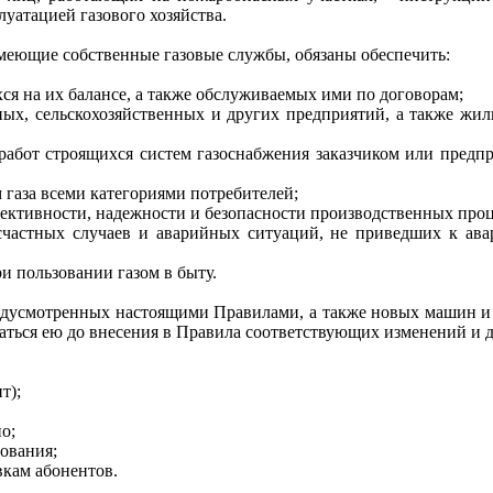
луатацией газового хозяйства.
еющие собственные газовые службы, обязаны обеспечить:
ся на их балансе, а также обслуживаемых ими по договорам;
ых, се
л
ьскохозяйственных и других предприятий, а также жил
работ строящихся систем газоснабжения заказчиком или предпр
 газа всеми категориями потребителей;
ективности, надежности и безопасности производственных проц
несчастных случаев и аварийных ситуаций, не приведших к ав
и пользовании газом в быту.
редусмотренных настоящими Правилами, а также новых машин и 
аться ею до внесения в Правила соответствующих изменений и 
т);
о;
ования;
вкам абонентов.