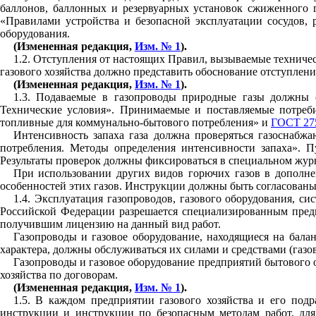
баллонов, баллонных и резервуар
ны
х установок сжиженного
«Правилами устройства и безопасной эксплуатации сосудов,
оборудования.
(Измененная редакция,
Изм. № 1
).
1
.
2
. Отступления от настоящих Правил, вызываемые техниче
газового хозяйства должно представить обоснование отступлени
(Измененная редакция,
Изм. № 1
).
1
.
3
. Подаваемые в газопроводы природные газы должны 
Технические условия». Прин
и
маемые и поста
в
ляемые потреб
топливные для коммунально-бытового потребления» и
ГОСТ 27
Интенсивность запаха газа должна проверяться г
а
зоснабжа
потребления. Методы определения интенсивности запаха». П
Результаты проверок должны фиксироваться в специальном жур
При испол
ь
зовании других видов горючих газов в дополн
особенностей этих газов. Инструкции должны бы
т
ь согласованы
1
.
4
. Эксплуатация газопроводов, газового оборудования, с
Российской Федерации разрешается специализированным предпр
получившим лицензию на данный вид работ.
Газопроводы и газовое оборудование, находящиеся на бал
характера, должны обслуживаться их силами и средствами (газ
Газопроводы и газовое оборудование предприятий бытового 
хозяйства по договорам.
(Измененная редакция,
Изм. № 1
).
1
.
5
. В каждом предприятии газового хозяйства и его подр
инструкции и инструкции по безопасным методам работ, для