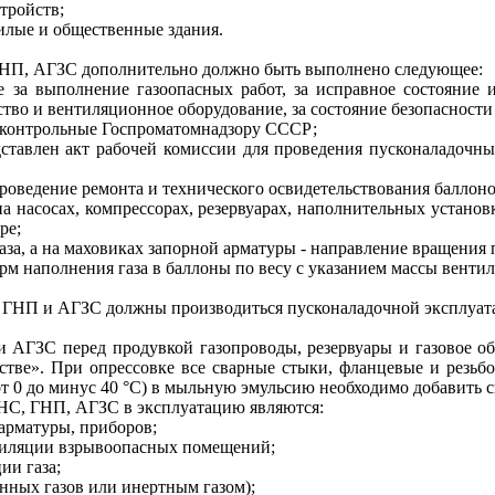
тройств;
илые и общественные здания.
Н
П, А
Г
ЗС дополнительно должно бы
т
ь выполнено следующее:
 за выполнение газоопасных работ, за исправное состояние и
ство и вентиляционное оборудование, за состояние безопасности
дконтрольные Го
с
пр
о
ма
то
мна
д
зору СС
СР;
дставлен акт рабочей комиссии для проведения
п
усконала
д
очн
проведение ремонта и технического освидетельствования баллоно
а насосах, компрессорах, резервуарах
,
наполнительных установка
ре;
газа, а на маховиках запорной арматуры - направление вращения
м наполнения газа в баллоны по весу с указанием массы вентил
, ГНП и А
Г
ЗС должны
п
роизводиться
пу
сконала
д
оч
н
ой эксплуат
 АГЗС перед продувкой газопроводы, резервуары и газовое о
стве
».
При опре
с
совке все сварные стыки, фланцевые и резьб
от
0
до мину
с
40
°С) в мыльную эмульсию необходимо добавить с
НС, ГНП, АГЗС в эксплуатацию являются:
арматуры, приборов;
нтиляции взрывоопасных помещений;
ии газа;
енных газов или инертным газом);