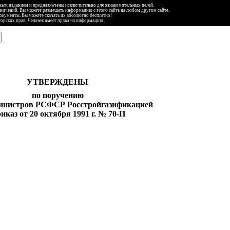
ьным изданием и предназначены исключительно для ознакомительных целей.
аничений. Вы можете размещать информацию с этого сайта на любом другом сайте.
документы. Вы можете скачать их абсолютно бесплатно!
торских прав! Человек имеет право на информацию!
УТВЕРЖДЕНЫ
по поручению
инистров РСФСР Р
осст
р
ойг
азиф
ик
а
ци
ей
иказ от
20
ок
т
ября
1991
г.
№ 70
-П