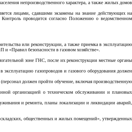
населе
н
ия непроизводственного характера, а также жилых домо
ляется лицами, сдавшими экзамены на знание действующих н
и. Контроль проводится согласно Положению о ведомственном
оительства или реконструкции
,
а также приемка в эксплуатаци
 и «Правил безопасности в газовом хозяйстве».
могательной зоне ГНС, после их реконструкции местные орган
и в эксплуатацию газопроводов и газового оборудования долже
и (персонал должен пройти обучение, включая производственную
ванной организацией о техническом обслуживании и плановых
луживания и ремонта, планы локализации и ликвидации аварий,
, складских, общественных и жилых помещений», утвержденных