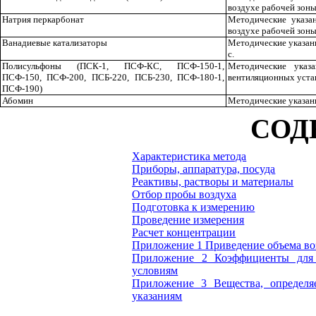
воздухе рабочей зон
Натрия перкарбонат
Методические указа
воздухе рабочей зоны
Ванадиевые катализаторы
Методические указани
с.
Полисульфон
ы (П
СК-1, ПСФ-КС, ПСФ-
15
0-1,
Методические указ
П
СФ-
15
0, ПСФ-200
, П
СБ
-
220, ПСБ
-
230, ПСФ-180-1,
вентиляционных устан
ПСФ-
1
90)
Абомин
Методические указан
СОД
Характеристика метода
Приборы, аппаратура, посуда
Реактивы, растворы и материалы
Отбор пробы воздуха
Подготовка к измерению
Проведение измерения
Расчет концентрации
Приложение 1 Приведение объема во
Приложение 2 Коэффициенты для 
условиям
Приложение 3 Вещества, определ
указаниям