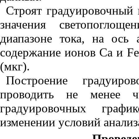
Строят гра
ду
ировочн
ы
й 
значения светопоглоще
диапазоне тока, на ось
содержание ионов Са и
Fe
(мкг).
Построение градуиро
проводить не менее 
градуировочных графи
изменении условий анализ
Проведе