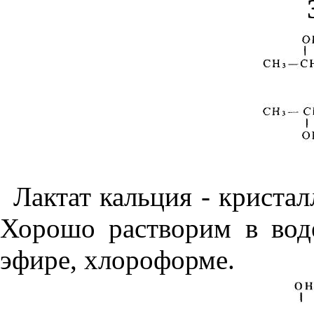
Ла
кт
а
т
кальция - кристал
Хорошо ра
ство
р
и
м в вод
эфире, хлороформе.