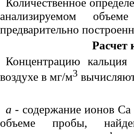
Количественное определ
ана
л
изируемом объеме
предварительно построе
Расчет 
Концентрацию кальция 
3
воздухе в мг/
м
вычисляют
а -
содержание ионов Са
объеме пр
о
бы
,
найд