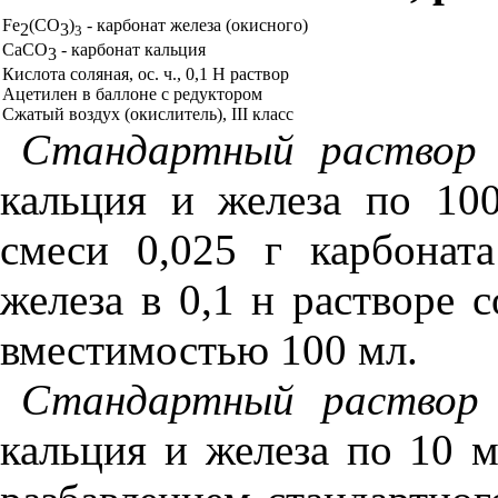
Fe
(
CO
)
- карбонат железа (о
ки
сного)
2
3
3
С
аС
O
- карбонат кальция
3
Ки
сл
о
т
а соляная, ос. ч
.,
0,1 Н раствор
А
цетилен в баллоне с редуктором
Сжа
ты
й воздух (окислитель),
III
класс
Стандартный раство
кальция и жел
еза
по 100 
смеси 0,025 г карбоната
железа в 0
,1
н растворе с
вместимостью 100 мл.
Стандартный раств
кальция и железа по
10
мк