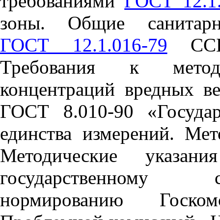
требованиями
ГОСТ 12.1
зоны. Общие санитарно
ГОСТ 12.1.016-79
ССБТ
Требования к метод
концен
т
раций вредных в
ГОСТ 8.010-90
«Государ
единства измерений. Ме
Методические указан
государственному сан
нормированию Госко
м