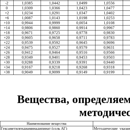
-2
1,0385
1,0442
1,0499
1,0556
0
1,0309
1,0366
1,0423
1,0477
+2
1,0234
1,0291
1,0347
1,0402
+6
1,0087
1,0143
1,0198
1,0253
+10
0,9944
0,9999
0,0054
1,0108
+14
0,9806
0,9860
0,9914
0,9967
+18
0,9671
0,9725
0,9778
0,9830
+20
0,9605
0,9658
0,97
11
0,9783
+22
0,9539
0,9592
0,9645
0,9696
+24
0,9475
0,9527
0,9579
0,9631
+26
0,94
12
0,9464
0,9516
0,9566
+28
0,9349
0,9401
0,9453
0,9503
+30
0,9288
0,9339
0,9391
0,9440
+34
0,9167
0,9218
0,9268
0,9
318
+38
0,9049
0,9099
0,9149
0,9199
Вещества, определяе
методиче
Наименование вещества
Гексаметилендиаминади
п
инат (соль АГ)
Методические указа