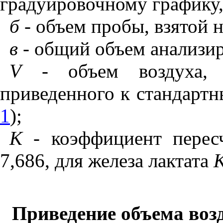
г
ра
дуи
р
о
в
о
чном
у
графи
ку
б -
объем пробы, взятой 
в -
общий объем анализир
V
-
объем воздуха,
приведенного
к
стандартн
1
);
К -
коэффициент перес
7,686, для железа
лактата
Приведение объема воз