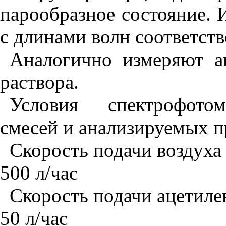
парообразное состояние.
с длинами волн соответст
Аналогично измеряют ан
раствора.
Условия спек
т
рофотом
смесей и ана
л
изируемых п
Скорость подачи воздуха
5
00 л/час
Скорость подачи ацетиле
5
0 л/час