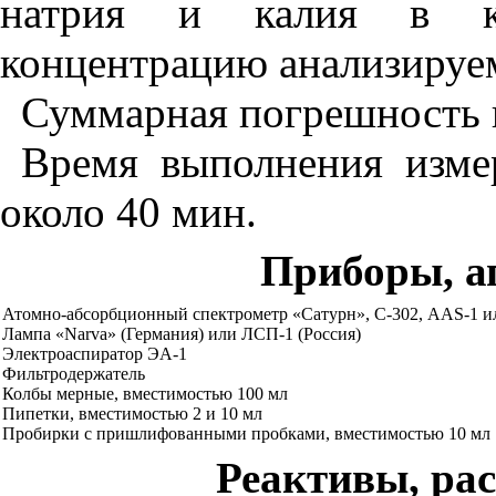
натрия и калия в ко
концентрацию анализируе
Суммарная погрешность 
Время выполнения измер
около 40 мин.
Приборы, а
А
то
мно-аб
с
орбционн
ы
й спектрометр «Сатурн», С-
3
02,
AAS
-1 
Лампа
«
Narva
» (Германия) или ЛС
П
-
1
(Россия)
Электроаспиратор
ЭА-
1
Фильт
родержа
т
ель
Колбы мерные, вместимостью
10
0 мл
Пипетки, вместимостью 2 и
10
мл
Пробирки с пришлифованными пробками, вместимостью
10
мл
Реактивы, ра