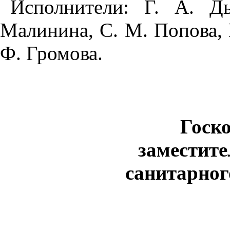
Исполнители: Г. А. Дь
Ма
л
инина, С. М. Попова
,
Ф. Громова.
Госк
заместите
санитарног