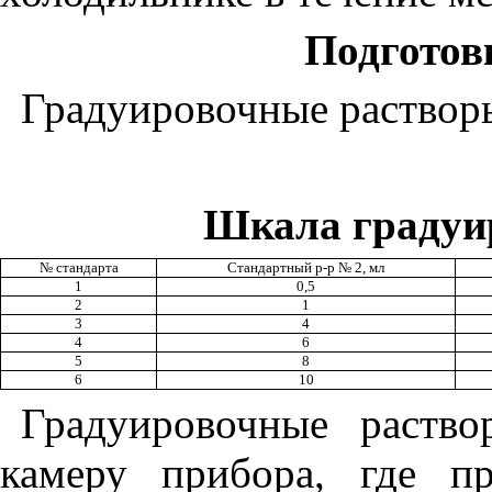
Подготов
Градуировочн
ы
е раствор
Шкала градуи
№ стандар
та
Стандартный р
-
р № 2, мл
1
0,5
2
1
3
4
4
6
5
8
6
10
Градуировочные раств
камеру прибора, где пр