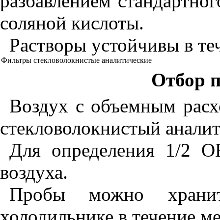
разбавлением стандартног
соляной кислоты.
Растворы устойчивы в те
Фильтры
ст
е
кл
оволо
кн
ист
ы
е аналитические
Отбор п
Воздух с объемным расх
сте
кл
оволокнисты
й
аналит
Для определения 1/2 О
воздуха.
Пробы можно храни
холодильнике в течение ме