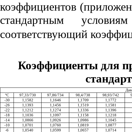
коэффициентов (приложе
стандартным услов
соответствующий коэффиц
Коэффициенты для пр
стандар
Дав
°
С
97,33/730
97,86/734
98,4/738
98,93/742
-3
0
1,1582
1,1646
1,1709
1,1772
-2
6
1,1393
1,1456
1,1519
1,1581
-2
2
1,1212
1,1274
1,1336
1,1396
-1
8
1,1036
1,1097
1,1158
1,1218
-
1
4
1,0866
1,0926
1,0986
1,1045
-1
0
1,0701
1,0760
1,0819
1,0877
-6
1,0540
1,0599
1,0657
1,0714