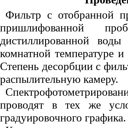
Фильтр с отобранной п
пришлифованной пр
дистиллированной воды
комнатной температуре и
Степень десорбции с фил
распылительную камеру.
Спек
т
рофотоме
т
рирован
проводят в
т
ех же усл
градуировочного графика.