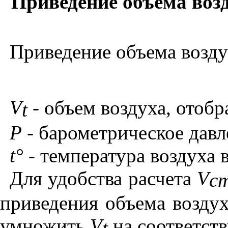
Приведение объема воз
Приведение объема возду
V
-
объем воздуха, отобра
t
Р -
барометрическое давлен
t
°
- температура воздуха 
Для удобства расчета
V
с
приведения объема возду
умножить
V
на соответс
t