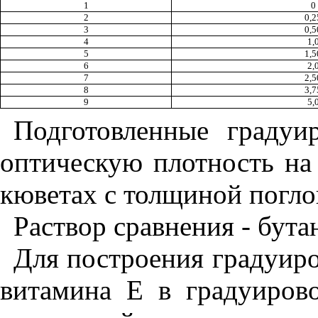
1
0
2
0,2
3
0,5
4
1,
5
1,5
6
2,
7
2,5
8
3,7
9
5,
Подготовленные градуи
оптическую плотность на
кюветах с толщиной погл
Раствор сравнения - бута
Для построения градуиро
витамина Е в градуирово