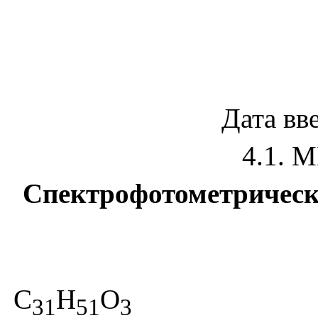
Дата вв
4.1.
Спектрофотометрическо
С
Н
О
31
51
3