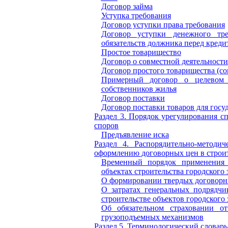
Договор займа
Уступка требования
Договор уступки права требования
Договор уступки денежного тре
обязательств должника перед креди
Простое товарищество
Договор о совместной деятельности
Договор простого товарищества (со
Примерный договор о целевом 
собственников жилья
Договор поставки
Договор поставки
товаров для госу
Раздел 3. Порядок урегулирования с
споров
Предъявление иска
Раздел 4. Распорядительно-методи
оформлению договорных цен в строи
Временный порядок применения 
объектах строительства городского 
О формировании твердых договорн
О затратах генеральных подрядчи
строительстве объектов городского 
Об обязательном страховании о
грузоподъемных механизмов
Раздел 5. Терминологический словарь