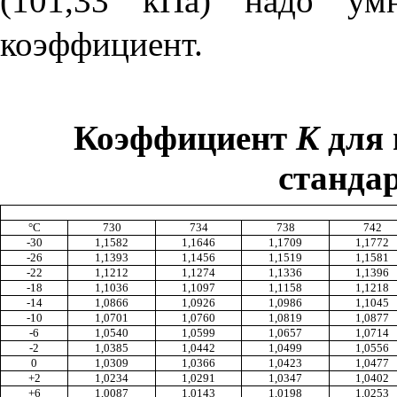
(101,33 кПа) надо у
коэффициент.
Коэффициент
К
для 
станда
°
С
730
734
738
742
-30
1,1582
1,1646
1,1709
1,1772
-26
1,1393
1,1456
1,1519
1,1581
-22
1,1212
1,1274
1,1336
1,1396
-18
1,1036
1,1097
1,1158
1,1218
-14
1,0866
1,0926
1,0986
1,1045
-10
1,0701
1,0760
1,0819
1,0877
-6
1,0540
1,0599
1,0657
1,0714
-2
1,0385
1,0442
1,0499
1,0556
0
1,0309
1,0366
1,0423
1,0477
+2
1,0234
1,0291
1,0347
1,0402
+6
1,0087
1,0143
1,0198
1,0253