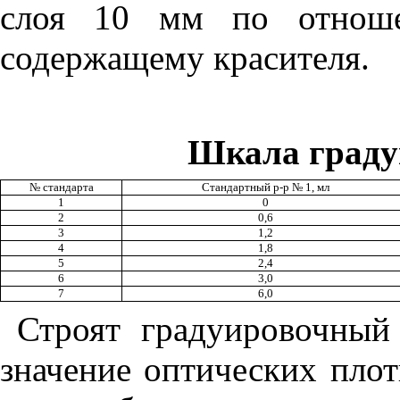
слоя 10 мм по отноше
содержащему красителя.
Шкала граду
№ стандарта
Стандартный р-р № 1, мл
1
0
2
0,6
3
1,2
4
1,8
5
2,4
6
3,0
7
6,0
Строят градуировочный
значение оптических плот