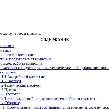
оводству по проектированию.
СОДЕРЖАНИЕ
оложения
риемки
ие и состав комиссии
ация, предъявляемая комиссии
 порядок работы комиссии
 заключения договора на техническое обслуживание при
ию систем
1.1 Акт рабочей комиссии
 1.2
Паспорт
 2
Технический паспорт
 3
Протокол
 4
Протокол
 5
Точки измерений на распределительной сети системы
 к Сборнику
е 1
Нормативные, инструктивные, справочные и другие док