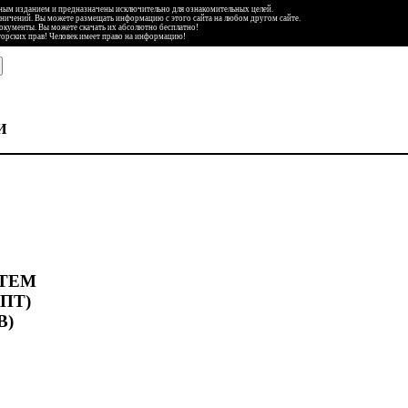
ьным изданием и предназначены исключительно для ознакомительных целей.
аничений. Вы можете размещать информацию с этого сайта на любом другом сайте.
документы. Вы можете скачать их абсолютно бесплатно!
торских прав! Человек имеет право на информацию!
И
ТЕМ
ПТ)
В)