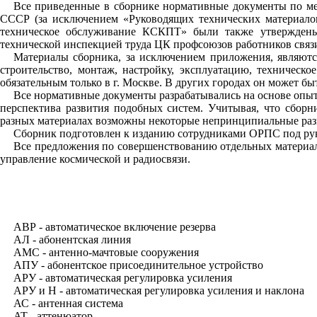
Все приведенные в сборнике нормативные документы по ме
СССР (за исключением «Руководящих технических материал
техническое обслуживание КСКПТ» были также утверждены
технической инспекцией труда ЦК профсоюзов работников связи
Материалы сборника, за исключением приложения, являютс
строительство, монтаж, настройку, эксплуатацию, техниче
обязательным только в г. Москве. В других городах он может б
Все нормативные документы разрабатывались на основе опыт
перспектива развития подобных систем. Учитывая, что сборн
разных материалах возможны некоторые непринципиальные разн
Сборник подготовлен к изданию сотрудниками ОРПС под рук
Все предложения по совершенствованию отдельных материалов
управление космической и радиосвязи.
АВР - автоматическое включение резерва
АЛ - абонентская линия
АМС - антенно-мачтовые сооружения
АПУ - абонентское присоединительное устройство
АРУ - автоматическая регулировка усиления
АРУ и Н - автоматическая регулировка усиления и наклона
АС - антенная система
AT
- аттенюатор