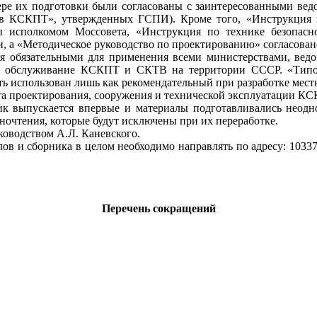
ре их подготовки были согласованы с заинтересованными вед
ов КСКПТ», утвержденных ГСПИ). Кроме того, «Инструкция
 исполкомом Моссовета, «Инструкция по технике безопасн
, а «Методическое руководство по проектированию» согласован
я обязательными для применения всеми министерствами, вед
ское обслуживание КСКПТ и СКТВ на территории СССР. «Тип
ыть использован лишь как рекомендательный при разработке мест
а проектирования, сооружения и технической эксплуатации КСК
ик выпускается впервые и материалы подготавливались неодн
очтения, которые будут исключены при их переработке.
оводством А.Л. Каневского.
 и сборника в целом необходимо направлять по адресу: 103375 
Перечень сокращений