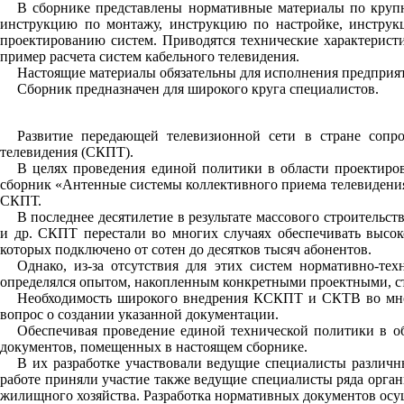
В сборнике представлены нормативные материалы по крупн
инструкцию по монтажу, инструкцию по настройке, инструкц
проектированию систем. Приводятся технические характерис
пример расчета систем кабельного телевидения.
Настоящие материалы обязательны для исполнения предпри
Сборник предназначен для широкого круга специалистов.
Развитие передающей телевизионной сети в стране сопр
телевидения (СКПТ).
В целях проведения единой политики в области проектиров
сборник «Антенные системы коллективного приема телевидения
СКПТ.
В последнее десятилетие в результате массового строитель
и др. СКПТ перестали во многих случаях обеспечивать высо
которых подключено от сотен до десятков тысяч абонентов.
Однако, из-за отсутствия для этих систем нормативно-те
определялся опытом, накопленным конкретными проектными, с
Необходимость широкого внедрения КСКПТ и СКТВ во мног
вопрос о создании указанной документации.
Обеспечивая проведение единой технической политики в об
документов, помещенных в настоящем сборнике.
В их разработке участвовали ведущие специалисты разл
работе приняли участие также ведущие специалисты ряда орга
жилищного хозяйства. Разработка нормативных документов ос