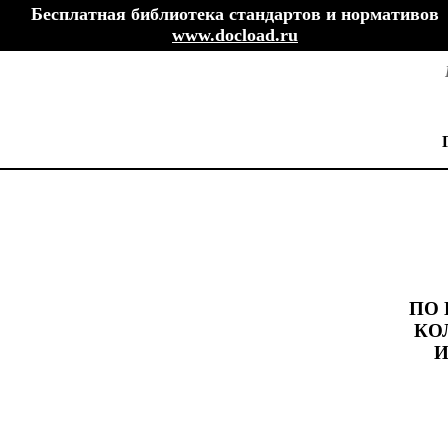
Бесплатная библиотека стандартов и нормативов
www.docload.ru
ПО
КО
И