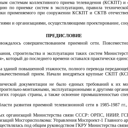
ым системам коллективного приема телевидения (КСКПТ) и с
ию по приемке систем в эксплуатацию, правила технической
тики применяемого при сооружении КСКПТ и СКТВ отечественн
ятиями и организациями, осуществляющими проектирование, с
ПРЕДИСЛОВИЕ
овождалось совершенствованием приемной сети. Повсеместн
ания, строительства и эксплуатации таких систем Министерст
», который до последнего времени оставался практически един
ства зданий повышенной этажности, полного перевода передающ
кокачественный прием. Начали внедряться крупные СКПТ (КС
хнической документации не было единых требований к их мо
троительно-монтажными, эксплуатационными и другими органи
их городах страны, а также освоение промышленностью спе
ласти развития приемной телевизионной сети в 1985-1987 гг
ичных организаций Министерства связи СССР: ОРПС, НИИР, 
низаций Мосгорисполкома: Управления Моспроект-1 Главного а
уществлялась под общим руководством ГКРУ Министерства связ