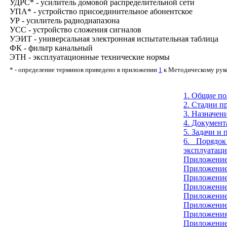
УДРС* - усилитель домовой распределительной сети
УПА* - устройство присоединительное абонентское
УР - усилитель радиодиапазона
УСС - устройство сложения сигналов
УЭИТ - универсальная электронная испытательная таблица
ФК - фильтр канальный
ЭТН - эксплуатационные технические нормы
* - определение терминов
приведено в приложении
1
к Методическому
рук
1. Общие п
2. Стадии п
3. Назначен
4. Документ
5. Задачи и
6. Порядок
эксплуатац
Приложение 
Приложение
Приложение
Приложение
Приложение
Приложение
Приложения
Приложени