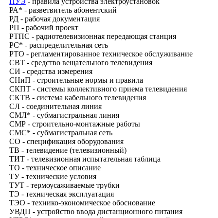
ПУЭ
- правила устройства электроустановок
РА* - разветвитель абонентский
РД - рабочая документация
РП - рабочий проект
РТПС - радиотелевизионная передающая станция
PC
* - распределительная сеть
РТО - регламентированное техническое обслуживание
СВТ - средство вещательного телевидения
СИ - средства измерения
СНиП - строительные нормы и правила
СКПТ - системы коллективного приема телевидения
СКТВ - система кабельного телевидения
СЛ - соединительная линия
СМЛ* - субмагистральная линия
СМР - строительно-монтажные работы
CMC
* - субмагистральная сеть
СО - спецификация оборудования
ТВ - телевидение (телевизионный)
ТИТ - телевизионная испытательная таблица
ТО - техническое описание
ТУ - технические условия
ТУТ - термоусаживаемые трубки
ТЭ - техническая эксплуатация
ТЭО - технико-экономическое обоснование
УВДП - устройство ввода дистанционного питания