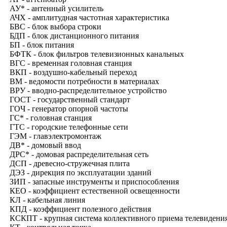
АУ* - антенный усилитель
АЧХ - амплитудная частотная характеристика
БВС - блок выбора строки
БДП - блок дистанционного питания
БП - блок питания
БФТК - блок фильтров телевизионных канальных
ВГС - временная головная станция
ВКП - воздушно-кабельный переход
ВМ - ведомости потребности в материалах
ВРУ - вводно-распределительное устройство
ГОСТ - государственный стандарт
ГОЧ - генератор опорной частоты
ГС* - головная станция
ГТС - городские телефонные сети
ГЭМ - главэлектромонтаж
ДВ* - домовый ввод
ДРС* - домовая распределительная сеть
ДСП - древесно-стружечная плита
ДЭЗ - дирекция по эксплуатации зданий
ЗИП - запасные инструменты и приспособления
КЕО - коэффициент естественной освещенности
КЛ - кабельная линия
КПД - коэффициент полезного действия
КСКПТ - крупная система коллективного приема телевидени