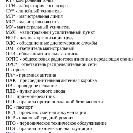
КТ - контрольная точка
ЛГН -
лаборатория госнадзора
ЛУ* - линейный усилитель
МЛ* - магистральная линия
МС* - магистральная сеть
МУ - магистральный усилитель
МУЛ - магистральный усилительный пункт
НОТ - научная организация труда
ОДС - объединенные диспетчерские службы
ОМ - ответвитель магистральный
ОПЗ - общая пояснительная записка
ОРПС - общесоюзная радиотелевизионная передающая станци
ОРС* - ответвитель распределительной сети
П - проект
ПА* - приемная антенна
ПАК - присоединительная антенная коробка
ПВ - проводное вещание
ПДВ - пункт домового ввода
ПП - приемопередатчик
ППБ - правила противопожарной безопасности
ПС - паспорт
ПСД - проектно-сметная документация
ПСР - плановый средний ремонт
ПТО - периодическое техническое обслуживание
ПТЭ - правила технической эксплуатации