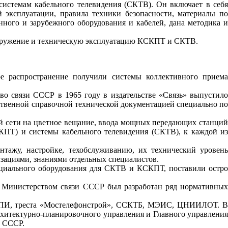
истемам кабельного телевидения (СКТВ). Он включает в себя
 эксплуатации, правила техники безопасности, материалы по
ого и зарубежного оборудования и кабелей, дана методика и
ооружение и техническую эксплуатацию КСКПТ и СКТВ.
ое распространение получили системы коллективного приема
во связи СССР в 1965 году в издательстве «Связь» выпустило
ственной справочной технической документацией специально по
ей сети на цветное вещание, ввода мощных передающих станций
КПТ) и системы кабельного телевидения (СКТВ), к каждой из
нтажу, настройке, техобслуживанию, их технический уровень
зациями, знаниями отдельных специалистов.
циального оборудования для СКТВ и КСКПТ, поставили остро
., Министерством связи СССР был разработан ряд нормативных
ГСПИ, треста «Мостелефонстрой», ССКТБ, МЭИС, ЦНИИЛОТ. В
рхитектурно-планировочного управления и Главного управления
и СССР.