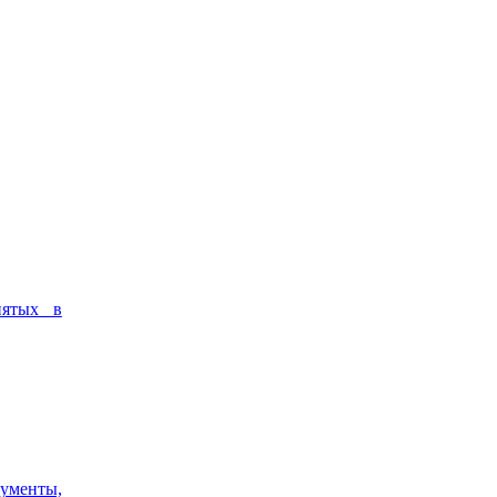
нятых в
ументы,