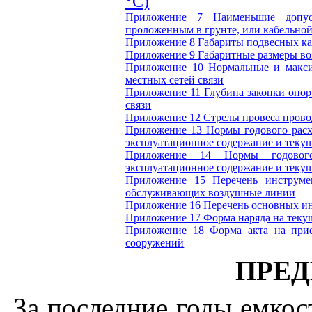
°С)
Приложение 7
Наименьшие допус
проложенным в грунте, или кабельно
Приложение 8
Габариты подвесных к
Приложение 9
Габаритные размеры во
Приложение 10
Нормальные и макс
местных сетей связи
Приложение 11
Глубина закопки опор
связи
Приложение 12
Стрелы провеса прово
Приложение 13
Нормы годового расх
эксплуатационное содержание и теку
Приложение 14
Нормы годовог
эксплуатационное содержание и теку
Приложение 15
Перечень инструме
обслуживающих воздушные линии
Приложение 16
Перечень основных ин
Приложение 17
Форма наряда на тек
Приложение 18 Форма акта на при
сооружений
ПРЕ
За последние годы емкос