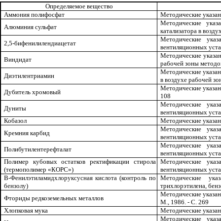
Определяемое вещество
Аммония полифосфат
Методические указания
Методические указ
Алюминия сульфат
катализатора в воздухе,
Методические указ
2,5-бифенилилендиацетат
вентиляционных установ
Методические указан
Виндидат
рабочей зоны методом 
Методические указа
Диэтилентриамин
в воздухе рабочей зоны
Методические указани
Дубитель хромовый
108
Методические указ
Дуниты
вентиляционных установ
Кобазол
Методические указания
Методические указ
Кремния карбид
вентиляционных установ
Методические указ
Полибутилентерефталат
вентиляционных установ
Полимер кубовых остатков ректификации стирола
Методические указ
(термополимер «КОРС»)
вентиляционных установ
В-
Ф
енилэтиламидхлоруксусная кислота (контроль по
Методические указ
бензолу)
трихлорэтилена, бензол
Методические указан
Фториды редкоземельных металлов
М., 1986. - С. 269
Хлопковая мука
Методические указани
Методические указ