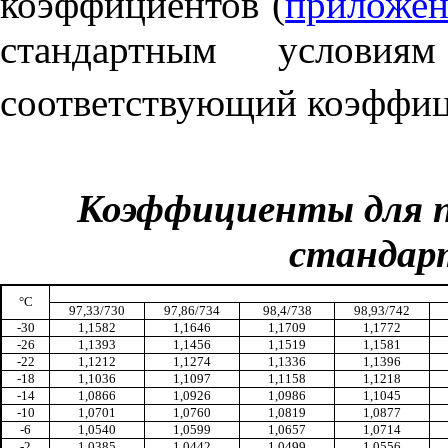
коэффициентов (
приложен
стандартным услови
соответствующий коэффиц
Коэффициенты для пр
стандар
°
С
97,33/730
97,86/734
98,4/738
98,93/742
-30
1,1582
1,1646
1,1709
1,1772
-26
1,1393
1,1456
1,1519
1,1581
-22
1,1212
1,1274
1,1336
1,1396
-18
1,1036
1,1097
1,1158
1,1218
-14
1,0866
1,0926
1,0986
1,1045
-10
1,0701
1,0760
1,0819
1,0877
-6
1,0540
1,0599
1,0657
1,0714
-2
1,0385
1,0442
1,0499
1,0556