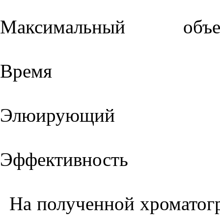
Максимальный об
Время у
Элюирую
Эффективн
На полученной хроматог