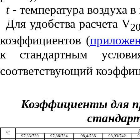
t
- температура воздуха в
Для удобства расчета
V
2
коэффициентов (
приложен
к стандартным услов
соответствующий коэффиц
Коэффициенты для пр
стандарт
Д
°
С
97,33/730
97,86/734
98,4/738
98,93/742
9