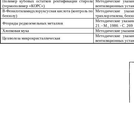
Полимер кубовых остатков ректификации стирола
Методические указа
(термополимер «КОРС»)
вентиляционных установо
В-
Ф
енилэтиламидхлоруксусная кислота (контроль по
Методические указа
бензолу)
трихлорэтилена, бензола
Методические указан
Фториды редкоземельных металлов
21. - М., 1986. - С. 269
Хлопковая мука
Методические указания
Методические указа
Целлюлоза микрокристаллическая
вентиляционных установо