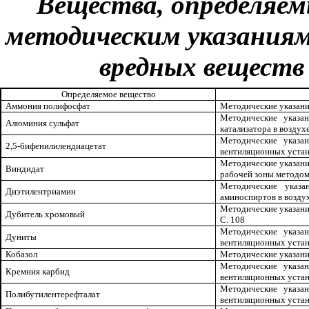
Вещества, определяе
методическим указания
вредных веществ 
Определяемое вещество
Аммония полифосфат
Методические указания 
Методические указа
Алюминия сульфат
катализатора в воздухе, 
Методические указа
2,5-бифенилилендиацетат
вентиляционных установо
Методические указания
Виндидат
рабочей зоны методом п
Методические указ
Диэтилентриамин
аминоспиртов в воздухе
Методические указания
Дубитель хромовый
С. 108
Методические указа
Дуниты
вентиляционных установо
Кобазол
Методические указания 
Методические указа
Кремния карбид
вентиляционных установо
Методические указа
Полибутилентерефталат
вентиляционных установо