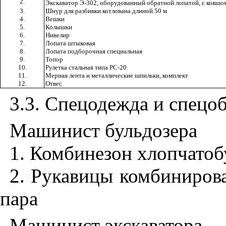
2.
Экскаватор Э-302, оборудованный обратной лопатой, с ковшом
3.
Шнур для разбивки котлована длиной 50 м
4.
Вешки
5.
Колышки
6.
Нивелир
7.
Лопата штыковая
8.
Лопата подборочная специальная
9.
Топор
10.
Рулетка стальная типа РС-20
11.
Мерная лента и металлические шпильки, комплект
12.
Отвес
3.3
. Спецодежда и спецоб
Машинист бульдозера
1
. Комбинезон хлопчато
2
. Рукавицы комбиниров
пара
Машинист экскаватора