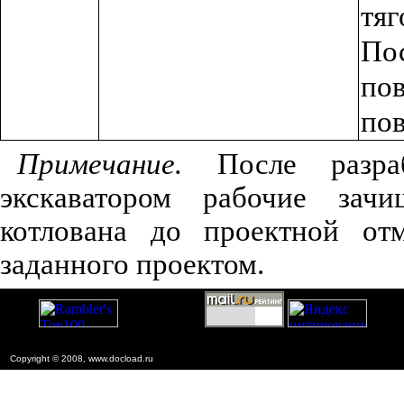
тя
По
по
пов
Примечание.
После разра
экскаватором рабочие зач
котлована до проектной от
заданного проектом.
Copyright © 2008, www.docload.ru