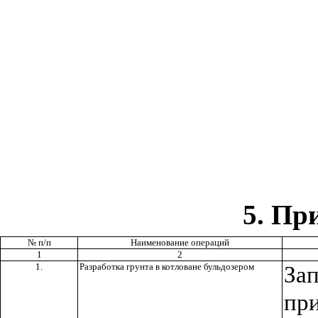
5
. Пр
№ п/п
Наименование операций
1
2
1.
Разработка грунта в котловане бульдозером
За
пр