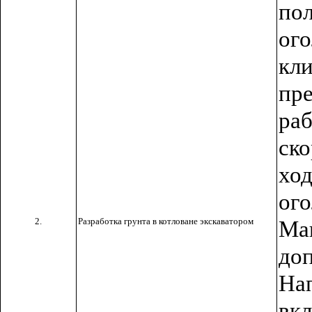
по
ого
кл
пр
ра
ско
хо
ого
2.
Разработка грунта в котловане экскаватором
Ма
до
На
вкл