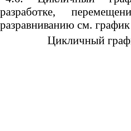
разработке,
перемещ
разравниванию см. графи
Цикличный графи