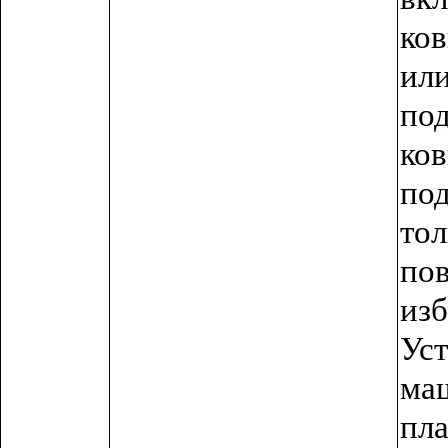
ко
ил
по
ко
по
то
пов
из
Ус
ма
пл