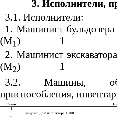
3
. Исполнители, п
3.1
. Исполнители:
1
. Машинист бульдозера
(М
)
1
1
2
. Машинист экскаватор
(М
)
1
2
3.2
. Машины, обор
приспособления, инвентар
№ п/п
Наи
1
1.
Бульдозер ДЗ-8 на тракторе Т-100