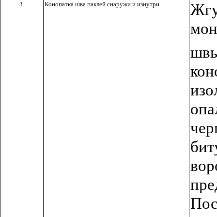
3.
Конопатка шва паклей снаружи и изнутри
Жг
мо
швы
кон
из
оп
чер
би
во
пре
Пос