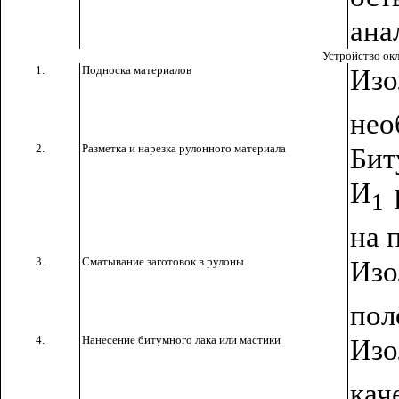
ана
Устройство ок
1.
Подноска материалов
Из
нео
2.
Разметка и нарезка рулонного материала
Бит
И
р
1
на 
3.
Сматывание заготовок в рулоны
Из
пол
4.
Нанесение битумного лака или мастики
Изо
ка