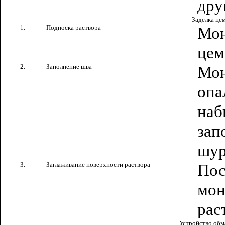
дру
Заделка це
1.
Подноска раствора
Мо
цем
2.
Заполнение шва
Мон
оп
наб
зап
шур
3.
Заглаживание поверхности раствора
Пос
мон
рас
Устройство обм