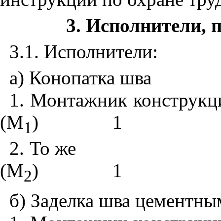
3
. Исполнители, 
3.1
. Исполнители:
а) Конопатка шва
1
. Монтажник конструкц
(М
)
1
1
2
. То же
(М
)
1
2
б) Заделка шва цементны