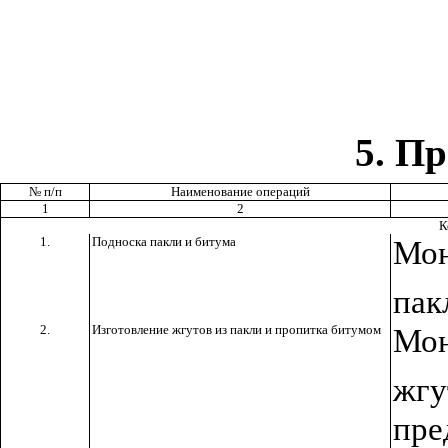
5
. П
№ п/п
Наименование операций
1
2
К
1.
Подноска пакли и битума
Мо
пак
2.
Изготовление жгутов из пакли и пропитка битумом
Мо
жг
пре