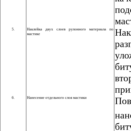
под
мас
5.
Наклейка двух слоев рулонного материала по
На
мастике
раз
ул
би
вто
при
6.
Нанесение отдельного слоя мастики
Пов
на
бит