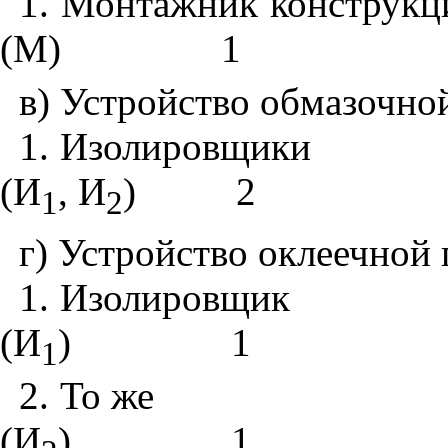
1
. Монтажник конструкц
(М)
1
в) Устройство обмазочно
1
. Изолировщики
(И
, И
)
2
1
2
г) Устройство оклеечной
1
. Изолировщик
(И
)
1
1
2
. То же
(И
)
1