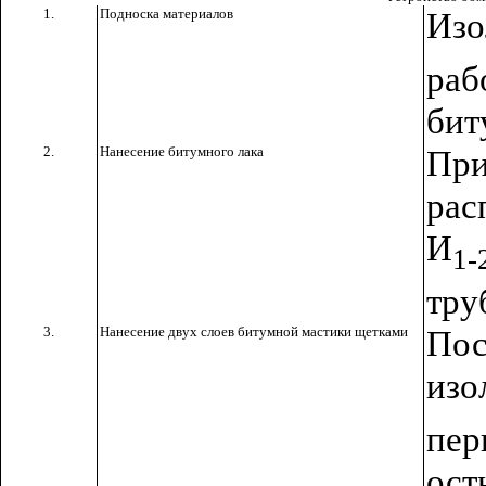
1.
Подноска материалов
Из
ра
бит
2.
Нанесение битумного лака
Пр
рас
И
1-
тру
3.
Нанесение двух слоев битумной мастики щетками
Пос
из
пер
ос