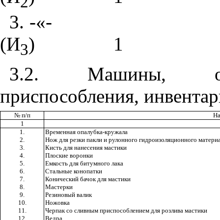
2
3
. -«-
(И
)
1
3
3.2
. Машины, обор
приспособления, инвентар
№ п/п
На
1
1.
Временная опалубка-кружала
2.
Нож для резки пакли и рулонного гидроизоляционного матери
3.
Кисть для нанесения мастики
4.
Плоские воронки
5.
Емкость для битумного лака
6.
Стальные конопатки
7.
Конический бачок для мастики
8.
Мастерки
9.
Резиновый валик
10.
Ножовка
11.
Черпак со сливным приспособлением для розлива мастики
12.
Ведра