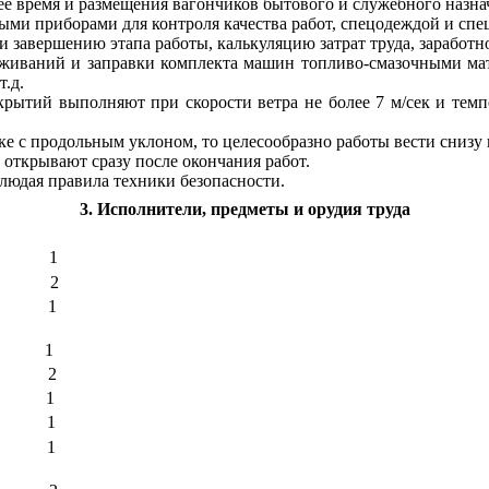
е время и размещения вагончиков бытового и служебного назна
ыми приборами для контроля качества работ, спецодеждой и спе
ли завершению этапа работы, калькуляцию затрат труда, заработн
уживаний и заправки комплекта машин топливо-смазочными мат
.д.
рытий выполняют при скорости ветра не более 7 м/сек и тем
ке с продольным уклоном, то целесообразно работы вести снизу 
открывают сразу после окончания работ.
людая правила техники безопасности.
3
. Исполнители, предметы и орудия труда
1
2
1
1
2
1
1
1