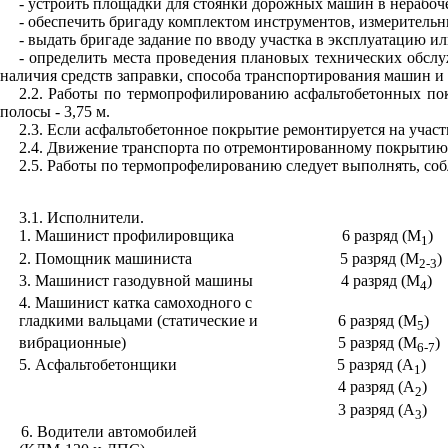
- устроить площадки для стоянки дорожных машин в нерабоче
- обеспечить бригаду комплектом инструментов, измерительн
- выдать бригаде задание по вводу участка в эксплуатацию и
- определить места проведения плановых технических обсл
наличия средств заправки, способа транспортирования машин и т
2.2
. Работы по термопрофилированию асфальтобетонных пок
полосы - 3,75 м.
2.3
. Если асфальтобетонное покрытие ремонтируется на участ
2.4
. Движение транспорта по отремонтированному покрытию 
2.5
. Работы по термопрофелированию следует выполнять, соб
3.1
. Исполнители.
1
. Машинист профилировщика
6 разряд (М
)
1
2
. Помощник машиниста
5 разряд (М
)
2-3
3
. Машинист газодувной машины
4 разряд (М
)
4
4
. Машинист катка самоходного с
гладкими вальцами (статические и
6 разряд (М
)
5
вибрационные)
5 разряд (М
)
6-7
5
. Асфальтобетонщики
5 разряд (А
)
1
4
разряд (А
)
2
3
разряд (А
)
3
6
. Водители автомобилей