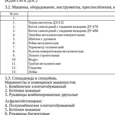
(КДМ-130 и ДПС)
3.2
. Машины, оборудование, инструменты, приспособления, и
№ п/п
1
1.
Термосмеситель ДЭ-232
2.
Каток самоходный с гладкими вальцами ДУ-47Б
3.
Каток самоходный с гладкими вальцами ДУ-48Б
4.
Линейка металлическая измерительная
5.
Шаблон с уровнем
6.
Рейка металлическая
7.
Термометр технический
8.
Рулетка измерительная металлическая
9.
Лопата строительная
10.
Ведро
11.
Грабли металлические
12.
Гладилка
13.
Лейка
3.3
. Спецодежда и спецобувь.
Машинисты и помощники машинистов:
1
.
Комбинезон хлопчатобумажный
2
.
Ботинки кожаные
3
.
Рукавицы комбинированные двупалые
Асфальтобетонщики:
4
.
Полукомбинезон хлопчатобумажный
5
.
Ботинки кожаные
6
.
Рукавицы брезентовые