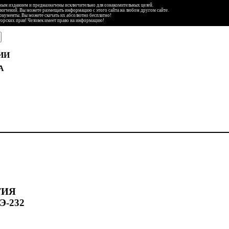
ьным изданием и предназначены исключительно для ознакомительных целей.
аничений. Вы можете размещать информацию с этого сайта на любом другом сайте.
документы. Вы можете скачать их абсолютно бесплатно!
торских прав! Человек имеет право на информацию!
ИИ
А
ТИЯ
-232