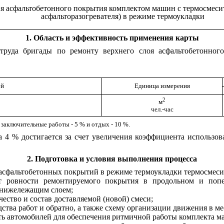
я асфальтобетонного покрытия комплектом машин с термосмесит
асфальторазогревателя) в режиме термоукладки
1
. Область и эффективность применения карты
 труда бригады по ремонту верхнего слоя асфальтобетонно
ей
Единица
измерения
2
м
чел.-час
 заключительные работы - 5 % и отдых - 10 %.
 4 % достигается за счет увеличения коэффициента использо
2
. Подготовка и условия выполнения процесса
асфальтобетонных покрытий в режиме термоукладки термосмесит
 ровности ремонтируемого покрытия в продольном и попер
 нижележащим слоем;
ество и состав доставляемой (новой) смеси;
ства работ и обратно, а также схему организации движения в ме
сть автомобилей для обеспечения ритмичной работы комплекта м