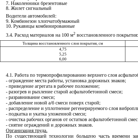
7
.
Наколенники брезентовые
8
.
Жилет сигнальный
Водители автомобилей:
9
.
Комбинезон хлопчатобумажный
10
.
Рукавицы комбинированные
2
3.4
. Расход материалов на 100 м
восстановленного покрытия
Толщина восстановленного слоя покрытия,
см
4,75
5,25
6,00
4.1
. Работа по термопрофилированию верхнего слоя асфальт
- ограждение места работы, установка дорожных знаков;
- приведение агрегата в рабочее положение;
- разогрев и рыхление старой асфальтобетонной смеси;
- разравнивание смеси;
- добавление новой а/б смеси поверх старой;
- распределение и уплотнение регенерируемого слоя вибропл
- подкатка и укатка уложенной смеси;
- очистка рабочих органов от остатков асфальтобетонной смес
- снятие ограждений и дорожных знаков.
Организация труда.
По существующей технологии большую часть времени зан