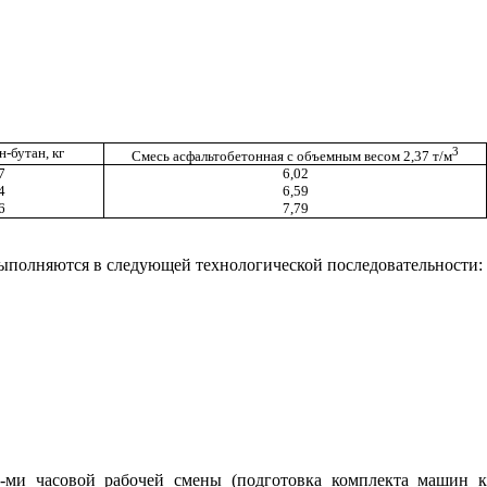
3
-бутан, кг
Смесь асфальтобетонная с объемным весом 2,37 т/м
7
6,02
4
6,59
6
7,79
выполняются в следующей технологической последовательности:
-ми часовой рабочей смены (подготовка комплекта машин к