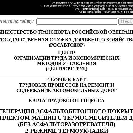
Все документы, размещенные на этом сайте, не являются их официал
Электронные копии этих документов могут распространяться без всяких огр
Это некоммерческий сайт и здесь не продаются 
Содержимое сайта не нарушает чьих-либо ав
Поиск по сайту:
ИНИСТЕРСТВО ТРАНСПОРТА РОССИЙСКОЙ ФЕДЕРАЦ
ГОСУДАРСТВЕННАЯ СЛУЖБА ДОРОЖНОГО ХОЗЯЙСТВ
(РОСАВТОДОР)
ЦЕНТР
ОРГАНИЗАЦИИ ТРУДА И ЭКОНОМИЧЕСКИХ
МЕТОДОВ УПРАВЛЕНИЯ
(ЦЕНТРОРГТРУД)
СБОРНИК КАРТ
ТРУДОВЫХ ПРОЦЕССОВ НА РЕМОНТ И
СОДЕРЖАНИЕ АВТОМОБИЛЬНЫХ ДОРОГ
КАРТА ТРУДОВОГО ПРОЦЕССА
ГЕНЕРАЦИЯ АСФАЛЬТОБЕТОННОГО ПОКРЫ
ПЛЕКТОМ МАШИН С ТЕРМОСМЕСИТЕЛЕМ ДЭ
(БЕЗ АСФАЛЬТОРАЗОГРЕВАТЕЛЯ)
В РЕЖИМЕ ТЕРМОУКЛАДКИ