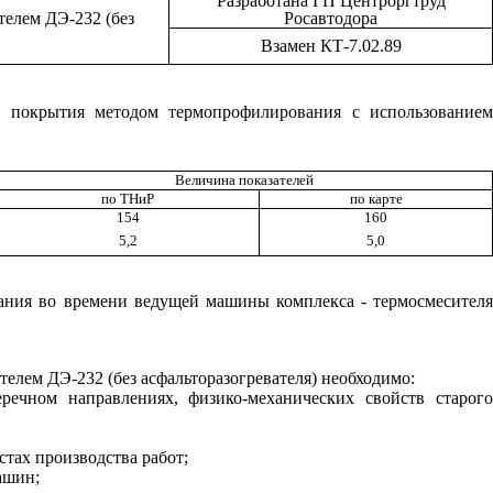
Разработана ГП Центроргтруд
елем ДЭ-232 (без
Росавтодора
Взамен КТ-7.02.89
го покрытия методом термопрофилирования с использованием
Величина показателей
по ТНиР
по карте
154
160
5,2
5,0
вания во времени ведущей машины комплекса - термосмесителя
елем ДЭ-232 (без асфальторазогревателя) необходимо:
ечном направлениях, физико-механических свойств старого
стах производства работ;
ашин;