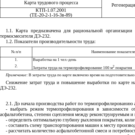
Карта трудового процесса
Регенераци
КТП-1.07.2001
(ТЕ-20-2-1-16-3в-89)
1.1
. Карта предназначена для рациональной организации
термосмесителя ДЭ-232.
1.2
. Показатели производительности труда:
№
п/п
Наименование показател
1.
Выработка на 1 чел.-день
2.
2
Затраты труда на термопрофилирование 100 м
покрытия
Примечание:
В затраты труда по карте включено время на подготовительно
Снижение затрат труда и повышение выработки по карте на
ДЭ-232.
2.1
. До начала производства работ по термопрофилированию 
- выбрать режим термопрофилирования в зависимости от
асфальтобетона, степени сцепления между реконструируемым и
- определить оптимальную глубину рыхления покрытия, колич
- составить схему транспортирования машин к месту производ
- рассчитать количество асфальтобетонной смеси и потребно