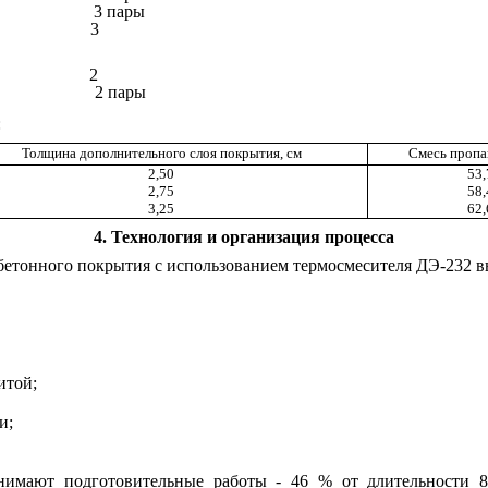
3 пары
3
2
2 пары
:
Толщина дополнительного слоя покрытия, см
Смесь пропан
2,50
53,
2,75
58,
3,25
62,
4
. Технология и организация процесса
обетонного покрытия с использованием термосмесителя ДЭ-232 
итой;
и;
имают подготовительные работы - 46 % от длительности 8