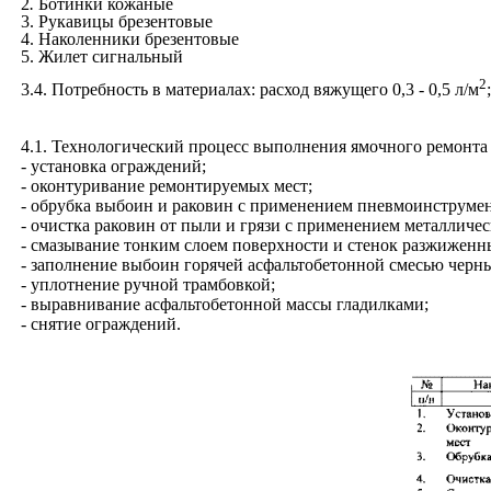
2
.
Ботинки кожаные
3
.
Рукавицы брезентовые
4
.
Наколенники брезентовые
5
.
Жилет сигнальный
2
3.4
. Потребность в материалах: расход вяжущего 0,3 - 0,5 л/м
4.1
. Технологический процесс выполнения ямочного ремонта
- установка ограждений;
- оконтуривание ремонтируемых мест;
- обрубка выбоин и раковин с применением пневмоинструмент
- очистка раковин от пыли и грязи с применением металличе
- смазывание тонким слоем поверхности и стенок разжижен
- заполнение выбоин горячей асфальтобетонной смесью черн
- уплотнение ручной трамбовкой;
- выравнивание асфальтобетонной массы гладилками;
- снятие ограждений.