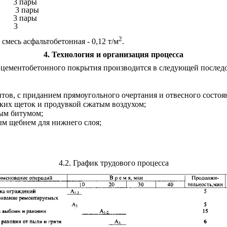
3 пары
3 пары
3 пары
3
2
; смесь асфальтобетонная - 0,12 т/м
.
4
. Технология и организация процесса
 цементобетонного покрытия производится в следующей последо
ов, с приданием прямоугольного очертания и отвесного состоян
ских щеток и продувкой сжатым воздухом;
ным битумом;
ым щебнем для нижнего слоя;
4.2
. График трудового процесса