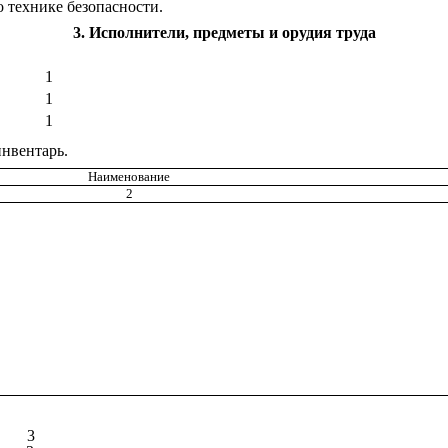
о
технике безопасности.
3
. Исполнители, предметы и орудия труда
1
1
1
нвентарь.
Наименование
2
3