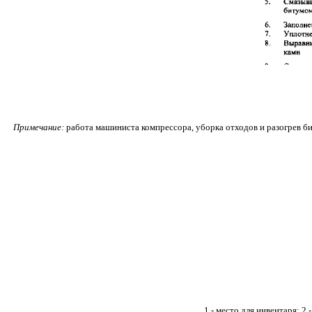
Примечание:
работа машиниста компрессора, уборка отходов и разогрев 
1
- место для инвентаря; 2 