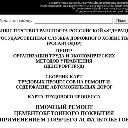
Все документы, размещенные на этом сайте, не являются их официал
Электронные копии этих документов могут распространяться без всяких огр
Это некоммерческий сайт и здесь не продаются 
Содержимое сайта не нарушает чьих-либо ав
Поиск по сайту:
ИНИСТЕРСТВО ТРАНСПОРТА РОССИЙСКОЙ ФЕДЕРАЦ
ГОСУДАРСТВЕННАЯ СЛУЖБА ДОРОЖНОГО ХОЗЯЙСТВ
(РОСАВТОДОР)
ЦЕНТР
ОРГАНИЗАЦИИ ТРУДА И ЭКОНОМИЧЕСКИХ
МЕТОДОВ УПРАВЛЕНИЯ
(ЦЕНТРОРГТРУД)
СБОРНИК КАРТ
ТРУДОВЫХ ПРОЦЕССОВ НА РЕМОНТ И
СОДЕРЖАНИЕ АВТОМОБИЛЬНЫХ ДОРОГ
КАРТА ТРУДОВОГО ПРОЦЕССА
ЯМОЧНЫЙ РЕМОНТ
ЦЕМЕНТОБЕТОННОГО ПОКРЫТИЯ
 ПРИМЕНЕНИЕМ ГОРЯЧЕГО АСФАЛЬТОБЕТО