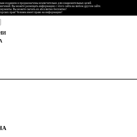
ьным изданием и предназначены исключительно для ознакомительных целей.
аничений. Вы можете размещать информацию с этого сайта на любом другом сайте.
документы. Вы можете скачать их абсолютно бесплатно!
торских прав! Человек имеет право на информацию!
ИИ
А
НА