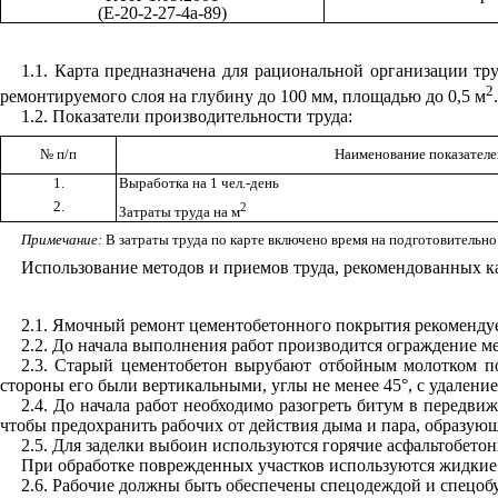
(Е-20-2-27-4а-89)
1.1
. Карта предназначена для рациональной организации т
2
ремонтируемого слоя на глубину до 100 мм, площадью до 0,5 м
.
1.2
.
Показатели производительности труда:
№
п/п
Наименование показателе
1.
Выработка на 1 чел.-день
2.
2
Затраты труда на м
Примечание:
В затраты труда по карте включено время на подготовительно
Использование методов и приемов труда, рекомендованных ка
2.1
. Ямочный ремонт цементобетонного покрытия рекомендует
2.2
. До начала выполнения работ производится ограждение м
2.3
. Старый цементобетон вырубают отбойным молотком по
стороны его были вертикальными, углы не менее 45°, с удаление
2.4
. До начала работ необходимо разогреть битум в передви
чтобы предохранить рабочих от действия дыма и пара, образую
2.5
. Для заделки выбоин используются горячие асфальтобетонн
При обработке поврежденных участков используются жидкие 
2.6
. Рабочие должны быть обеспечены спецодеждой и спецоб