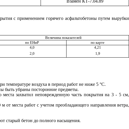
Взамен КТ-7.04.89
крытия с применением горячего асфальтобетоны путем вырубки
Величина показателей
по ЕНиР
по карте
4,0
4,21
2,0
1,9
 температуре воздуха в период работ не ниже 5 °С.
жны быть убраны посторонние предметы.
места захватил неповрежденную часть покрытия на 3 - 5 см,
0 м от места работ с учетом преобладающего направления ветра,
яют старый бетон до полного насыщения.