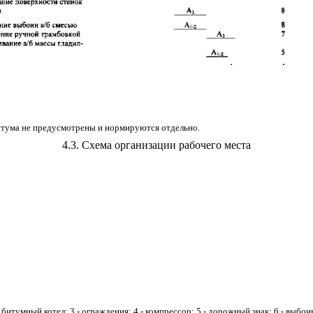
битума не предусмотрены и нормируются отдельно.
4.3
. Схема организации рабочего места
- битумный котел; 3 - ограждения; 4 - компрессор; 5 - дорожный знак; 6 - выб