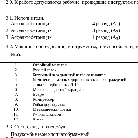
2.9
. К работе допускаются рабочие, прошедшие инструктаж п
3.1
. Исполнители.
1
. Асфальтобетонщик
4 разряд (А
)
1
2
. Асфальтобетонщик
3 разряд (А
)
2
3
. Асфальтобетонщик
1 разряд (А
)
3
3.2
. Машины, оборудование, инструменты, приспособления, и
№ п/п
1
1.
Отбойный молоток
2.
Ручной каток
3.
Битумный передвижной котел со шлангом
4.
Комплект временных дорожных знаков и ограждений
5.
Лопата подборочная ЛП-2
6.
Мелок или цветной карандаш
7.
Ведро
8.
Компрессор
9.
Рейка двутавровая
10.
Металлическая щетка
11.
Ручная гладилка
12.
Кисть
3.3
. Спецодежда и спецобувь.
1
.
Полукомбинезон хлопчатобумажный