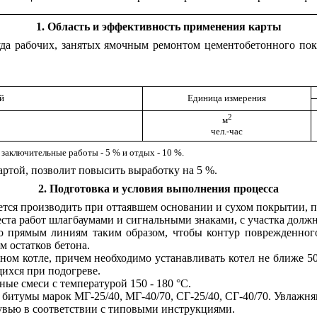
1
. Область и эффективность применения карты
руда рабочих, занятых ямочным ремонтом цементобетонного по
й
Единица
измерения
2
м
чел.-час
 заключительные работы - 5 %
и отдых - 10 %.
ртой, позволит повысить выработку на 5 %.
2
. Подготовка и условия выполнения процесса
ся производить при оттаявшем основании и сухом покрытии, при
еста работ шлагбаумами и сигнальными знаками, с участка дол
 прямым линиям таким образом, чтобы контур поврежденного 
м остатков бетона.
жном котле, причем необходимо устанавливать котел не ближе 5
щихся при подогреве.
ые смеси с температурой 150 - 180 °С.
битумы марок МГ-25/40, МГ-40/70, СГ-25/40, СГ-40/70. Увлажн
увью в соответствии с типовыми инструкциями.