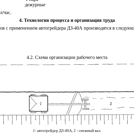
дежурные
л/час.
4
. Технология процесса и организация труда
лов с применением автогрейдера ДЗ-40А производятся в следующ
4.2
. Схема организации рабочего места
1-
автогрейдер ДЗ-40А, 2 - сне
ж
ный вал.