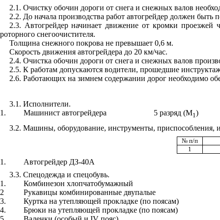
2
.1
.
Очистку обочин дороги от снега и снежных валов необход
2.2
. До начала производства работ автогрейдер должен быть п
2.3
. Автогрейдер начинает движение от кромки проезжей ч
роторного снегоочистителя.
Толщина снежного покрова не превышает 0,6 м.
Скорость движения автогрейдера до 20 км/час.
2.4
. Очистка обочин дороги от снега и снежных валов произво
2.5
. К работам допускаются водители, прошед
ш
ие инструктаж
2.6
. Работающих на зимнем содержании дорог необходимо об
3.1
. Исполнители.
1
.
Машинист автогрейдера
5 разряд (
М
)
1
3
.2
. М
ашины, оборудование, инструменты, приспособления, и
№ п/п
1
1.
Автогрейдер ДЗ-40А
3.3
. Спецодежда и спецобувь.
1
.
Комбинезон хлопчатобумажный
2
Рукавиц
ы
комбинированные двупалые
3
.
Куртка на утепляющей прокладке (по поясам)
4
.
Брюки на утепляющей прокладке (по поясам)
5
.
Валенки (особый и
IV
пояс)