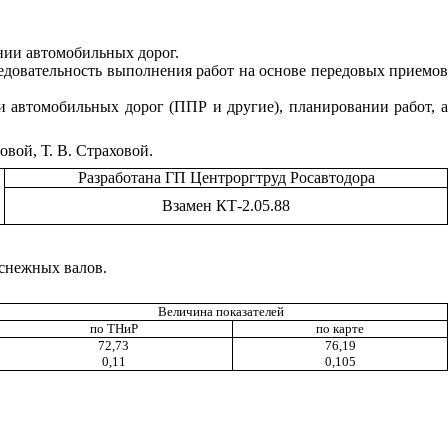
нии автомобильных дорог.
едовательность выполнения работ на основе передовых приемов
и автомобильных дорог (П
П
Р и другие), планировании работ, 
вой, Т. В. Страховой.
Разработана ГП Центрор
гт
руд Росавтодора
Взамен КТ-2.05.88
 снежных валов.
Величина показателей
по ТНиР
по карте
72,73
76,19
0,11
0,105