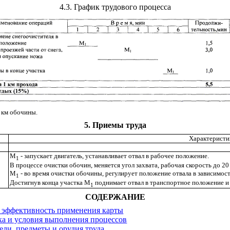
4.3
. График трудового процесса
 км обочины.
5
. Приемы труда
Характеристи
М
- запускает двигатель, устанавливает отвал в рабочее положение.
1
В процессе очистки обочин, меняется угол захвата, рабочая скорость до 20 
М
- во время очистки обочины, регулирует положение отвала в зависимос
1
Достигнув конца участка М
поднимает отвал в транспортное положение и 
1
СОДЕРЖАНИЕ
и эффективность применения карты
ка и условия выполнения процессов
ели, предметы и орудия труда