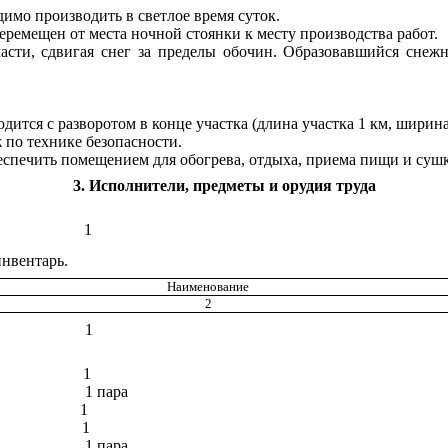
имо производить в светлое время суток.
еремещен от места ночной стоянки к месту производства работ.
асти, сдвигая снег за пределы обочин. Образовавшийся снеж
дится с разворотом в конце участка (длина участка 1 км, ширина
 по технике безопасности.
еспечить помещением для обогрева, отдыха, приема пищи и сушк
3
. Исполнители, предметы и орудия труда
1
нвентарь.
Наименование
2
1
1
1 пара
1
1
1 пара