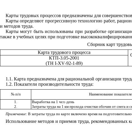
Карты трудовых процессов предназначены для совершенствов
Карты определяют прогрессивную технологию работ, рациона
и методов труда.
Карты могут быть использованы при разработке организац
также в учебных целях при подготовке высококвалифицированн
Сборник карт трудовы
Карта трудового процесса
КТ
П
-3.
0
5
-
200
1
(Т
Н
I
-
XV
-92
-1-
89)
1.1
.
Карта предназначена для рациональной организации труда
1.
2
. Показатели производительности труда:
№ п/п
Наименование показател
1.
Выработка на 1 чел.-день
2.
Затраты труда на 1 км прохода очистки обочин от снега и 
Примечание:
В затраты труда по карте включено время на подготовительно
Использование методов и приемов труда, рекомендованных ка