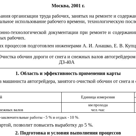
Москва, 2001 г.
ания организации труда рабочих, занятых на ремонте и содержа
льное использование рабочего времени, технологическую посл
ионно-технологической документации при ремонте и содержани
ых рабочих.
х процессов подготовлен инженерами А. И. Анашко, Е. В. Купцо
Очистка обочин дороги от снега и снежных валов автогрейдером
ДЗ-40А
1
. Область и эффективность применения карты
 машиниста автогрейдера, занятого очисткой обочин от снега и
ей
Единица измерения
км прохода
снежных валов
чел.-час
-заключительные работы - 5 % и отдых -
10
%.
ртой, позволит повысить выработку до 5 %.
2
. Подготовка и условия выполнения процессов