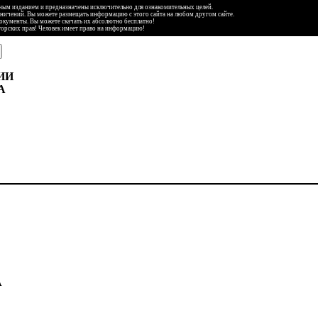
ьным изданием и предназначены исключительно для ознакомительных целей.
аничений. Вы можете размещать информацию с этого сайта на любом другом сайте.
документы. Вы можете скачать их абсолютно бесплатно!
торских прав! Человек имеет право на информацию!
ИИ
А
А