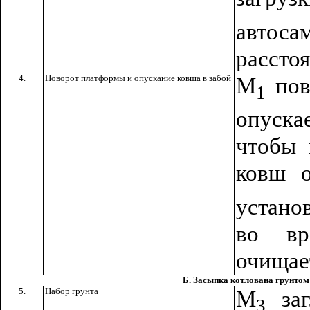
автоса
рассто
4.
Поворот платформы и опускание ковша в забой
М
пов
1
опуска
чтобы 
ковш о
устано
во вр
очищае
Б. Засыпка котлована грунтом
5.
Набор грунта
М
заг
3