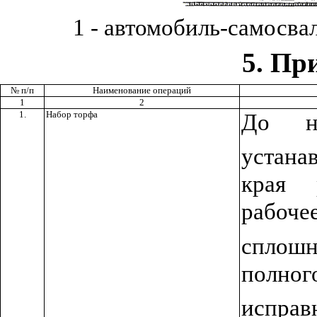
1
- автомобиль-самосвал;
5
. Пр
№ п/п
Наименование операций
1
2
1.
Набор торфа
До н
устанав
края 
рабоч
сплош
полног
испра