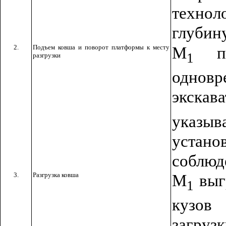
техно
глубину
2.
Подъем ковша и поворот платформы к месту
М
по
1
разгрузки
однов
экскав
указыв
устан
соблюд
3.
Разгрузка ковша
М
выгр
1
кузов
загру