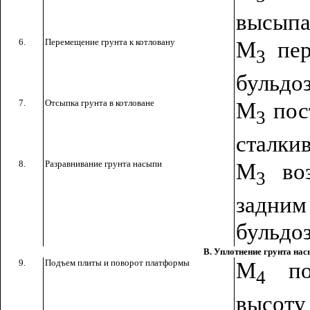
высыпа
6.
Перемещение грунта к котловану
М
пер
3
бульдоз
7.
Отсыпка грунта в котловане
М
пост
3
сталкив
8.
Разравнивание грунта насыпи
М
воз
3
задни
бульдоз
В. Уплотнение грунта на
9.
Подъем плиты и поворот платформы
М
под
4
высоту