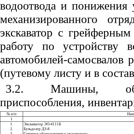
водоотвода и понижения 
механизированного отря
экскаватор с грейферны
работу по устройству в
автомобилей-самосвалов 
(путевому листу и в состав
3.2
. Машины, обор
приспособления, инвентар
№ п/п
Наи
1
1.
Экскаватор ЭО-4111Б
2.
Бульдозер ДЗ-8
3.
Сменное оборудование к экскаватору: