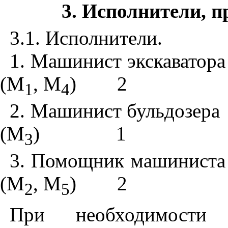
3
. Исполнители, п
3.1
. Исполнители.
1
. Машинист экскаватора
(М
, М
)
2
1
4
2
. Машинист бульдозера
(М
)
1
3
3
. Помощник машиниста 
(М
, М
)
2
2
5
При необходимости у