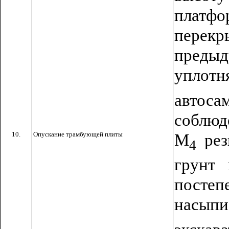
платфо
перекр
предыду
уплотн
автосам
соблюд
10.
Опускание трамбующей плиты
М
рез
4
грунт 
постеп
насыпи