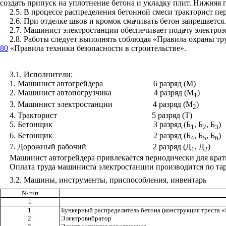
создать припуск на уплотнение бетона и укладку плит. Нижняя
2.5
. В процессе распределения бетонной смеси тракторист пе
2.6
. При отделке швов и кромок смачивать бетон запрещается.
2.7
. Машинист электростанции обеспечивает подачу электроэ
2.8
. Работы следует выполнять соблюдая «Правила охраны тр
80
«Правила техники безопасности в строительстве».
3.1
. Исполнители:
1
. Машинист автогрейдера
6 разряд (М)
2
. Машинист автопогрузчика
4 разряд (М
)
1
3
. Машинист электростанции
4 разряд (М
)
2
4
. Тракторист
5 разряд (Т)
5
. Бетонщик
3 разряд (Б
, Б
, Б
)
1
2
3
6
. Бетонщик
2 разряд (Б
, Б
, Б
)
4
5
6
7
. Дорожный рабочий
2 разряд (Д
, Д
)
1
2
Машинист автогрейдера привлекается периодически для крат
Оплата труда машиниста электростанции производится по та
3.2
. Машины, инструменты, приспособления, инвентарь
№ п/п
1
1.
Бункерный распределитель бетона (конструкция
треста 
2.
Электровибратор