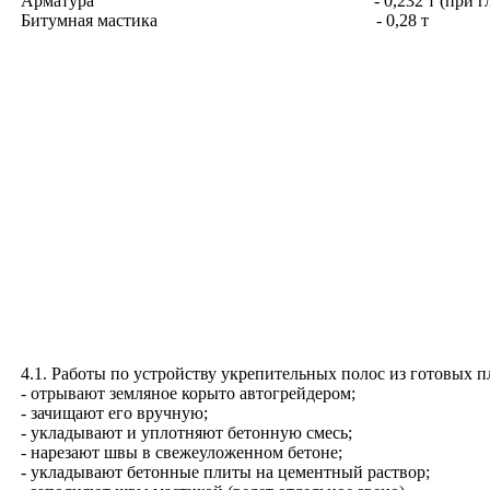
Арматура
- 0,232 т (при 
Битумная мастика
- 0,28 т
4.1
. Работы по устройству укрепительных полос из готовых п
- отрывают земляное корыто автогрейдером;
- зачищают его вручную;
- укладывают и уплотняют бетонную смесь;
- нарезают швы в свежеуложенном бетоне;
- укладывают бетонные плиты на цементный раствор;