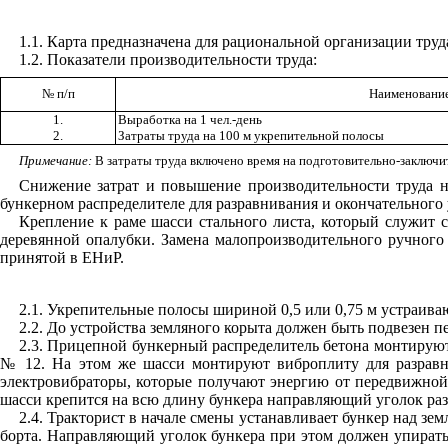
1.1
. Карта предназначена для рациональной организации труд
1.2
. Показатели производительности труда:
№ п/п
Наименование
1.
Выработка на 1 чел.-день
2.
Затраты труда на 100 м укрепительной полосы
Примечание:
В затраты труда включено время на подготовительно-заключит
Снижение затрат и повышение производительности труда на
бункерном
распределителе для разравнивания и окончательного
Крепление к раме шасси стального листа, который служит 
деревянной опалубки. Замена малопроизводительного ручного
принятой в ЕНиР.
2.1
. Укрепительные полосы шириной 0,5 или 0,75 м устраива
2.2
. До устройства земляного корыта должен быть подвезен п
2.3
. Прицепной бункерный распределитель бетона монтируют
№ 12. На этом же шасси
монтируют виброплиту для разравн
электровибраторы, которые получают энергию от передвижной 
шасси крепится на всю длину бункера направляющий уголок ра
2.4
. Тракторист в начале смены устанавливает бункер над зе
борта. Направляющий уголок бункера при этом должен упиратьс