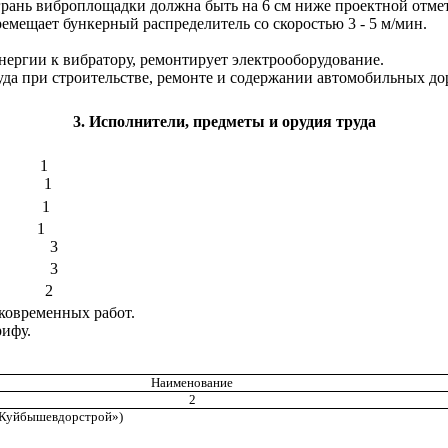
 грань виброплощадки должна быть на 6 см ниже проектной отме
ремещает бункерный распределитель со скоростью 3 - 5 м/мин.
нергии к вибратору, ремонтирует электрооборудование.
уда при строительстве, ремонте и содержании автомобильных до
3
. Исполнители, предметы и орудия труда
1
1
1
1
3
3
2
ковременных работ.
рифу.
Наименование
2
«Куйбышевдорстрой»)