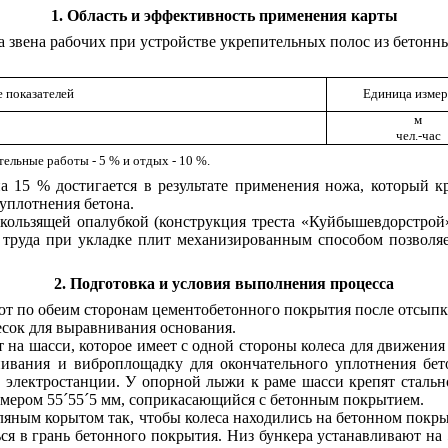
1
. Область и эффективность применения карты
а звена рабочих при устройстве укрепительных полос из бетонн
 показателей
Единица измер
м
чел.-час
ельные работы - 5 % и отдых - 10 %.
 15 % достигается в результате применения ножа, который к
 уплотнения бетона.
скользящей опалубкой (конструкция треста «Куйбышевдорстрой
 труда при укладке плит механизированным способом позволяе
2
. Подготовка и условия выполнения процесса
ют по обеим сторонам цементобетонного покрытия после отсыпк
есок для выравнивания основания.
 на шасси, которое имеет с одной стороны колеса для движени
ивания и виброплощадку для окончательного уплотнения бет
электростанции. У опорной лыжи к раме шасси крепят стально
змером 55
´
55
´
5 мм, соприкасающийся с бетонным покрытием.
мляным корытом так, чтобы колеса находились на бетонном покры
я в грань бетонного покрытия. Низ бункера устанавливают на 