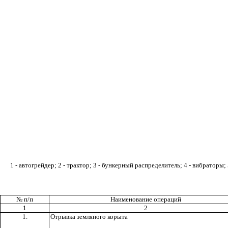
1
- автогрейдер; 2 - трактор; 3 - бункерный распределитель; 4 - вибраторы; 
№ п/п
Наименование операций
1
2
1.
Отрывка земляного корыта