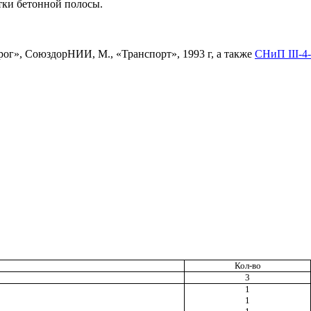
тки бетонной полосы.
рог», СоюздорНИИ, М., «Транспорт», 1993 г, а также
СНиП III-4
Кол-во
3
1
1