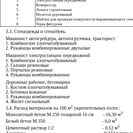
3.
Электростанция передвижная
4.
Компрессор
5.
Лопата строительная
6.
Молоток деревянный
7.
Шаблон для проверки поверхности выравнивающего сло
8.
Терка фигурная
3.3
. Спецодежда и спецобувь.
Машинист автогрейдера, автопогрузчика, тракторист
1
.
Комбинезон хлопчатобумажный
2
.
Рукавицы комбинированные двупалые
Машинист электростанции передвижной
1
.
Комбинезон хлопчатобумажный
2
.
Галоши резиновые
3
.
Перчатки резиновые
4
.
Рукавицы комбинированные
Дорожные рабочие, бетонщики
1
.
Костюм хлопчатобумажный
2
.
Ботинки кожаные
3
.
Рукавицы комбинированные
4
.
Жилет сигнальный
2
3.4
. Расход материалов на 100 м
укрепительных полос:
3
Монолитный бетон М 250 толщиной 16 см
- 16,30 м
3
Белый бетон М 350
- 6,0 м
3
Цементный раствор 1:2
- 0,12 м