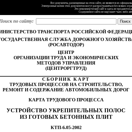
Все документы, размещенные на этом сайте, не являются их официал
Электронные копии этих документов могут распространяться без всяких огр
Это некоммерческий сайт и здесь не продаются 
Содержимое сайта не нарушает чьих-либо ав
Поиск по сайту:
ИНИСТЕРСТВО ТРАНСПОРТА РОССИЙСКОЙ ФЕДЕРАЦ
ГОСУДАРСТВЕННАЯ СЛУЖБА ДОРОЖНОГО ХОЗЯЙСТВ
(РОСАВТОДОР)
ЦЕНТР
ОРГАНИЗАЦИИ ТРУДА И ЭКОНОМИЧЕСКИХ
МЕТОДОВ УПРАВЛЕНИЯ
(ЦЕНТРОРГТРУД)
СБОРНИК КАРТ
ТРУДОВЫХ ПРОЦЕССОВ НА СТРОИТЕЛЬСТВО,
РЕМОНТ И СОДЕРЖАНИЕ АВТОМОБИЛЬНЫХ ДОРОГ
КАРТА ТРУДОВОГО ПРОЦЕССА
УСТРОЙСТВО УКРЕПИТЕЛЬНЫХ ПОЛОС
ИЗ ГОТОВЫХ БЕТОННЫХ ПЛИТ
КТП-6.05-2002