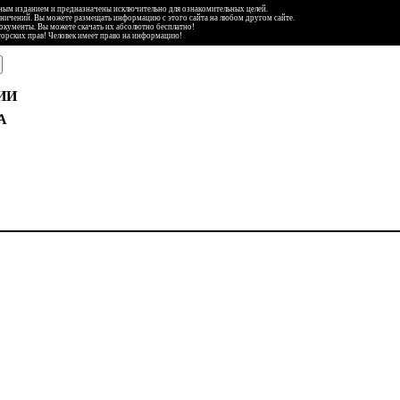
ьным изданием и предназначены исключительно для ознакомительных целей.
аничений. Вы можете размещать информацию с этого сайта на любом другом сайте.
документы. Вы можете скачать их абсолютно бесплатно!
торских прав! Человек имеет право на информацию!
ИИ
А