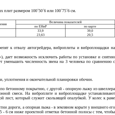
ых плит размером 100
´
50
´
6 или 100
´
75
´
6 см.
Величина показателей
ения
по ЕНиР
по карте
33,9
39,0
23,63
20,5
репят к отвалу автогрейдера, виброплиты и виброплощадки на
»), дает возможность исключить работы по установке и снятию
т уменьшить численность звена на 3 человека по сравнению с
и, уплотнения и окончательной планировки обочин.
я по бетонному покрытию, с другой - опорную лыжу из швеллера
онной смеси. На виброплите и виброплощадке устанавливаю
й лист, который служит скользящей опалубкой. У колес к раме
тии дороги, а опорная лыжа - в земляном корыте у внешнего его
5 - 6 см ниже проектной отметки бетонной полосы с тем, чтобы