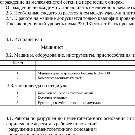
ограждение из мелкоячеистой сетки на переносных опорах.
Ограждение необходимо устанавливать ежедневно в начале с
2.3
. Необходимо следить за расстоянием между ударами плито
2.4
. К работе на машине допускается только квалифицирован
Так как оценочный уровень шума (90 ДБ) может быть превыше
3.1
. Исполнители
1.
Машинист
3.2
. Машины, оборудование, инструменты, приспособления, и
№ п/п
1
1.
Машина для разрушения бетона БТЗ-7000
2.
Комплект гаечных ключей
3.3. Спецодежда и спецобувь.
1.
Комбинезон хлопчатобумажный
2.
Ботинки кожаные
3.
Рукавицы комбинированные двупалые
4.1
. Работы по разрушению цементобетонного основания с и
- приведение агрегата в рабочее положение;
- разрушение цементобетонного основания;
- поворот машины в конце участка.