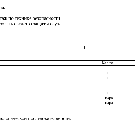
ия.
таж по технике безопасности.
овать средства защиты слуха.
1
Кол-во
3
1
1
1
1 пара
1 пара
ологической последовательности: