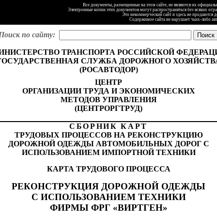
Все документы, размещенные на этом сайте, не являются их официал
Электронные копии этих документов могут распространяться без всяких огр
Это некоммерческий сайт и здесь не продаются 
Содержимое сайта не нарушает чьих-либо ав
Поиск по сайту:
ИНИСТЕРСТВО ТРАНСПОРТА РОССИЙСКОЙ ФЕДЕРАЦ
ГОСУДАРСТВЕННАЯ СЛУЖБА ДОРОЖНОГО ХОЗЯЙСТВ
(РОСАВТОДОР)
ЦЕНТР
ОРГАНИЗАЦИИ ТРУДА И ЭКОНОМИЧЕСКИХ
МЕТОДОВ УПРАВЛЕНИЯ
(ЦЕНТРОРГТРУД)
СБОРНИК КАРТ
ТРУДОВЫХ ПРОЦЕССОВ НА РЕКОНСТРУКЦИЮ
ДОРОЖНОЙ ОДЕЖДЫ АВТОМОБИЛЬНЫХ ДОРОГ С
ИСПОЛЬЗОВАНИЕМ ИМПОРТНОЙ ТЕХНИКИ
КАРТА ТРУДОВОГО ПРОЦЕССА
РЕКОНСТРУКЦИЯ ДОРОЖНОЙ ОДЕЖДЫ
С ИСПОЛЬЗОВАНИЕМ ТЕХНИКИ
ФИРМЫ ФРГ «ВИРТГЕН»