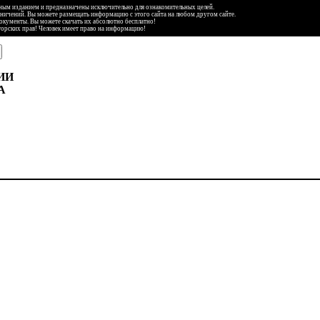
ьным изданием и предназначены исключительно для ознакомительных целей.
аничений. Вы можете размещать информацию с этого сайта на любом другом сайте.
документы. Вы можете скачать их абсолютно бесплатно!
торских прав! Человек имеет право на информацию!
ИИ
А