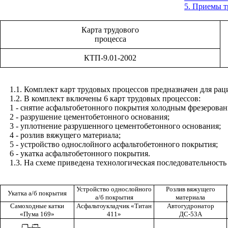
5. Приемы т
Карта трудового
процесса
КТП-9.01-2002
1.1
. Комплект карт трудовых процессов предназначен для ра
1.2
. В комплект включены 6 карт трудовых процессов:
1
- снятие асфальтобетонного покрытия холодным фрезерован
2
- разрушение цементобетонного основания;
3
- уплотнение разрушенного цементобетонного основания;
4
- розлив вяжущего материала;
5
- устройство однослойного асфальтобетонного покрытия;
6
- укатка асфальтобетонного покрытия.
1.3
. На схеме приведена технологическая последовательнос
Устройство однослойного
Розлив вяжущего
Укатка а/б покрытия
а/б покрытия
материала
Самоходные катки
Асфальтоукладчик «Титан
Автогудронатор
«Пума 169»
411»
ДС-53А