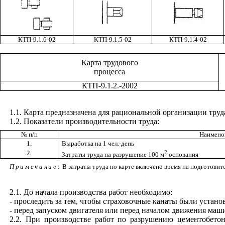
КТП-9.1.6-02
КТП-9.1.5-02
КТП-
9.1.4-02
Карта трудового
процесса
КТП-9.1.2.-2002
1.1
. Карта предназначена для рациональной организации тр
1.2
. Показатели производительности труда:
№ п/п
Наименов
1.
Выработка на 1 чел.-день
2
2.
Затраты труда на разрушение 100 м
основания
Примечание
:
В затраты труда по карте включено время на подготовит
2.1
. До начала производства работ необходимо:
- проследить за тем, чтобы страховочные канаты были устан
- перед запуском двигателя или перед началом движения маш
2.2
. При производстве работ по разрушению цементобетон