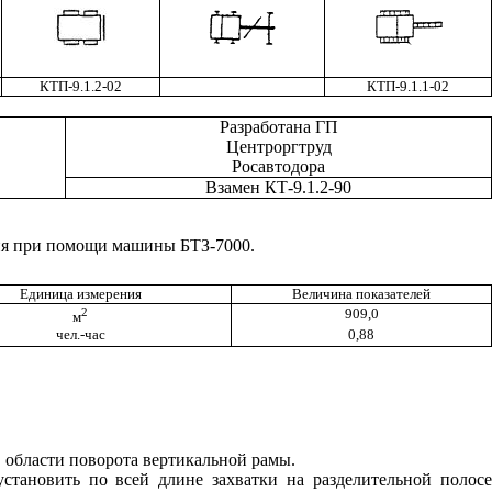
КТП-9.1.2-02
КТП-9.1.1-02
Разработана ГП
Центроргтруд
Росавтодора
Взамен КТ-9.1.2-90
ния при помощи машины БТЗ-7000.
Единица измерения
Величина показателей
2
909,0
м
чел.-час
0,88
в области поворота вертикальной рамы.
становить по всей длине захватки на разделительной полосе