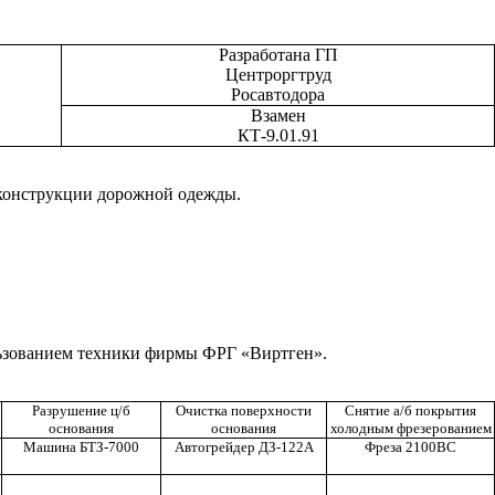
Разработана ГП
Центроргтруд
Росавтодора
Взамен
КТ-9.01.91
реконструкции дорожной одежды.
льзованием техники фирмы ФРГ «Виртген».
Разрушение ц/б
Очистка поверхности
Снятие а/б покрытия
основания
основания
холодным фрезерованием
Машина БТЗ-7000
Автогрейдер ДЗ-122А
Фреза 2100ВС