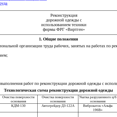
руда
Реконструкция
дорожной одежды с
использованием техники
фирмы ФРГ «Виртген»
1
. Общие положения
циональной организации труда рабочих, занятых на работах по 
ием;
ть выполнения работ по реконструкции дорожной одежды с испо
Технологическая схема реконструкции дорожной одежды
Очистка поверхности
Очистка поверхности
Укатка разрушенного ц/б
основания
основания
основания
КДМ-130
Автогрейдер ДЗ-122А
Виброкаток «Альфа
196В»