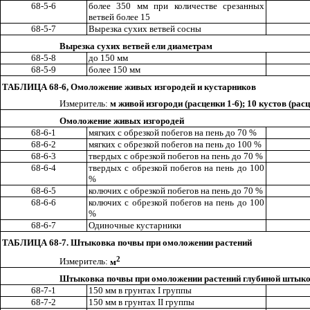
68-5-6
более 350 мм при количестве срезанных
ветвей более 15
68-5-7
Вырезка сухих ветвей сосны
Вырезка сухих ветвей ели диаметрам
68-5-8
до 150 мм
68-5-9
более 150 мм
ТАБЛИЦА 68-6, Омоложение живых изгородей и кустарников
Измеритель:
м живой изгороди (расценки 1-
6
); 10 к
у
стов (расц
Омоложение живых изгородей
68-6-1
мягких с обрезкой побегов на пень до 70 %
68-6-2
мягких с обрезкой побегов на пень до 100 %
68-6-3
т
в
ердых с обрезкой побегов на пень до 70 %
68-6-4
твердых с обрезкой побего
в
на пень до 100
%
68-6-5
колючих с обрезкой побегов на пень до 70 %
68-6-6
колючих с обрезкой побегов на пень до 100
%
68-6-7
Одиночные кустарники
ТАБЛИЦА 68-7. Штыковка почвы при омоложении растений
2
Измеритель:
м
Штыко
в
ка почвы при омоложении растений глубиной штык
68-7-1
150 мм в грунтах
I
группы
68-7-2
150 мм в грунтах
II
группы