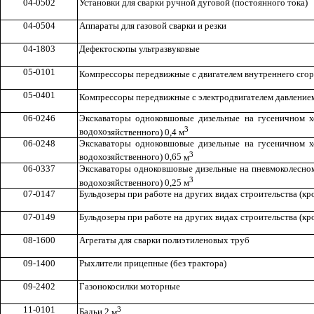
04-0502
Установки для сварки ручной дуговой (постоянного тока)
04-0504
Аппараты для газовой сварки и резки
04-1803
Дефектоскопы ультразвуковые
05-0101
Компрессоры передвижные с двигателем внутреннего сгор
05-0401
Компрессоры передвижные с электродвигателем давлением 
06-024
6
Экскаваторы одноковшовые дизельные на гусеничном х
3
водохо
з
яйственного) 0,4
м
06-0248
Экскаваторы одноковшовые дизельные на гусеничном х
3
водохозяйственного) 0,65
м
06-0337
Экскаваторы одноковш
о
вые дизельные на пневмоколесном
3
в
одохозяйственного) 0,25
м
07-0147
Бульдозеры при работе на других видах строительства (кром
07-0149
Бульдозеры при работе на других
в
ид
а
х строительства (кро
08-1600
Агрегаты для сварки п
о
лиэтилено
в
ых труб
09-1400
Рыхлители прицепные (без трактора)
09-2402
Газонокосилки моторные
11-0101
3
Бадьи 2
м