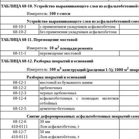
ТАБЛИЦА 68-10. Устройство выравнивающего слоя из асфальтобетонной 
И
з
меритель:
100 т смеси
Устройство вырав
н
ивающего слоя из асфальтобетонной сме
68-
1
0-1
с применением укладчиков асфальтобетона
68-10-2
без применения укладчиков асфальтобетона
ТАБЛИЦА 68-11. Перемощение мостовой
2
Измеритель:
10
м
площади ремонта
68-11-1
перем
е
щение мостовой
ТАБЛИЦА 68-12. Разборка покрытий и оснований
3
2
Измеритель:
100
м
конструкций (расценки 1-5); 1000
м
покры
Разборка покрытий и оснований
68-12-1
мостовой из булыжного камня
68-12-2
щебеночных
68-12-3
черных щебеночных
68-12-4
асфальтобетонных с помощью молотков
отбойных
68-12-5
ц
ементно-бетонн
ы
х
Снятие деформированных асфальтобетонных покрытий само
68-12-6
30 мм
410-0111
Лом асфальтобетона, т
68-12-7
50 мм
410-0111
Лом асфальтобетона, т