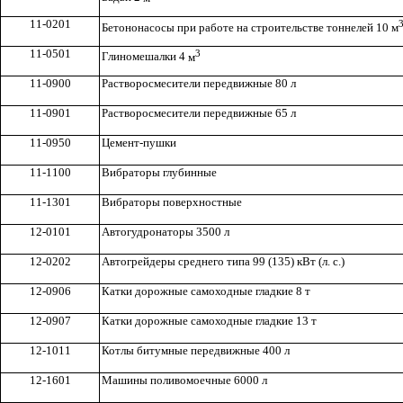
11-0201
Б
етононасосы при работе на строительстве тоннелей 10
м
11-0501
3
Глиномешалки 4
м
11-0900
Ра
ств
оросмесители передвижные 80 л
11-0901
Растворосмесители передвижные 65 л
11-0950
Цемент-пушки
11-1100
Вибраторы глубинные
11-1301
Вибраторы поверхностные
12-0101
Автогудронаторы 3500 л
12-0202
Автогрейдеры среднего типа 99 (135) кВт (л
.
с
.)
12-0906
Катки дорожные самоходные гладкие 8 т
12-0907
Катки дорожные самоходные гладкие 13 т
12-1011
Котлы битумные передвижные 400 л
12-1601
Машины поливомоечн
ы
е 6000 л