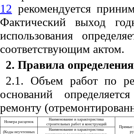
12
рекомендуется приним
Фактический выход год
использования определя
соответствующим актом.
2. Правила определения
2.1.
Объем работ по ре
оснований определяетс
ремонту (отремонтирован
Наименование и характер
и
стика
Номера ра
с
це
нок
строительных работ и конструкций
Прямые 
Наименование и характеристика
р
у
(Коды неучтенных