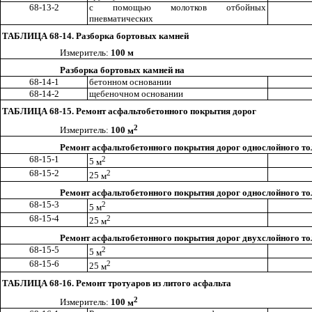
68-13-2
с помощью молотков отбойных
пневматических
ТАБЛИЦА 68-14. Разборка бортовых камней
Измеритель:
100
м
Разборка бортовых камней на
68-14-1
бетонном основании
68-14-2
щебеночном основании
ТАБЛИЦА 68-15. Ре
монт асфальтобетонного покрытия дорог
2
Измеритель:
100
м
Ремонт асфальтобетонного покрытия дорог однослойного т
68-15-1
2
5
м
68-15-2
2
25
м
Ремонт асфальтобетонного покрытия дорог однослойного т
68-15-3
2
5 м
68-15-4
2
25
м
Ремонт асфальтобетонного покрытия дорог двухслойного т
68-15-5
2
5
м
68-15-6
2
25
м
ТАБЛИЦА 68-16. Ремонт тротуаров из литого асфальта
2
Измеритель:
100
м