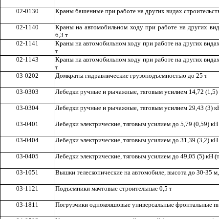
02-0130
Краны башенные при работе на других видах строительств
02-114
0
Краны на автомобильном ход
у
при работе на других вид
6,3 т
02-1141
Краны на автомобильном ходу при работе на других вида
т
02-1143
Краны на автомобильном ходу при работе на других видах
т
03-0202
Домкраты гидравлические грузоподъемностью до 25 т
03-0303
Лебедки ручные и рычажные
,
тяговым усилием 14,72 (1,5) 
03-0304
Лебедки ручные и рычажные, тяговым усилием 29
,
43 (3) к
03-0401
Лебедки электрические, тяговым усилием до 5,79 (0,59) кН 
03-0404
Лебедки электрические, тягов
ы
м усилием до 31,39 (3,2) кН 
03-0405
Лебедки электрические, тяговым усилием до 49,05 (5) кН (т
03-1051
Вышки телескопические на автомобиле, высота до 30-35 м,
03-1121
Подъемники мачтовые строительные
0,5
т
03-1811
Погрузчики одноковшовые универсальные фронтальные п