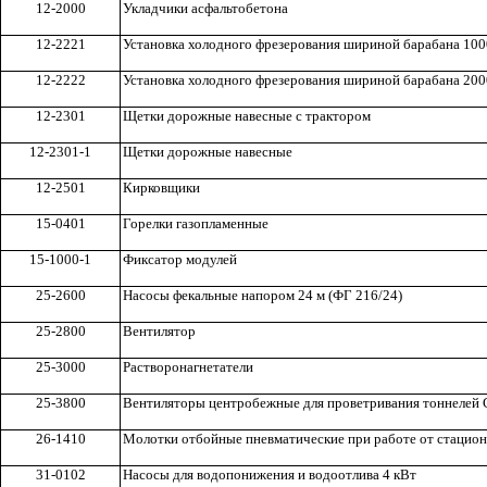
12-2000
Укладчики асфальтобетона
12-2221
Установка холодного фрезеро
в
ания шириной барабана 100
12-2222
Установка холодного фрезерования шириной барабана 200
12-2301
Щетки дорожные навесные с трактором
12-2301-1
Щетки дорожные навесные
12-2501
Кирков
щ
ики
15-0401
Горелки газопламенные
15-1000-
1
Фиксатор модулей
25-2600
Насосы фекальные напором 24 м (
Ф
Г 21
6
/24)
25-2800
Вентилятор
25-3000
Ра
ст
ворона
гн
етате
л
и
25-3800
Вентиляторы центробежные для проветривания тоннелей
26-1410
Молотки отбойные пневматические при работе от стацио
31-0102
Насосы для
в
одопонижения и водоотлива 4 кВт