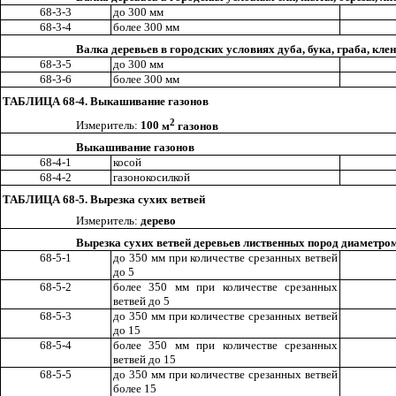
68-3-3
до 300 мм
68-3-4
более 300 мм
Валка деревьев в городских условиях дуба, бука, граба, кле
68-3-5
до 300 мм
68-3-6
более 300 мм
ТАБЛИЦА 68-4. Выкашивание газонов
2
Измеритель:
100
м
газонов
Выкашивание газонов
68-4-1
косой
68-4-2
газонокосилкой
ТАБЛИЦА 68-5. Вырезка сухих ветвей
Измеритель:
дерево
Вырезка сухих ветвей деревьев лиственных пород диаметро
68-5-1
до
35
0 мм при количестве срезанных ветвей
до 5
68-5-2
более 350 мм при количестве срезанных
ветвей до 5
68-5-3
до 350 мм при количестве срезанных ветвей
до 15
68-5-4
более 350 мм при количестве срезанных
ветвей до 15
68-5-5
до 350 мм при количестве срезанных ветвей
более 15