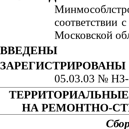
Минмособл
ст
р
соот
в
етствии с
Московской обл
ВВЕДЕНЫ
ЗАРЕГИСТРИРОВАНЫ
0
5.03.0
3
№
НЗ-
ТЕРРИТОРИАЛЬНЫЕ
НА РЕМОНТН
О-С
Т
Сбо