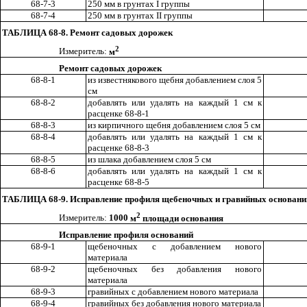
68-7-3
250 мм в грунтах
I
группы
68-7-4
250 мм в грунтах
II
группы
ТАБЛИЦА 68-8. Ремонт садовых дорожек
2
Измеритель:
м
Ремонт садовых дорожек
68-8-1
из известнякового щебня добавлением слоя 5
см
68-8-2
доба
в
лять или удалять на каждый
1
см к
расценке 68-8-1
68-8-3
и
з кирпичного щебня добавлением слоя 5 см
68-8-4
добавлять или удалять на каждый
1
см к
расценке 68-8-3
68-8-5
из шлака доба
в
лением слоя 5 см
68-8-6
добавлять или удалять на каждый
1
см к
расценке 68-8-5
ТАБЛИЦА 68-9. Исправление профиля щебеночных и гравийных основани
2
Измеритель:
1000
м
площади основания
Исправление профиля оснований
68-9-1
щебеночных с добавлением нового
материала
68-9-2
щебеночных без добавления нового
материала
68-9-3
гравийных с добавлением нового материала
68-9-4
гравийных без добавления нового материала