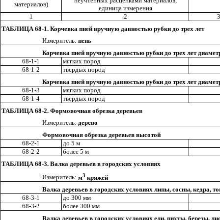
неучтенных расценками материалов,
материалов)
единица измерени
я
1
2
ТАБЛИЦА 6
8-1. Корчевка пней вручную давностью рубки до трех лет
Измеритель:
пень
Корчевка пней вручную давностью рубки до трех лет диамет
68-1-1
мягких пород
68-1-2
твердых пород
Корчевка пней вручную давностью рубки до трех лет диамет
68-1-3
мягких пород
68-1-4
твердых пород
ТАБЛИЦА 68-2. Формовочная обрезка деревьев
Измеритель:
дерево
Формовочная обрезка деревьев высотой
68-2-1
до 5
м
68-2-2
более 5 м
ТАБЛИЦА 68-3. Валка деревьев в городских условиях
3
И
з
меритель:
м
кряжей
Валка деревьев в городских условиях липы, сосны
,
кедра, т
68-3-1
до 300 мм
68-3-2
более 300 мм
Валка деревьев в городских условиях ели, пихты, березы, л