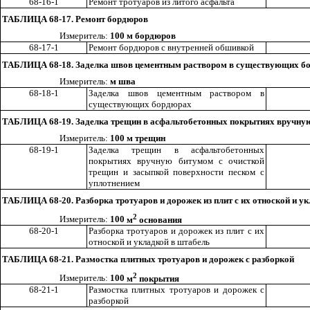
68-16-1
Ремонт тротуаров из
ли
того асфальта
ТАБЛИЦА 68-17. Ремонт бордюров
Измеритель:
100 м бордюров
68-17-1
Ремонт бордюров с внутренней обшивкой
ТАБЛИЦА 68-18. Заделка швов цементным раств
ором в существующих б
Измеритель:
м шва
68-18-1
Заделка швов цементным раствором в
существующих бордюрах
ТАБЛИЦА 68-19. Заделка трещин в асфальтобетонных покрытиях вручную 
Измеритель:
100 м трещин
68-19-1
Заделка трещин в асфальтобетонных
покрытиях вручную битумом с очисткой
трещин и засыпкой поверхности песком с
уплотнением
ТАБЛИЦА 68-20. Разборка тротуаров и дорожек из плит с их отноской и у
2
Изме
ри
тель:
100
м
основания
68-20-1
Разборка тротуаров и дорожек из плит с их
отноской и укладкой в штабель
ТАБЛИЦА 68-21. Размостка плитных тротуаров и дорожек с разборкой
2
Измеритель:
100
м
покрытия
68-21-1
Р
азмостка плитных тротуаров и дор
о
жек с
разборкой