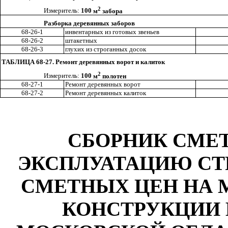
2
Измеритель:
100
м
забора
Разборка деревянных заборов
68-26-1
инвентарных из гото
в
ых звенье
в
68-26-2
ш
такетн
ы
х
68-26-3
глухих из строганных досок
ТАБЛИЦА 68-27. Ремонт деревянных ворот и калиток
2
Измеритель:
100
м
полотен
68-27-1
Ремонт деревянных ворот
68-27-2
Ремонт деревянных калиток
СБОРНИК СМЕ
ЭКСПЛУАТАЦИЮ С
СМЕТНЫХ ЦЕН НА 
КОНСТРУКЦИИ