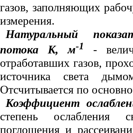
газов, заполняющих рабо
измерения.
Натуральный показат
-1
потока К,
м
-
вели
отработавших газов, прох
источника света дым
Отсчитывается по основно
Коэффициент ослаблен
степень ослабления св
поглощения и рассеивани