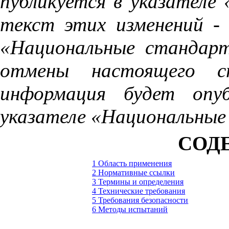
публикуется
в
указателе
текст
этих
изменений
-
«Национальные
стандар
отмены
настоящего
с
информация будет
опу
указателе
«Национальные
СОД
1 Область применения
2 Нормативные ссылки
3 Термины и определения
4 Технические требования
5 Требования безопасности
6 Методы испытаний