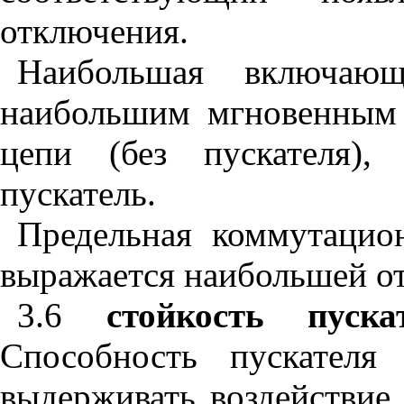
отключения
.
Наибольшая
включающ
наибольшим
мгновенным
цепи
(
без
пускателя
)
пускатель
.
Предельная
коммутацио
выражается
наибольшей
о
3.6
стойкость
пуска
Способность
пускателя
выдерживать
воздействие