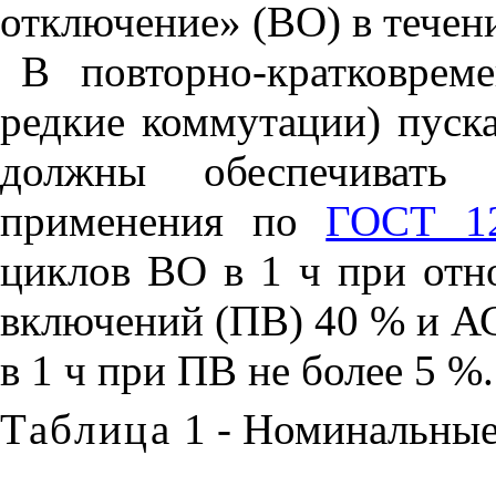
отключение»
(
ВО
)
в
течен
В
повторно
-
кратковрем
редкие
коммутации
)
пуск
должны
обеспечивать
применения
по
ГОСТ 1
циклов
ВО
в
1
ч
при
отн
включений
(
ПВ
) 40 %
и
А
в
1
ч
при
ПВ
не
более
5
%
.
Таблица
1
-
Номинальны