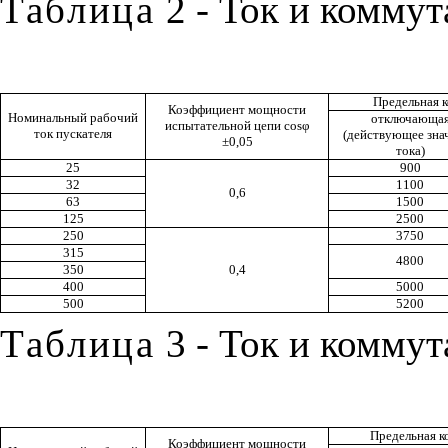
Таблица
2
-
Ток
и
коммут
Предельная
Коэффициент мощности
Номинальный рабочий
отключающа
испытательной
цепи
cosφ
ток пускателя
(
действующее зна
±0,05
тока
)
25
900
32
1100
0,6
63
1500
125
2500
250
3750
315
4800
350
0,4
400
5000
500
5200
Таблица
3
-
Ток
и
коммут
Предельная
к
Коэффициент мощности