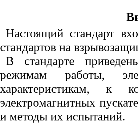
В
Настоящий
стандарт
вх
стандартов
на
взр
ы
возащи
В
стандарте
приведен
режимам
работы
,
эл
характеристикам
,
к
к
электромагнитных
пускат
и
методы
их
испытаний
.