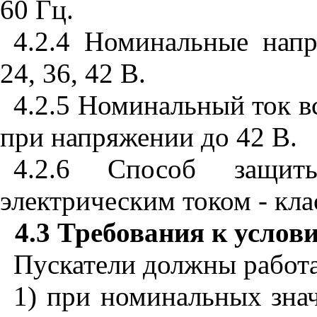
60
Гц
.
4.2.4
Номинальные
нап
24, 36, 42
В
.
4.2.5
Номинальный
ток
в
при
напряжении
до
42
В
.
4.2.6
Способ
защит
электрическим
током
-
кла
4.3
Требования к услов
Пускатели
должны
работ
1
)
при
номинальных
зна