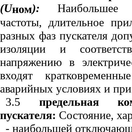
(
U
)
:
Наибольшее
ном
частоты
,
длительное
при
разных
фаз
пускателя
доп
изоляции
и
соответств
напряжению
в
электриче
входят
кратковременные
аварийных
условиях
и
при
3.5
предельная
ко
пускателя
:
Состояние
,
ха
-
наибольшей
отключаю