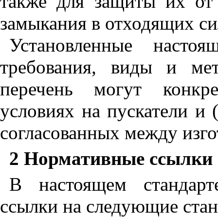
также
для
защиты
их
от
замыкания
в
отходящих
с
Установленные
настоя
требования
,
виды
и
ме
перечень
могут
конкре
условиях
на
пускатели
и
согласованных
между
изг
2
Нормативные ссылки
В
настоящем
стандарт
ссылки
на
следующие
ста