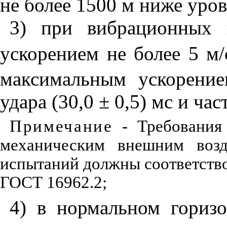
не
более
15
00
м
ниже
уров
3
)
при
вибрационных
ускорением
не
более
5
м
/
максимальным
ускорени
удара
(30,0
±
0,5)
мс
и
час
Примечание
- Требования 
механическим внешним воз
испытаний должны соответство
ГОСТ 16962.2;
4
)
в
нормальном
гориз