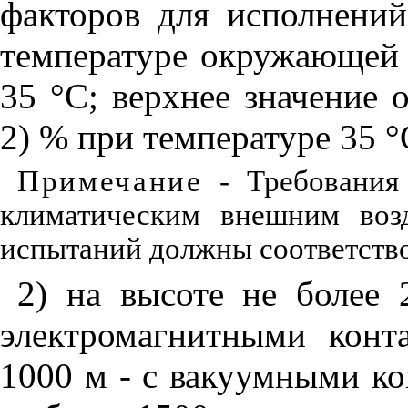
факторов
для
исполнений
температуре
окружающей
35
°С
;
верхнее
значение 
2) %
при
температуре
35
°
Примечание
- Требования 
климатическим внешним воз
испытаний должны соответств
2
)
на
высоте
не
более
2
электромагнитными
конт
10
00
м
-
с
вакуумными
ко