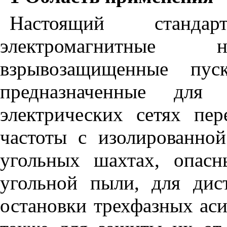
Настоящий
стандар
электромагнитные
н
взр
ы
возащищенн
ы
е
пус
предназначенные
для
электрических
сетях
пер
частоты
с
изолированной
угольных
шахтах
,
опасн
угольной
пыли
,
для
дис
остановки
трехфазных
ас