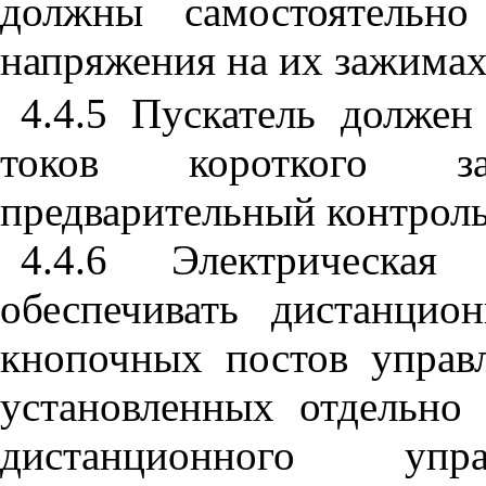
должны
самостоятельно
напряжения
на
их
зажима
4.4.5
Пускатель
должен
токов
короткого
з
предварительный
контрол
4.4.6
Электрическая
обеспечивать
дистанцион
кнопочных
постов
управ
установленных
отдельно
дистанционного
упр