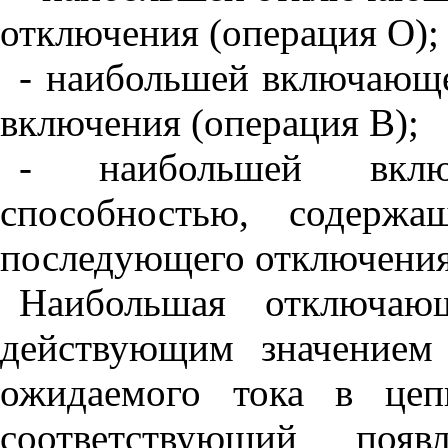
отключения
(
операция
О
);
-
наибольшей
включающ
включения
(
операция
В
);
-
наибольшей
вкл
способностью
,
содержа
последующего
отключени
Наибольшая
отключаю
действующим
значением
ожидаемого
тока
в
цеп
соответствующий
появ