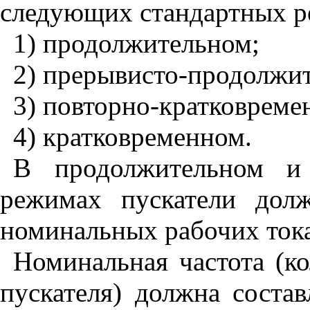
следующих
стандартных
р
1
)
продолжительном
;
2
)
прерывисто
-
продолжи
3
)
повторно
-
кратковреме
4
)
кратковременном
.
В
продолжительном
и
режимах
пускатели
дол
номинальных
рабочих
ток
Номинальная
частота
(
к
пускателя
)
должна
состав