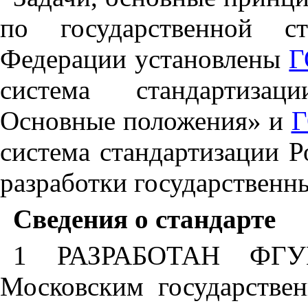
по
государственной
с
Федерации
установлены
Г
система
стандартизаци
Основные
положения»
и
Г
система
стандартизации
Р
разработки
государственн
Сведения
о
стандарте
1
РАЗРАБОТАН
Ф
ГУ
Московским
государстве