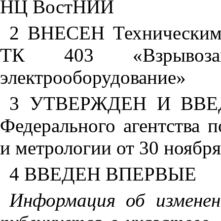
НЦ
ВостНИИ
2
ВНЕСЕН
Технически
ТК
403
«
Взр
ы
воз
электрооборудование»
3
УТВЕРЖДЕН
И
ВВЕ
Федерального
агентства
п
и
метрологии
от
30
ноября
4
ВВЕДЕН
ВПЕРВЫЕ
Информация
о
б
изменен