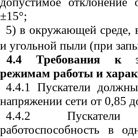
допустимое
отклонение
±
15
°
;
5
)
в
окружающей
среде
,
и
угольной
пыли
(
при
зап
4.4
Требования к эл
режимам работы и хара
4.4.1
Пускатели
должн
напряжении
сети
от
0,85
д
4.4.2
Пускатели
работоспособность
в
од