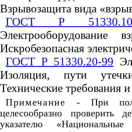
Взр
ы
возащита
вида
«
взр
ы
ГОСТ Р 51330.10
Электрооборудование
вз
Искробезопасная
электрич
ГОСТ Р 51330.20-99
Эл
Изоляция
,
пути
утечк
Технические
требования
и
Примечание
- При польз
целесообразно проверить д
указателю «Национальные