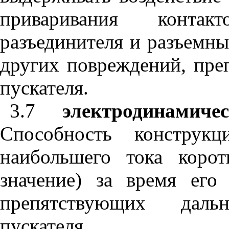
приваривания
контакт
разъединителя
и
разъемны
других
повреждений
,
пре
пускателя
.
3.7
электродинамиче
Способность
конструкц
наибольшего
тока
корот
значение
)
за
время
его
препятствующих
даль
пускателя
.