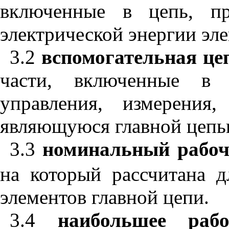
включенные
в
цепь
,
п
электрической
энергии
эл
3.2
вспомогательная
це
части
,
включенные
в
управления
,
измерения
являющуюся
главной
цеп
3.3
номинальный
рабо
на
который
рассчитана
д
элементов
главной
цепи
.
3.4
наибольшее
рабо