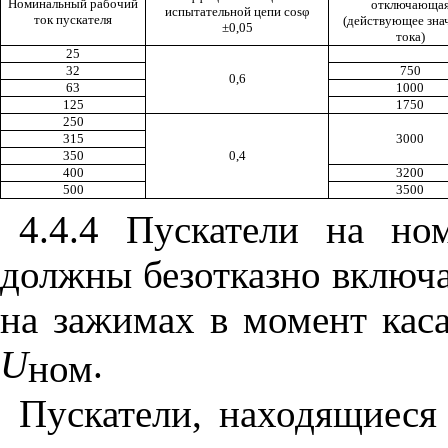
Номинальный рабочий
отключающа
испытательной
цепи
cosφ
ток пускателя
(
действующее зна
±
0,05
тока
)
25
32
750
0,6
63
10
00
12
5
1750
250
315
3000
350
0,4
400
3200
500
3500
4.4.4
Пускатели
на
но
должны
безотказно
включа
на
зажимах
в
момент
кас
U
.
ном
Пускатели
,
находящиеся