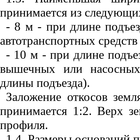
принимается
и
з следующи
- 8
м
- п
ри длине подъе
автотранспортных средств
- 10 м
-
при длине подъе
вышечных или насосных
дл
и
ны подъезда
).
Заложение откосов земл
пр
и
нимается 1:2. Верх з
профиля.
1.4
. Размеры оснований 