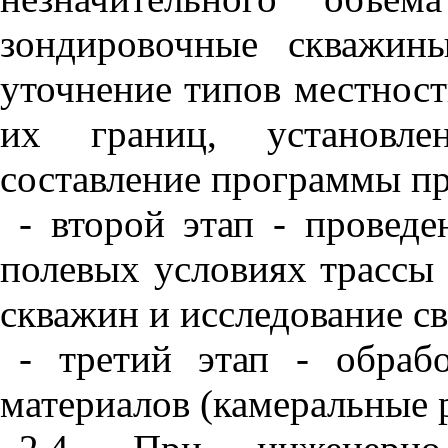
зондировочные скважин
уточнение тип
о
в местнос
и
х границ, устано
в
ле
составление программы пр
- второй этап - проведе
полевых условиях трассы
скважин и исследование св
- трет
и
й этап - обраб
материалов (камеральные 