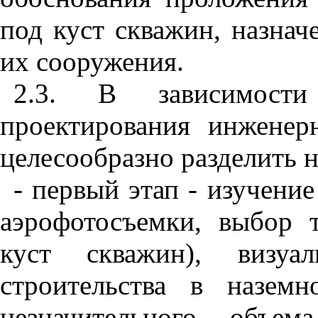
под куст с
к
важин, на
з
нач
их сооружения.
2.3
. В зависимости
проектир
о
ван
и
я инженерн
целесообразно разделить н
- первый этап
-
изучение
аэрофотосъемки
,
выбор т
куст скважин), в
и
зуа
строительства в назем
незнач
и
тельного объем