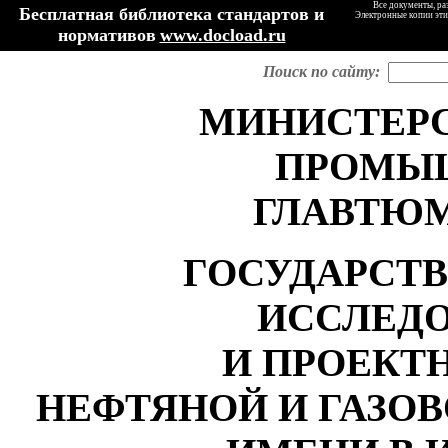
Все документы, ра
Бесплатная библиотека стандартов и
Электронные копии эти
нормативов
www.docload.ru
Поиск по сайту:
МИ
Н
ИСТЕР
ПРОМЫ
ГЛАВ
ТЮ
ГОСУДАРСТ
И
ССЛЕД
И ПРОЕКТ
Н
Е
ФТЯНОЙ И ГАЗ