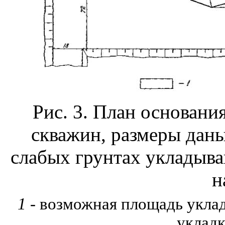
Р
ис
. 3. Пла
н
основан
и
скважи
н,
раз
м
еры да
н
ы
слабых грунтах укладыва
н
1
-
возможная пло
щ
адь укла
у
кл
а
д