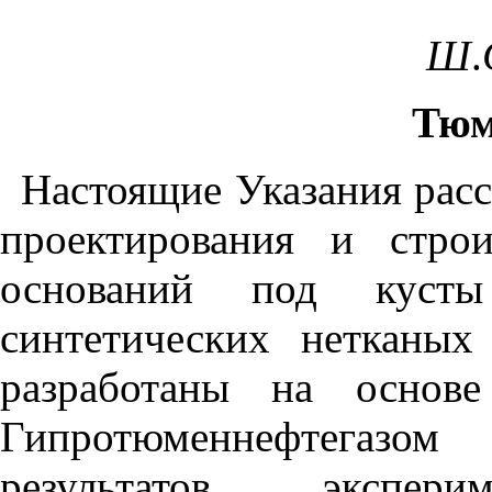
Ш
.
Тюм
Настоящ
и
е Указания рас
проектирования и стро
оснований под куст
синтет
и
ческ
и
х нетканых
разработаны на основе
Гипрот
ю
меннефтегазо
м
результатов эксперим