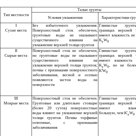
Талые грунты
Тип
м
естности
Условия увлаж
н
е
ни
я
Характеристики гру
I
Без избыточного увлаж
н
ения.
Глинистые грун
С
ухи
е ме
ст
а
Поверхно
стны
й сток обеспечен
,
границах верхней 
грунтовые воды не ока
з
ывают
и
меют влажность не
существенного влия
н
ия на
K
W
у
0
увлаж
н
ен
и
е верхней то
лщ
и грунтов
II
Поверхностный сток не обеспечен,
Глинистые грун
Сырые места
но
г
рунтовые воды не оказывают
границах верхней 
существенного вл
и
яния
н
а
имеют влажность 
увлажнен
и
е верхней толщи грунтов;
K
W
, но
н
е боле
у
0
почвы с признака
м
и поверхностного
K
'
W
0
заболач
и
вания, весной и осенью
появляются засто
и
воды
н
а
поверхности
III
Поверхностный сток не обеспечен.
Глинистые грун
Мокрые места
Грунтовые
и
л
и
дл
и
тель
н
о стоящие
границах верхней 
(более 20 суток) поверхностные
имеют влажн
воды вл
и
яют на увлажнение верхней
большую, чем
K
'
W
у
0
толщи грунтов. Почвы торфяные
оглеенн
ы
е
,
с признаками
заболач
и
вания