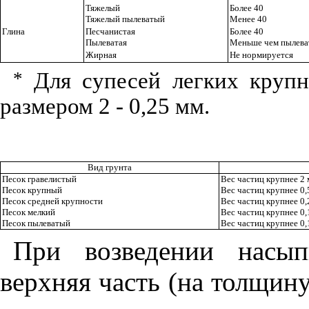
Тяжелый
Более 40
Тяжелый п
ыл
еватый
Ме
н
ее 40
Глина
Песчанистая
Более 40
П
ыле
ватая
Меньше чем пылева
Жирная
Не нормируется
*
Для супесей легких крупн
размером 2
- 0
,25 мм.
Вид грунта
Песок
г
раве
л
и
ст
ый
Вес частиц крупнее 2 
Песок крупный
Вес частиц крупнее 0,
Песок средней крупности
Вес частиц крупнее 0,
Песок мелк
и
й
Вес частиц крупнее 0,
Песок пылеватый
Вес частиц крупнее 0,
П
ри возведен
ии
насып
верхняя часть (на толщину