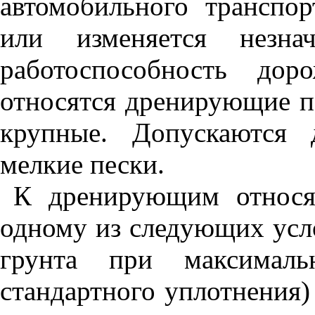
автомобильного транспор
или изменяется незн
работоспособность до
относятся дренирующие пе
крупные. Допускаются 
мелкие пески.
К дренирующим относя
одному из следующих усл
грунта п
ри
максималь
с
тандартного у
плот
нения)