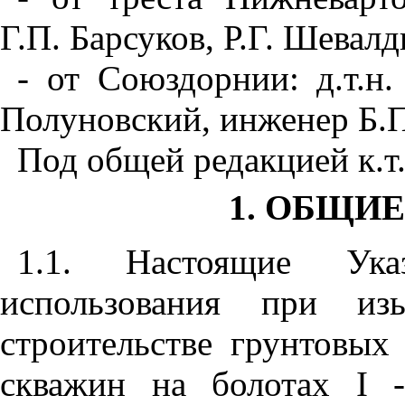
Г.П. Барсуков, Р.Г. Шевал
- от Союздорнии: д.т.н. 
Полуновский,
и
нженер Б.П
Под общей редакц
и
ей к.т
1
. ОБЩИ
1.1
. Настоящие Указ
использования при изы
строительстве грунтовых
скважин на болотах
I