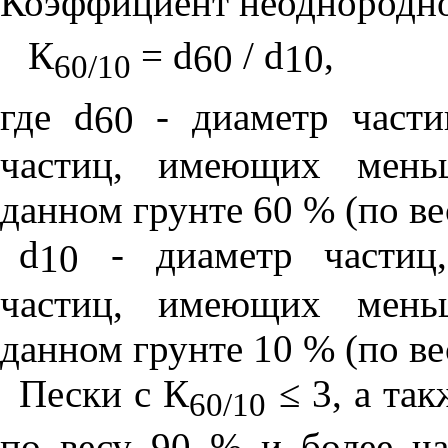
Коэффициент неоднор
о
дн
К
=
d
/
d
,
60
10
60/10
г
де
d
- диаметр част
60
частиц, имеющих меньш
данном грунте 60 % (по ве
d
- диаметр частиц,
10
частиц, имеющих меньш
данном грунте 10 % (по ве
Пески с
К
≤ 3, а та
60/10
по весу 90 % и более ча