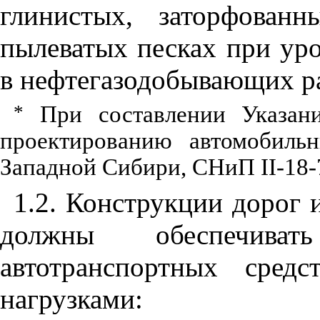
глин
и
стых, заторфованн
пылеватых песках при уро
в нефтегазодобывающих р
*
Пр
и
составле
н
ии Указан
проект
и
рованию автомо
би
ль
Запад
н
ой Сиб
и
ри, СНиП
II
-1
8
-
1.2
. Конструкции дорог 
должны обеспечиват
автотранспортных сред
нагрузкам
и: