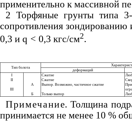
применительно к массивной п
2
То
рфяные грунты типа 3
сопротивлен
и
я зондирован
и
ю 
2
0,3 и
q
<
0,3
кгс/см
.
Характерис
Тип болота
дефор
м
аций
I
Сжатие
Люб
II
Сжатие
Ско
А
Выпор. Возможно, частичное сжатие
При
III
огр
Б
Только выпор
Люб
Примечани
е. Толщина подр
при
ни
мается не менее
10
% об