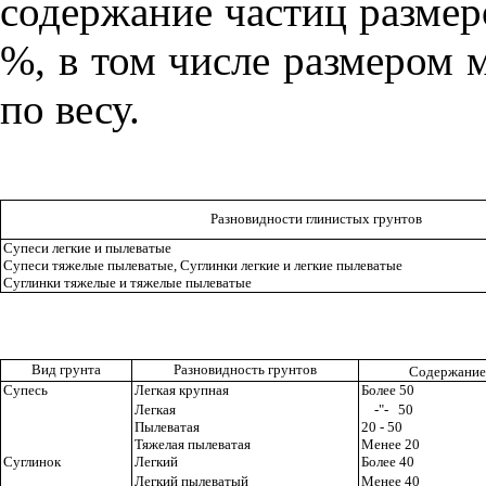
содержан
и
е частиц разме
%, в том числе размером 
по в
е
су
.
Разнов
и
дност
и
гл
ини
стых грунтов
Супеси легк
и
е и п
ы
леватые
Супеси тяжелые пылеватые, Суглинки легкие и легкие пылеватые
Суглинки тяжелые и тяжелые пылеватые
В
и
д грунта
Разновидность грунтов
Содержан
и
е
Супесь
Легкая крупная
Более 50
Легкая
-"-
5
0
П
ыл
ева
т
ая
20
- 5
0
Тяжелая п
ыл
е
в
атая
Менее 20
Суглинок
Легкий
Более 40
Легкий п
ыл
е
в
атый
Менее 40