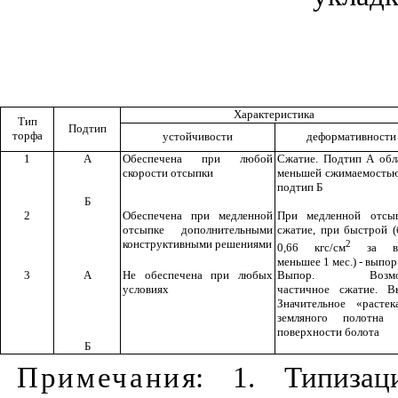
Характерист
и
ка
Тип
Подтип
торфа
устойчивости
де
ф
ормативности
1
А
Обеспечена при любой
Сжат
и
е. Подт
и
п А обл
скорости отсыпки
меньшей сжимаемостью
подт
и
п Б
Б
2
Обеспечена при
м
едленной
Пр
и
медленной отсы
отсыпке дополнительны
ми
с
жатие, пр
и
быстрой (
конструктивными решениям
и
2
0,6
6
кгс/см
за в
меньшее 1 мес.)
-
в
ыпор
3
А
Не обеспечена при любых
Выпор. Возмож
условиях
частичное сжат
и
е. В
Значительное «растек
земляного полотна 
поверхности болота
Б
Примечани
я:
1.
Типизаци