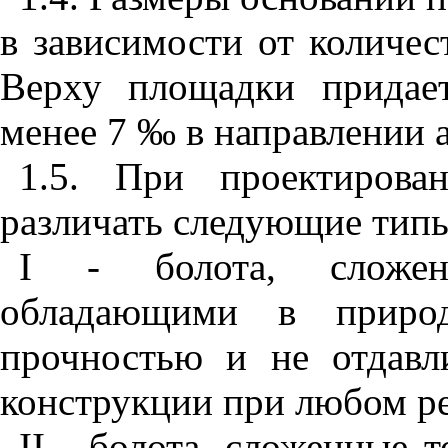
в завис
и
мости от кол
и
чес
Верху площадки придае
менее 7
‰
в направлении 
1.5
. При проектирован
различать следующие типы
I
- болота, сложенн
обладающ
и
ми в природ
прочностью и не отдав
конструкции при любом р
II
- болота, сложенные т