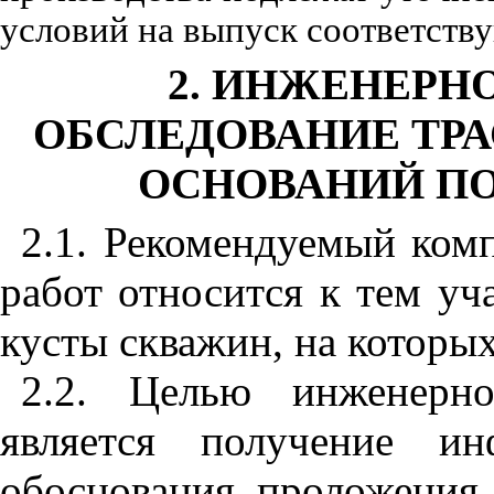
условий на выпус
к
соответству
2
. ИНЖЕНЕРН
ОБСЛЕДОВАНИЕ ТРА
ОСНОВАНИЙ П
2.1
. Рекомендуемый ком
раб
от
относится к тем уч
кусты скважин, на которы
2.2
. Целью инженерно-
явля
е
тся получение ин
обоснования пр
ол
оже
ни
я