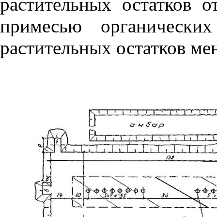
растительных остатков 
примесью орган
и
чески
раст
и
тельных остатков ме