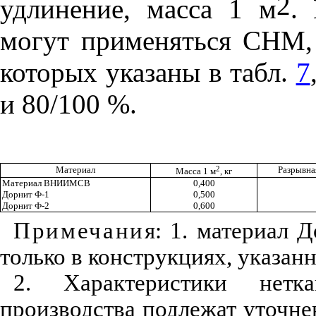
2
удлинение, масса 1 м
.
В
могут применяться СНМ,
которых указаны в табл.
7
и 80/100 %.
2
Материал
Разр
ывн
а
Масса 1 м
,
кг
Матер
и
ал
В
НИ
ИМСВ
0,400
Д
орнит
Ф
-
1
0,500
Д
орн
ит
Ф
-2
0,600
П
р
имечан
и
я: 1.
м
атер
и
ал Д
только в конструкциях, указа
н
н
2
. Характеристики нетка
производства подлежат уточне