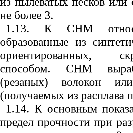
и
з п
ыл
еватых песков или 
не более 3.
1.13
. К СН
М
относ
образованные из синтети
ор
и
ентированных, с
к
сп
о
собом. СНМ выраб
(резаных) волокон ил
(получаемых из расплава 
1.14
. К основным показ
предел прочности при раз