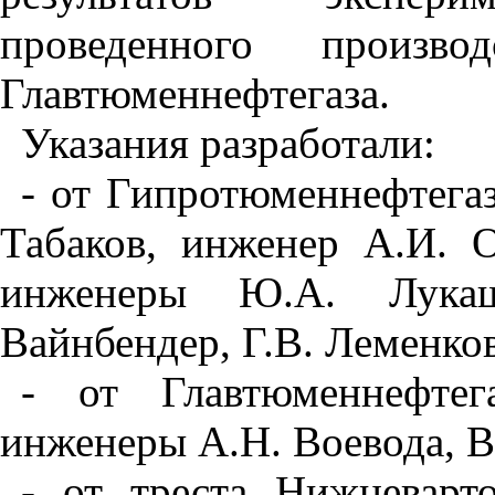
проведенного про
и
зво
Главт
ю
менне
фт
егаза.
Указания разработали:
- от Гипротюменнефтегаза
Табаков,
и
нженер А.И. О
инженеры
Ю.
А. Лука
Вайнбендер, Г.В. Леменко
- от Главтюменнефтег
инженеры А.Н. Воевода, В
- от треста Нижневарт