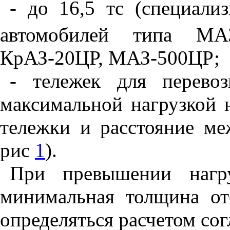
-
до 16,5 тс (специ
а
ли
автомобилей типа
МА
К
рАЗ-20ЦР,
М
АЗ-500ЦР
;
-
тележек для перево
максимальной нагрузкой н
тележки
и
расстояние ме
рис
1
).
При превышении нагр
минимальная тол
щ
ина о
определяться расчетом сог