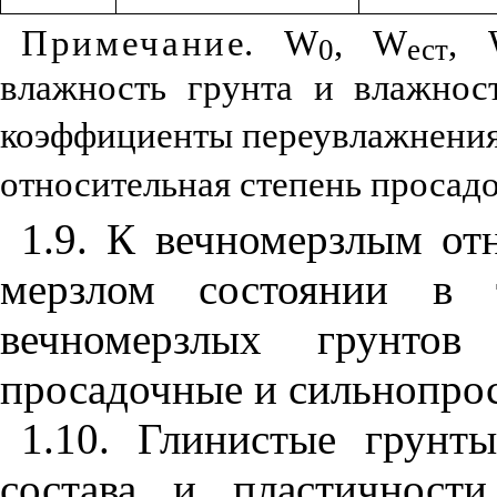
Пр
и
ме
чани
е.
W
,
W
,
0
ест
влажность грунта и влажно
коэффи
ци
е
н
ты переувлажнен
и
от
н
осительная степень про
с
ад
1.9
. К вечномерзлым от
мерзлом состоянии в 
вечномерз
лы
х грунтов 
просадочные и сильнопрос
1.10
. Глин
и
стые грунты
состава и пласт
и
чност