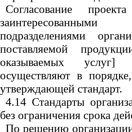
Согласование
проекта
заинтересованными
подразделениями
органи
поставляемой
продукци
оказываемых
услуг
осуществляют
в
порядке
утверждающей
стандарт
.
4.14
Стандарты
организ
без
ограничения
срока
дей
По
решению
организаци