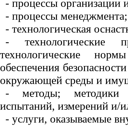
-
процессы
организации
-
процессы
менеджмента
;
-
технологическая
оснаст
-
технологические
п
технологические
нормы
обеспечения
безопасности
окружающей
среды
и
иму
-
методы
;
методики
испытаний
,
измерений
и
/
и
-
услуги
,
оказываемые
вн