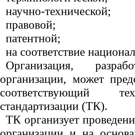
научно
-
технической
;
правовой
;
патентной
;
на
соответствие
национа
Организация
,
разрабо
организации
,
может
пред
соответствующий
те
стандартизации
(
ТК
).
ТК
организует
проведени
организации
и
на
основ