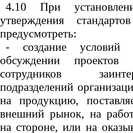
4.10
При
установлен
утверждения
стандартов
предусмотреть
:
-
создание
условий
обсуждении
проектов
сотрудников
заинт
подразделений
организац
на
продукцию
,
поставл
внешний
рынок
,
на
рабо
на
стороне
,
или
на
оказы