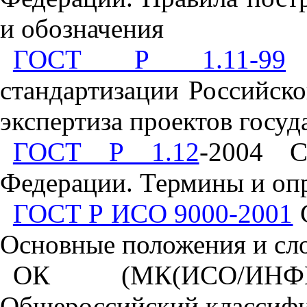
и
обозначения
ГОСТ Р 1.11-99
стандартизации
Российск
экспертиза
проектов
госуд
ГОСТ Р 1.12
-
2004
С
Федерации
.
Термины
и
оп
ГОСТ Р ИСО 9000-2001
Основные
положения
и
сл
ОК
(
МК
(
ИСО
/
ИНФ
Общероссийский
классиф