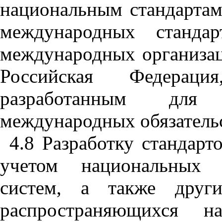
национальным
стандарта
международных
стандар
международных
организа
Российская
Федерация
разработанным
для
международных
обязатель
4.8
Разработку
стандарт
учетом
национальных
систем
,
а
также
друг
распространяющихся
н