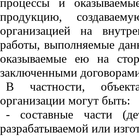
процессы
и
оказываемы
продукцию
,
создаваему
организацией
на
внутре
работы
,
выполняемые
дан
оказываемые
ею
на
сто
заключенными
договорам
В
частности
,
объект
организации
могут
быть
:
-
составные
части
(
де
разрабатываемой
или
изго