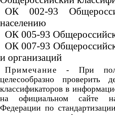
ОК
002
-
93
Общеросс
населению
ОК
005
-
93
Общероссийс
ОК
007
-
93
Общероссийс
и
организаций
Примечани
е
-
При
по
целесообразно
проверить
д
классификаторов
в
информаци
на
официальном
сайте
н
Федерации
по
стандартизаци