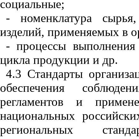
социальные
;
-
номенклатура
сырья
изделий
,
применяемых
в
о
-
процессы
выполнения
цикла
продукции
и
др
.
4.3
Стандарты
организа
обеспечения
соблюдени
регламентов
и
примен
национальных
российски
региональных
станда