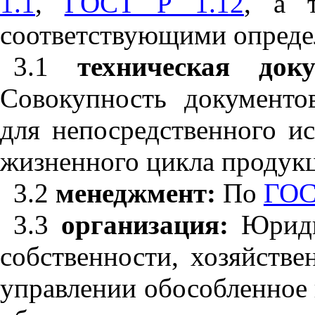
1.1
,
ГОСТ Р 1.12
,
а
соответствующими
опред
3.1
техническая
док
Совокупность
документо
для
непосредственного
ис
жизненного
цикла
продук
3.2
менеджмент
:
По
ГОС
3.3
организация
:
Юриди
собственности
,
хозяйстве
управлении
обособленное