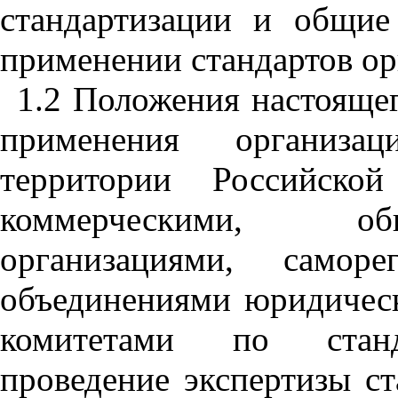
стандартизации
и
общие
применении
стандартов
ор
1.2
Положения
настояще
применения
организац
территории
Российской
коммерческими
,
об
организациями
,
саморе
объединениями
юридичес
комитетами
по
стан
проведение
экспертизы
ст