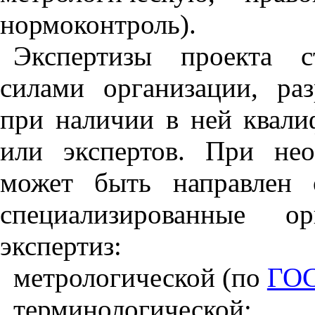
нормоконтроль
).
Экспертизы
проекта
с
силами
организации
,
ра
при
наличии
в
ней
квали
или
экспертов
.
При
не
может
быть
направлен
специализированные
ор
экспертиз
:
метрологической
(
по
ГОС
терминологической
;