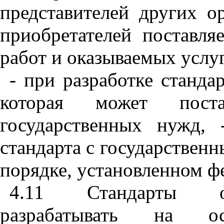
представителей
других
о
приобретателей
поставля
работ
и
оказываемых
услу
-
при
разработке
стандар
которая
может
пост
государственных
нужд
,
стандарта
с
государствен
порядке
,
установленном
ф
4.11
Стандарты
разрабатывать
на
о