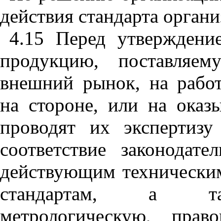
действия
стандарта
органи
4.15
Перед
утверждени
продукцию
,
поставляем
внешний
рынок
,
на
рабо
на
стороне
,
или
на
оказ
проводят
их
экспертизу
соответствие
законодате
действующим
технически
стандартам
,
а
метрологическую
,
прав