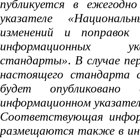
публикуется
в
ежегодно
указателе «Национальн
изменений
и
поправок
информационных
ук
стандарты»
.
В
случае
пе
настоящего
стандарта
будет
опубликовано
информационном
указате
Соответствующая
инфо
размещаются
также
в
и