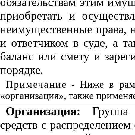
обязательствам
этим
имущ
приобретать
и
осуществл
неимущественные права
,
и
ответчиком
в
суде
,
а
та
баланс или
смету
и
зарег
порядке
.
Примечани
е
-
Ниже
в
рам
«организация»
,
также
применя
Организация
:
Группа
средств
с
распределением