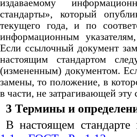
издаваемому
информацион
стандарты»
,
который
опубли
текущего
года
,
и
по
соотве
информационным
указателям
Если
ссылочный
документ
за
настоящим
стандартом
след
(
измененным
)
документом
.
Ес
замены
,
то
положение
,
в
котор
в
части
,
не
затрагивающей
эту
3
Термины и определен
В
настоящем
стандарте