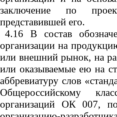
заключение
по
проек
представившей
его
.
4.16
В
состав
обознач
организации
на
продукци
или
внешний
рынок
,
на
р
или
оказываемые
ею
на
с
аббревиатуру
слов
«станд
Общероссийскому класс
организаций
ОК
007,
п
организацию-разработчик