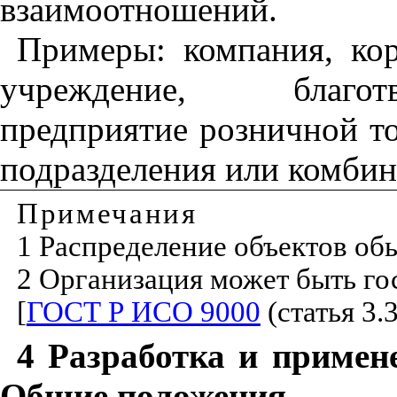
взаимоотношений
.
Примеры
:
компания
,
ко
учреждение
,
благот
предприятие
розничной
т
подразделения
или
комбин
Примечания
1
Распределение
объектов
об
2
Организация
может
быть
го
[
ГОСТ Р ИСО 9000
(
статья
3.3
4
Разработка и примене
Общие положения