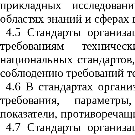
прикладных
исследовани
областях
знаний
и
сферах
4.5
Стандарты
организа
требованиям
техническ
национальных
стандартов
соблюдению
требований
т
4.6
В
стандартах
органи
требования
,
параметры
показатели
,
противоречащ
4.7
Стандарты
организа