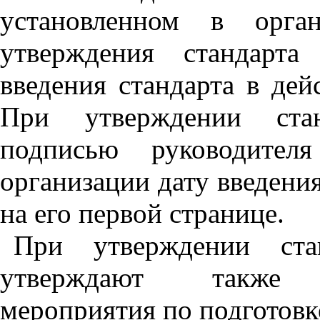
установленном
в
орга
утверждения
стандарта
введения
стандарта
в
дей
При
утверждении
ста
подписью
руководите
организации
дату
введени
на
его
первой странице
.
При
утверждении
ста
утверждают
также
мероприятия
по
подготовк