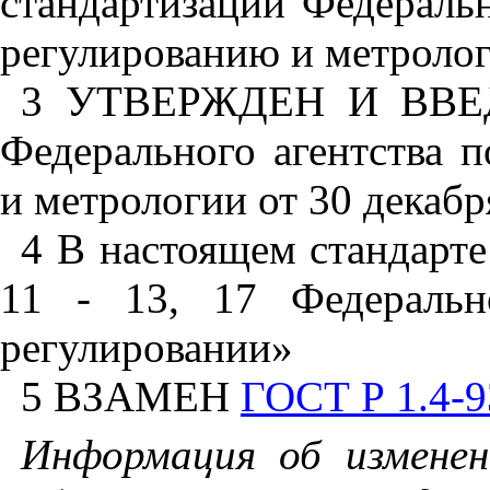
стандартизации
Федераль
регулированию
и
метроло
3
УТВЕРЖДЕН
И
ВВЕ
Федерального
агентства
п
и
метрологии
от
30
декабр
4
В
настоящем
стандарте
11
-
13, 17
Федеральн
регулировании»
5
ВЗАМЕН
ГОСТ Р 1.4-9
Информация
об
изменен