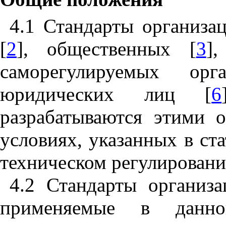
4.1
Стандарты
организа
[
2
],
общественных
[
3
]
саморегулируемых
орг
юридических
лиц
[
6
разрабатываются
этими
о
условиях
,
указанных
в
ста
техническом
регулирован
4.2
Стандарты
организа
применяемые
в
данно