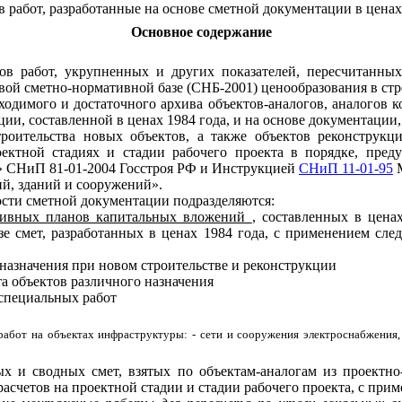
работ, разработанные на основе сметной документации в ценах 
Основное содержание
ксов работ, укрупненных и других показателей, пересчитанн
ой сметно-нормативной базе (СНБ-2001) ценообразования в стр
ходимого и достаточного архива объектов-аналогов, аналогов к
и, составленной в ценах 1984 года, и на основе документации,
троительства новых объектов, а также объектов реконструк
ектной стадиях и стадии рабочего проекта в порядке, пред
» СНиП 81-01-2004 Госстроя РФ и Инструкцией
СНиП 11-01-95
М
ий, зданий и сооружений».
ости сметной документации подразделяются:
тивных планов капитальных вложений
, составленных в цена
зе смет, разработанных в ценах 1984 года, с применением сле
 назначения при новом строительстве и реконструкции
а объектов различного назначения
специальных работ
абот на объектах инфраструктуры: - сети и сооружения электроснабжения, 
ых и сводных смет, взятых по объектам-аналогам из проектн
расчетов на проектной стадии и стадии рабочего проекта, с пр