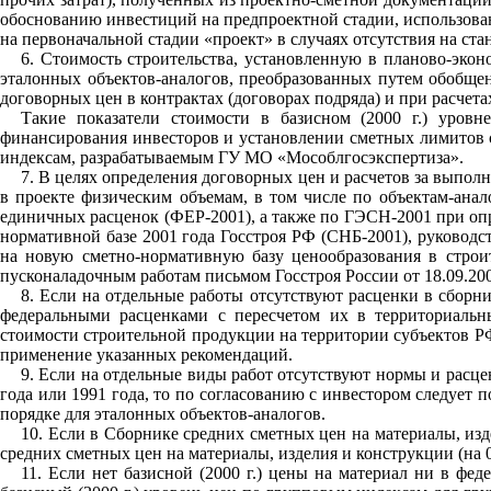
обоснованию инвестиций на предпроектной стадии, использован
на первоначальной стадии «проект» в случаях отсутствия на ст
6. Стоимость строительства, установленную в планово-эконо
эталонных объектов-аналогов, преобразованных путем обобщен
договорных цен в контрактах (договорах подряда) и при расчет
Такие показатели стоимости в базисном (2000 г.) уров
финансирования инвесторов и установлении сметных лимитов с
индексам, разрабатываемым ГУ МО «Мособлгосэкспертиза».
7. В целях определения договорных цен и расчетов за выпол
в проекте физическим объемам, в том числе по объектам-ана
единичных расценок (ФЕР-2001), а также по ГЭСН-2001 при оп
нормативной базе 2001 года Госстроя РФ (СНБ-2001), руководс
на новую сметно-нормативную базу ценообразования в строи
пусконаладочным работам письмом Госстроя России от 18.09.20
8. Если на отдельные работы отсутствуют расценки в сборн
федеральными расценками с пересчетом их в территориаль
стоимости строительной продукции на территории субъектов РФ
применение указанных рекомендаций.
9. Если на отдельные виды работ отсутствуют нормы и расц
года или 1991 года, то по согласованию с инвестором следует 
порядке для эталонных объектов-аналогов.
10. Если в Сборнике средних сметных цен на материалы, изд
средних сметных цен на материалы, изделия и конструкции (на 0
11. Если нет базисной (2000 г.) цены на материал ни в фед