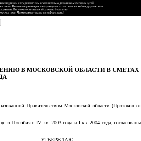
ьным изданием и предназначены исключительно для ознакомительных целей.
аничений. Вы можете размещать информацию с этого сайта на любом другом сайте.
документы. Вы можете скачать их абсолютно бесплатно!
торских прав! Человек имеет право на информацию!
ЕНЕНИЮ В МОСКОВСКОЙ ОБЛАСТИ В СМЕТАХ
ДА
разованной Правительством Московской области (Протокол от
ящего Пособия в
IV
кв. 2003 года и
I
кв. 2004 года, согласован
УТВЕРЖДАЮ