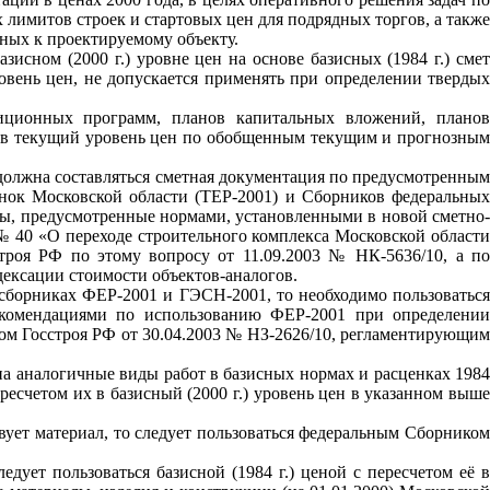
лимитов строек и стартовых цен для подрядных торгов, а также
нных к проектируемому объекту.
исном (2000 г.) уровне цен на основе базисных (1984 г.) смет
овень цен, не допускается применять при определении твердых
тиционных программ, планов капитальных вложений, планов
н в текущий уровень цен по обобщенным текущим и прогнозным
 должна составляться сметная документация по предусмотренным
енок Московской области (ТЕР-2001) и Сборников федеральных
ты, предусмотренные нормами, установленными в новой сметно-
№ 40 «О переходе строительного комплекса Московской области
троя РФ по этому вопросу от 11.09.2003 № НК-5636/10, а п
ексации стоимости объектов-аналогов.
 сборниках ФЕР-2001 и ГЭСН-2001, то необходимо пользоваться
екомендациями по использованию ФЕР-2001 при определении
ом Госстроя РФ от 30.04.2003 № НЗ-2626/10, регламентирующим
на аналогичные виды работ в базисных нормах и расценках 1984
ресчетом их в базисный (2000 г.) уровень цен в указанном выше
твует материал, то следует пользоваться федеральным Сборником
едует пользоваться базисной (1984 г.) ценой с пересчетом её в