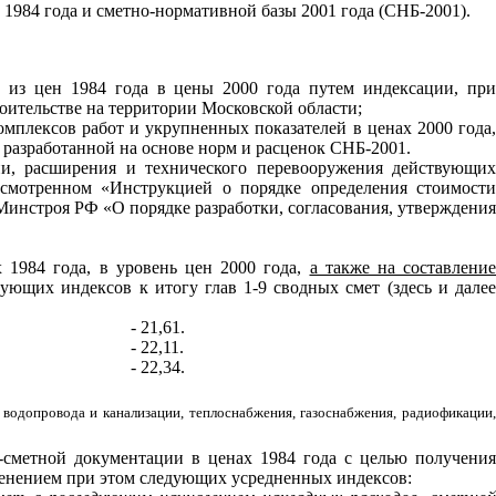
1984 года и сметно-нормативной базы 2001 года (СНБ-2001).
ых из цен 1984 года в цены 2000 года путем индексации, при
оительстве на территории Московской области;
омплексов работ и укрупненных показателей в ценах 2000 года,
 разработанной на основе норм и расценок СНБ-2001.
ции, расширения и технического перевооружения действующих
усмотренном «Инструкцией о порядке определения стоимости
инстроя РФ «О порядке разработки, согласования, утверждения
х 1984 года, в уровень цен 2000 года,
а также на составлени
дующих индексов к итогу глав 1-9 сводных смет (здесь и дале
- 21,61.
- 22,11.
- 22,34.
водопровода и канализации, теплоснабжения, газоснабжения, радиофикации,
о-сметной документации в ценах 1984 года с целью получения
именением при этом следующих усредненных индексов: