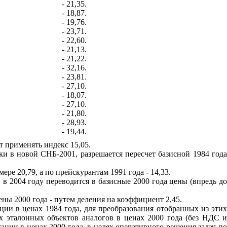
- 21,35.
- 18,87.
- 19,76.
- 23,71.
- 22,60.
- 21,13.
- 21,22.
- 32,16.
- 23,81.
- 27,10.
- 18,07.
- 27,10.
- 21,80.
- 28,93.
- 19,44.
т применять индекс 15,05.
ки в новой СНБ-2001, разрешается пересчет базисной 1984 года
ре 20,79, а по прейскурантам 1991 года - 14,33.
и в 2004 году переводится в базисные 2000 года цены (впредь д
ены 2000 года - путем деления на коэффициент 2,45.
и в ценах 1984 года, для преобразования отобранных из этих
х эталонных объектов аналогов в ценах 2000 года (без НДС и
ации в ценах 2000 года, в целях оперативного решения задач по