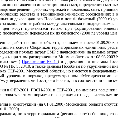
ия по составлению инвестиционных смет, определения сметных 
андартные решения рабочих чертежей и локальных смет, привяза
мических расчетах и технико-экономических обоснованиях в баз
ных индексов данного Пособия в новый базисный (2000 г.) ур
ах за выполненные работы между заказчиками и подрядчиками.
не цен могут применяться только при формировании инвес
 последующим переводом их из базисного (2000 г.) уровня це
ненные работы на новые объекты, начинаемые после 01.09.2003,
логам, на основе Сборников территориальных единичных расц
ределении прямых затрат СМР с начислениями на прямые затра
твуясь при этом распоряжением Минмособлстроя от 08.08.2003 
тельстве» (
Приложение № 1
) и директивным письмом Госс
03 № НК-5823/10, а также данным Пособием по укрупненной инд
иках ТЕР-2001 Московской области, но имеются в федеральных
ный уровень в порядке, предусмотренном «Методическими р
», утвержденными Госстроем России, и в соответствии с письм
енки в ФЕР-2001, ГЭСН-2001 и ТЕР-2001, но имеются расценки 
пользоваться этими нормами и расценками с предварительным пе
елия и конструкции (на 01.01.2000) Московской области отсутс
1.01.2000).
еральном, ни в территориальном (региональном) сборнике, то сл