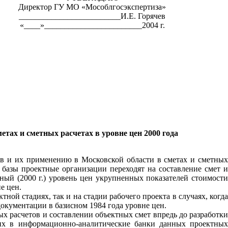
Директор ГУ МО «Мособлгосэкспертиза»
_________________________И.Е. Горячев
«____»________________________2004 г.
етах и сметных расчетах в уровне цен 2000 года
гов и их применению в Московской области в сметах и сметных
й базы проектные организации переходят на составление смет и
ный (2000 г.) уровень цен укрупненных показателей стоимости
е цен.
ой стадиях, так и на стадии рабочего проекта в случаях, когда
документации в базисном 1984 года уровне цен.
х расчетов и составлении объектных смет впредь до разработки
 их в информационно-аналитические банки данных проектных