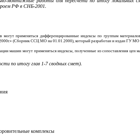
но-монтажные работы для пересчета по итогу локальных см
троем РФ в СНБ-2001.
ов могут применяться дифференцированные индексы по группам материалов
 2000г.» (Сборник ССЦ МО на 01.01.2000), который разработан и издан ГУ МО
тации машин могут применяться индексы, полученные из сопоставления цен 
сти по итогу глав 1-7 сводных смет).
ения
доровительные комплексы