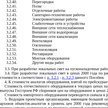
3.2.40.
Перегородки
3.2.41.
Полы
3.2.42.
Отделочные работы
3.2.43.
Санитарно-технические работы
3.2.44.
Электромонтажные работы
3.2.45.
Слаботочные сети и устройства
3.2.46.
Внешние сети теплоснабжения
3.2.47.
Внешние сети водопровода
3.2.48.
Внешние сети канализации
3.2.49.
Вентиляция
3.2.50.
Озеленение
3.2.51.
Теплоизоляция
3.2.52.
Реставрация
3.2.53.
Монтаж оборудования
3.2.54.
Другие виды работ
3.3. При разработке локальных смет на пусконаладочные рабо
3.4. При разработке локальных смет в ценах 2000 года по р
стоимости в соответствии с
п. 3.2.1
-
п. 3.2.3
данного Пособия.
4. К стоимости аналогов оборудования, взятой по прейскурант
Стоимость отечественного оборудования в текущих ценах на
выпуска Госстроем РФ сборников цен на оборудование в ценах 2
Стоимость импортного оборудования переводится сначала в ру
5. Ведущим проектным организациям, имеющим большой опы
архивов объектов-аналогов в уровень цен 2000 года рекомен
прочих затрат), полученных из проектно-сметной документации 