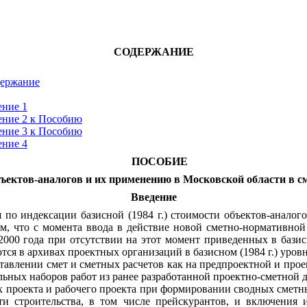
СОДЕРЖАНИЕ
держание
ние 1
ние 2 к Пособию
ние 3 к Пособию
ние 4
ПОСОБИЕ
объектов-аналогов и их применению в Московской области в см
Введение
 по индексации базисной (1984 г.) стоимости объектов-анало
тем, что с момента ввода в действие новой сметно-нормативно
2000 года при отсутствии на этот момент приведенных в базис
тся в архивах проектных организаций в базисном (1984 г.) уровн
влении смет и сметных расчетов как на предпроектной и проектн
льных наборов работ из ранее разработанной проектно-сметной 
х проекта и рабочего проекта при формировании сводных сметны
ти строительства, в том числе прейскурантов, и включения