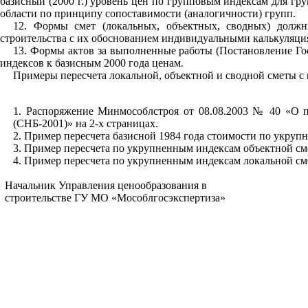
базисный (2000 г.) уровень цен по групповым индексам для гр
области по принципу сопоставимости (аналогичности) групп.
12. Формы смет (локальных, объектных, сводных) долж
строительства с их обоснованием индивидуальными калькуляция
13. Формы актов за выполненные работы (Постановление Го
индексов к базисным 2000 года ценам.
Примеры пересчета локальной, объектной и сводной сметы 
1. Распоряжение Минмособлстроя от 08.08.2003 № 40 «О п
(СНБ-2001)» на 2-х страницах.
2. Пример пересчета базисной 1984 года стоимости по укруп
3. Пример пересчета по укрупненным индексам объектной сме
4. Пример пересчета по укрупненным индексам локальной сме
Начальник Управления ценообразования в
строительстве ГУ МО «Мособлгосэкспертиза»