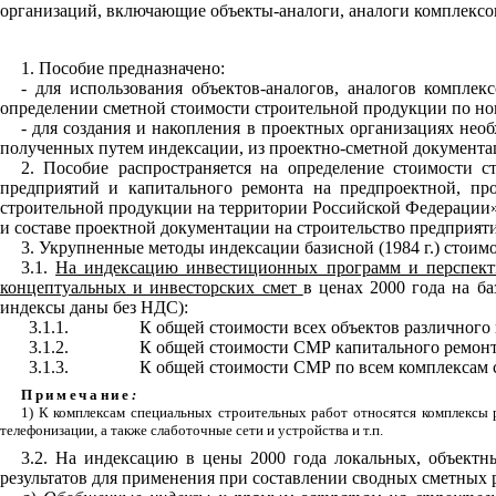
организаций, включающие объекты-аналоги, аналоги комплексов 
1. Пособие предназначено:
- для использования объектов-аналогов, аналогов компле
определении сметной стоимости строительной продукции по нов
- для создания и накопления в проектных организациях необ
полученных путем индексации, из проектно-сметной документаци
2. Пособие распространяется на определение стоимости с
предприятий и капитального ремонта на предпроектной, про
строительной продукции на территории Российской Федерации
и составе проектной документации на строительство предприят
3. Укрупненные методы индексации базисной (1984 г.) стоим
3.1.
На индексацию инвестиционных программ и перспек
концептуальных и инвесторских смет
в ценах 2000 года на ба
индексы даны без НДС):
3.1.1.
К общей стоимости всех объектов различного
3.1.2.
К общей стоимости СМР капитального ремонт
3.1.3.
К общей стоимости СМР по всем комплексам 
Примечание
:
1) К комплексам специальных строительных работ относятся комплексы р
телефонизации, а также слаботочные сети и устройства и т.п.
3.2. На индексацию в цены 2000 года локальных, объектн
результатов для применения при составлении сводных сметных 