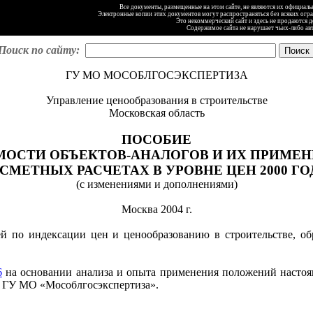
Все документы, размещенные на этом сайте, не являются их официал
Электронные копии этих документов могут распространяться без всяких огр
Это некоммерческий сайт и здесь не продаются 
Содержимое сайта не нарушает чьих-либо ав
Поиск по сайту:
ГУ МО МОСОБЛГОСЭКСПЕРТИЗА
Управление ценообразования в строительстве
Московская область
ПОСОБИЕ
ОИМОСТИ ОБЪЕКТОВ-АНАЛОГОВ И ИХ ПРИМ
 СМЕТНЫХ РАСЧЕТАХ В УРОВНЕ ЦЕН 2000 ГО
(с изменениями и дополнениями)
Москва 2004 г.
й по индексации цен и ценообразованию в строительстве, об
6
на основании анализа и опыта применения положений насто
м ГУ МО «Мособлгосэкспертиза».