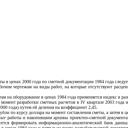
ты в ценах 2000 года по сметной документации 1984 года следуе
абочим чертежам на виды работ, на которые отсутствуют расцен
ам на оборудование в ценах 1984 года применяется индекс в разме
 момент разработки сметных расчетов в
IV
квартале 2003 года 
000 года) путем ей деления на коэффициент 2,45.
бли по курсу доллара на момент составления сметы, а затем в ц
т работы и накопившим архивы проектно-сметной документаци
дуется формировать информационно-аналитический банк данны
в ценах 1984 года и взятых из вновь разрабатываемой документ