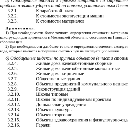
а) Обобщенные индексы к прямым затратам на строитель
прибыли и зимних удорожаний по нормам, установленным Госс
3.2.1.
К заработной плате
3.2.2.
К стоимости эксплуатации машин
3.2.3.
К стоимости материалов
Примечания:
1) При необходимости более точного определения стоимости материал
конструкции для применения в Московской области по состоянию на 1 января
сборника цен.
2) При необходимости для более точного определения стоимости эксплуа
года, которые имеются в сборниках сметных цен на эксплуатацию машин.
б) Обобщенные индексы по группам объектов (в части стоимо
3.2.4.
Жилые дома железобетонные сборные
3.2.5.
Жилые дома железобетонные монолитные
3.2.6.
Жилые дома кирпичные
3.2.7.
Общественные здания
3.2.8.
Объекты предприятий коммунального назнач
3.2.9.
Реконструкция зданий
3.2.10.
Школы типовые
3.2.11.
Школы по индивидуальным проектам
3.2.12.
Дошкольные учреждения
3.2.13.
Объекты культуры
3.2.14.
Объекты торговли
3.2.15.
Объекты здравоохранения и физкультурно-оз
3.2.16.
Гаражи