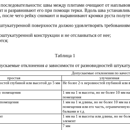
 последовательности: швы между плитами очищают от наплывов 
рунт и разравнивают его при помощи терки. Вдоль шва устанавл
а, после чего рейку снимают и выравнивают кромки руста полуте
 оштукатуренной поверхности должно удовлетворять требовани
оштукатуренной конструкции и не отслаиваться от нее;
тся;
Таблица 1
ускаемые отклонения
а
зависимости от разновидностей штукат
Допускаемые отклонения по качес
простая
улучшенная
ностей глубиной или высотой до
5 мм
Не более 2-х неровностей глубиной или 
ту помещения
1 мм на 1 м высоты, но не более 10 мм н
помещения
у помещения
1 мм на 1 м длины, но не более 10 мм на
помещения или его часть, ограниченную
балками и т.д.
нт
1 мм на 1 м высоты или длины, но не бол
элемент
7 мм