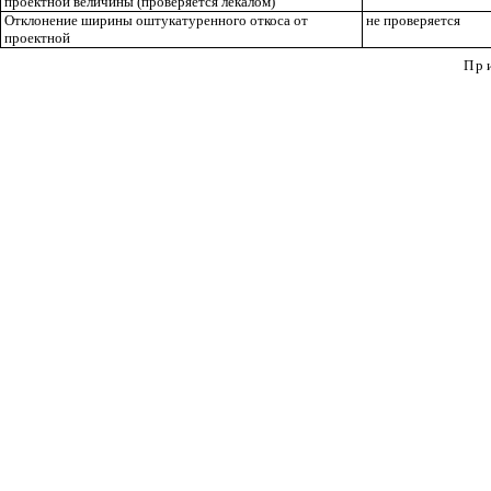
проектной величины (проверяется лекалом
)
Отклонение ширины оштукатуренного откоса от
не проверяется
проектной
Пр