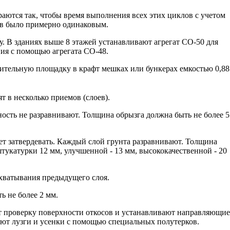
раются так, чтобы время выполнения всех этих циклов с учетом
в было примерно одинаковым.
у. В зданиях выше 8 этажей устанавливают агрегат СО-50 для
ния с помощью агрегата СО-48.
роительную площадку в крафт мешках или бункерах емкостью 0,88
т в несколько приемов (слоев).
ность не разравнивают. Толщина обрызга должна быть не более 5
нет затвердевать. Каждый слой грунта разравнивают. Толщина
укатурки 12 мм, улучшенной - 13 мм, высококачественной - 20
схватывания предыдущего слоя.
ь не более 2 мм.
т проверку поверхности откосов и устанавливают направляющие
ают лузги и усенки с помощью специальных полутерков.