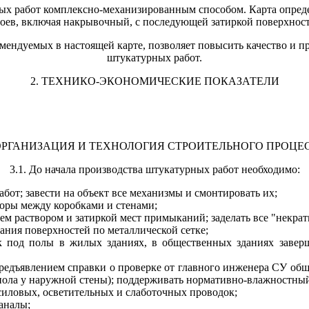
ых работ комплексно-механизированным способом. Карта опред
лоев, включая накрывочный, с последующей затиркой поверхнос
мендуемых в настоящей карте, позволяет повысить качество и пр
штукатурных работ.
2. ТЕХНИКО-ЭКОНОМИЧЕСКИЕ ПОКАЗАТЕЛИ
 ОРГАНИЗАЦИЯ И ТЕХНОЛОГИЯ СТРОИТЕЛЬНОГО ПРОЦЕ
3.1. До начала производства штукатурных работ необходимо:
абот; завести на объект все механизмы и смонтировать их;
зоры между коробками и стенами;
м раствором и затиркой мест примыканий; заделать все "некрат
ания поверхностей по металлической сетке;
ек под полы в жилых зданиях, в общественных зданиях завер
предъявлением справки о проверке от главного инженера СУ общ
 пола у наружной стены); поддерживать нормативно-влажностный
 силовых, осветительных и слаботочных проводок;
аналы;