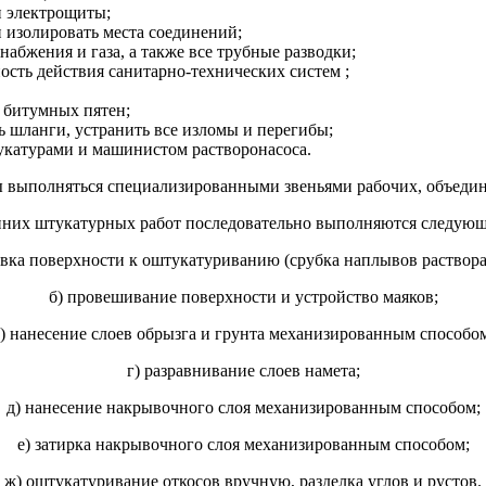
и электрощиты;
и изолировать места соединений;
набжения и газа, а также все трубные разводки;
ость действия санитарно-технических систем ;
и битумных пятен;
ь шланги, устранить все изломы и перегибы;
укатурами и машинистом растворонасоса.
 выполняться специализированными звеньями рабочих, объеди
енних штукатурных работ последовательно выполняются следующ
овка поверхности к оштукатуриванию (срубка наплывов раствора,
б) провешивание поверхности и устройство маяков;
) нанесение слоев обрызга и грунта механизированным способо
г) разравнивание слоев намета;
д) нанесение накрывочного слоя механизированным способом;
е) затирка накрывочного слоя механизированным способом;
ж) оштукатуривание откосов вручную, разделка углов и рустов.