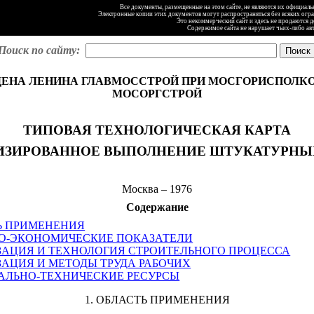
Все документы, размещенные на этом сайте, не являются их официал
Электронные копии этих документов могут распространяться без всяких огр
Это некоммерческий сайт и здесь не продаются 
Содержимое сайта не нарушает чьих-либо ав
Поиск по сайту:
ДЕНА ЛЕНИНА ГЛАВМОССТРОЙ ПРИ МОСГОРИСПОЛК
МОСОРГСТРОЙ
ТИПОВАЯ ТЕХНОЛОГИЧЕСКАЯ КАРТА
ЗИРОВАННОЕ ВЫПОЛНЕНИЕ ШТУКАТУРНЫ
Москва – 1976
Содержание
ТЬ ПРИМЕНЕНИЯ
КО-ЭКОНОМИЧЕСКИЕ ПОКАЗАТЕЛИ
ИЗАЦИЯ И ТЕХНОЛОГИЯ СТРОИТЕЛЬНОГО ПРОЦЕССА
ИЗАЦИЯ И МЕТОДЫ ТРУДА РАБОЧИХ
ИАЛЬНО-ТЕХНИЧЕСКИЕ РЕСУРСЫ
1. ОБЛАСТЬ ПРИМЕНЕНИЯ