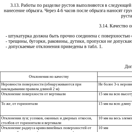
3.13. Работы по разделке рустов выполняются в следующей
нанесение обрызга. Через 4-6 часов после обрызга наносят г
руст
3.14. Качество
- штукатурка должна быть прочно соединена с поверхностью 
- трещины, бугорки, раковины, дутики, пропуски не допускаю
- допускаемые отклонения приведены в
табл. 1.
Доп
Отклонения но качеству
Неровности поверхности (обнаруживаются при
Не более 3-х неров
накладывании правила длиной 2 м)
Отклонение поверхности от вертикали
15 мм на всю высо
То же, от горизонтали
15 мм на всю длин
Отклонения лузг, усенков, оконных и дверных откосов,
10 мм на весь элеме
столбов от горизонтали и вертикали
Отклонение радиуса криволинейных поверхностей от
10 мм