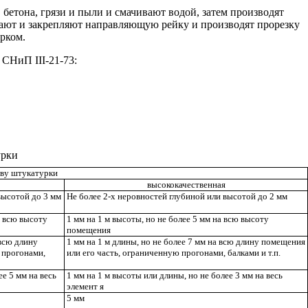
бетона, грязи и пыли и смачивают водой, затем производят
ивают и закрепляют направляющую рейку и производят прорезку
рком.
ям СНиП
III
-21-73:
урки
тву штукатурки
высококачественная
высотой до 3 мм
Не более 2-х неровностей глубиной или высотой до 2 мм
а всю высоту
1 мм на 1 м высоты, но не более 5 мм на всю высоту
помещения
 всю длину
1 мм на 1 м длины, но не более 7 мм на всю длину помещения
 прогонами,
или его часть, ограниченную прогонами, балками и т.п.
ее 5 мм на весь
1 мм на 1 м высоты или длины, но не более 3 мм на весь
элемент
я
5 мм