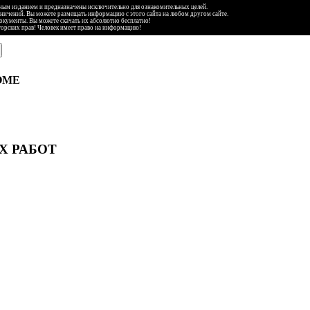
ьным изданием и предназначены исключительно для ознакомительных целей.
аничений. Вы можете размещать информацию с этого сайта на любом другом сайте.
документы. Вы можете скачать их абсолютно бесплатно!
торских прав! Человек имеет право на информацию!
ОМЕ
Х РАБОТ