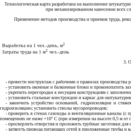
Технологическая карта разработана на выполнение штукатурн
при механизированном нанесении всех с
Применение методов производства и приемов труда, реко
2
Выработка на 1 чел.-день, м
2
Затраты труда на 1
м
чел.-день
3.
- провести инструктаж с рабочими о правилах производства р
- установить оконные и балконные блоки и проконопатить за
- укрепить перегородки к несущим конструкциям с заполнение
- установить стальные конструкции и каркас для оштукатурив
- закончить устройство оснований, гидроизоляции и стяж
гидроизоляцию; установить стволы мусоропроводов;
- проверить в стенах газоходы и вентиляционные каналы (с 
помещениях не ниже +10° С (при измерении на высоте 0,5 м от
- просверлить отверстия и проложить трубные заготовки для
- затянуть провода питающих сетей в проложенные трубы и к