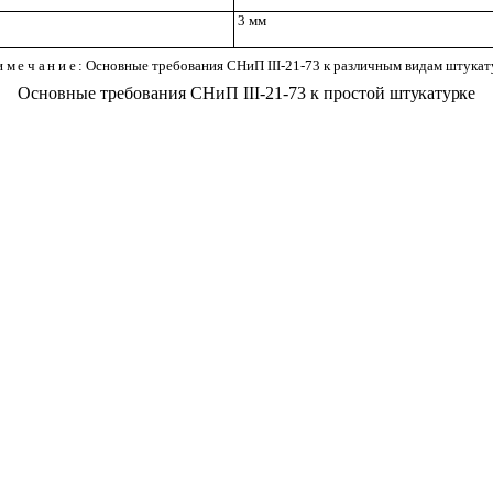
3 мм
имечание
: Основные требования СНиП
III
-21-73 к различным видам штука
Основные требования СНиП
III
-21-73 к простой
штукатурке