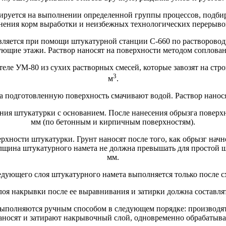
изируется на выполнении определенной группы процессов, подби
нения корм выработки и неизбежных технологических перерыво
твляется при помощи штукатурной станции С-660 по растворовод
ующие этажи. Раствор наносят на поверхности методом соплова
теле УМ-80 из сухих растворных смесей, которые завозят на ст
3
м
.
а подготовленную поверхность смачивают водой. Раствор нанося
ления штукатурки с основанием. После нанесения обрызга поверх
мм (по бетонным и кирпичным поверхностям).
верхности штукатурки. Грунт наносят после того, как обрызг нач
лщина штукатурного намета не должна превышать для простой шт
мм.
едующего слоя штукатурного намета выполняется только после 
лоя накрывки после ее выравнивания и затирки должна составлят
выполняются ручным способом в следующем порядке: производя
 наносят и затирают накрывочный слой, одновременно обрабатыв