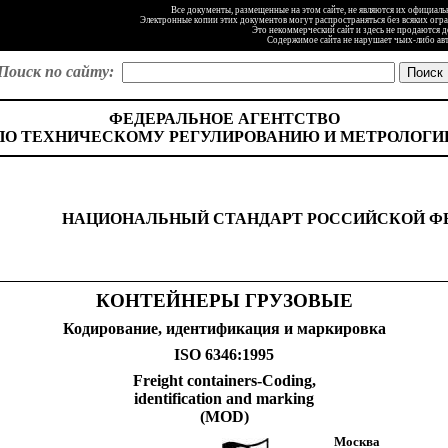
Все документы, размещенные на этом сайте, не являются их официал
Электронные копии этих документов могут распространяться без всяких огр
Это некоммерческий сайт и здесь не продаются 
Содержимое сайта не нарушает чьих-либо ав
Поиск по сайту:
ФЕДЕРАЛЬНОЕ АГЕНТСТВО
ПО ТЕХНИЧЕСКОМУ РЕГУЛИРОВАНИЮ И МЕТРОЛОГИ
НАЦИОНАЛЬНЫЙ СТАНДАРТ РОССИЙСКОЙ Ф
КОНТЕЙНЕРЫ ГРУЗОВЫЕ
Кодирование, идентификация и маркировка
ISO 6346:1995
Freight containers-Coding,
identification and marking
(MOD)
Москва