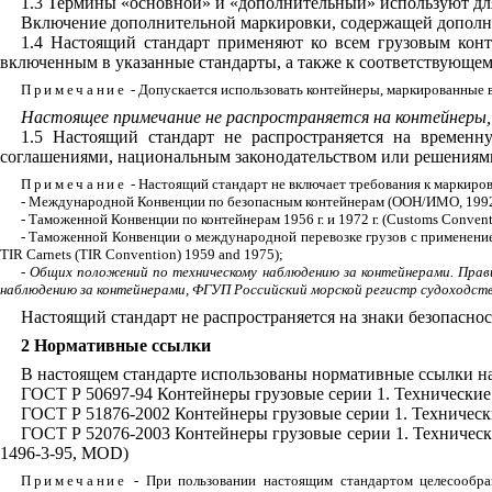
1.3 Термины «основной» и «дополнительный» используют дл
Включение дополнительной маркировки, содержащей дополнит
1.4 Настоящий стандарт применяют ко всем грузовым кон
включенным в указанные стандарты, а также к соответствующе
Примечание
- Допускается использовать контейнеры, маркированные
Настоящее примечание не распространяется на контейнеры, 
1.5 Настоящий стандарт не распространяется на временн
соглашениями, национальным законодательством или решениям
Примечание
- Настоящий стандарт не включает требования к маркиров
- Международной Конвенции по безопасным контейнерам (ООН/ИМО, 1992
- Таможенной Конвенции по контейнерам 1956 г. и 1972 г. (
Customs
Convent
- Таможенной Конвенции о международной перевозке грузов с применен
TIR
Carnets
(
TIR
Convention
) 1959
and
1975);
- Общих положений по техническому наблюдению за контейнерами. Прави
наблюдению за контейнерами, ФГУП Российский морской регистр судоходства
Настоящий стандарт не распространяется на знаки безопасн
2 Нормативные ссылки
В настоящем стандарте использованы нормативные ссылки н
ГОСТ Р 50697-94
Контейнеры грузовые серии 1. Технические
ГОСТ Р 51876-2002
Контейнеры грузовые серии 1. Техническ
ГОСТ Р 52076-2003
Контейнеры грузовые серии 1. Техническ
1496-3
-
95,
MOD
)
Примечание
- При пользовании настоящим стандартом целесообраз