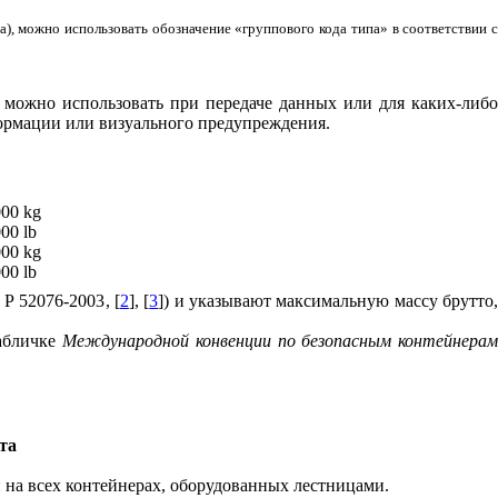
а),
можно использовать обозначение «группового кода типа» в соответствии 
й можно использовать при передаче данных или для каких-либо
ормации или визуального предупреждения.
000 kg
000 lb
000 kg
000
lb
Р 52076-2003
, [
2
],
[
3
]) и указывают максимальную массу брутто
табличке
Международной конвенции по безопасным контейнера
та
на всех контейнерах, оборудованных лестницами.