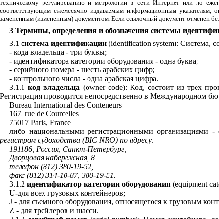
техническому регулированию и метрологии в сети Интернет или по еже
соответствующим ежемесячно издаваемым информационным указателям, опу
замененным (измененным) документом. Если ссылочный документ отменен без за
3 Термины, определения и обозначения системы идентифи
3.1
система идентификации
(
identification
system
): Система, 
- кода владельца - три буквы;
- идентификатора категории оборудования - одна буква;
- серийного номера - шесть арабских цифр;
- контрольного числа - одна арабская цифра.
3.1.1
код владельца
(
owner
code
): Код, состоит из трех п
Регистрация проводится непосредственно в Международном бюр
Bureau International des Conteneurs
167, rue de Courcelles
75017 Paris, France
либо национальными регистрационными организациями -
регистром судоходства (
BIC
NRO
) по адресу:
191186, Россия, Санкт-Петербург,
Дворцовая набережная, 8
телефон (812) 380-19-52,
факс (812) 314-10-87, 380-19-51.
3.1.2
идентификатор категории оборудования
(
equipment
ca
U
-для всех грузовых контейнеров;
J
- для съемного оборудования, относящегося к грузовым кон
Z
- для трейлеров и шасси.