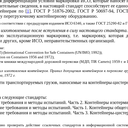
я дифференциации условий маркировки ИСО, которые наносят н
ельные сведения, в настоящий стандарт способствует ее един
тейнерам
по [
1
],
ГОСТ Р 51876-2002
, ГОСТ Р 50697-94, ГОСТ
му перегрузочному контейнерному оборудованию.
 в соответствии с предыдущим изданием ИСО 6346,
а также ГОСТ 25290-82 и Г
изготовленные после вступления в силу настоящего стандарта.
ую эксплуатационную маркировку, т.е. маркировку, которая
и других, кроме ИСО, неправительственных организаций.
ке:
) (
International
Convention
for
Safe
Containers
(
UN
/
IMO
, 1992));
ion
on
Containers
1956
and
1972);
ием книжки международной дорожной перевозки (МДП,
TIR
Carnets
) 1959 г. и 
л изготовления контейнеров. Правил допущения контейнеров к перевозке г
, 1972 г.
ости транспортируемых грузов, наносимые на контейнеры-цистер
а следующие стандарты:
 требования и методы испытаний. Часть 2. Контейнеры изотерм
ие требования и методы испытаний. Часть 1. Контейнеры общег
ие требования и методы испытаний. Часть 3. Контейнеры-цистер
но проверить действие ссылочных стандартов в информационной системе