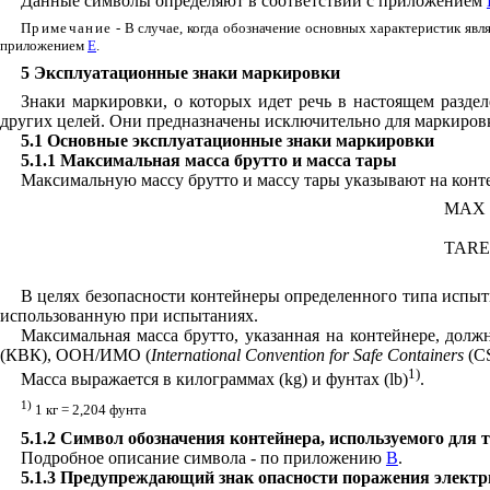
Данные символы определяют в соответствии с приложением
Примечание
- В случае, когда обозначение основных характеристик явл
приложением
Е
.
5 Эксплуатационные знаки маркировки
Знаки маркировки, о которых идет речь в настоящем раздел
других целей. Они предназначены исключительно для маркиров
5.1 Основные эксплуатационные знаки маркировки
5.1.1 Максимальная масса брутто и масса тары
Максимальную массу брутто и массу тары указывают на конт
MAX
TAR
В целях безопасности контейнеры определенного типа испы
использованную при испытаниях.
Максимальная масса брутто, указанная на контейнере, долж
(КВК), ООН/ИМО (
International
Convention
for
Safe
Containers
(
C
1)
Масса выражается в килограммах (
kg
) и фунтах (
lb
)
.
1)
1 кг = 2,204 фунта
5.1.2 Символ обозначения контейнера, используемого дл
Подробное описание символа - по приложению
В
.
5.1.3 Предупреждающий знак опасности поражения элект