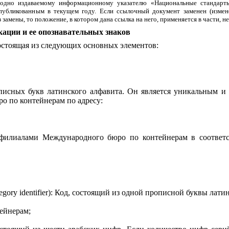
годно издаваемому информационному указателю «Национальные стандарты
бликованным в текущем году. Если ссылочный документ заменен (изменен
мены, то положение, в котором дана ссылка на него, применяется в части, не
кации и ее опознавательных знаков
состоящая из следующих основных элементов:
рописных букв латинского алфавита. Он является уникальным 
о по контейнерам по адресу:
 филиалами Международного бюро по контейнерам в соотве
tegory
identifier
): Код, состоящий из одной прописной буквы латин
тейнерам;