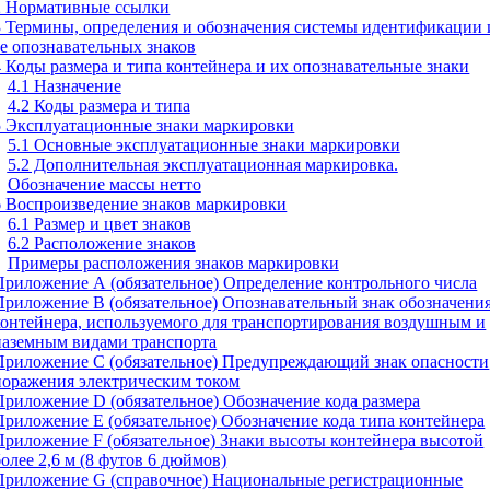
2 Нормативные ссылки
3 Термины, определения и обозначения системы идентификации 
ее опознавательных знаков
4 Коды размера и типа контейнера и их опознавательные знаки
4.1 Назначение
4.2 Коды размера и типа
5 Эксплуатационные знаки маркировки
5.1 Основные эксплуатационные знаки маркировки
5.2 Дополнительная эксплуатационная маркировка.
Обозначение массы нетто
6 Воспроизведение знаков маркировки
6.1 Размер и цвет знаков
6.2 Расположение знаков
Примеры расположения знаков маркировки
Приложение А (обязательное) Определение контрольного числа
Приложение В (обязательное) Опознавательный знак обозначени
контейнера, используемого для транспортирования воздушным и
наземным видами транспорта
Приложение С (обязательное) Предупреждающий знак опасности
поражения электрическим током
Приложение D (обязательное) Обозначение кода размера
Приложение Е (обязательное) Обозначение кода типа контейнера
Приложение F (обязательное) Знаки высоты контейнера высотой
более 2,6 м (8 футов 6 дюймов)
Приложение G (справочное) Национальные регистрационные