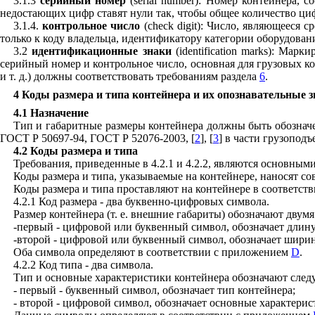
3.1.3
серийный номер
(
serial
number
): Номер контейнера, с
недостающих цифр ставят нули так, чтобы общее количество ци
3.1.4.
контрольное число
(
check
digit
): Число, являющееся с
только к коду владельца, идентификатору категории оборудован
3.2
идентификационные знаки
(
identification
marks
): Марки
серийный номер и контрольное число, основная для грузовых ко
и т. д.) должны соответствовать требованиям раздела
6
.
4 Коды размера и типа контейнера и их опознавательные 
4.1 Назначение
Тип и габаритные размеры контейнера должны быть обознач
ГОСТ Р 50697-94
,
ГОСТ Р 52076-2003
,
[
2
]
,
[
3
] в части грузопод
4.2 Коды размера и типа
Требования, приведенные в 4.2.1 и 4.2.2, являются основны
Коды размера и типа, указываемые на контейнере, наносят со
Коды размера и типа проставляют на контейнере в соответст
4.2.1 Код размера - два буквенно-цифровых символа.
Размер контейнера (т. е. внешние габариты) обозначают двум
-первый - цифровой или буквенный символ, обозначает длину
-второй - цифровой или буквенный символ, обозначает ширин
Оба символа определяют в соответствии с приложением
D
.
4.2.2 Код типа - два символа.
Тип и основные характеристики контейнера обозначают сле
- первый - буквенный символ, обозначает тип контейнера;
- второй - цифровой символ, обозначает основные характерис