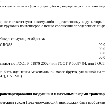
Е
.
яется дополнительным (при передаче (обмене)
кодов размера и типа контейнер
е, не соответствуют какому-либо определенному коду, которы
ки грузовых контейнеров с целью сообщения определенной инф
ейнере следующим образом:
 GROSS
00 
00 
E
00 
00 
тывают по
ГОСТ Р 51876-2002
(или
ГОСТ Р 50697-94
, или
ГОСТ 
на быть идентична максимальной массе брутто, указанной на 
SC
),
UN
/
IMO
).
я транспортирования воздушным и наземным видами транспор
рическим током
Предупреждающий знак должен быть изображен 