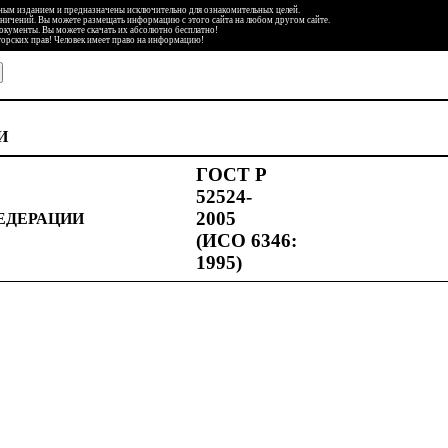
ьным изданием и предназначены исключительно для ознакомительных целей.
аничений. Вы можете размещать информацию с этого сайта на любом другом сайте.
документы. Вы можете скачать их абсолютно бесплатно!
торских прав! Человек имеет право на информацию!
И
ГОСТ Р
52524-
2005
ЕДЕРАЦИИ
(ИСО 6346:
1995)