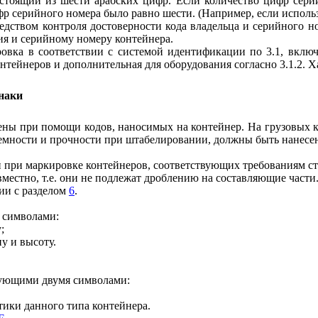
остоящий из шести арабских цифр. Если количество цифр сери
фр серийного номера было равно шести. (Например, если исполь
редством контроля достоверности кода владельца и серийного 
ия и серийному номеру контейнера.
ровка в соответствии с системой идентификации по 3.1, вклю
нтейнеров и дополнительная для оборудования согласно 3.1.2. 
знаки
ены при помощи кодов, наносимых на контейнер. На грузовых 
ъемности и прочности при штабелировании, должны быть нанесены 
ми при маркировке контейнеров, соответствующих требованиям с
вместно, т.е. они не подлежат дроблению на составляющие части
вии с разделом
6
.
я символами:
;
у и высоту.
дующими двумя символами:
тики данного типа контейнера.