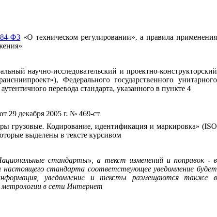
184-ФЗ
«О техническом регулировании», а правила применени
жения»
льный научно-исследовательский и проектно-конструкторский
сниипроект»), Федерального государственного унитарного
аутентичного перевода стандарта, указанного в пункте 4
29 декабря 2005 г. № 469-ст
ы грузовые. Кодирование, идентификация и маркировка» (
ISO
 которые выделены в тексте курсивом
ациональные стандарты», а текст изменений и поправок - в
ы настоящего стандарта соответствующее уведомление будет
информация, уведомление и тексты размещаются также в
и метрологии в сети Интернет