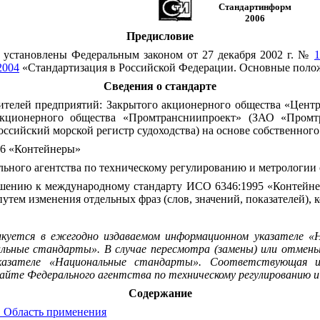
Стандартинформ
2006
Предисловие
 установлены Федеральным законом от 27 декабря 2002 г. №
2004
«Стандартизация в Российской Федерации. Основные поло
Сведения о стандарте
елей предприятий: Закрытого акционерного общества «Центра
ионерного общества «Промтрансниипроект» (ЗАО «Промтран
сийский морской регистр судоходства) на основе собственного 
46 «Контейнеры»
агентства по техническому регулированию и метрологии от 
шению к международному стандарту ИСО 6346:1995 «Контейнер
путем изменения отдельных фраз (слов, значений, показателей),
куется в ежегодно издаваемом информационном указателе «Н
льные стандарты». В случае пересмотра (замены) или отмен
указателе «Национальные стандарты». Соответствующая 
сайте Федерального агентства по техническому регулированию 
Содержание
1 Область применения