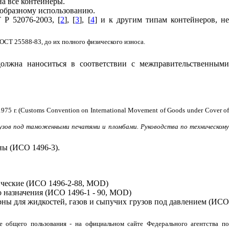
а все контейнеры.
ообразному использованию.
 Р 52076-2003, [
2
], [
3
], [
4
]
и к другим типам контейнеров, н
ОСТ 25588-83, до их полного физического износа.
 должна наноситься в соответствии с межправительственными
1975 г. (
Customs
Convention
on
International
Movement
of
Goods
under
Cover
o
рузов под таможенными печатями и пломбами. Руководства по техническому
ны (ИСО 1496-3).
ические
(ИСО 1496-2
-
88,
MOD
)
о назначения
(ИСО 1496-1
-
90,
MOD
)
ны для жидкостей, газов и сыпучих грузов под давлением
(ИС
 общего пользования - на официальном сайте Федерального агентства по