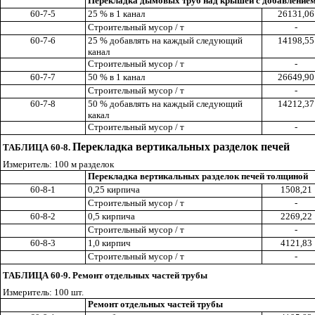
Перекладка дымовых труб над крышей с добавлением
60-7-5
25 % в 1 канал
26131,06
Строительный мусор / т
-
60-7-6
25 % добавлять на каждый следующий
14198,55
канал
Строительный мусор / т
-
60-7-7
50 % в 1 канал
26649,90
Строительный мусор / т
-
60-7-8
50 % добавлять на каждый следующий
14212,37
какал
Строительный мусор / т
-
Перекладка вертикальных разделок печей
ТАБЛИЦА 60-8.
Измеритель: 100 м разделок
Перекладка вертикальных разделок печей толщиной
60-8-1
0,25 кирпича
1508,21
Строительный мусор / т
-
60-8-2
0,5 кирпича
2269,22
Строительный мусор / т
-
60-8-3
1,0 кирпич
4121,83
Строительный мусор / т
-
ТАБЛИЦА 60-9. Ремонт отдельных частей трубы
Измеритель: 100 шт.
Ремонт отдельных частей трубы