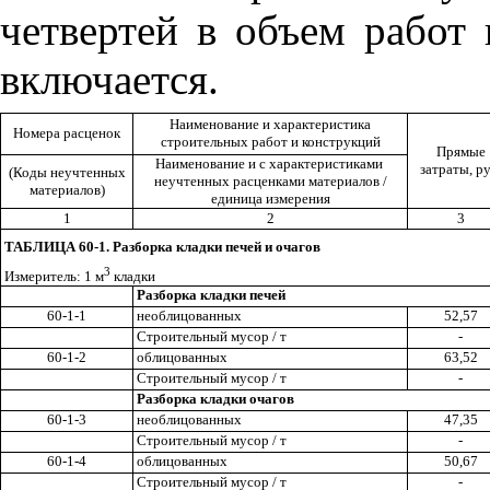
четвертей в объем работ 
включается.
Наименование и характеристика
Номера расценок
строительных работ и конструкций
Прямые
Наименование и с характеристиками
затраты, ру
(Коды неучтенных
неучтенных расценками материалов /
материалов)
единица измерения
1
2
3
ТАБЛИЦА 60-1. Разборка кладки печей и очагов
3
Измеритель: 1 м
кладки
Разборка кладки печей
60-1-1
необлицованных
52,57
Строительный мусор / т
-
60-1-2
облицованных
63,52
Строительный мусор / т
-
Разборка кладки очагов
60-1-3
необлицованных
47,35
Строительный мусор / т
-
60-1-4
облицованных
50,67
Строительный мусор / т
-