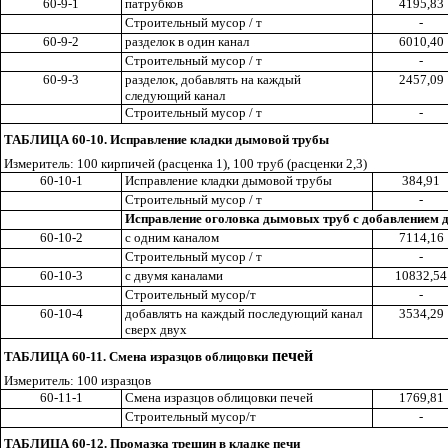
60-9-1
патрубков
4195,83
Строительный мусор / т
-
60-9-2
разделок в один канал
6010,40
Строительный мусор / т
-
60-9-3
разделок, добавлять на каждый
2457,09
следующий канал
Строительный мусор / т
-
ТАБЛИЦА 60-10. Исправление кладки дымовой трубы
Измеритель: 100 кирпичей (расценка 1), 100 труб (расценки 2,3)
60-10-1
Исправление кладки дымовой трубы
384,91
Строительный мусор / т
-
Исправление оголовка дымовых труб с добавлением 
60-10-2
с одним каналом
7114,16
Строительный мусор / т
-
60-10-3
с двумя каналами
10832,54
Строительный мусор/т
-
60-10-4
добавлять на каждый последующий канал
3534,29
сверх двух
печей
ТАБЛИЦА 60-11. Смена изразцов облицовки
Измеритель: 100 изразцов
60-11-1
Смена изразцов облицовки печей
1769,81
Строительный мусор/т
-
ТАБЛИЦА 60-12. Промазка трещин в кладке печи