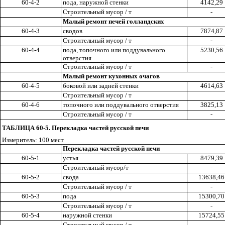
60-4-2
пода, наружной стенки
4142,29
Строительный мусор / т
-
Малый ремонт печей голландских
60-4-3
сводов
7874,87
Строительный мусор / т
-
60-4-4
пода, топочного или поддувального
5230,56
отверстия
Строительный мусор / т
-
Малый ремонт кухонных очагов
60-4-5
боковой или задней стенки
4614,63
Строительный мусор / т
60-4-6
топочного или поддувального отверстия
3825,13
Строительный мусор / т
-
ТАБЛИЦА 60-5. Перекладка частей русской печи
Измеритель: 100 мест
Перекладка частей русской печи
60-5-1
устья
8479,39
Строительный мусор/т
-
60-5-2
свода
13638,46
Строительный мусор / т
-
60-5-3
пода
15300,70
Строительный мусор / т
-
60-5-4
наружной стенки
15724,55
Строительный мусор / т
-