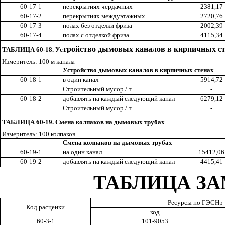
60-17-1
перекрытиях чердачных
2381,17
60-17-2
перекрытиях междуэтажных
2720,76
60-17-3
полах без отделки фриза
2002,39
60-17-4
полах с отделкой фриза
4115,34
тройство дымовых каналов в кирпичных ст
ТАБЛИЦА 60-18. Ус
Измеритель: 100 м канала
Устройство дымовых каналов в кирпичных стенах
60-18-1
в один канал
5914,72
Строительный мусор / т
-
60-18-2
добавлять на каждый следующий канал
6279,12
Строительный мусор / т
-
ТАБЛИЦА 60-19. Смена колпаков на дымовых трубах
Измеритель: 100 колпаков
Смена колпаков на дымовых трубах
60-19-1
на один канал
15412,06
60-19-2
добавлять на каждый следующий канал
4415,41
ТАБЛИЦА З
Ресурсы по ГЭСНр
Код расценки
код
60-3-1
101-9053