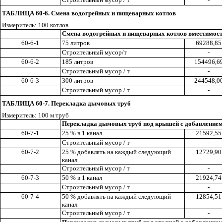
ТАБЛИЦА 60-6. Смена водогрейных и пищеварных котлов
Измеритель: 100 котлов
Смена водогрейных и пищеварных котлов вместимос
60-6-1
75 литров
69288,85
Строительный мусор/т
-
60-6-2
185 литров
154496,6
Строительный мусор / т
-
60-6-3
300 литров
244548,0
Строительный мусор / т
-
ТАБЛИЦА 60-7. Перекладка дымовых труб
Измеритель: 100 м труб
Перекладка дымовых труб под крышей с добавлением
60-7-1
25 % в 1 канал
21592,55
Строительный мусор / т
-
60-7-2
25 % добавлять на каждый следующий
12729,90
канал
Строительный мусор / т
-
60-7-3
50 % в 1 канал
21924,74
Строительный мусор / т
-
60-7-4
50 % добавлять на каждый следующий
12854,51
канал
Строительный мусор / т
-