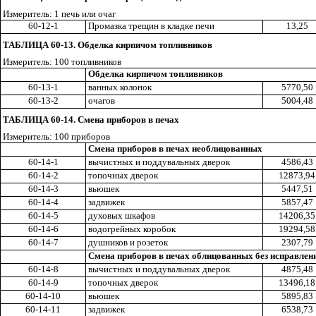
Измеритель: 1 печь или очаг
60-12-1
Промазка трещин в кладке печи
13,25
ТАБЛИЦА 60-13. Обделка кирпичом топливников
Измеритель: 100 топливников
Обделка кирпичом топливников
60-13-1
ванных колонок
5770,50
60-13-2
очагов
5004,48
ТАБЛИЦА 60-14. Смена приборов в печах
Измеритель: 100 приборов
Смена приборов в печах необлицованных
60-14-1
вычистных и поддувальных дверок
4586,43
60-14-2
топочных дверок
12873,94
60-14-3
вьюшек
5447,51
60-14-4
задвижек
5857,47
60-14-5
духовых шкафов
14206,35
60-14-6
водогрейных коробок
19294,58
60-14-7
душников и розеток
2307,79
Смена приборов в печах облицованных без исправлен
60-14-8
вычистных и поддувальных дверок
4875,48
60-14-9
топочных дверок
13496,18
60-14-10
вьюшек
5895,83
60-14-11
задвижек
6538,73