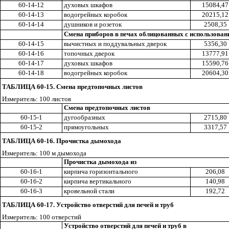
60-14-12
духовых шкафов
15084,47
60-14-13
водогрейных коробок
20215,12
60-14-14
душников и розеток
2508,35
Смена приборов в печах облицованных с использован
60-14-15
вычистных и поддувальных дверок
5356,30
60-14-16
топочных дверок
13777,91
60-14-17
духовых шкафов
15590,76
60-14-18
водогрейных коробок
20604,30
ТАБЛИЦА 60-15. Смена предтопочных листов
Измеритель: 100 листов
Смена предтопочных листов
60-15-1
дугообразных
2715,80
60-15-2
прямоугольных
3317,57
ТАБЛИЦА 60-16. Прочистка дымохода
Измеритель: 100 м дымохода
Прочистка дымохода из
60-16-1
кирпича горизонтального
206,08
60-16-2
кирпича вертикального
140,98
60-16-3
кровельной стали
192,72
ТАБЛИЦА 60-17. Устройство отверстий для печей и труб
Измеритель: 100 отверстий
Устройство отверстий для печей и труб в