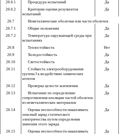
26.6.1
Процедура испытаний
Да
26.6.2
Критерии оценки результатов
Да
испытаний
26.7
Неметаллические оболочки или части оболочек
26.7.1
Общие положения
Да
26.7.2
Температура окружающей среды при
Да
испытаниях
26.8
Теплостойкость
Нет
26.9
Холодостойкость
Да
26.10
Светостойкость
Да
26.11
Стойкость электрооборудования
Да
группы
I
к воздействию химических
агентов
26.12
Проверка целости заземления
Да
26.13
Испытание по определению
Да
сопротивления изоляции частей оболочек
из неметаллических материалов
26.14
Оценка неспособности накапливать
Да
опасный заряд статического
электричества путем определения
значения этого заряда
26.15
Оценка неспособности накапливать
Да