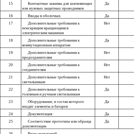
15
Контактные зажимы для заземляющих
Да
или нулевых защитных проводников
16
Вводы в оболочках
Да
17
Дополнительные требования к
Нет
неискрящим вращающимся
электрическим машинам
18
Дополнительные требования к
Да
коммутационным аппаратам
19
Дополнительные требования к
Нет
предохранителям
20
Дополнительные требования к
Нет
соединителям
21
Дополнительные требования к
Нет
светильникам
22
Дополнительные требования к
Да
головным и ручным светильникам
23
Оборудование, в состав которого
Да
входят элементы и батареи
24
Документация
Да
25
Соответствие прототипа или образца
Да
документации
26
Виды испытаний