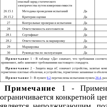
опасный заряд статического
электричества путем измерения емкости
26.15.1
Методика проведения испытаний
Да
26.15.2
Критерии оценки
Да
27
Контрольные проверки и испытания
Да
28
Ответственность изготовителя
Да
28.1
Сертификат
Да
28.2
Ответственность за маркировку
Да
29
Маркировка
Да
30
Руководства по эксплуатации
Да
Примечание
1 - В таблице «Да» означает, что требования соотве
применяют, либо заменяют требованиями настоящего стандарта.
Примечание
2 - Защита вида
n
С означает устройства, залитые ко
герметично плотные оболочки, и устройства, герметично запаянные в оболочк
Примечание
3 - В пункте
6.2
перечислены испытания пункта
26.4
, ра
Примечание
1 - Примене
ограничивается конкретной це
является неподжигающим, по