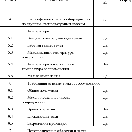
n
С
4
Классификация электрооборудования
Да
по группам и температурным классам
5
Температуры
5.1
Воздействие окружающей среды
Да
5.2
Рабочая температура
Да
5.3
Максимальная температура
Да
поверхности
5.4
Температура поверхности и
Нет
температура воспламенения
5.5
Малые компоненты
Да
6
Требования ко всему электрооборудованию
6.1
Общие положения
Да
6.2
Механическая прочность
Да
оборудования
6.3
Время открытия
Нет
6.4
Блуждающие токи
Да
6.5
Закрепление прокладки
Да
7
Неметаллические оболочки и части