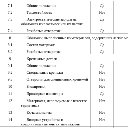
7.1
Общие положения
Да
7.2
Теплостойкость
Нет
7.3
Электростатические заряды на
Да
оболочках из пластмасс или их частях
7.4
Резьбовые отверстия
Да
8
Оболочки, выполненные из материалов, содержащих легкие м
8.1
Состав материала
Да
8.2
Резьбовые отверстия
Да
9
Крепежные детали
9.1
Общие положения
Да
9.2
Специальные крепежи
Нет
9.3
Отверстия для специальных крепежей
Нет
10
Блокировки
Нет
11
Проходные изоляторы
Да
12
Материалы, используемые в качестве
Нет
герметиков
13
Ех-компоненты
Нет
14
Вводные устройства и
Нет
соединительные контактные зажимы