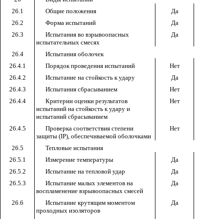
26.1
Общие положения
Да
26.2
Форма испытаний
Да
26.3
Испытания во взрывоопасных
Да
испытательных смесях
26.4
Испытания оболочек
26.4.1
Порядок проведения испытаний
Нет
26.4.2
Испытание на стойкость к удару
Да
26.4.3
Испытания сбрасыванием
Нет
26.4.4
Критерии оценки результатов
Нет
испытаний на стойкость к удару и
испытаний сбрасыванием
26.4.5
Проверка соответствия степени
Нет
защиты (
IP
), обеспечиваемой оболочками
26.5
Тепловые испытания
26.5.1
Измерение температуры
Да
26.5.2
Испытание на тепловой удар
Да
26.5.3
Испытание малых элементов на
Да
воспламенение взрывоопасных смесей
26.6
Испытание крутящим моментом
Да
проходных изоляторов