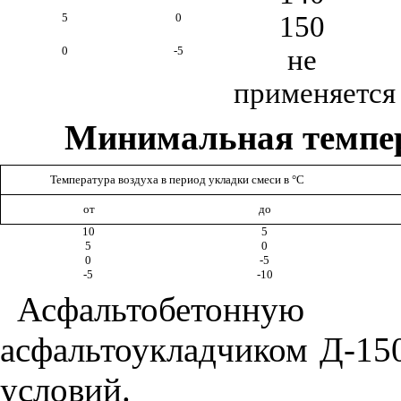
5
0
150
0
-5
не
применяется
Минимальная темпер
Температура воздуха в период укладки смеси в °С
от
до
10
5
5
0
0
-5
-5
-10
Асфальтобетонн
асфальтоукладчиком Д-15
условий.